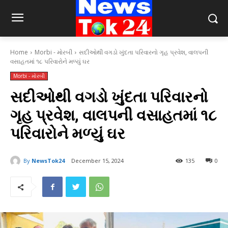
Home
Morbi - મોરબી
સદીઓથી વગડો ખુંદતા પરિવારનો ગૃહ પ્રવેશ, વાલપની
વસાહતમાં ૧૮ પરિવારોને મળ્યું ઘર
Morbi - મોરબી
સદીઓથી વગડો ખુંદતા પરિવારનો
ગૃહ પ્રવેશ, વાલપની વસાહતમાં ૧૮
પરિવારોને મળ્યું ઘર
By
NewsTok24
December 15, 2024
135
0