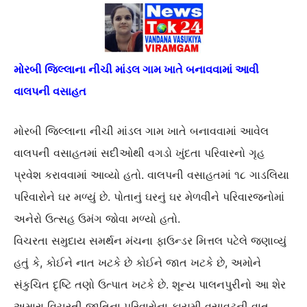
મોરબી જિલ્લાના નીચી માંડલ ગામ ખાતે બનાવવામાં આવી
વાલપની વસાહત
મોરબી જિલ્લાના નીચી માંડલ ગામ ખાતે બનાવવામાં આવેલ
વાલપની વસાહતમાં સદીઓથી વગડો ખુંદતા પરિવારનો ગૃહ
પ્રવેશ કરાવવામાં આવ્યો હતો. વાલપની વસાહતમાં ૧૮ ગાડલિયા
પરિવારોને ઘર મળ્યું છે. પોતાનું ઘરનું ઘર મેળવીને પરિવારજનોમાં
અનેરો ઉત્સહ ઉમંગ જોવા મળ્યો હતો.
વિચરતા સમુદાય સમર્થન મંચના ફાઉન્ડર મિત્તલ પટેલે જણાવ્યું
હતું કે, કોઈને નાત ખટકે છે કોઈને જાત ખટકે છે, અમોને
સંકુચિત દૃષ્ટિ તણો ઉત્પાત ખટકે છે. શૂન્ય પાલનપુરીનો આ શેર
અમારા વિચરતી જાતિના પરિવારોના કાયમી વસાવટની વાત