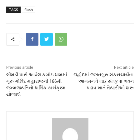
TAGS
flash
Previous article
Next article
લીમડી પાસે આવેલ કંબોઇ ધામમાં
દાહોદમાં જગતગુરુ શંકરાચાર્યના
ગૃરૂ ગોવિંદ મહારાજની 166મી
આગમનને લઈ સંતકૃપા ભવન
જન્મજ્યંતિનો ધાર્મિક કાર્યક્રમ
પડાવ ખાતે તૈયારીઓ શરૂ
યોજાશે