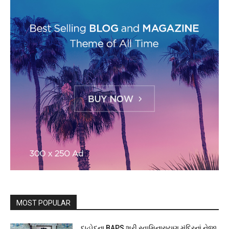
MOST POPULAR
દાહોદના BAPS શ્રી સ્વામિનારાયણ મંદિરનાં નેજા