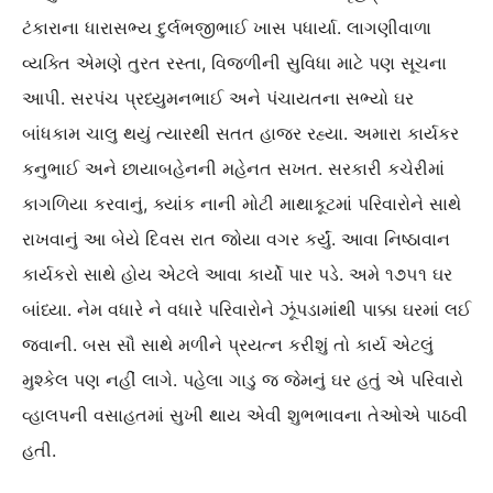
ટંકારાના ધારાસભ્ય દુર્લભજીભાઈ ખાસ પધાર્યા. લાગણીવાળા
વ્યક્તિ એમણે તુરત રસ્તા, વિજળીની સુવિધા માટે પણ સૂચના
આપી. સરપંચ પ્રધ્યુમનભાઈ અને પંચાયતના સભ્યો ઘર
બાંધકામ ચાલુ થયું ત્યારથી સતત હાજર રહ્યા. અમારા કાર્યકર
કનુભાઈ અને છાયાબહેનની મહેનત સખત. સરકારી કચેરીમાં
કાગળિયા કરવાનું, ક્યાંક નાની મોટી માથાકૂટમાં પરિવારોને સાથે
રાખવાનું આ બેયે દિવસ રાત જોયા વગર કર્યું. આવા નિષ્ઠાવાન
કાર્યકરો સાથે હોય એટલે આવા કાર્યો પાર પડે. અમે ૧૭૫૧ ઘર
બાંધ્યા. નેમ વધારે ને વધારે પરિવારોને ઝૂંપડામાંથી પાક્કા ઘરમાં લઈ
જવાની. બસ સૌ સાથે મળીને પ્રયત્ન કરીશું તો કાર્ય એટલું
મુશ્કેલ પણ નહીં લાગે. પહેલા ગાડુ જ જેમનું ઘર હતું એ પરિવારો
વ્હાલપની વસાહતમાં સુખી થાય એવી શુભભાવના તેઓએ પાઠવી
હતી.