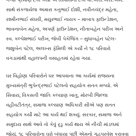
સાથે સંકળાયેલા અમારા કનુભાઈ દોશી, નવીનચંદ્ર મહેતા,
રશ્મીનભાઈ સંઘવી, મયુરભાઈ નાયક – માબાપ ફાઉન્ડેશન,
ભાવનાબેન મહેતા, અપર્ણ ફાઉન્ડેશન, નીતાબહેન પરીખ અને
સ્વ. કલ્પેશભાઈ પરીખ, જેબી પેકેજિંગ – સુધાબહેન પટેલ-
જશુબેન પટેલ, અલખ્સ ફેમિલી એ કર્યો ને ૧૮ પરિવારો
વગડામાંથી વહાલપની વસાહતમાં રહેવા ગયા.
ઘર વિહોણા પરિવારોને ઘર આપવાના આ કાર્યમાં રાજ્યના
મુખ્યમંત્રી ભુપેન્દ્રભાઈ પટેલનો સહયોગ સતત મળ્યો. એ
સિવાય, વિકસતી જાતિ કલ્યાણ ખાતુ, મોરબી જિલ્લા
વહીવટીતંત્ર, સમાજ કલ્યાણ અધિકારી સૌએ પણ સતત
સહયોગ કર્યો માટે આ કાર્ય થઈ શક્યું. સરકાર, સમાજ અને
સમુદાય સાથે આવે તો કેવું રૃડુ કાર્ય થાય એ નીચી માંડલમાં
જોયું. ૧૮ પરિવારોના ઘરો બંધાયા પછી એમનો ગૃહપ્રવેશ કરાવવા