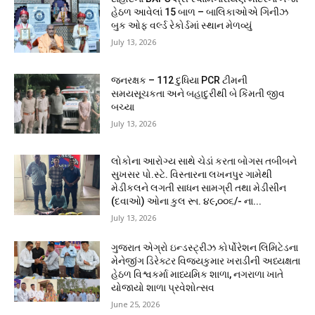
હેઠળ આવેલાં 15 બાળ – બાલિકાઓએ ગિનીઝ
બુક ઓફ વર્લ્ડ રેકોર્ડમાં સ્થાન મેળવ્યું
July 13, 2026
જનરક્ષક – 112 દુધિયા PCR ટીમની
સમયસૂચકતા અને બહાદુરીથી બે કિંમતી જીવ
બચ્યા
July 13, 2026
લોકોના આરોગ્ય સાથે ચેડાં કરતા બોગસ તબીબને
સુખસર પો.સ્ટે. વિસ્તારના લખનપુર ગામેથી
મેડીકલને લગતી સાધન સામગ્રી તથા મેડીસીન
(દવાઓ) ઓના કુલ રૂા. ૪૯,૦૦૬/- ના...
July 13, 2026
ગુજરાત એગ્રો ઇન્ડસ્ટ્રીઝ કોર્પોરેશન લિમિટેડના
મેનેજીંગ ડિરેક્ટર વિજયકુમાર ખરાડીની અધ્યક્ષતા
હેઠળ વિશ્વકર્મા માધ્યમિક શાળા, નગરાળા ખાતે
યોજાયો શાળા પ્રવેશોત્સવ
June 25, 2026