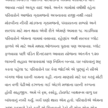
આવ્યા ત્યારે અચૂક યાદ આવે. અનેક ગામોમાં વર્ષોથી રહેતા
પરિવારોને આજેય ગ્રામજનો અપનાવવા રાજી નથી ત્યારે
મોરબીના નીચી માંડલના ગ્રામજનો, પંચાયતના સભ્યો અને
સરપંચ માટે માન થાય એવી રીતે એમણે અમારા ૧૮ ગાડલિયા
પરિવારોને એમના ગામમાં વસાવ્યા. રહેણાંક અર્થે સરકાર પ્લોટ
ફાળવે એ માટે અમે મથ્યા.ઓળખના પુરાવા પણ અપાવ્યા. પ્લોટ
ફળવાયા પછી પંડિત દિનદયાળ આવાસ યોજના અંતર્ગત ૧.૨૦
લાખની સહાય અપાવવામાં પણ નિમિત્ત બન્યા. ઘર બાંધવાનું શરૃ
કરતા પહેલા ૧૮ પરિવારોને ઘર કેવા જોઈએ એ પુછ્યું ને સૌએ
બંગલા જેવા ઘરની કામના કહી. નાના માણસો માટે ઘર કરવું મોટી
વાત વળી પેઢીઓ રઝળતા ગઈ એટલે મજાના ઘરની કલ્પના
હોવી સાહજીક. અમે બે રૃમ, રસોડુ, ટોયલેટ બાથરૂમ વાળુ ઘર
બાંધવાનું નક્કી કર્યું. ખર્ચ ઘણો થાય એમ હતો. પરિવારોએ એમના
ગજા પ્રમાણે ટેકો કર્યો એ સિવાયનો ટેકો વી.એસ.એસ.એમ.