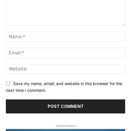
Comment:
Na
Ema
Web
Save my name, email, and website in this browser for the
next time I comment.
- Advertisment -