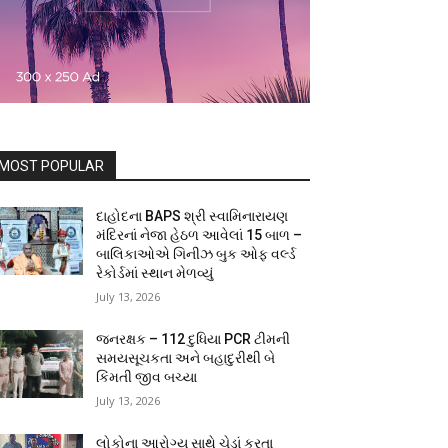
MOST POPULAR
દાહોદના BAPS શ્રી સ્વામિનારાયણ
મંદિરનાં નેજા હેઠળ આવેલાં 15 બાળ –
બાલિકાઓએ ગિનીઝ બુક ઓફ વર્લ્ડ
રેકોર્ડમાં સ્થાન મેળવ્યું
July 13, 2026
જનરક્ષક – 112 દુધિયા PCR ટીમની
સમયસૂચકતા અને બહાદુરીથી બે
કિંમતી જીવ બચ્યા
July 13, 2026
લોકોના આરોગ્ય સાથે ચેડાં કરતા