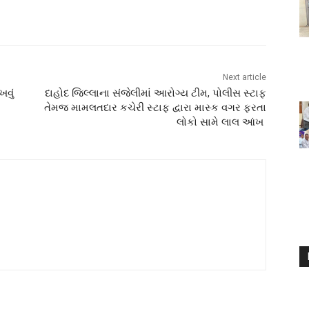
Next article
ખવું
દાહોદ જિલ્લાના સંજેલીમાં આરોગ્ય ટીમ, પોલીસ સ્ટાફ
તેમજ મામલતદાર કચેરી સ્ટાફ દ્વારા માસ્ક વગર ફરતા
લોકો સામે લાલ આંખ