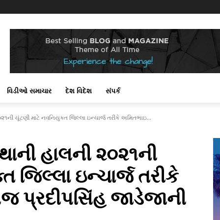
!
વિડીઓ સમાચાર
દેશ વિદેશ
સંપર્ક
૨૧ની ચૂંટણી માટે નવનિયુક્ત જિલ્લા ઇન્ચાર્જ તરીકે અમિતભાઇ...
સ્થાની હાલની ૨૦૨૧ની
્ત જિલ્લા ઇન્ચાર્જ તરીકે
જ પ્રદીપસિંહ જાડેજાની