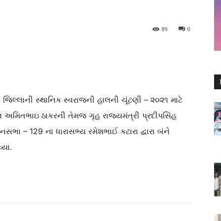
89
0
દ જિલ્લાની સ્થાનિક સ્વરાજની હાલની ચૂંટણી – ૨૦૨૧ માટે
ેલ અમિતભાઇ ઠાકરની તેમજ ગૃહ રાજ્યમંત્રી પ્રદીપસિંહ
નસભા – 129 ના ધારાસભ્ય રમેશભાઈ કટારા દ્વારા બંને
્યા.