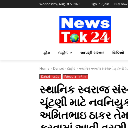
Wednesday, August 5, 2026
Sign in / Join
Buy now
હોમ
દાહોદ
આપણી સરકાર
વિડિઓ
Home
Dahod - દાહોદ
સ્થાનિક સ્વરાજ સંસ્થાની હાલની ૨૦
Dahod - દાહોદ
Fatepura - ફતેપુરા
સ્થાનિક સ્વરાજ સં
ચૂંટણી માટે નવનિયુક
અમિતભાઇ ઠાકર તેમ