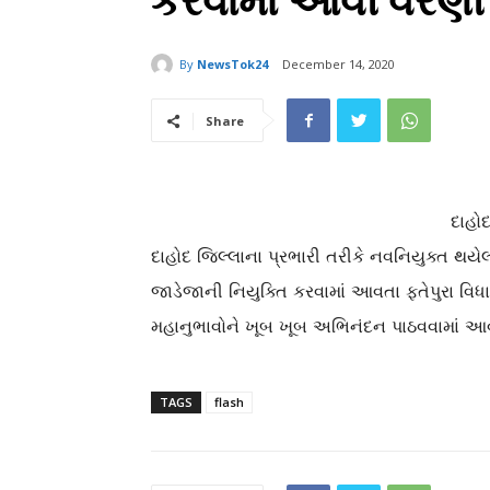
કરવામાં આવી વરણી
By
NewsTok24
December 14, 2020
Share
દાહો
દાહોદ જિલ્લાના પ્રભારી તરીકે નવનિયુક્ત થય
જાડેજાની નિયુક્તિ કરવામાં આવતા ફતેપુરા વિધા
મહાનુભાવોને ખૂબ ખૂબ અભિનંદન પાઠવવામાં આવ
TAGS
flash