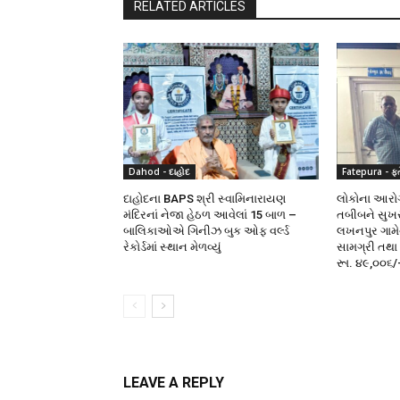
RELATED ARTICLES
Dahod - દાહોદ
Fatepura - ફતે
દાહોદના BAPS શ્રી સ્વામિનારાયણ
લોકોના આરોગ્
મંદિરનાં નેજા હેઠળ આવેલાં 15 બાળ –
તબીબને સુખસર
બાલિકાઓએ ગિનીઝ બુક ઓફ વર્લ્ડ
લખનપુર ગામે
રેકોર્ડમાં સ્થાન મેળવ્યું
સામગ્રી તથા
રૂા. ૪૯,૦૦૬/-
LEAVE A REPLY