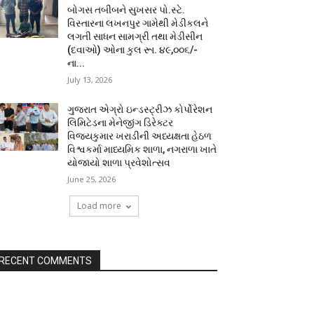
બોગસ તબીબને સુખસર પો.સ્ટે.
વિસ્તારના લખનપુર ગામેથી મેડીકલને
લગતી સાધન સામગ્રી તથા મેડીસીન
(દવાઓ) ઓના કુલ રૂા. ૪૯,૦૦૬/-
ના...
July 13, 2026
ગુજરાત એગ્રો ઇન્ડસ્ટ્રીઝ કોર્પોરેશન
લિમિટેડના મેનેજીંગ ડિરેક્ટર
વિજયકુમાર ખરાડીની અધ્યક્ષતા હેઠળ
વિશ્વકર્મા માધ્યમિક શાળા, નગરાળા ખાતે
યોજાયો શાળા પ્રવેશોત્સવ
June 25, 2026
Load more
RECENT COMMENTS