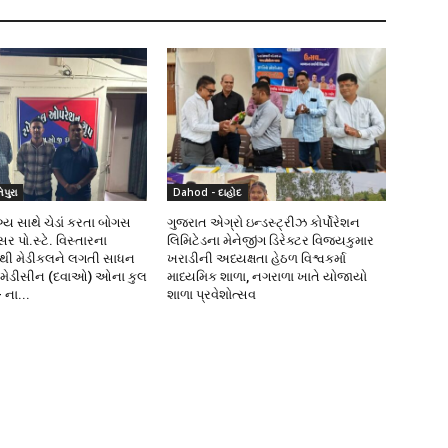
પુરા
Dahod - દાહોદ
ય સાથે ચેડાં કરતા બોગસ
ગુજરાત એગ્રો ઇન્ડસ્ટ્રીઝ કોર્પોરેશન
 પો.સ્ટે. વિસ્તારના
લિમિટેડના મેનેજીંગ ડિરેક્ટર વિજયકુમાર
થી મેડીકલને લગતી સાધન
ખરાડીની અધ્યક્ષતા હેઠળ વિશ્વકર્મા
 મેડીસીન (દવાઓ) ઓના કુલ
માધ્યમિક શાળા, નગરાળા ખાતે યોજાયો
 ના...
શાળા પ્રવેશોત્સવ