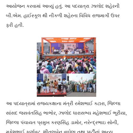
આયોજન કરવામાં આવ્યું હતું. આ પદયાત્રા ઝાલોદ શહેરની
બી.એમ. હાઈસ્કૂલ થી નીકળી શહેરના વિવિધ રાજમાર્ગો ઉપર
ફરી હતી.
આ પદયાત્રામાં રાજ્યકક્ષાના મંત્રી રમેશભાઈ કટારા, જિલ્લા
સાંસદ જસવંતસિંહ ભાભોર, ઝાલોદ ધારાસભ્ય મહેશભાઈ ભૂરીયા,
જિલ્લા પંચાયત પ્રમુખ કરણસિંહ ડામોર, નરેન્દ્રભાઇ સોની,
મુકેશભાઈ કર્ણાવટ, શીતલબેન વાઘેલા તથા પાર્ટીનાં અન્ય