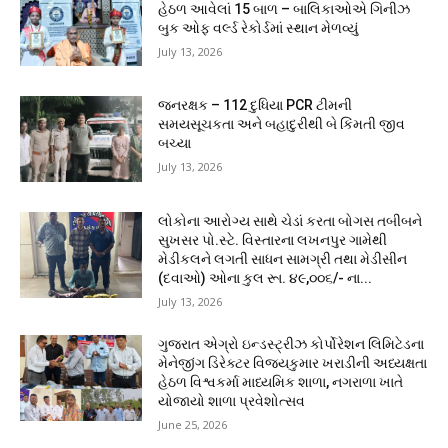
હેઠળ આવેલાં 15 બાળ – બાલિકાઓએ ગિનીઝ
બુક ઓફ વર્લ્ડ રેકોર્ડમાં સ્થાન મેળવ્યું
July 13, 2026
જનરક્ષક – 112 દુધિયા PCR ટીમની
સમયસૂચકતા અને બહાદુરીથી બે કિંમતી જીવ
બચ્યા
July 13, 2026
લોકોના આરોગ્ય સાથે ચેડાં કરતા બોગસ તબીબને
સુખસર પો.સ્ટે. વિસ્તારના લખનપુર ગામેથી
મેડીકલને લગતી સાધન સામગ્રી તથા મેડીસીન
(દવાઓ) ઓના કુલ રૂા. ૪૯,૦૦૬/- ના...
July 13, 2026
ગુજરાત એગ્રો ઇન્ડસ્ટ્રીઝ કોર્પોરેશન લિમિટેડના
મેનેજીંગ ડિરેક્ટર વિજયકુમાર ખરાડીની અધ્યક્ષતા
હેઠળ વિશ્વકર્મા માધ્યમિક શાળા, નગરાળા ખાતે
યોજાયો શાળા પ્રવેશોત્સવ
June 25, 2026