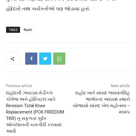
હોદ્દેદારો તથા કાર્યકર્તાઓ પણ જોડાયા હતાં.
TAGS
flash
Previous article
Next article
દાહોદની ઝાયડસ મેડીકલ
દાહોદ ખાતે સાંસદ જસવંતસિંહ
કોલેજ અને હોસ્પિટલ ખાતે
ભાભોરના અધ્યક્ષ સ્થાને
Revision Total Knee
યોજાયો સાંસદ ખેલ મહોત્સવ –
Replacement (PCK FREEDOM
૨૦૨૫
TKR) નુ સફળતા પૂર્વક
ઓપરેશનની કામગીરી કરવામાં
આવી