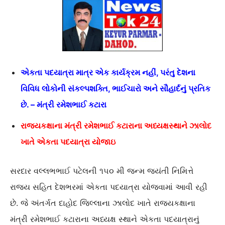
એકતા પદયાત્રા માત્ર એક કાર્યક્રમ નહીં, પરંતુ દેશના
વિવિધ લોકોની સંકલ્પશક્તિ, ભાઈચારો અને સૌહાર્દનું પ્રતિક
છે. – મંત્રી રમેશભાઈ કટારા
રાજ્યકક્ષાના મંત્રી રમેશભાઈ કટારાના અધ્યક્ષસ્થાને ઝાલોદ
ખાતે એકતા પદયાત્રા યોજાઇ
સરદાર વલ્લભભાઈ પટેલની ૧૫૦ મી જન્મ જયંતી નિમિત્તે
રાજ્ય સહિત દેશભરમાં એકતા પદયાત્રા યોજવામાં આવી રહી
છે. જે અંતર્ગત દાહોદ જિલ્લાના ઝાલોદ ખાતે રાજ્યકક્ષાના
મંત્રી રમેશભાઈ કટારાના અધ્યક્ષ સ્થાને એકતા પદયાત્રાનું