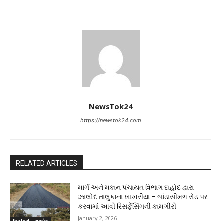
NewsTok24
https://newstok24.com
RELATED ARTICLES
માર્ગ અને મકાન પંચાયત વિભાગ દાહોદ દ્વારા
ઝાલોદ તાલુકાના ખાખરીયા – બાંડાસીમળ રોડ પર
કરવામાં આવી રિસર્ફેસિંગની કામગીરી
January 2, 2026