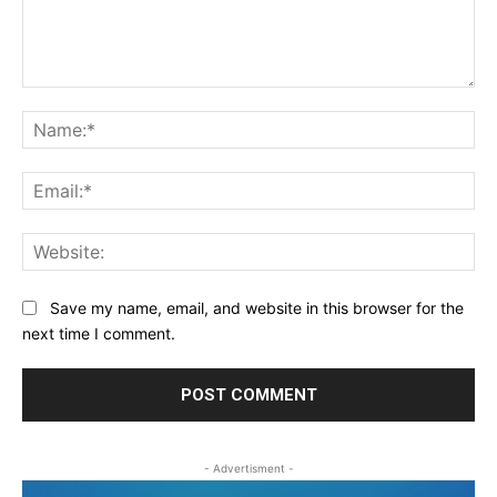
Comment:
Na
Ema
Web
Save my name, email, and website in this browser for the
next time I comment.
- Advertisment -