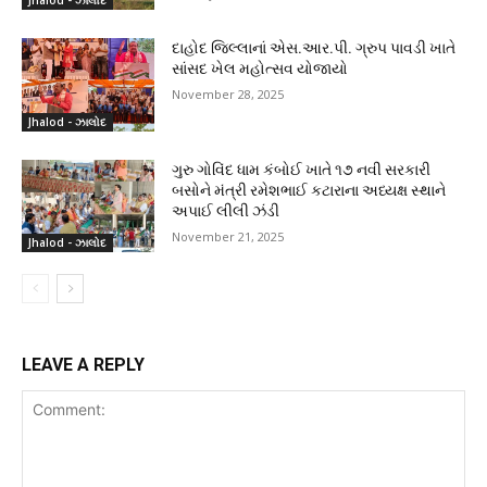
Jhalod - ઝાલોદ
દાહોદ જિલ્લાનાં એસ.આર.પી. ગ્રુપ પાવડી ખાતે
સાંસદ ખેલ મહોત્સવ યોજાયો
November 28, 2025
Jhalod - ઝાલોદ
ગુરુ ગોવિંદ ધામ કંબોઈ ખાતે ૧૭ નવી સરકારી
બસોને મંત્રી રમેશભાઈ કટારાના અધ્યક્ષ સ્થાને
અપાઈ લીલી ઝંડી
November 21, 2025
Jhalod - ઝાલોદ
LEAVE A REPLY