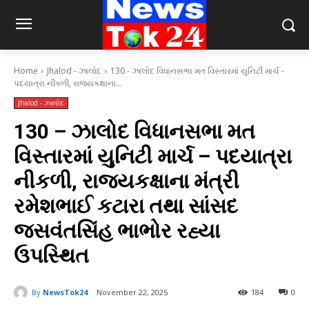
Home
Jhalod - ઝાલોદ
130 - ઝાલોદ વિધાનસભા મત વિસ્તારમાં યુનિટી માર્ચ -
પદયાત્રા નીકળી, રાજ્યકક્ષાના...
Jhalod - ઝાલોદ
130 – ઝાલોદ વિધાનસભા મત
વિસ્તારમાં યુનિટી માર્ચ – પદયાત્રા
નીકળી, રાજ્યકક્ષાના મંત્રી
રમેશભાઈ કટારા તથા સાંસદ
જસવંતસિંહ ભાભોર રહ્યા
ઉપસ્થિત
By
NewsTok24
November 22, 2025
184
0