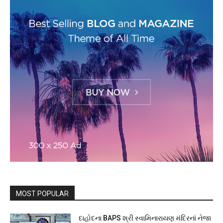
MOST POPULAR
દાહોદના BAPS શ્રી સ્વામિનારાયણ મંદિરનાં નેજા