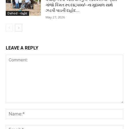
ગાંજો કિંમત રૂા.૯૪,૫૦૦/- ના મુદ્દામાલ સાથે
ઝડપી પાડતી દાહોદ...
Dahod - દાહોદ
May 27, 2026
LEAVE A REPLY
Comment:
Na
Ema