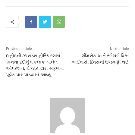
Previous article
Next article
દાહોદની ઝાયડસ હોસ્પિટલમાં
લીમખેડા ખાતે રંગેચંગે વિશ્વ
કાનના દર્દીનું ૬ કલાક ચાલેલ
આદિવાસી દિવસની ઉજવણી થઈ
ઓપરેશન, ડોકટર દ્વારા સફળતા
પૂર્વક પાર પાડવામાં આવ્યું