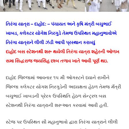
તિરંગા યાત્રા – દાહોદ: – પંચાયત અને કૃષિ મંત્રી બચુભાઈ
ખાબડ, કલેકટર યોગેશ નિરગુડે તેમજ ઉપસ્થિત મહાનુભાવોએ
તિરંગા યાત્રાને લીલી ઝંડી આપી પ્રસ્થાન કરાવ્યું
દાહોદ બસ સ્ટેશનથી શરૂ થયેલી તિરંગા યાત્રા શહેરની ઓળખ
સમા સિદ્ધરાજ જયસિંહ છાબ તળાવ ખાતે આવી પૂર્ણ થઇ.
દાહોદ જિલ્લામાં આવનાર ૧૫ મી ઓગસ્ટને ધ્યાને રાખીને
જિલ્લા કલેકટર યોગશ નિરગુડેની અધ્યક્ષતા હેઠળ તેમજ મઁત્રી
બચુભાઈ ખાબડની પ્રેરક ઉપસ્થિતિ હેઠળ સેન્ટ્રલ બસ
સ્ટેશનથી તિરંગા યાત્રાની શરૂઆત કરવામાં આવી હતી.
સ્ટેજ પર ઉપસ્થિત સૌ મહાનુભાવો દ્વારા તિરંગા યાત્રાને લીલી