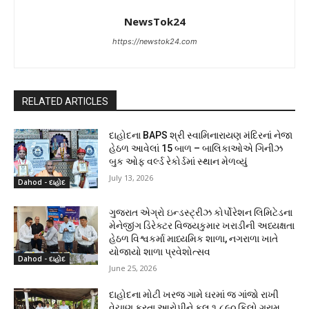
NewsTok24
https://newstok24.com
RELATED ARTICLES
દાહોદના BAPS શ્રી સ્વામિનારાયણ મંદિરનાં નેજા
હેઠળ આવેલાં 15 બાળ – બાલિકાઓએ ગિનીઝ
બુક ઓફ વર્લ્ડ રેકોર્ડમાં સ્થાન મેળવ્યું
July 13, 2026
Dahod - દાહોદ
ગુજરાત એગ્રો ઇન્ડસ્ટ્રીઝ કોર્પોરેશન લિમિટેડના
મેનેજીંગ ડિરેક્ટર વિજયકુમાર ખરાડીની અધ્યક્ષતા
હેઠળ વિશ્વકર્મા માધ્યમિક શાળા, નગરાળા ખાતે
યોજાયો શાળા પ્રવેશોત્સવ
Dahod - દાહોદ
June 25, 2026
દાહોદના મોટી ખરજ ગામે ઘરમાં જ ગાંજો રાખી
વેચાણ કરતા આરોપીને કુલ ૧.૮૯૦ કિલો ગ્રામ