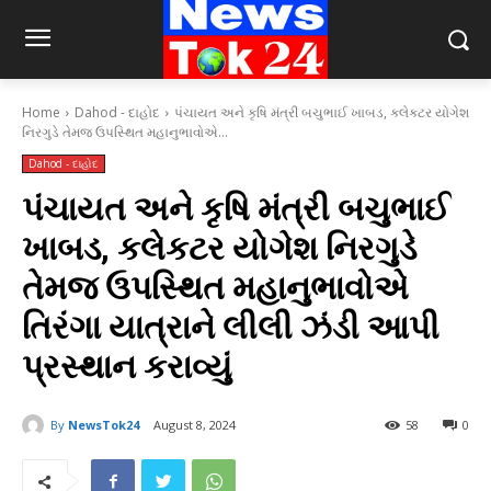
Home
Dahod - દાહોદ
પંચાયત અને કૃષિ મંત્રી બચુભાઈ ખાબડ, કલેકટર યોગેશ
નિરગુડે તેમજ ઉપસ્થિત મહાનુભાવોએ...
Dahod - દાહોદ
પંચાયત અને કૃષિ મંત્રી બચુભાઈ
ખાબડ, કલેકટર યોગેશ નિરગુડે
તેમજ ઉપસ્થિત મહાનુભાવોએ
તિરંગા યાત્રાને લીલી ઝંડી આપી
પ્રસ્થાન કરાવ્યું
By
NewsTok24
August 8, 2024
58
0