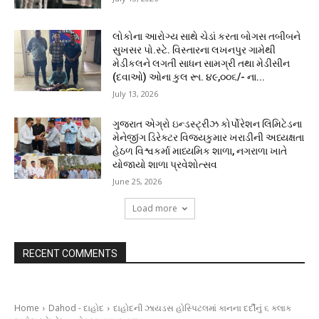
લોકોના આરોગ્ય સાથે ચેડાં કરતા બોગસ તબીબને
સુખસર પો.સ્ટે. વિસ્તારના લખનપુર ગામેથી
મેડીકલને લગતી સાધન સામગ્રી તથા મેડીસીન
(દવાઓ) ઓના કુલ રૂા. ૪૯,૦૦૬/- ના...
July 13, 2026
ગુજરાત એગ્રો ઇન્ડસ્ટ્રીઝ કોર્પોરેશન લિમિટેડના
મેનેજીંગ ડિરેક્ટર વિજયકુમાર ખરાડીની અધ્યક્ષતા
હેઠળ વિશ્વકર્મા માધ્યમિક શાળા, નગરાળા ખાતે
યોજાયો શાળા પ્રવેશોત્સવ
June 25, 2026
Load more
RECENT COMMENTS