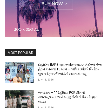
MOST POPULAR
દાહોદના BAPS શ્રી સ્વામિનારાયણ મંદિરનાં નેજા
હેઠળ આવેલાં 15 બાળ – બાલિકાઓએ ગિનીઝ
બુક ઓફ વર્લ્ડ રેકોર્ડમાં સ્થાન મેળવ્યું
July 13, 2026
જનરક્ષક – 112 દુધિયા PCR ટીમની
સમયસૂચકતા અને બહાદુરીથી બે કિંમતી જીવ
બચ્યા
July 13, 2026