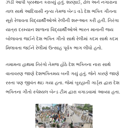
ઝંડી આપી પ્રસ્થાન કરાવ્યું હતું. શરણાઈ, ઢોલ અને નગારાના
તાલ સાથે આદિવાસી નૃત્ય તેમજ બેન્ડ વડે દેશ ભક્તિ ગીતના
સૂરો રેલાવતા વિદ્યાર્થીઓએ રેલીની શરૂઆત કરી હતી. તિરંગા
યાત્રા દરમ્યાન શાળાના વિદ્યાર્થીઓએ ભારત માતાની જય
બોલાવતા જઈને દેશ ભક્તિ ગીતો સાથે રેલીમાં કદમ સાથે કદમ
મિલાવતા જઈને રેલીમાં ઉત્સાહ પૂર્વક ભાગ લીધો હતો.
તમામના હાથમા તિરંગો તેમજ હોઠે દેશ ભક્તિના નારા સાથે
વાતાવરણ જાણે દેશભક્તિમય બની ગયું હતું. જેને કારણે જાણે
રસ્તા પણ જીવંત થઇ ગયા હતા. જેમાં બુરહાની ગાર્ડ્સ દ્વારા દેશ
ભક્તિના ગીતો સ્પેશ્યલ બેન્ડ ટીમ દ્વારા વગાડવામાં આવ્યા હતા.