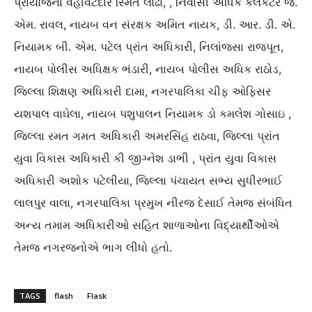
પ્રાયોજના વહીવટદાર સ્મિત લોઢા, , નિવાસી અધિક કલેકટર જે.
એમ. રાવલ, નાયબ વન સંરક્ષક અમિત નાયક, ડી. આર. ડી. એ.
નિયામક બી. એમ. પટેલ પ્રાંત અધિકારી, નિલાંજસા રાજપૂત,
નાયબ પોલીસ અધિક્ષક ભંડારી, નાયબ પોલીસ અધિક રાઠોડ,
જિલ્લા શિક્ષણ અધિકારી દામા, નગરપાલિકા ચીફ ઓફિસર
યશપાલ વાઘેલા, નાયબ પશુપાલન નિયામક ડો કમલેશ ગોસાઇ ,
જિલ્લા રમત ગમત અધિકારી અમરસિંહ રાઠવા, જિલ્લા પ્રાંત
યુવા વિકાસ અધિકારી કી જીગ્નેશ ડાભી , પ્રાંત યુવા વિકાસ
અધિકારી અશોક પટેલીયા, જિલ્લા પંચાયત સભ્ય સુધીરભાઈ
લાલપુર વાલા, નગરપાલિકા પ્રમુખ નીરજ દેસાઈ તેમજ સંબંધિત
અન્ય તમામ અધિકારીઓ સહિત શાળાઓના વિદ્યાર્થીઓએ
તેમજ નગરજનોએ ભાગ લીધો હતો.
TAGS
flash
Flask