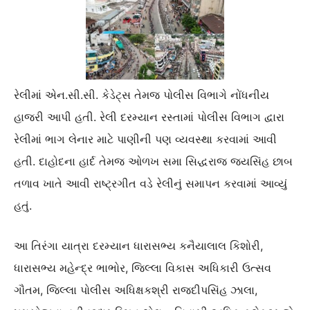
રેલીમાં એન.સી.સી. કેડેટ્સ તેમજ પોલીસ વિભાગે નોંધનીય
હાજરી આપી હતી. રેલી દરમ્યાન રસ્તામાં પોલીસ વિભાગ દ્વારા
રેલીમાં ભાગ લેનાર માટે પાણીની પણ વ્યવસ્થા કરવામાં આવી
હતી. દાહોદના હાર્દ તેમજ ઓળખ સમા સિદ્ધરાજ જયસિંહ છાબ
તળાવ ખાતે આવી રાષ્ટ્રગીત વડે રેલીનું સમાપન કરવામાં આવ્યું
હતું.
આ તિરંગા યાત્રા દરમ્યાન ધારાસભ્ય કનૈયાલાલ કિશોરી,
ધારાસભ્ય મહેન્દ્ર ભાભોર, જિલ્લા વિકાસ અધિકારી ઉત્સવ
ગૌતમ, જિલ્લા પોલીસ અધિક્ષકશ્રી રાજદીપસિંહ ઝાલા,