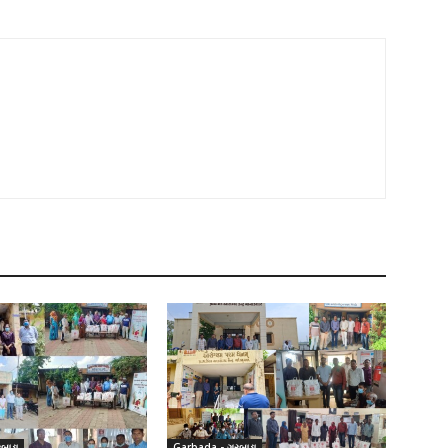
બાડા
Garbada - ગરબાડા