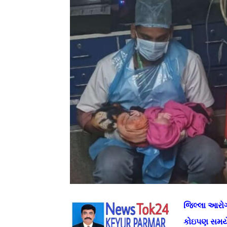
જિલ્લા આરોગ
કોઇપણ સમયે