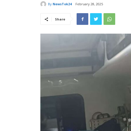
By
NewsTok24
February 28, 2025
Share