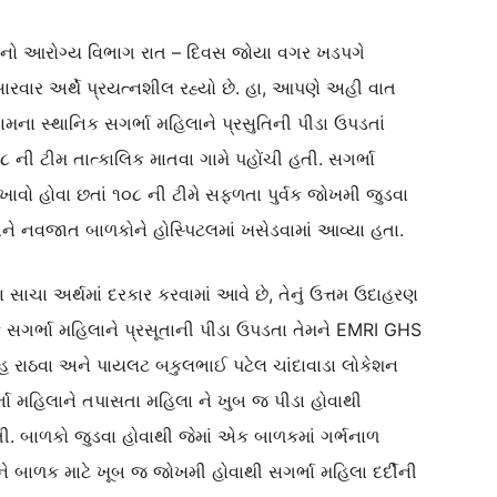
લાનો આરોગ્ય વિભાગ રાત – દિવસ જોયા વગર ખડપગે
ારવાર અર્થે પ્રયત્નશીલ રહ્યો છે. હા, આપણે અહી વાત
મના સ્થાનિક સગર્ભા મહિલાને પ્રસુતિની પીડા ઉપડતાં
ની ટીમ તાત્કાલિક માતવા ગામે પહોંચી હતી. સગર્ભા
ઃખાવો હોવા છતાં ૧૦૮ ની ટીમે સફળતા પુર્વક જોખમી જુડવા
અને નવજાત બાળકોને હોસ્પિટલમાં ખસેડવામાં આવ્યા હતા.
ા સાચા અર્થમાં દરકાર કરવામાં આવે છે, તેનું ઉત્તમ ઉદાહરણ
 સગર્ભા મહિલાને પ્રસૂતાની પીડા ઉપડતા તેમને EMRI GHS
હ રાઠવા અને પાયલટ બકુલભાઈ પટેલ ચાંદાવાડા લોકેશન
્ભા મહિલાને તપાસતા મહિલા ને ખુબ જ પીડા હોવાથી
તી. બાળકો જુડવા હોવાથી જેમાં એક બાળકમાં ગર્ભનાળ
અને બાળક માટે ખૂબ જ જોખમી હોવાથી સગર્ભા મહિલા દર્દીની