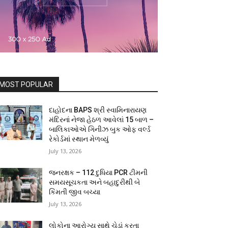
MOST POPULAR
દાહોદના BAPS શ્રી સ્વામિનારાયણ
મંદિરનાં નેજા હેઠળ આવેલાં 15 બાળ –
બાલિકાઓએ ગિનીઝ બુક ઓફ વર્લ્ડ
રેકોર્ડમાં સ્થાન મેળવ્યું
July 13, 2026
જનરક્ષક – 112 દુધિયા PCR ટીમની
સમયસૂચકતા અને બહાદુરીથી બે
કિંમતી જીવ બચ્યા
July 13, 2026
લોકોના આરોગ્ય સાથે ચેડાં કરતા