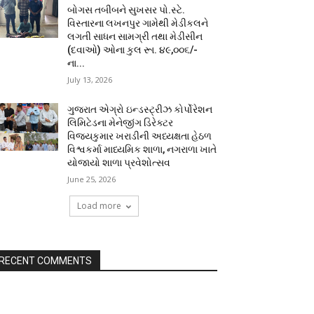
બોગસ તબીબને સુખસર પો.સ્ટે.
વિસ્તારના લખનપુર ગામેથી મેડીકલને
લગતી સાધન સામગ્રી તથા મેડીસીન
(દવાઓ) ઓના કુલ રૂા. ૪૯,૦૦૬/-
ના...
July 13, 2026
ગુજરાત એગ્રો ઇન્ડસ્ટ્રીઝ કોર્પોરેશન
લિમિટેડના મેનેજીંગ ડિરેક્ટર
વિજયકુમાર ખરાડીની અધ્યક્ષતા હેઠળ
વિશ્વકર્મા માધ્યમિક શાળા, નગરાળા ખાતે
યોજાયો શાળા પ્રવેશોત્સવ
June 25, 2026
Load more
RECENT COMMENTS