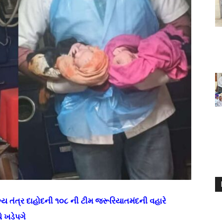
્ય તંત્ર દાહોદની ૧૦૮ ની ટીમ જરૂરિયાતમંદની વહારે
 ખડેપગે