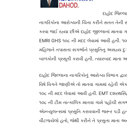
દાહોદ જિલ્
નાગરિકોના આરોગ્યની ચિંતા કરીને સતત તેની સ
કરવા જઈ રહ્યા છીએ દાહોદ જીલ્લાનાં માતવા ગા
EMRI GHS ૧૦૮ ની મદદ લેવામાં આવી હતી. ૧૦૮ 
મહિલાને તપાસતા સગર્ભાને પ્રસુતિનુ અસહ્ય દુ
બાળકોની પ્રસૂતી કરાવી હતી. ત્યારબાદ માતા 
દાહોદ જિલ્લાના નાગરિકોનું આરોગ્ય વિભાગ દ્વાર
વિષે વિગતે જાણીએ તો માતવા ગામમાં રહેતી એક
૧૦૮ ની મદદ લેવામાં આવી હતી. EMT દશરથસિં
૧૦૮ ની ટીમ તાત્કાલિક માતવા ગામે પહોંચી સગર
એમ્બ્યુલન્સમાં પ્રસુતિ કરાવવાની જરૂર પડી હ
વીંટળાયેલો હતો, જેથી કરીને તે પ્રસુતા માતા 