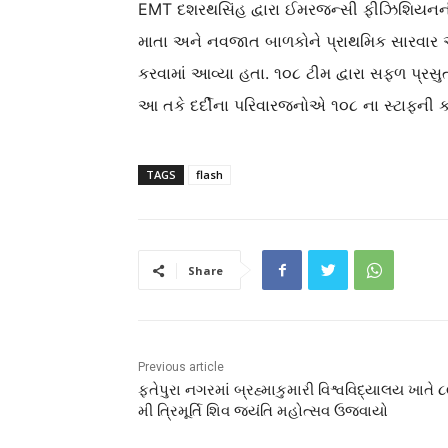
EMT દશરથસિંહ દ્વારા ઈમરજન્સી ફીઝિશિયનની
માતા અને નવજાત બાળકોને પ્રાથમિક સારવાર આપ
કરવામાં આવ્યા હતા. ૧૦૮ ટીમ દ્વારા સફળ પ્રસ
આ તકે દર્દીના પરિવારજનોએ ૧૦૮ ના સ્ટાફની કા
TAGS
flash
Share
Previous article
ફતેપુરા નગરમાં બ્રહ્માકુમારી વિશ્વવિદ્યાલય ખાતે 
મી ત્રિમૂર્તિ શિવ જયંતિ મહોત્સવ ઉજવાયો