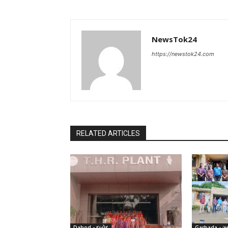
NewsTok24
https://newstok24.com
RELATED ARTICLES
Dahod - દાહોદ
Garbada - ગર