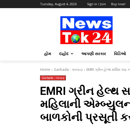
Tuesday, August 4, 2026
Sign in / Join
Buy now!
હોમ
દાહોદ
આપણી સરકાર
વિડિઓ
Home
Garbada - ગરબાડા
EMRI ગ્રીન હેલ્થ સર્વિસ ૧૦૮ 
Garbada - ગરબાડા
EMRI ગ્રીન હેલ્થ સર
મહિલાની એમ્બ્યુલન
બાળકોની પ્રસૂતી ક