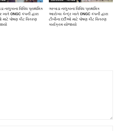
ાડા તાલુકાના વિવિધ પ્રાથમિક
ગરબાડા તાલુકાના વિવિધ પ્રાથમિક
ર ખાતે ONGC કંપની દ્વારા
આરોગ્ય કેન્દ્ર ખાતે ONGC કંપની દ્વારા
ીઓ માટે પોષણ કીટ વિતરણ
ટીબીના દર્દીઓ માટે પોષણ કીટ વિતરણ
જાયો
કાર્યક્રમ યોજાયો
Name:*