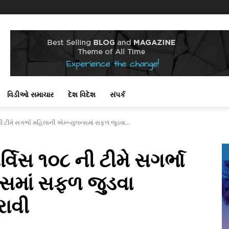
વિડીઓ સમાચાર
દેશ વિદેશ
સંપર્ક
ની ટીમે સગર્ભા મહિલાની એમ્બ્યુલન્સમાં સફળ જુડવા...
્વિસ ૧૦૮ ની ટીમે સગર્ભા
્સમાં સફળ જુડવા
રાવી