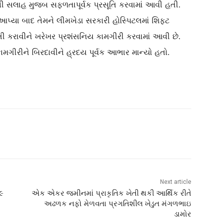
 સલાહ મુજબ સફળતાપૂર્વક પ્રસૂતિ કરવામાં આવી હતી.
્યા બાદ તેમને લીમખેડા સરકારી હોસ્પિટલમાં શિફ્ટ
ુતી કરાવીને ખરેખર પ્રશંસનિય કામગીરી કરવામાં આવી છે.
મગીરીને બિરદાવીને હ્રદય પૂર્વક આભાર માન્યો હતો.
Next article
૮૯
એક એકર જમીનમાં પ્રાકૃતિક ખેતી થકી આર્થિક રીતે
અઢળક નફો મેળવતા પ્રગતિશીલ ખેડુત મંગળભાઇ
ડામોર