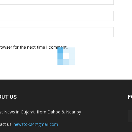
Email:*
Website:
rowser for the next time I comment.
OUT US
F
st News in Gujarati from Dahod & Near by
act us:
newstok24@gmail.com