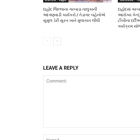
દાહોદ જિલ્લાના ગરબાડા તાલુકાની
દાહોદમાં ગરબ
આંગણવાડી કાર્યકરો / તેડાગર બહેનોએ
આરોગ્ય કેન્દ્
સુમુલ ડેરી સુરત ખાતે મુલાકાત લીધી
ટીબીના દર્દ
કાર્યક્રમ યો
LEAVE A REPLY
Comment: