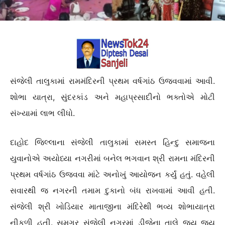
સંજેલી તાલુકામાં રામમંદિરની પ્રથમ વર્ષગાંઠ ઉજવવામાં આવી.
શોભા યાત્રા, સુંદરકાંડ અને મહાપ્રસાદીનો ભક્તોએ મોટી
સંખ્યામાં લાભ લીધો.
દાહોદ જિલ્લાના સંજેલી તાલુકામાં સમસ્ત હિન્દુ સમાજના
યુવાનોએ અયોધ્યા નગરીમાં બનેલ ભગવાન શ્રી રામના મંદિરની
પ્રથમ વર્ષગાંઠ ઉજવવા માંટે અનોખું આયોજન કર્યું હતું. વહેલી
સવારથી જ નગરની તમામ દુકાનો બંધ રાખવામાં આવી હતી.
સંજેલી શ્રી ખોડિયાર માતાજીના મંદિરેથી ભવ્ય શોભાયાત્રા
નીકળી હતી. સમગ્ર સંજેલી નગરમાં ડીજેના તાલે જય જય