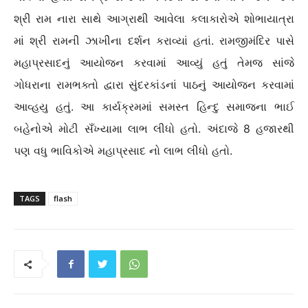
શ્રી રામ નારા સાથે આગ્રાથી આવેલા કલાકારોએ શોભાયાત્રા
માં શ્રી રામની ઝાખીના દર્શન કરાવ્યાં હતાં. રામજીમંદિર પાસે
મહાપ્રસાદનું આયોજન કરવામાં આવ્યું હતું તેમજ સાંજે
ગોધરાના રામભક્તો દ્વારા સુંદરકાંડનાં પાઠનું આયોજન કરવામાં
આવ્હયુ હતું. આ કાર્યક્રમમાં સમસ્ત હિન્દુ સમાજના ભાઈ
બહેનોએ મોટી સઁખ્યામા લાભ લીધો હતો. અંદાજે 8 હજારથી
પણ વધુ ભાવિકોએ મહાપ્રસાદ નો લાભ લીધો હતો.
TAGS
flash