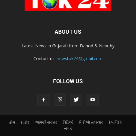
ABOUT US
Latest News in Gujarati from Dahod & Near by
Contact us:
newstok24@gmail.com
FOLLOW US
હોમ
દાહોદ
આપણી સરકાર
વિડિઓ
વિડીઓ સમાચાર
દેશ વિદેશ
સંપર્ક