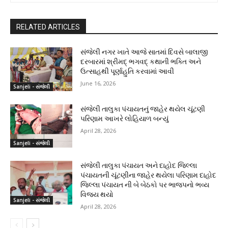
RELATED ARTICLES
સંજેલી નગર ખાતે આજે સાતમાં દિવસે બાલાજી
દરબારમાં શ્રીમદ્ ભગવદ્ કથાની ભક્તિ અને
ઉત્સાહથી પૂર્ણાહુતિ કરવામાં આવી
June 16, 2026
Sanjeli - સંજેલી
સંજેલી તાલુકા પંચાયતનું જાહેર થયેલ ચૂંટણી
પરિણામ આખરે લોહિયાળ બન્યું
April 28, 2026
Sanjeli - સંજેલી
સંજેલી તાલુકા પંચાયત અને દાહોદ જિલ્લા
પંચાયતની ચૂંટણીના જાહેર થયેલા પરિણામ દાહોદ
જિલ્લા પંચાયત ની બે બેઠકો પર ભાજપનો ભવ્ય
વિજય થયો
Sanjeli - સંજેલી
April 28, 2026