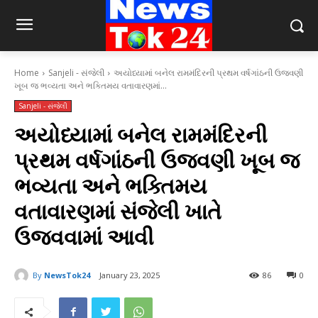
Home
Sanjeli - સંજેલી
અયોધ્યામાં બનેલ રામમંદિરની પ્રથમ વર્ષગાંઠની ઉજવણી
ખૂબ જ ભવ્યતા અને ભક્તિમય વતાવારણમાં...
Sanjeli - સંજેલી
અયોધ્યામાં બનેલ રામમંદિરની
પ્રથમ વર્ષગાંઠની ઉજવણી ખૂબ જ
ભવ્યતા અને ભક્તિમય
વતાવારણમાં સંજેલી ખાતે
ઉજવવામાં આવી
By
NewsTok24
January 23, 2025
86
0