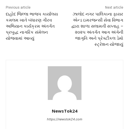
Previous article
Next article
દાહોદ જિલ્લા ભાજપ કાર્યાલય
ઝાલોદ નગર પાલિકાના ફાયર
કમલમ ખાતે બંધારણ ગૌરવ
એન્ડ ઇમરજન્સી સેવા વિભાગ
અભિયાન કાર્યક્રમ અંતર્ગત
દ્વારા શાળા સલામતી સપ્તાહ –
પ્રબુદ્ધ નાગરિક સંમેલન
૨૦૨૫ અંતર્ગત આગ અંગેની
યોજવામાં આવ્યું
જાગૃતિ અને પ્રેક્ટીકલ ડેમો
સ્ટ્રેશન યોજાયું
NewsTok24
https://newstok24.com