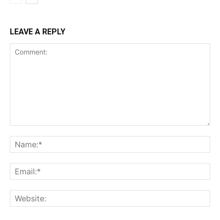
LEAVE A REPLY
Comment:
Na
Ema
Web