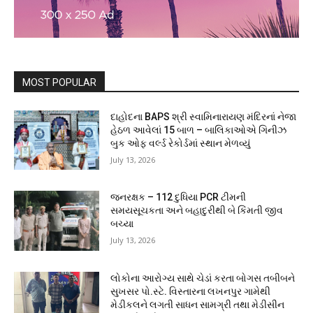
MOST POPULAR
દાહોદના BAPS શ્રી સ્વામિનારાયણ મંદિરનાં નેજા
હેઠળ આવેલાં 15 બાળ – બાલિકાઓએ ગિનીઝ
બુક ઓફ વર્લ્ડ રેકોર્ડમાં સ્થાન મેળવ્યું
July 13, 2026
જનરક્ષક – 112 દુધિયા PCR ટીમની
સમયસૂચકતા અને બહાદુરીથી બે કિંમતી જીવ
બચ્યા
July 13, 2026
લોકોના આરોગ્ય સાથે ચેડાં કરતા બોગસ તબીબને
સુખસર પો.સ્ટે. વિસ્તારના લખનપુર ગામેથી
મેડીકલને લગતી સાધન સામગ્રી તથા મેડીસીન