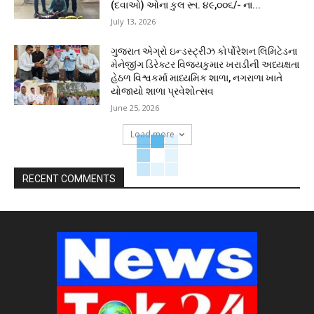
(દવાઓ) ઓના કુલ રૂા. ૪૯,૦૦૬/- ના...
July 13, 2026
ગુજરાત એગ્રો ઇન્ડસ્ટ્રીઝ કોર્પોરેશન લિમિટેડના
મેનેજીંગ ડિરેક્ટર વિજયકુમાર ખરાડીની અધ્યક્ષતા
હેઠળ વિશ્વકર્મા માધ્યમિક શાળા, નગરાળા ખાતે
યોજાયો શાળા પ્રવેશોત્સવ
June 25, 2026
Load more
RECENT COMMENTS