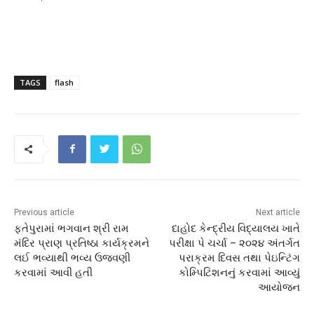
TAGS
flash
Previous article
Next article
ફતેપુરામાં ભગવાન શ્રી રામ
દાહોદ કેન્દ્રીય વિદ્યાલય ખાતે
મંદિર પ્રાણ પ્રતિષ્ઠા કાર્યક્રમને
પરીક્ષા પે ચર્ચા – ૨૦૨૪ અંતર્ગત
લઈ ભવ્યાથી ભવ્ય ઉજવણી
પરાક્રમ દિવસ તથા પેઇન્ટિંગ
કરવામાં આવી હતી
કોમ્પિટિશનનું કરવામાં આવ્યું
આયોજન