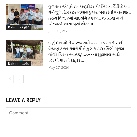
ગુજરાત એગ્રો ઇન્ડસ્ટ્રીઝ કોર્પોરેશન લિમિટેડના
મેનેજીંગ ડિરેક્ટર વિજયકુમાર ખરાડીની અધ્યક્ષતા
હેઠળ વિશ્વકર્મા માધ્યમિક શાળા, નગરાળા ખાતે
યોજાયો શાળા પ્રવેશોત્સવ
Dahod - દાહોદ
June 25, 2026
દાહોદના મોટી ખરજ ગામે ઘરમાં જ ગાંજો રાખી
વેચાણ કરતા આરોપીને કુલ ૧.૮૯૦ કિલો ગ્રામ
ગાંજો કિંમત રૂા.૯૪,૫૦૦/- ના મુદ્દામાલ સાથે
ઝડપી પાડતી દાહોદ...
Dahod - દાહોદ
May 27, 2026
LEAVE A REPLY