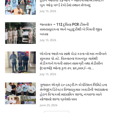
હેઠળ આવેલાં 15 બાળ – બાલિકાઓએ ગિનીઝ
બુક ઓફ વર્લ્ડ રેકોર્ડમાં સ્થાન મેળવ્યું
July 13, 2026
જનરક્ષક – 112 દુધિયા PCR ટીમની
સમયસૂચકતા અને બહાદુરીથી બે કિંમતી જીવ
બચ્યા
July 13, 2026
લોકોના આરોગ્ય સાથે ચેડાં કરતા બોગસ તબીબને
સુખસર પો.સ્ટે. વિસ્તારના લખનપુર ગામેથી
મેડીકલને લગતી સાધન સામગ્રી તથા મેડીસીન
(દવાઓ) ઓના કુલ રૂા. ૪૯,૦૦૬/- ના...
July 13, 2026
ગુજરાત એગ્રો ઇન્ડસ્ટ્રીઝ કોર્પોરેશન લિમિટેડના
મેનેજીંગ ડિરેક્ટર વિજયકુમાર ખરાડીની અધ્યક્ષતા
હેઠળ વિશ્વકર્મા માધ્યમિક શાળા, નગરાળા ખાતે
યોજાયો શાળા પ્રવેશોત્સવ
June 25, 2026