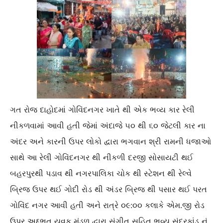
ગત રોજ દાહોદમાં ગોવિંદનગર ખાતે થી એક ભવ્ય કાર રેલી
નીકળવામાં આવી હતી જેમાં અંદાજે ૫૦ થી ૬૦ જેટલી કાર ના
અંદર અને કારની ઉપર લોકો દ્વારા ભગવાન શ્રી રામની ધજાઓ
સાથે આ રેલી ગોવિંદનગર થી નીકળી દરજી સોસાયટી થઈ
બહરપુરથી પડાવ થી નગરપાલિકા ચોક થી સ્ટેશન થી રેલ્વે
બ્રિજ ઉપર થઈ ગોદી રોડ થી અંડર બ્રિજ થી પસાર થઈ પરત
ગોવિંદ નગર આવી હતી અને રાત્રે ૦૯:૦૦ કલાકે એમ.જી રોડ
ઉપર અદ્દભુત યુવક મંડળ દ્વારા સંગીત સહિત ભવ્ય સુંદરકાંડ નું