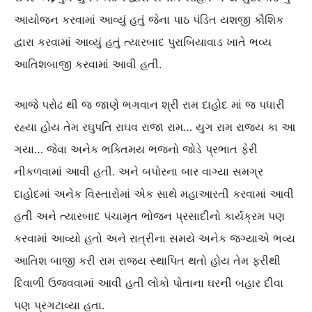
આયોજન કરવામાં આવ્યું હતું જેના પાઠ પંડિત યશજી કૌશિક
દ્વારા કરવામાં આવ્યું હતું ત્યારબાદ પુરાબિયાવાડ ખાતે ભવ્ય
આતિશબાજી કરવામાં આવી હતી.
આજે પરોઢ થી જ જાણે ભગવાન શ્રી રામ દાહોદ માં જ પધારી
રહ્યા હોય તેમ રઘુપતિ રાઘવ રાજા રામ… યુગ રામ રાજ્ય કા આ
ગયા… જેવા અનેક ભક્તિમય ભજનો જોડે પ્રભાત ફેરી
નીકળવામાં આવી હતી. અને બપોરના બાર વાગ્યા સમગ્ર
દાહોદમાં અનેક વિસ્તારોમાં એક સાથે મહાઆરતી કરવામાં આવી
હતી અને ત્યારબાદ પંચામૃત ભોજન પ્રસાદીનો કાર્યક્રમ પણ
કરવામાં આવ્યો હતો અને રાત્રીના સમયે અનેક જગ્યાએ ભવ્ય
આતિશ બાજી કરી રામ રાજ્ય સ્થાપિત થતો હોય તેમ ફરીથી
દિવાળી ઉજવવામાં આવી હતી લોકો પોતાના ઘરની બહાર દીવા
પણ પ્રગટાવ્યા હતા.