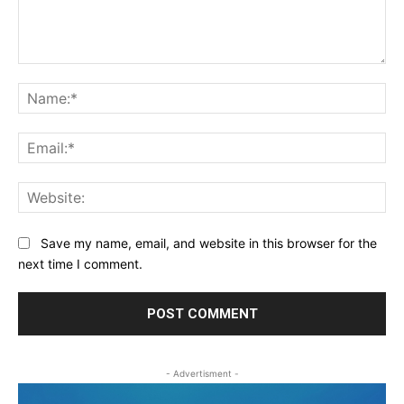
Comment:
Na
Ema
Web
Save my name, email, and website in this browser for the
next time I comment.
- Advertisment -