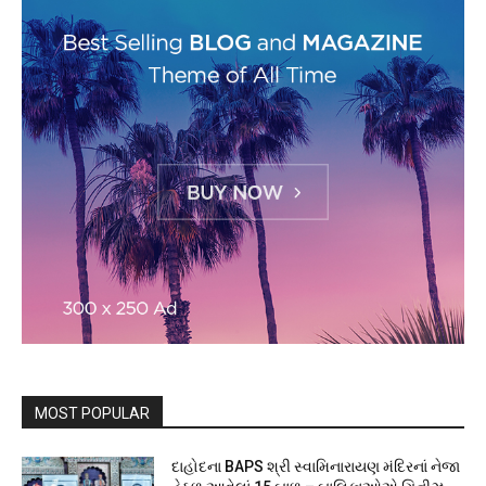
MOST POPULAR
દાહોદના BAPS શ્રી સ્વામિનારાયણ મંદિરનાં નેજા