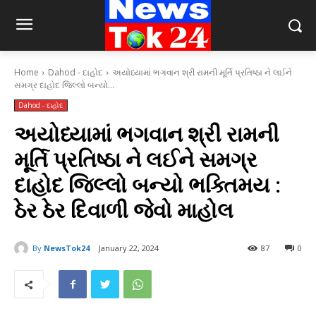
Home
Dahod - દાહોદ
અયોધ્યામાં ભગવાન શ્રી રામની મૂર્તિ પ્રતિષ્ઠા ને લઈને
સમગ્ર દાહોદ જિલ્લો બન્યો...
Dahod - દાહોદ
અયોધ્યામાં ભગવાન શ્રી રામની
મૂર્તિ પ્રતિષ્ઠા ને લઈને સમગ્ર
દાહોદ જિલ્લો બન્યો ભક્તિમય :
ઠેર ઠેર દિવાળી જેવો માહોલ
By
NewsTok24
January 22, 2024
87
0