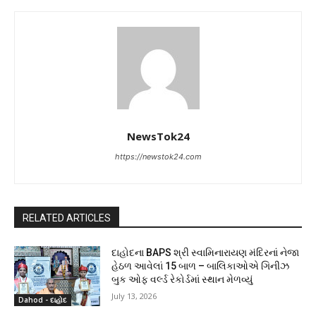
NewsTok24
https://newstok24.com
RELATED ARTICLES
દાહોદના BAPS શ્રી સ્વામિનારાયણ મંદિરનાં નેજા
હેઠળ આવેલાં 15 બાળ – બાલિકાઓએ ગિનીઝ
બુક ઓફ વર્લ્ડ રેકોર્ડમાં સ્થાન મેળવ્યું
July 13, 2026
Dahod - દાહોદ