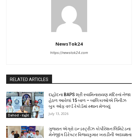
NewsTok24
https://newstok24.com
RELATED ARTICLES
દાહોદના BAPS શ્રી સ્વામિનારાયણ મંદિરનાં નેજા
હેઠળ આવેલાં 15 બાળ – બાલિકાઓએ ગિનીઝ
બુક ઓફ વર્લ્ડ રેકોર્ડમાં સ્થાન મેળવ્યું
July 13, 2026
Dahod - દાહોદ
ગુજરાત એગ્રો ઇન્ડસ્ટ્રીઝ કોર્પોરેશન લિમિટેડના
મેનેજીંગ ડિરેક્ટર વિજયકુમાર ખરાડીની અધ્યક્ષતા