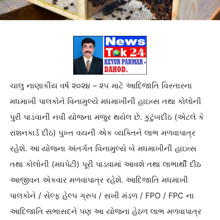
ચાલુ નાણાકીય વર્ષ ૨૦૨૪ – ૨૫ માટે આદિજાતિ વિસ્તારના
મધમાખી પાલકોને વિનામુલ્યે મધમાખીની હાઇવ્સ તથા કોલોની
પુરી પાડવાની નવી યોજના મંજુર થયેલ છે. કુટુંબદીઠ (એટલે કે
રાશનકાર્ડ દીઠ) પુખ્ત વયની એક વ્યક્તિને લાભ મળવાપાત્ર
રહેશે. આ યોજના અંતર્ગત વિનામુલ્યે બે મધમાખીની હાઇવ્સ
તથા કોલોની (મધપેટી) પૂરી પાડવામાં આવશે તથા લાભાર્થી દીઠ
આજીવન એકવાર મળવાપાત્ર રહેશે. આદિજાતિ મધમાખી
પાલકોને / સેલ્ફ હેલ્પ ગ્રુપ / સખી મંડળ / FPO / FPC ના
આદિજાતિ સભાસદને પણ આ યોજના હેઠળ લાભ મળવાપાત્ર