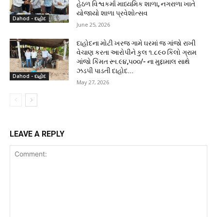
હેઠળ વિશ્વકર્મા માધ્યમિક શાળા, નગરાળા ખાતે
યોજાયો શાળા પ્રવેશોત્સવ
Dahod - દાહોદ
June 25, 2026
દાહોદના મોટી ખરજ ગામે ઘરમાં જ ગાંજો રાખી
વેચાણ કરતા આરોપીને કુલ ૧.૮૯૦ કિલો ગ્રામ
ગાંજો કિંમત રૂા.૯૪,૫૦૦/- ના મુદ્દામાલ સાથે
ઝડપી પાડતી દાહોદ...
Dahod - દાહોદ
May 27, 2026
LEAVE A REPLY