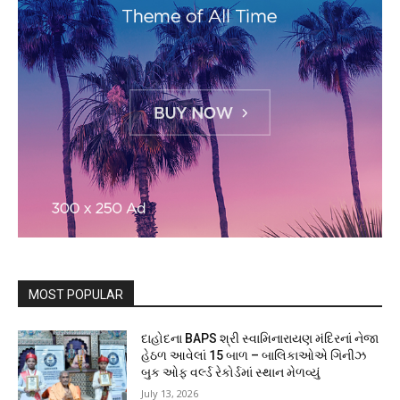
MOST POPULAR
દાહોદના BAPS શ્રી સ્વામિનારાયણ મંદિરનાં નેજા
હેઠળ આવેલાં 15 બાળ – બાલિકાઓએ ગિનીઝ
બુક ઓફ વર્લ્ડ રેકોર્ડમાં સ્થાન મેળવ્યું
July 13, 2026