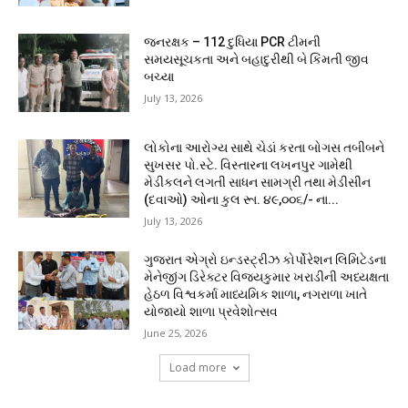
જનરક્ષક – 112 દુધિયા PCR ટીમની
સમયસૂચકતા અને બહાદુરીથી બે કિંમતી જીવ
બચ્યા
July 13, 2026
લોકોના આરોગ્ય સાથે ચેડાં કરતા બોગસ તબીબને
સુખસર પો.સ્ટે. વિસ્તારના લખનપુર ગામેથી
મેડીકલને લગતી સાધન સામગ્રી તથા મેડીસીન
(દવાઓ) ઓના કુલ રૂા. ૪૯,૦૦૬/- ના...
July 13, 2026
ગુજરાત એગ્રો ઇન્ડસ્ટ્રીઝ કોર્પોરેશન લિમિટેડના
મેનેજીંગ ડિરેક્ટર વિજયકુમાર ખરાડીની અધ્યક્ષતા
હેઠળ વિશ્વકર્મા માધ્યમિક શાળા, નગરાળા ખાતે
યોજાયો શાળા પ્રવેશોત્સવ
June 25, 2026
Load more