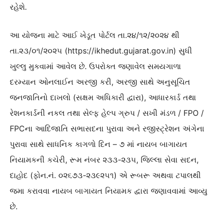
રહેશે.
આ યોજના માટે આઈ ખેડૂત પોર્ટલ તા.૨૪/૧૨/૨૦૨૪ થી
તા.૨૩/૦૧/૨૦૨૫ (https://ikhedut.gujarat.gov.in) સુધી
ખુલ્લુ મુકવામાં આવેલ છે. ઉપરોક્ત જણાવેલ સમયગાળા
દરમ્યાન ઓનલાઈન અરજી કરી, અરજી સાથે અનુસૂચિત
જનજાતિનો દાખલો (સક્ષમ અધિકારી દ્વારા), આધારકાર્ડ તથા
રેશનકાર્ડની નકલ તથા સેલ્ફ હેલ્પ ગ્રુપ / સખી મંડળ / FPO /
FPCના આદિજાતિ સભાસદના પુરાવા અને રજીસ્ટ્રેશન અંગેના
પુરાવા સાથે સાધનિક કાગળો દિન – ૭ માં નાયબ બાગાયત
નિયામકની કચેરી, રૂમ નંબર ૨૩૩-૨૩૫, જિલ્લા સેવા સદન,
દાહોદ (ફોન.નં. ૦૨૬૭૩-૨૩૯૨૫૧) એ રૂબરૂ અથવા ટપાલથી
જમા કરાવવા નાયબ બાગાયત નિયામક દ્વારા જણાવવામાં આવ્યુ
છે.