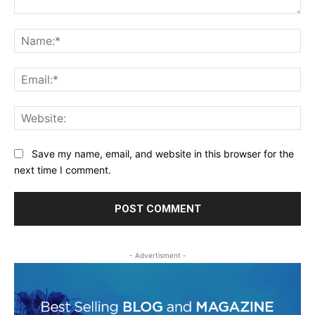
Comment:
Na
Ema
Web
Save my name, email, and website in this browser for the
next time I comment.
- Advertisment -