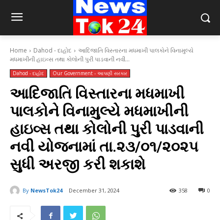
Home
Dahod - દાહોદ
આદિજાતિ વિસ્તારના મધમાખી પાલકોને વિનામુલ્યે
મધમાખીની હાઇવ્સ તથા કોલોની પુરી પાડવાની નવી...
Dahod - દાહોદ
Our Government - આપણી સરકાર
આદિજાતિ વિસ્તારના મધમાખી
પાલકોને વિનામુલ્યે મધમાખીની
હાઇવ્સ તથા કોલોની પુરી પાડવાની
નવી યોજનામાં તા.૨૩/૦૧/૨૦૨૫
સુધી અરજી કરી શકાશે
By
NewsTok24
December 31, 2024
358
0