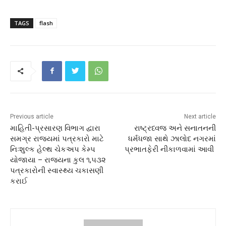
TAGS
flash
Previous article
Next article
માહિતી-પ્રસારણ વિભાગ દ્વારા
રાષ્ટ્રધ્વજ અને સનાતનની
સમગ્ર રાજ્યમાં પત્રકારો માટે
ધર્મધજા સાથે ઝાલોદ નગરમાં
નિઃશુલ્ક હેલ્થ ચેકઅપ કેમ્પ
પ્રભાતફેરી નીકાળવામાં આવી
યોજાયા – રાજ્યના કુલ ૧,૫૩૨
પત્રકારોની સ્વાસ્થ્ય ચકાસણી
કરાઈ