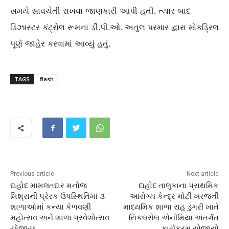
સમયે સાવચેતી રાખવા જાણકારી આપી હતી. ત્યાર બાદ
ડિઝાસ્ટર કંટ્રોલ રૂમના ડી.પી.ઓ. અતુલ પરમાર દ્વારા મોકડ્રિલ
પૂર્ણ જાહેર કરવામાં આવ્યું હતું.
TAGS
flash
Previous article
Next article
દાહોદ મામલતદાર મનોજ
દાહોદ તાલુકાના પ્રાથમિક
મિશ્રાની પ્રેરક ઉપસ્થિતિમાં ૩
આરોગ્ય કેન્દ્ર મોટી ખરજની
શાળાઓમાં કન્યા કેળવણી
માધ્યમિક શાળા રાહ ડુંગરી ખાતે
મહોત્સવ અને શાળા પ્રવેશોત્સવ
સિકલસેલ એનીમિયા અંતર્ગત
યોજાયા
કાર્યક્રમ યોજાયો