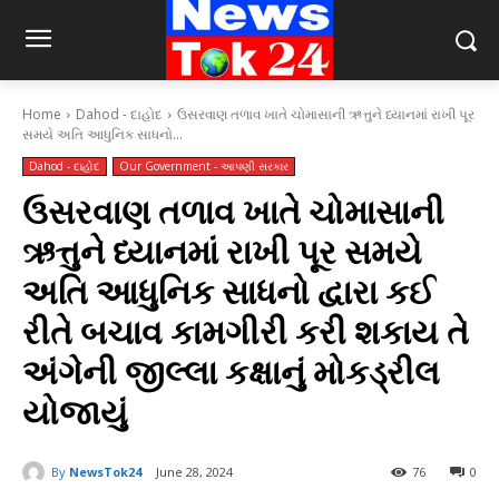
Home
Dahod - દાહોદ
ઉસરવાણ તળાવ ખાતે ચોમાસાની ઋત્તુને ધ્યાનમાં રાખી પૂર
સમયે અતિ આધુનિક સાધનો...
Dahod - દાહોદ
Our Government - આપણી સરકાર
ઉસરવાણ તળાવ ખાતે ચોમાસાની
ઋત્તુને ધ્યાનમાં રાખી પૂર સમયે
અતિ આધુનિક સાધનો દ્વારા કઈ
રીતે બચાવ કામગીરી કરી શકાય તે
અંગેની જીલ્લા કક્ષાનું મોકડ્રીલ
યોજાયું
By
NewsTok24
June 28, 2024
76
0