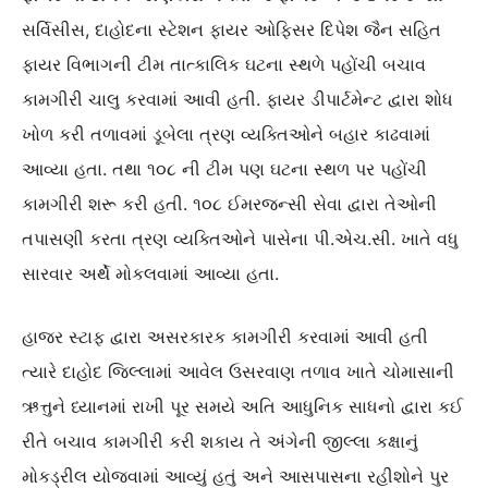
સર્વિસીસ, દાહોદના સ્ટેશન ફાયર ઓફિસર દિપેશ જૈન સહિત
ફાયર વિભાગની ટીમ તાત્કાલિક ઘટના સ્થળે પહોંચી બચાવ
કામગીરી ચાલુ કરવામાં આવી હતી. ફાયર ડીપાર્ટમેન્ટ દ્વારા શોધ
ખોળ કરી તળાવમાં ડૂબેલા ત્રણ વ્યક્તિઓને બહાર કાઢવામાં
આવ્યા હતા. તથા ૧૦૮ ની ટીમ પણ ઘટના સ્થળ પર પહોંચી
કામગીરી શરૂ કરી હતી. ૧૦૮ ઈમરજન્સી સેવા દ્વારા તેઓની
તપાસણી કરતા ત્રણ વ્યક્તિઓને પાસેના પી.એચ.સી. ખાતે વધુ
સારવાર અર્થે મોકલવામાં આવ્યા હતા.
હાજર સ્ટાફ દ્વારા અસરકારક કામગીરી કરવામાં આવી હતી
ત્યારે દાહોદ જિલ્લામાં આવેલ ઉસરવાણ તળાવ ખાતે ચોમાસાની
ઋત્તુને ધ્યાનમાં રાખી પૂર સમયે અતિ આધુનિક સાધનો દ્વારા કઈ
રીતે બચાવ કામગીરી કરી શકાય તે અંગેની જીલ્લા કક્ષાનું
મોકડ્રીલ યોજવામાં આવ્યું હતું અને આસપાસના રહીશોને પુર