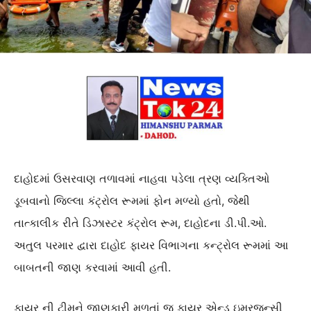
દાહોદમાં ઉસરવાણ તળાવમાં નાહવા પડેલા ત્રણ વ્યક્તિઓ
ડૂબવાનો જિલ્લા કંટ્રોલ રૂમમાં ફોન મળ્યો હતો, જેથી
તાત્કાલીક રીતે ડિઝાસ્ટર કંટ્રોલ રૂમ, દાહોદના ડી.પી.ઓ.
અતુલ પરમાર દ્વારા દાહોદ ફાયર વિભાગના કન્ટ્રોલ રૂમમાં આ
બાબતની જાણ કરવામાં આવી હતી.
ફાયર ની ટીમને જાણકારી મળતાં જ ફાયર એન્ડ ઇમરજન્સી