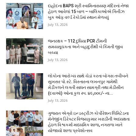
દાહોદના BAPS શ્રી સ્વામિનારાયણ મંદિરનાં નેજા
હેઠળ આવેલાં 15 બાળ – બાલિકાઓએ ગિનીઝ
બુક ઓફ વર્લ્ડ રેકોર્ડમાં સ્થાન મેળવ્યું
July 13, 2026
જનરક્ષક – 112 દુધિયા PCR ટીમની
સમયસૂચકતા અને બહાદુરીથી બે કિંમતી જીવ
બચ્યા
July 13, 2026
લોકોના આરોગ્ય સાથે ચેડાં કરતા બોગસ તબીબને
સુખસર પો.સ્ટે. વિસ્તારના લખનપુર ગામેથી
મેડીકલને લગતી સાધન સામગ્રી તથા મેડીસીન
(દવાઓ) ઓના કુલ રૂા. ૪૯,૦૦૬/- ના...
July 13, 2026
ગુજરાત એગ્રો ઇન્ડસ્ટ્રીઝ કોર્પોરેશન લિમિટેડના
મેનેજીંગ ડિરેક્ટર વિજયકુમાર ખરાડીની અધ્યક્ષતા
હેઠળ વિશ્વકર્મા માધ્યમિક શાળા, નગરાળા ખાતે
યોજાયો શાળા પ્રવેશોત્સવ