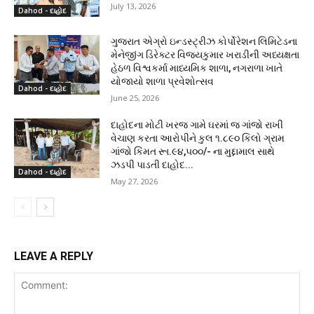
July 13, 2026
Dahod - દાહોદ
ગુજરાત એગ્રો ઇન્ડસ્ટ્રીઝ કોર્પોરેશન લિમિટેડના
મેનેજીંગ ડિરેક્ટર વિજયકુમાર ખરાડીની અધ્યક્ષતા
હેઠળ વિશ્વકર્મા માધ્યમિક શાળા, નગરાળા ખાતે
યોજાયો શાળા પ્રવેશોત્સવ
Dahod - દાહોદ
June 25, 2026
દાહોદના મોટી ખરજ ગામે ઘરમાં જ ગાંજો રાખી
વેચાણ કરતા આરોપીને કુલ ૧.૮૯૦ કિલો ગ્રામ
ગાંજો કિંમત રૂા.૯૪,૫૦૦/- ના મુદ્દામાલ સાથે
ઝડપી પાડતી દાહોદ...
Dahod - દાહોદ
May 27, 2026
LEAVE A REPLY