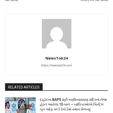
NewsTok24
https://newstok24.com
RELATED ARTICLES
દાહોદના BAPS શ્રી સ્વામિનારાયણ મંદિરનાં નેજા
હેઠળ આવેલાં 15 બાળ – બાલિકાઓએ ગિનીઝ
બુક ઓફ વર્લ્ડ રેકોર્ડમાં સ્થાન મેળવ્યું