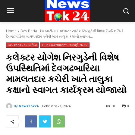
Home
Dev Baria - દેવ.બારીયા
કલેક્ટર યોગેશ નિરગુડેની વિશેષ ઉપસ્થિતિમાં
દેવગઢબારિયા મામલતદાર કચેરી ખાતે તાલુકા કક્ષાનો સ્વાગત...
Dev Baria - દેવ.બારીયા
Our Government - આપણી સરકાર
કલેક્ટર યોગેશ નિરગુડેની વિશેષ
ઉપસ્થિતિમાં દેવગઢબારિયા
મામલતદાર કચેરી ખાતે તાલુકા
કક્ષાનો સ્વાગત કાર્યક્રમ યોજાયો
By
NewsTok24
February 21, 2024
50
0