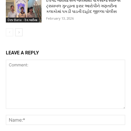
દેવગઢ બારીયા સબ જેલમાંથી પોકસોના સેશન્સ
ટ્રાયબલ ગુન્હાના ફરાર આરોપીને ગણતરીના
કલાકોમાં પકડી પાડતી દાહોદ જીલ્લા પોલીસ
February 13, 2026
Dev Baria - દેવ.બારીયા
LEAVE A REPLY
Comment:
Na