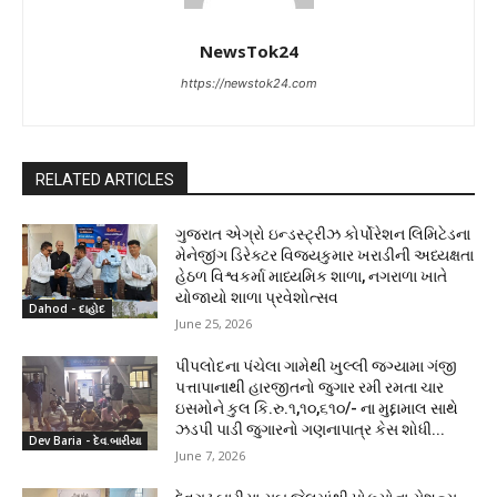
NewsTok24
https://newstok24.com
RELATED ARTICLES
ગુજરાત એગ્રો ઇન્ડસ્ટ્રીઝ કોર્પોરેશન લિમિટેડના
મેનેજીંગ ડિરેક્ટર વિજયકુમાર ખરાડીની અધ્યક્ષતા
હેઠળ વિશ્વકર્મા માધ્યમિક શાળા, નગરાળા ખાતે
યોજાયો શાળા પ્રવેશોત્સવ
Dahod - દાહોદ
June 25, 2026
પીપલોદના પંચેલા ગામેથી ખુલ્લી જગ્યામા ગંજી
પત્તાપાનાથી હારજીતનો જુગાર રમી રમતા ચાર
ઇસમોને કુલ કિ.રુ.૧,૧૦,૬૧૦/- ના મુદ્દામાલ સાથે
ઝડપી પાડી જુગારનો ગણનાપાત્ર કેસ શોધી...
Dev Baria - દેવ.બારીયા
June 7, 2026