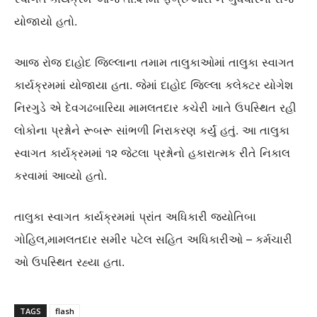
યોજાયો હતો.
આજ રોજ દાહોદ જિલ્લાના તમામ તાલુકાઓમાં તાલુકા સ્વાગત
કાર્યક્રમમાં યોજાયા હતા. જેમાં દાહોદ જિલ્લા કલેક્ટર યોગેશ
નિરગુડે એ દેવગઢબારિયા મામલતદાર કચેરી ખાતે ઉપસ્થિત રહી
લોકોના પ્રશ્નોને રૂબરૂ સાંભળી નિરાકરણ કર્યું હતું. આ તાલુકા
સ્વાગત કાર્યક્રમમાં ૧૨ જેટલા પ્રશ્નોનો હકારાત્મક રીતે નિકાલ
કરવામાં આવ્યો હતો.
તાલુકા સ્વાગત કાર્યક્રમમાં પ્રાંત અધિકારી જ્યોતિબા
ગોહિલ,મામલતદાર સમીર પટેલ સહિત અધિકારીઓ – કર્મચારી
ઓ ઉપસ્થિત રહ્યા હતા.
TAGS
flash