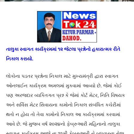
તાલુકા સ્વાગત કાર્યક્રમમાં ૧૨ જેટલા પ્રશ્નોનો હકારાત્મક રીતે
નિકાલ કરાયો.
લોકોના પડતર પ્રશ્નોના નિકાલ માટે મુખ્યમંત્રી દ્વારા સ્વાગત
ઓનલાઈન કાર્યક્રમ અમલમાં મુકવામાં આવ્યો છે. જેમાં કોઈ
પણ અરજદાર વ્યકિતગત પ્રશ્ન કે જેમાં કોર્ટ મેટર, નિતિ વિષયક
અને સર્વિસ મેટર સિવાયના કામોનો નિકાલ સંબંધિત કચેરીમાં
થતો ન હોય તો તેવા કામોનો નિકાલ આ કાર્યક્રમમાં કરવામાં
આવે છે. જે મુજબ વર્ષ ૨૦૨૪નો ફેબ્રુઆરી મહિનાનો તાલુકા
સ્વાગત કાર્યક્રમ આજે તા.૨૧મી ફેબ્રુઆરી ને બુધવારના રોજ