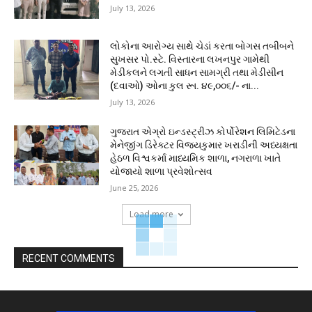
July 13, 2026
લોકોના આરોગ્ય સાથે ચેડાં કરતા બોગસ તબીબને
સુખસર પો.સ્ટે. વિસ્તારના લખનપુર ગામેથી
મેડીકલને લગતી સાધન સામગ્રી તથા મેડીસીન
(દવાઓ) ઓના કુલ રૂા. ૪૯,૦૦૬/- ના...
July 13, 2026
ગુજરાત એગ્રો ઇન્ડસ્ટ્રીઝ કોર્પોરેશન લિમિટેડના
મેનેજીંગ ડિરેક્ટર વિજયકુમાર ખરાડીની અધ્યક્ષતા
હેઠળ વિશ્વકર્મા માધ્યમિક શાળા, નગરાળા ખાતે
યોજાયો શાળા પ્રવેશોત્સવ
June 25, 2026
Load more
RECENT COMMENTS