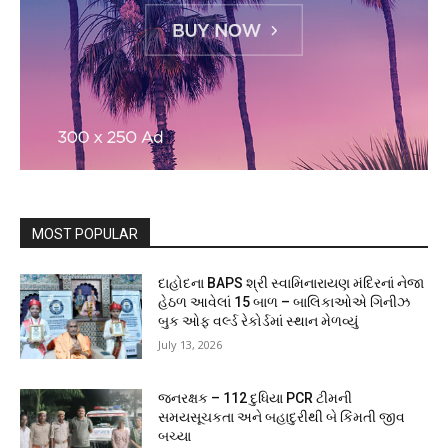
MOST POPULAR
દાહોદના BAPS શ્રી સ્વામિનારાયણ મંદિરનાં નેજા
હેઠળ આવેલાં 15 બાળ – બાલિકાઓએ ગિનીઝ
બુક ઓફ વર્લ્ડ રેકોર્ડમાં સ્થાન મેળવ્યું
July 13, 2026
જનરક્ષક – 112 દુધિયા PCR ટીમની
સમયસૂચકતા અને બહાદુરીથી બે કિંમતી જીવ
બચ્યા