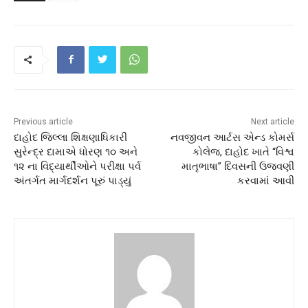
Previous article
Next article
દાહોદ જિલ્લા શિક્ષણાધિકારી
નવજીવન આર્ટસ એન્ડ કોમર્સ
સુરેન્દ્ર દામાએ ધોરણ ૧૦ અને
કોલેજ, દાહોદ ખાતે “વિશ્વ
૧૨ ના વિદ્યાર્થીઓને પરીક્ષા પર્વ
માતૃભાષા” દિવસની ઉજવણી
અંતર્ગત માર્ગદર્શન પૂરું પાડ્યું
કરવામાં આવી