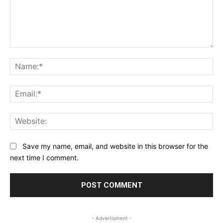
Comment:
Na
Ema
Web
Save my name, email, and website in this browser for the
next time I comment.
- Advertisment -