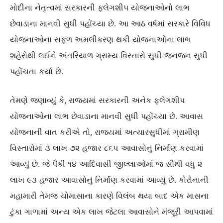
મોદીના નેતૃત્વમાં સરકારની ફ્લેગશીપ યોજનાઓનો લાભ
છેવાડાના માનવી સુધી પહોંચ્યા છે. આ આઠ વર્ષમાં સરકારે વિવિધ
યોજનાઓના સફળ અમલીકરણ થકી યોજનાઓના લાભ
શહેરોથી લઈને અંતરિયાળ ગ્રામ્ય વિસ્તારો સુધી જનજન સુધી
પહોંચતા કર્યા છે.
તેમણે જણાવ્યું કે, રાજ્યમાં સરકારની અનેક ફ્લેગશીપ
યોજનાઓના લાભ છેવાડાના માનવી સુધી પહોંચ્યા છે. આવાસ
યોજનાની વાત કરીએ તો, રાજ્યમાં અત્યારસુધીમાં ગ્રામીણ
વિસ્તારોમાં ૩ લાખ ૭૨ હજાર ૮૬૫ આવાસોનું નિર્માણ કરવામાં
આવ્યું છે. જે પૈકી ૧૪ આદિવાસી જીલ્લાઓમાં જ સૌથી વધુ ૨
લાખ ૯૩ હજાર આવાસોનું નિર્માણ કરવામાં આવ્યું છે. કોરોનાની
મહામારી તેમજ ચોમાસાના કારણે વિલંબ થયા બાદ એક માસના
ટુંકા ગાળામાં અન્ય એક લાખ જેટલા આવાસોને મંજૂરી આપવામાં