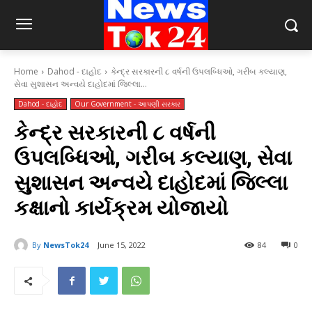
Home
Dahod - દાહોદ
કેન્દ્ર સરકારની ૮ વર્ષની ઉપલબ્ધિઓ, ગરીબ કલ્યાણ,
સેવા સુશાસન અન્વયે દાહોદમાં જિલ્લા...
Dahod - દાહોદ
Our Government - આપણી સરકાર
કેન્દ્ર સરકારની ૮ વર્ષની
ઉપલબ્ધિઓ, ગરીબ કલ્યાણ, સેવા
સુશાસન અન્વયે દાહોદમાં જિલ્લા
કક્ષાનો કાર્યક્રમ યોજાયો
By
NewsTok24
June 15, 2022
84
0