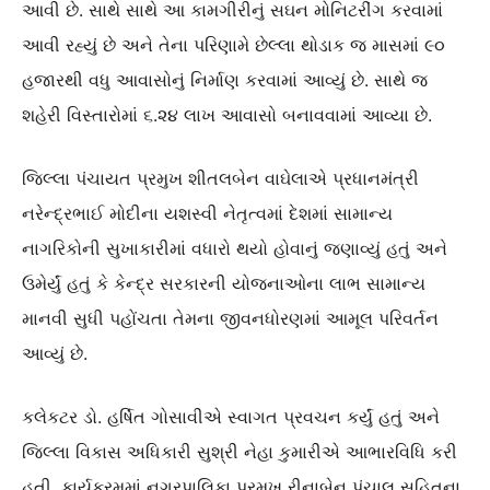
આવી છે. સાથે સાથે આ કામગીરીનું સઘન મોનિટરીંગ કરવામાં
આવી રહ્યું છે અને તેના પરિણામે છેલ્લા થોડાક જ માસમાં ૯૦
હજારથી વધુ આવાસોનું નિર્માણ કરવામાં આવ્યું છે. સાથે જ
શહેરી વિસ્તારોમાં ૬.૨૪ લાખ આવાસો બનાવવામાં આવ્યા છે.
જિલ્લા પંચાયત પ્રમુખ શીતલબેન વાઘેલાએ પ્રધાનમંત્રી
નરેન્દ્રભાઈ મોદીના યશસ્વી નેતૃત્વમાં દેશમાં સામાન્ય
નાગરિકોની સુખાકારીમાં વધારો થયો હોવાનું જણાવ્યું હતું અને
ઉમેર્યું હતું કે કેન્દ્ર સરકારની યોજનાઓના લાભ સામાન્ય
માનવી સુધી પહોંચતા તેમના જીવનધોરણમાં આમૂલ પરિવર્તન
આવ્યું છે.
કલેકટર ડો. હર્ષિત ગોસાવીએ સ્વાગત પ્રવચન કર્યું હતું અને
જિલ્લા વિકાસ અધિકારી સુશ્રી નેહા કુમારીએ આભારવિધિ કરી
હતી. કાર્યક્રમમાં નગરપાલિકા પ્રમુખ રીનાબેન પંચાલ સહિતના