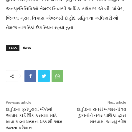
જનપ્રતિનિધિઓ તેમજ નિવાસી અધિક કલેકટર એ.બી. પાંડોર,
જિલ્લા ગ્રામ વિકાસ એજન્સી દાહોદ સહિતના અધિકારીઓ
તેમજ નાગરિકો ઉપસ્થિત રહ્યા હતા.
TAGS
flash
Previous article
Next article
દાહોદના ફતેપુરામાં બેંકોમાં
દાહોદના રાત્રી બજારની ૧૩
આધાર કાર્ડ લિંક કરાવવા માટે
દુકાનોને નગર પાલિકા દ્વારા
ખાવા પડતા ધરમના ધક્કાથી આમ
મારવામાં આવ્યું સીલ
જનતા પરેશાન