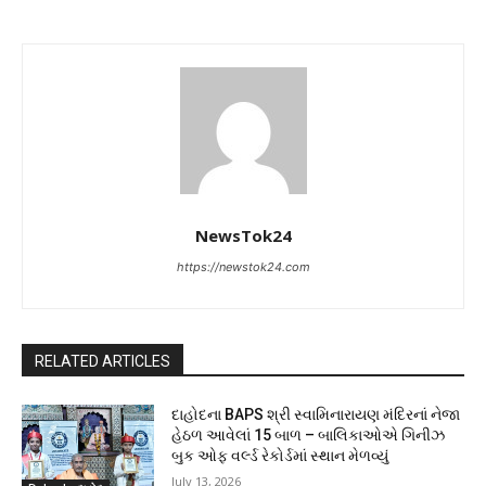
NewsTok24
https://newstok24.com
RELATED ARTICLES
દાહોદના BAPS શ્રી સ્વામિનારાયણ મંદિરનાં નેજા
હેઠળ આવેલાં 15 બાળ – બાલિકાઓએ ગિનીઝ
બુક ઓફ વર્લ્ડ રેકોર્ડમાં સ્થાન મેળવ્યું
July 13, 2026