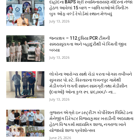
દાહોદના BAPS શ્રી સ્વામિનારાયણ મંદિરનાં નેજા
હેઠળ આવેલાં 15 બાળ – બાલિકાઓએ ગિનીઝ
બુક ઓફ વર્લ્ડ રેકોર્ડમાં સ્થાન મેળવ્યું
July 13, 2026
જનરક્ષક – 112 દુધિયા PCR ટીમની
સમયસૂચકતા અને બહાદુરીથી બે કિંમતી જીવ
બચ્યા
July 13, 2026
લોકોના આરોગ્ય સાથે ચેડાં કરતા બોગસ તબીબને
સુખસર પો.સ્ટે. વિસ્તારના લખનપુર ગામેથી
મેડીકલને લગતી સાધન સામગ્રી તથા મેડીસીન
(દવાઓ) ઓના કુલ રૂા. ૪૯,૦૦૬/- ના...
July 13, 2026
ગુજરાત એગ્રો ઇન્ડસ્ટ્રીઝ કોર્પોરેશન લિમિટેડના
મેનેજીંગ ડિરેક્ટર વિજયકુમાર ખરાડીની અધ્યક્ષતા
હેઠળ વિશ્વકર્મા માધ્યમિક શાળા, નગરાળા ખાતે
યોજાયો શાળા પ્રવેશોત્સવ
June 25, 2026