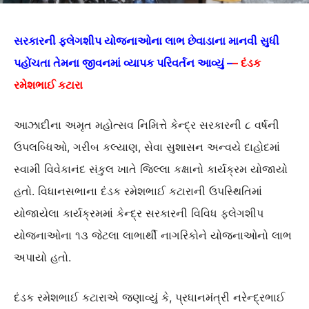
સરકારની ફ્લેગશીપ યોજનાઓના લાભ છેવાડાના માનવી સુધી
પહોંચતા તેમના જીવનમાં વ્યાપક પરિવર્તન આવ્યું –
–
દંડક
રમેશભાઈ કટારા
આઝાદીના અમૃત મહોત્સવ નિમિત્તે કેન્દ્ર સરકારની ૮ વર્ષની
ઉપલબ્ધિઓ, ગરીબ કલ્યાણ, સેવા સુશાસન અન્વયે દાહોદમાં
સ્વામી વિવેકાનંદ સંકુલ ખાતે જિલ્લા કક્ષાનો કાર્યક્રમ યોજાયો
હતો. વિધાનસભાના દંડક રમેશભાઈ કટારાની ઉપસ્થિતિમાં
યોજાયેલા કાર્યક્રમમાં કેન્દ્ર સરકારની વિવિધ ફ્લેગશીપ
યોજનાઓના ૧૩ જેટલા લાભાર્થી નાગરિકોને યોજનાઓનો લાભ
અપાયો હતો.
દંડક રમેશભાઈ કટારાએ જણાવ્યું કે, પ્રધાનમંત્રી નરેન્દ્રભાઈ