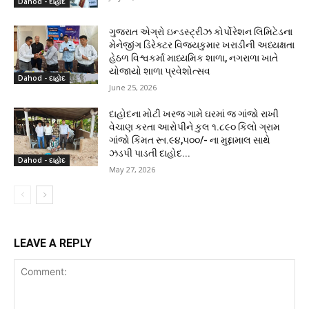
Dahod - દાહોદ
ગુજરાત એગ્રો ઇન્ડસ્ટ્રીઝ કોર્પોરેશન લિમિટેડના
મેનેજીંગ ડિરેક્ટર વિજયકુમાર ખરાડીની અધ્યક્ષતા
હેઠળ વિશ્વકર્મા માધ્યમિક શાળા, નગરાળા ખાતે
યોજાયો શાળા પ્રવેશોત્સવ
Dahod - દાહોદ
June 25, 2026
દાહોદના મોટી ખરજ ગામે ઘરમાં જ ગાંજો રાખી
વેચાણ કરતા આરોપીને કુલ ૧.૮૯૦ કિલો ગ્રામ
ગાંજો કિંમત રૂા.૯૪,૫૦૦/- ના મુદ્દામાલ સાથે
ઝડપી પાડતી દાહોદ...
Dahod - દાહોદ
May 27, 2026
LEAVE A REPLY