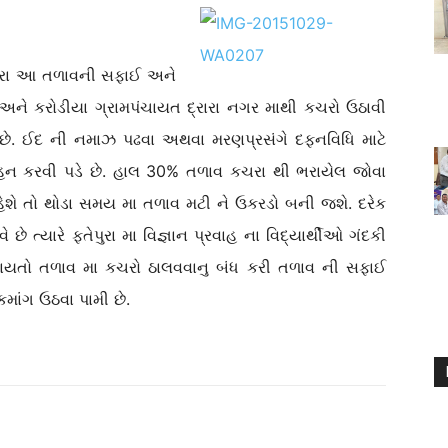
ની સફાઈ અને
અને કરોડીયા ગ્રામપંચાયત દ્રારા નગર માથી કચરો ઉઠાવી
 છે. ઈદ ની નમાઝ પઢવા અથવા મરણપ્રસંગે દફનવિધિ માટે
 સહન કરવી પડે છે. હાલ 30% તળાવ કચરા થી ભરાયેલ જોવા
રહેશે તો થોડા સમય મા તળાવ મટી ને ઉકરડો બની જશે. દરેક
 ત્યારે ફતેપુરા મા વિજ્ઞાન પ્રવાહ ના વિદ્યાર્થીઓ ગંદકી
ંચાયતો તળાવ મા કચરો ઠાલવવાનુ બંધ કરી તળાવ ની સફાઈ
માંગ ઉઠવા પામી છે.