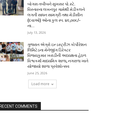
બોગસ તબીબને સુખસર પો.સ્ટે.
વિસ્તારના લખનપુર ગામેથી મેડીકલને
લગતી સાધન સામગ્રી તથા મેડીસીન
(દવાઓ) ઓના કુલ રૂા. ૪૯,૦૦૬/-
ના...
July 13, 2026
ગુજરાત એગ્રો ઇન્ડસ્ટ્રીઝ કોર્પોરેશન
લિમિટેડના મેનેજીંગ ડિરેક્ટર
વિજયકુમાર ખરાડીની અધ્યક્ષતા હેઠળ
વિશ્વકર્મા માધ્યમિક શાળા, નગરાળા ખાતે
યોજાયો શાળા પ્રવેશોત્સવ
June 25, 2026
Load more
RECENT COMMENTS