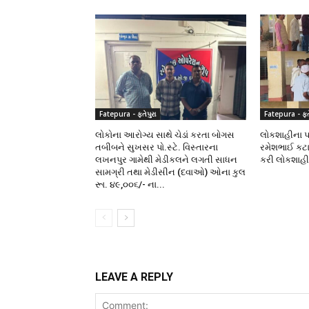
Fatepura - ફતેપુરા
Fatepura - ફતે
લોકોના આરોગ્ય સાથે ચેડાં કરતા બોગસ
લોકશાહીના પર્
તબીબને સુખસર પો.સ્ટે. વિસ્તારના
રમેશભાઈ કટા
લખનપુર ગામેથી મેડીકલને લગતી સાધન
કરી લોકશાહ
સામગ્રી તથા મેડીસીન (દવાઓ) ઓના કુલ
રૂા. ૪૯,૦૦૬/- ના...
LEAVE A REPLY