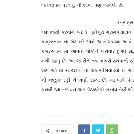
જ વિજ્ઞાન પ્રવાહ ની શાળા પણ આવેલી છે.
તંત્ર દ્રારા આ તળાવ
જાળવણી કરવાને બદલે ફતેપુરા ગ્રામપંચાયત 
કબ્રસ્તાન ના ગેટ ની સામે જ નાંખવામા આવે
કબ્રસ્તાન મા આવતા લોકોને પારાવાર દુર્ગધ
મળી રહ્યુ છે. આ જ રીતે ત્યા કચરો ઠલવાતો 
શાળાઓ મા સ્વચ્છતા ના પાઠ સીખવાડવા મા આવે છે
ની નજીક રહી ને ભણી રહ્યા છે. આ બન્ને પ
કરાવી આ તળાવને લોક ઉપયોગી બનાવે તેવી લોક
Share