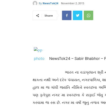
By
NewsTok24
November 2, 2015
Share
NewsTok24 – Sabir Bhabhor – 
ભારત ના વડાપ્રધાન શ્રી નરેન્દ્રભા
થાકતા નથી અને દરેક પંચાયત, નગરપાલિકા, શાળ
હાલ મા જ ગાંધી જયંતિ નીમિત્તે સ્વચ્છતા
પણ ફતેપુરા નગર મા સ્વચ્છતા કે સફાઈ જેવુ ક
કરવામા જ રસ છે. નગર મા વર્ષો જુનુ તળાવ આવ