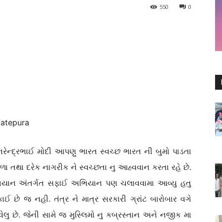
550
0
Fatepura
ઈ મોદી આપણુ ભારત સ્વચ્છ ભારત ની બુમો પાડતા
ા તથા દરેક નાગરીક ને સ્વચ્છતા નુ આહ્વવાન કરતા રહે છે.
 અભિયાન અંતર્ગત સફાઈ અભિયાન પણ ચલાવવામા આવ્યુ હતુ
ાઈ છે જ નહી. તંત્ર ને માત્ર સરકારી ગ્રાંટ બારોબાર વગે
ેલુ છે. જેની સામે જ મુસ્લિમો નુ કબ્રસ્તાન અને નજીક મા