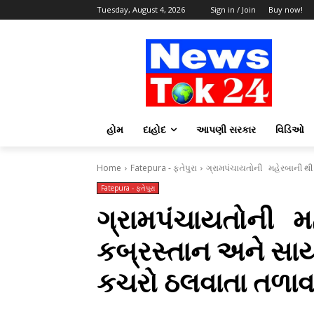
Tuesday, August 4, 2026
Sign in / Join
Buy now!
હોમ
દાહોદ
આપણી સરકાર
વિડિઓ
Home
Fatepura - ફતેપુરા
ગ્રામપંચાયતોની મહેરબાની થી 
Fatepura - ફતેપુરા
ગ્રામપંચાયતોની મહ
કબ્રસ્તાન અને સાય
કચરો ઠલવાતા તળાવ 