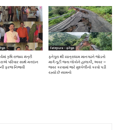
પુરા
Fatepura - ફતેપુરા
વમાં કૃષિ રાજ્ય મંત્રી
ફતેપુરા થી યાત્રાધામ માનગઢને જોડતો
રાએ પરિવાર સાથે મતદાન
માર્ગ તૂટી જતા લોકોને હાલાકી, અવર –
ીની ફરજ નિભાવી
જવર કરવામાં ભારે મુશ્કેલીનો કરવો પડી
રહ્યો છે સામનો