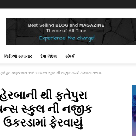
વિડીઓ સમાચાર
દેશ વિદેશ
સંપર્ક
ફતેપુરા કબ્રસ્તાન અને સાયન્સ સ્કુલ ની નજીક કચરો ઠલવાતા તળાવ...
ેરબાની થી ફતેપુરા
ન્સ સ્કુલ ની નજીક
ઉકરડામાં ફેરવાયું