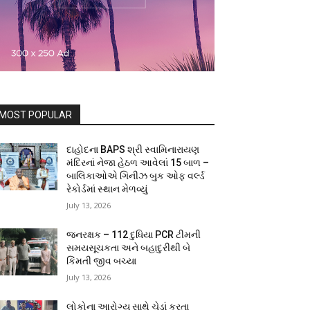
MOST POPULAR
દાહોદના BAPS શ્રી સ્વામિનારાયણ
મંદિરનાં નેજા હેઠળ આવેલાં 15 બાળ –
બાલિકાઓએ ગિનીઝ બુક ઓફ વર્લ્ડ
રેકોર્ડમાં સ્થાન મેળવ્યું
July 13, 2026
જનરક્ષક – 112 દુધિયા PCR ટીમની
સમયસૂચકતા અને બહાદુરીથી બે
કિંમતી જીવ બચ્યા
July 13, 2026
લોકોના આરોગ્ય સાથે ચેડાં કરતા