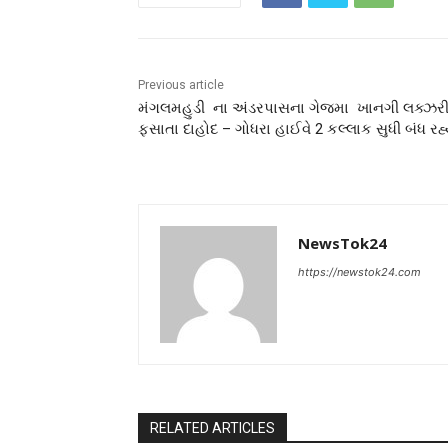
Previous article
મંગલમહુડી ના અંડરપાસના ગેજમા ખાનગી લક્ઝર
ફસાતા દાહોદ – ગોધરા હાઈવે 2 કલ્લાક સુધી બંધ રહ
NewsTok24
https://newstok24.com
RELATED ARTICLES