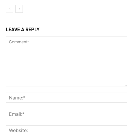
LEAVE A REPLY
Comment:
Na
Ema
Web