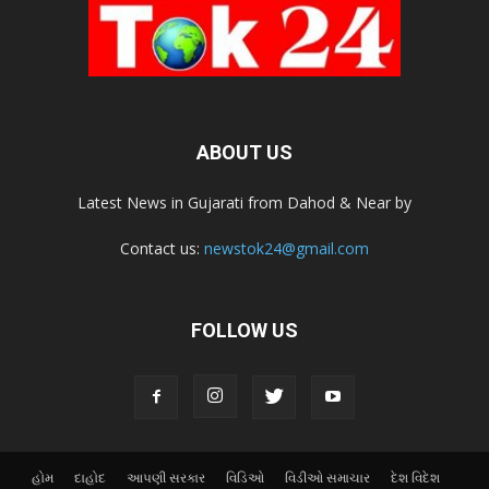
ABOUT US
Latest News in Gujarati from Dahod & Near by
Contact us:
newstok24@gmail.com
FOLLOW US
હોમ
દાહોદ
આપણી સરકાર
વિડિઓ
વિડીઓ સમાચાર
દેશ વિદેશ