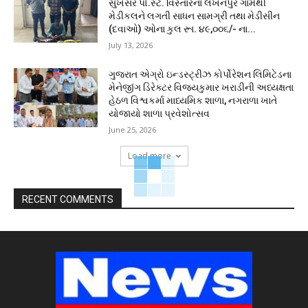
સુખસર પો.સ્ટે. વિસ્તારના લખનપુર ગામેથી
મેડીકલને લગતી સાધન સામગ્રી તથા મેડીસીન
(દવાઓ) ઓના કુલ રૂા. ૪૯,૦૦૬/- ના...
July 13, 2026
ગુજરાત એગ્રો ઇન્ડસ્ટ્રીઝ કોર્પોરેશન લિમિટેડના
મેનેજીંગ ડિરેક્ટર વિજયકુમાર ખરાડીની અધ્યક્ષતા
હેઠળ વિશ્વકર્મા માધ્યમિક શાળા, નગરાળા ખાતે
યોજાયો શાળા પ્રવેશોત્સવ
June 25, 2026
Load more
RECENT COMMENTS