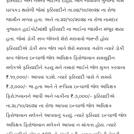
ફરિયાદી અને તેમના ભાઈની દાહોદ ખાતે નોધાવેલ ગુનાના કામે
ઘરપકડ થયેલી જેમાં ફરિયાદીને તા.૦૪/૧૦/૨૦૨૪ ના રોજ
જામીન મળ્યા હતા. અને તા.૨૨/૧૦/૨૦૨૪ ના રોજ નામદાર
ગુજરાત હાઈકોર્ટમાંથી ફરિયાદી ના ભાઈના જામીન મંજુર થયા
હતા. જેમાં ડોકી સબ જેલનો શેરો મરાવાવો જરૂરી હોય
ફરિયાદીએ ડોકી સબ જેલ ખાતે શેરો મરાવવા ગયેલ ત્યારે ડોકી
સબ જેલના ઇન્ચાર્જ જેલ અધિક્ષક ફિરોજખાન સમસુદ્દીન
મલેકએ ફરિયાદીને કહ્યુ મને તમારાં ભાઈને જેલ મુક્ત કરવાના
₹.૧૦,૦૦૦/- આપવા પડશે. ત્યારે ફરિયાદી પાસે તે સમયે
₹.૭,૦૦૦/- જ હતા અને તે રૂપિયા ઇન્ચાર્જ જેલ અધિક્ષક
ફિરોઝખાનને આપી અને બાકીના ₹.૩,૦૦૦/- ફરિયાદીએ
તા.૨૮/૧૦/૨૦૨૪ ના રોજ આપવા ઇન્ચાર્જ જેલ અધિક્ષક
ફિરોજખાન મલેકને આપવાનું કહ્યું. ત્યારે ફરિયાદ ઇન્ચાર્જ જેલ
અધિક્ષક ફિરોજખાન મલેકને આપવા ન માંગતા હોય. ત્યારે