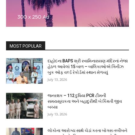
MOST POPULAR
દાહોદના BAPS શ્રી સ્વામિનારાયણ મંદિરનાં નેજા
હેઠળ આવેલાં 15 બાળ – બાલિકાઓએ ગિનીઝ
બુક ઓફ વર્લ્ડ રેકોર્ડમાં સ્થાન મેળવ્યું
July 13, 2026
જનરક્ષક – 112 દુધિયા PCR ટીમની
સમયસૂચકતા અને બહાદુરીથી બે કિંમતી જીવ
બચ્યા
July 13, 2026
લોકોના આરોગ્ય સાથે ચેડાં કરતા બોગસ તબીબને