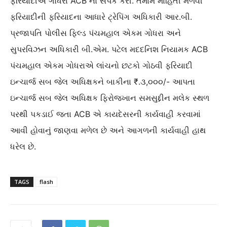
ફરિયાદીએ ગોધરા ACB નો સંપર્ક કરી. તમામ માહિતી મેળવી
ફરિયાદીની ફરિયાદના આધારે ટ્રેપિંગ અધિકારી આર.બી.
પ્રજાપતિ પોલીસ ફિલ્ડ પંચમહાલ એકમ ગોધરા અને
સુપરવિઝન અધિકારી બી.એમ. પટેલ મદદનિશ નિયામક ACB
પંચમહાલ એકમ ગોધરાએ લાંચનો છટકો ગોઠવી ફરિયાદી
ઇન્ચાર્જ સબ જેલ અધિક્ષકને બાકીના ₹.૩,૦૦૦/- આપતા
ઇન્ચાર્જ સબ જેલ અધિક્ષક ફિરોજખાન સમસુદ્દીન મલેક સ્થળ
પરથી પકડાઈ જતા ACB એ કાયદેસરની કાર્યવાહી કરવામાં
આવી હોવાનું જાણવા મળેલ છે અને આગળની કાર્યવાહી હાથ
ધરેલ છે.
TAGS
flash