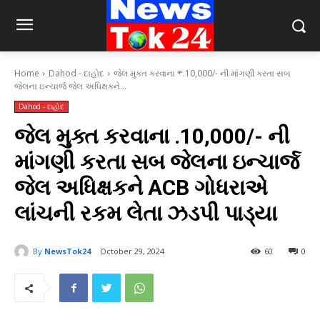
Home
Dahod - દાહોદ
જેલ મુક્ત કરવાના ₹.10,000/- ની માંગણી કરતા સબ
જેલના ઇન્ચાર્જ જેલ અધિક્ષકને...
Dahod - દાહોદ
જેલ મુક્ત કરવાના ₹.10,000/- ની
માંગણી કરતા સબ જેલના ઇન્ચાર્જ
જેલ અધિક્ષકને ACB ગોધરાએ
લાંચની રકમ લેતા ઝડપી પાડ્યા
By
NewsTok24
October 29, 2024
60
0