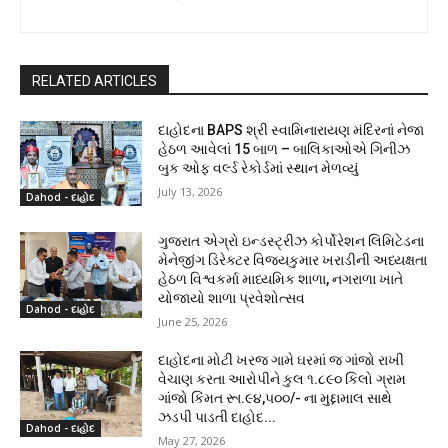
RELATED ARTICLES
દાહોદના BAPS શ્રી સ્વામિનારાયણ મંદિરનાં નેજા
હેઠળ આવેલાં 15 બાળ – બાલિકાઓએ ગિનીઝ
બુક ઓફ વર્લ્ડ રેકોર્ડમાં સ્થાન મેળવ્યું
July 13, 2026
Dahod - દાહોદ
ગુજરાત એગ્રો ઇન્ડસ્ટ્રીઝ કોર્પોરેશન લિમિટેડના
મેનેજીંગ ડિરેક્ટર વિજયકુમાર ખરાડીની અધ્યક્ષતા
હેઠળ વિશ્વકર્મા માધ્યમિક શાળા, નગરાળા ખાતે
યોજાયો શાળા પ્રવેશોત્સવ
Dahod - દાહોદ
June 25, 2026
દાહોદના મોટી ખરજ ગામે ઘરમાં જ ગાંજો રાખી
વેચાણ કરતા આરોપીને કુલ ૧.૮૯૦ કિલો ગ્રામ
ગાંજો કિંમત રૂા.૯૪,૫૦૦/- ના મુદ્દામાલ સાથે
ઝડપી પાડતી દાહોદ...
Dahod - દાહોદ
May 27, 2026