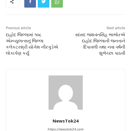
Previous article
Next article
દાહોદ જિલ્લામાં ૧૦૮
સાંસદ જશવંતસિંહ ભાભોરએ
એમ્બ્યુલન્સનું જિલ્લા
દાહોદ જિલ્લાની જનતાને
કલેકટરશ્રી યોગેશ નીરગુડેએ
દિપાવલી તથા નવા વર્ષની
લોકાર્પણ કર્યું
શુભેચ્છા પાઠવી
NewsTok24
https://newstok24.com