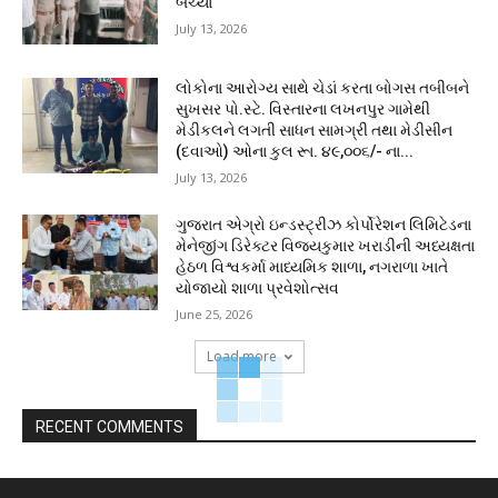
બચ્યા
July 13, 2026
લોકોના આરોગ્ય સાથે ચેડાં કરતા બોગસ તબીબને
સુખસર પો.સ્ટે. વિસ્તારના લખનપુર ગામેથી
મેડીકલને લગતી સાધન સામગ્રી તથા મેડીસીન
(દવાઓ) ઓના કુલ રૂા. ૪૯,૦૦૬/- ના...
July 13, 2026
ગુજરાત એગ્રો ઇન્ડસ્ટ્રીઝ કોર્પોરેશન લિમિટેડના
મેનેજીંગ ડિરેક્ટર વિજયકુમાર ખરાડીની અધ્યક્ષતા
હેઠળ વિશ્વકર્મા માધ્યમિક શાળા, નગરાળા ખાતે
યોજાયો શાળા પ્રવેશોત્સવ
June 25, 2026
Load more
RECENT COMMENTS