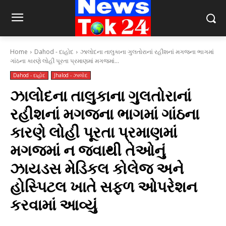
Home
Dahod - દાહોદ
ઝાલોદના તાલુકાના ગુલતોરાનાં રહીશનાં મગજના ભાગમાં
ગાંઠના કારણે લોહી પૂરતા પ્રમાણમાં મગજમાં...
Dahod - દાહોદ
Jhalod - ઝાલોદ
ઝાલોદના તાલુકાના ગુલતોરાનાં
રહીશનાં મગજના ભાગમાં ગાંઠના
કારણે લોહી પૂરતા પ્રમાણમાં
મગજમાં ન જવાથી તેઓનું
ઝાયડસ મેડિકલ કોલેજ અને
હોસ્પિટલ ખાતે સફળ ઓપરેશન
કરવામાં આવ્યું