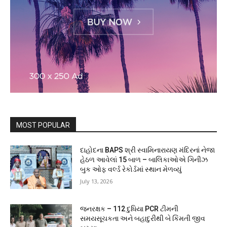
MOST POPULAR
દાહોદના BAPS શ્રી સ્વામિનારાયણ મંદિરનાં નેજા
હેઠળ આવેલાં 15 બાળ – બાલિકાઓએ ગિનીઝ
બુક ઓફ વર્લ્ડ રેકોર્ડમાં સ્થાન મેળવ્યું
July 13, 2026
જનરક્ષક – 112 દુધિયા PCR ટીમની
સમયસૂચકતા અને બહાદુરીથી બે કિંમતી જીવ