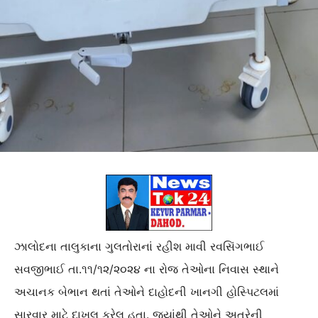
ઝાલોદના તાલુકાના ગુલતોરાનાં રહીશ માવી રવસિંગભાઈ
સવજીભાઈ તા.૧૧/૧૨/૨૦૨૪ ના રોજ તેઓના નિવાસ સ્થાને
અચાનક બેભાન થતાં તેઓને દાહોદની ખાનગી હોસ્પિટલમાં
સારવાર માટે દાખલ કરેલ હતા. જ્યાંથી તેઓને અત્રેની