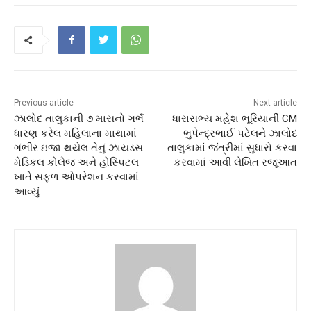
Previous article
Next article
ઝાલોદ તાલુકાની ૭ માસનો ગર્ભ
ધારાસભ્ય મહેશ ભૂરિયાની CM
ધારણ કરેલ મહિલાના માથામાં
ભુપેન્દ્રભાઈ પટેલને ઝાલોદ
ગંભીર ઇજા થયેલ તેનું ઝાયડસ
તાલુકામાં જંત્રીમાં સુધારો કરવા
મેડિકલ કોલેજ અને હોસ્પિટલ
કરવામાં આવી લેખિત રજૂઆત
ખાતે સફળ ઓપરેશન કરવામાં
આવ્યું