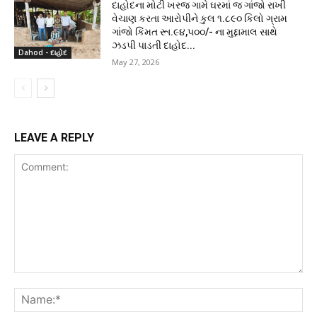
દાહોદના મોટી ખરજ ગામે ઘરમાં જ ગાંજો રાખી
વેચાણ કરતા આરોપીને કુલ ૧.૮૯૦ કિલો ગ્રામ
ગાંજો કિંમત રૂા.૯૪,૫૦૦/- ના મુદ્દામાલ સાથે
ઝડપી પાડતી દાહોદ...
Dahod - દાહોદ
May 27, 2026
LEAVE A REPLY
Comment:
Na