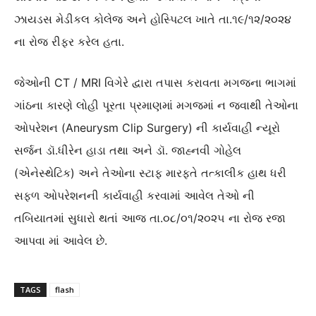
ઝાયડસ મેડીકલ કોલેજ અને હોસ્પિટલ ખાતે તા.૧૯/૧૨/૨૦૨૪
ના રોજ રીફર કરેલ હતા.
જેઓની CT / MRI વિગેરે દ્વારા તપાસ કરાવતા મગજના ભાગમાં
ગાંઠના કારણે લોહી પૂરતા પ્રમાણમાં મગજમાં ન જવાથી તેઓના
ઓપરેશન (Aneurysm Clip Surgery) ની કાર્યવાહી ન્યૂરો
સર્જન ડૉ.ધીરેન હાડા તથા અને ડૉ. જાહ્નવી ગોહેલ
(એનેસ્થેટિક) અને તેઓના સ્ટાફ મારફતે તત્કાલીક હાથ ધરી
સફળ ઓપરેશનની કાર્યવાહી કરવામાં આવેલ તેઓ ની
તબિયાતમાં સુધારો થતાં આજ તા.૦૮/૦૧/૨૦૨૫ ના રોજ રજા
આપવા માં આવેલ છે.
TAGS
flash