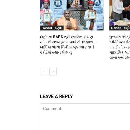
Dahod - દાહોદ
Dahod - દાહો
દાહોદના BAPS શ્રી સ્વામિનારાયણ
ગુજરાત એગ્રો
મંદિરનાં નેજા હેઠળ આવેલાં 15 બાળ –
લિમિટેડના મે
બાલિકાઓએ ગિનીઝ બુક ઓફ વર્લ્ડ
ખરાડીની અધ્યક
રેકોર્ડમાં સ્થાન મેળવ્યું
માધ્યમિક શા
શાળા પ્રવેશો
LEAVE A REPLY