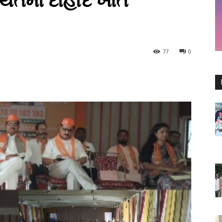
તમાં દાહોદ ખાતે
77
0