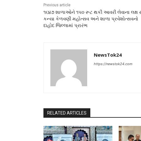
Previous article
૧૬૪૭ શાળાઓને ૧૫૦ રૂટ થકી આવરી લેવાના લક્ષ 
કન્યા કેળવણી મહોત્સવ અને શાળા પ્રવેશોત્સવનો
દાહોદ જિલ્લામાં પ્રારંભ
NewsTok24
https://newstok24.com
RELATED ARTICLES