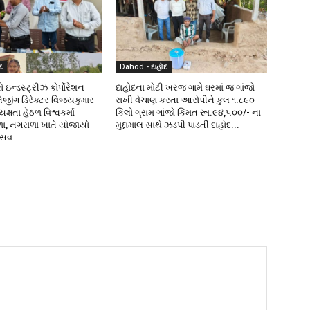
દ
Dahod - દાહોદ
 ઇન્ડસ્ટ્રીઝ કોર્પોરેશન
દાહોદના મોટી ખરજ ગામે ઘરમાં જ ગાંજો
નેજીંગ ડિરેક્ટર વિજયકુમાર
રાખી વેચાણ કરતા આરોપીને કુલ ૧.૮૯૦
્ષતા હેઠળ વિશ્વકર્મા
કિલો ગ્રામ ગાંજો કિંમત રૂા.૯૪,૫૦૦/- ના
ળા, નગરાળા ખાતે યોજાયો
મુદ્દામાલ સાથે ઝડપી પાડતી દાહોદ...
ત્સવ