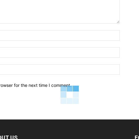
Name:*
Email:*
Website:
rowser for the next time I comment.
OUT US
F