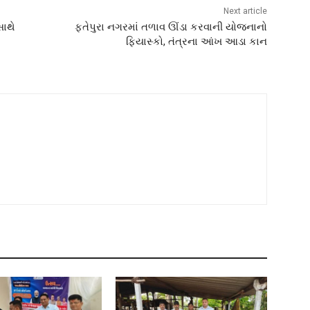
Next article
સાથે
ફતેપુરા નગરમાં તળાવ ઊંડા કરવાની યોજનાનો
ફિયાસ્કો, તંત્રના આંખ આડા કાન