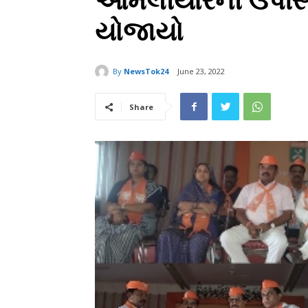
આમલીયારની ઉપસ્થિ
યોજાયો
By
NewsTok24
June 23, 2022
Share