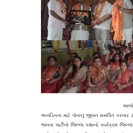
આજે 
અખંડિતતા માટે પોતાનું જીવન સમર્પિત કરનાર ડૉ
જનતા પાર્ટીનો જિલ્લા કક્ષાનો કાર્યક્રમ જિ