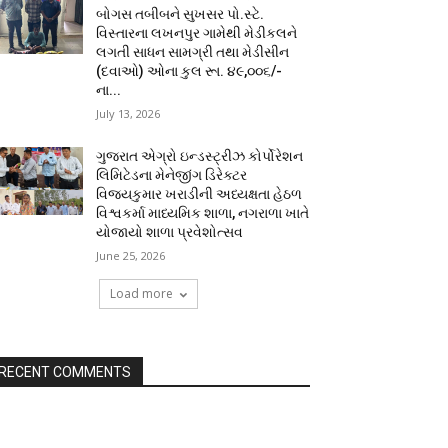
બોગસ તબીબને સુખસર પો.સ્ટે.
વિસ્તારના લખનપુર ગામેથી મેડીકલને
લગતી સાધન સામગ્રી તથા મેડીસીન
(દવાઓ) ઓના કુલ રૂા. ૪૯,૦૦૬/-
ના...
July 13, 2026
ગુજરાત એગ્રો ઇન્ડસ્ટ્રીઝ કોર્પોરેશન
લિમિટેડના મેનેજીંગ ડિરેક્ટર
વિજયકુમાર ખરાડીની અધ્યક્ષતા હેઠળ
વિશ્વકર્મા માધ્યમિક શાળા, નગરાળા ખાતે
યોજાયો શાળા પ્રવેશોત્સવ
June 25, 2026
Load more
RECENT COMMENTS