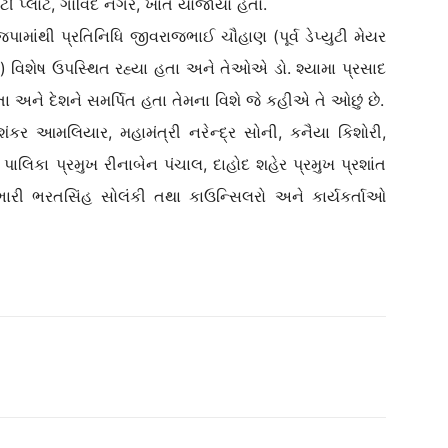
્ટી પ્લોટ, ગોવિંદ નગર, ખાતે યોજાયો હતો.
પામાંથી પ્રતિનિધિ જીવરાજભાઈ ચૌહાણ (પૂર્વ ડેપ્યુટી મેયર
્ષ) વિશેષ ઉપસ્થિત રહ્યા હતા અને તેઓએ ડો. શ્યામા પ્રસાદ
તા અને દેશને સમર્પિત હતા તેમના વિશે જે કહીએ તે ઓછું છે.
શંકર આમલિયાર, મહામંત્રી નરેન્દ્ર સોની, કનૈયા કિશોરી,
ાલિકા પ્રમુખ રીનાબેન પંચાલ, દાહોદ શહેર પ્રમુખ પ્રશાંત
ભારી ભરતસિંહ સોલંકી તથા કાઉન્સિલરો અને કાર્યકર્તાઓ