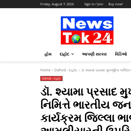
Friday, August 7, 2026
Sign in / Join
Buy now!
હોમ
દાહોદ
આપણી સરકાર
વિડિઓ
Home
Dahod - દાહોદ
ડૉ. શ્યામા પ્રસાદ મુખર્જીના બલિદાન
Dahod - દાહોદ
ડૉ. શ્યામા પ્રસાદ 
નિમિત્તે ભારતીય જનતા
કાર્યક્રમ જિલ્લા ભ