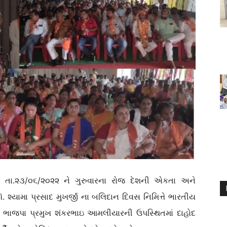
તા.૨૩/૦૬/૨૦૨૨ ને ગુરુવારના રોજ દેશની એકતા અને
. શ્યામા પ્રસાદ મુખર્જી ના બલિદાન દિવસ નિમિત્તે ભારતીય
લ્લા ભાજપા પ્રમુખ શંકરભાઇ આમલીયારની ઉપસ્થિતમાં દાહોદ