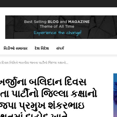
વિડીઓ સમાચાર
દેશ વિદેશ
સંપર્ક
 દિવસ નિમિત્તે ભારતીય જનતા પાર્ટીનો જિલ્લા કક્ષાનો...
મુખર્જીના બલિદાન દિવસ
 પાર્ટીનો જિલ્લા કક્ષાનો
ાજપા પ્રમુખ શંકરભાઇ