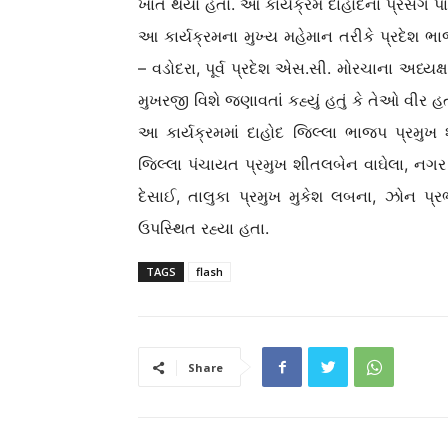
ખાતે થયો હતો. આ કાર્યક્રમ દાહોદના પ્રસંગ પાર
આ કાર્યક્રમના મુખ્ય મહેમાન તરીકે પ્રદેશ ભાજ
– વડોદરા, પૂર્વ પ્રદેશ એસ.સી. મોરચાના અધ્યક
મુખરજી વિશે જણાવતાં કહ્યું હતું કે તેઓ વીર હ
આ કાર્યક્રમમાં દાહોદ જિલ્લા ભાજપ પ્રમુખ 
જિલ્લા પંચાયત પ્રમુખ શીતલબેન વાઘેલા, નગર પ
દેસાઈ, તાલુકા પ્રમુખ મુકેશ લબના, ઝોન પ્ર
ઉપસ્થિત રહ્યા હતા.
TAGS
flash
Share