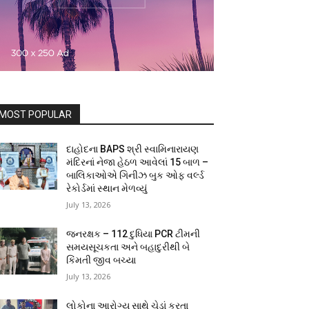
MOST POPULAR
દાહોદના BAPS શ્રી સ્વામિનારાયણ
મંદિરનાં નેજા હેઠળ આવેલાં 15 બાળ –
બાલિકાઓએ ગિનીઝ બુક ઓફ વર્લ્ડ
રેકોર્ડમાં સ્થાન મેળવ્યું
July 13, 2026
જનરક્ષક – 112 દુધિયા PCR ટીમની
સમયસૂચકતા અને બહાદુરીથી બે
કિંમતી જીવ બચ્યા
July 13, 2026
લોકોના આરોગ્ય સાથે ચેડાં કરતા