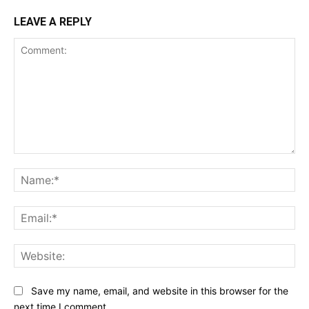
LEAVE A REPLY
Comment:
Na
Ema
Web
Save my name, email, and website in this browser for the
next time I comment.