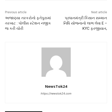
Previous article
Next article
અજાણ્યા તસ્કરોનો ફતેપુરામાં
પ્રધાનમંત્રી કિસાન સમ્માન
તરખાટ : પોલીસ સ્ટેશન નજીક
નિધિ યોજનાનો લાભ લેવા E –
જ કરી ચોરી
KYC ફરજીયાત,
NewsTok24
https://newstok24.com