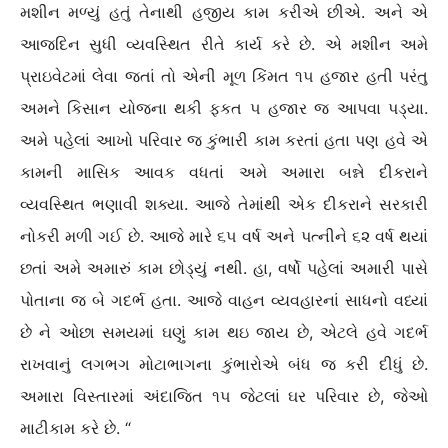
મશીન મળ્યું હતું તેનાથી હજીય કામ કરીએ છીએ. અને એ
આજદિન સુધી વ્યવસ્થિત રીતે કાર્ય કરે છે. એ મશીન અમે
પ્રાઇવેટમાં લેવા જતાં તો એની મૂળ કિંમત ૧૫ હજાર હતી પરંતુ
અમને કિસાન યોજના થકી ફકત ૫ હજાર જ આપવા પડ્યા.
અમે પહેલાં આખો પરિવાર જ કુંભારી કામ કરતાં હતા પણ હવે એ
કામની માસિક આવક વધતાં અમે અમારા બન્ને દીકરાને
વ્યવસ્થિત ભણાવી શક્યા. આજે તેમાંથી એક દીકરાને સરકારી
નોકરી મળી ગઈ છે. આજે મારે ૬૫ વર્ષ અને પત્નીને ૬૨ વર્ષ થયાં
છતાં અમે અમારું કામ છોડ્યું નથી. હા, વર્ષો પહેલાં અમારી પાસે
પોતાના જ બે ગદર્ભ હતા. આજે વાહન વ્યવહારનાં સાધનો વધ્યાં
છે ને ઓછા સમયમાં ઘણું કામ થઇ જાય છે, એટલે હવે ગદર્ભ
રાખવાનું લગભગ મોટાભાગના કુંભારોએ બંધ જ કરી દીધું છે.
અમારા વિસ્તારમાં અંદાજિત ૧૫ જેટલાં ઘર પરિવાર છે, જેઓ
માટીકામ કરે છે. “