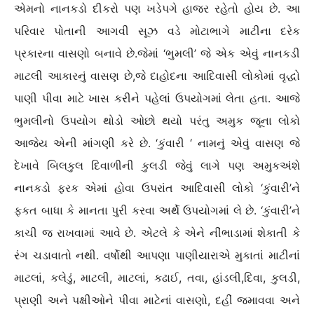
એમનો નાનકડો દીકરો પણ ખડેપગે હાજર રહેતો હોય છે. આ
પરિવાર પોતાની આગવી સૂઝ વડે મોટાભાગે માટીના દરેક
પ્રકારના વાસણો બનાવે છે.જેમાં ‘ભુમલી’ જે એક એવું નાનકડી
માટલી આકારનું વાસણ છે,જે દાહોદના આદિવાસી લોકોમાં વૃદ્ધો
પાણી પીવા માટે ખાસ કરીને પહેલાં ઉપયોગમાં લેતા હતા. આજે
ભુમલીનો ઉપયોગ થોડો ઓછો થયો પરંતુ અમુક જૂના લોકો
આજેય એની માંગણી કરે છે. ‘કુંવારી ‘ નામનું એવું વાસણ જે
દેખાવે બિલકુલ દિવાળીની કુલડી જેવું લાગે પણ અમુકઅંશે
નાનકડો ફરક એમાં હોવા ઉપરાંત આદિવાસી લોકો ‘કુંવારી’ને
ફકત બાધા કે માનતા પુરી કરવા અર્થે ઉપયોગમાં લે છે. ‘કુંવારી’ને
કાચી જ રાખવામાં આવે છે. એટલે કે એને નીંભાડામાં શેકાતી કે
રંગ ચડાવાતો નથી. વર્ષોથી આપણા પાણીયારાએ મુકાતાં માટીનાં
માટલાં, કલેડું, માટલી, માટલાં, કઢાઈ, તવા, હાંડલી,દિવા, કુલડી,
પ્રાણી અને પક્ષીઓને પીવા માટેનાં વાસણો, દહીં જમાવવા અને