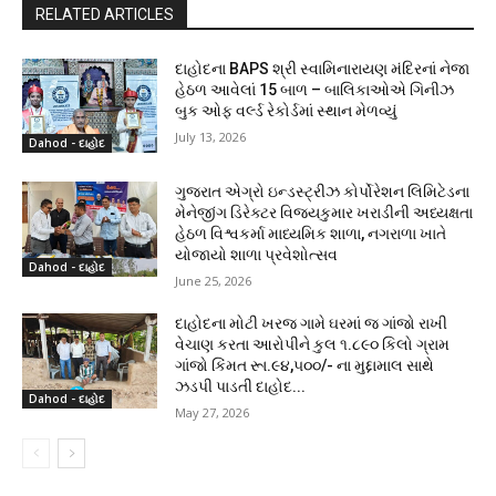
RELATED ARTICLES
દાહોદના BAPS શ્રી સ્વામિનારાયણ મંદિરનાં નેજા
હેઠળ આવેલાં 15 બાળ – બાલિકાઓએ ગિનીઝ
બુક ઓફ વર્લ્ડ રેકોર્ડમાં સ્થાન મેળવ્યું
July 13, 2026
Dahod - દાહોદ
ગુજરાત એગ્રો ઇન્ડસ્ટ્રીઝ કોર્પોરેશન લિમિટેડના
મેનેજીંગ ડિરેક્ટર વિજયકુમાર ખરાડીની અધ્યક્ષતા
હેઠળ વિશ્વકર્મા માધ્યમિક શાળા, નગરાળા ખાતે
યોજાયો શાળા પ્રવેશોત્સવ
Dahod - દાહોદ
June 25, 2026
દાહોદના મોટી ખરજ ગામે ઘરમાં જ ગાંજો રાખી
વેચાણ કરતા આરોપીને કુલ ૧.૮૯૦ કિલો ગ્રામ
ગાંજો કિંમત રૂા.૯૪,૫૦૦/- ના મુદ્દામાલ સાથે
ઝડપી પાડતી દાહોદ...
Dahod - દાહોદ
May 27, 2026