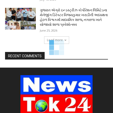
ગુજરાત એગ્રો ઇન્ડસ્ટ્રીઝ કોર્પોરેશન લિમિટેડના
મેનેજીંગ ડિરેક્ટર વિજયકુમાર ખરાડીની અધ્યક્ષતા
હેઠળ વિશ્વકર્મા માધ્યમિક શાળા, નગરાળા ખાતે
યોજાયો શાળા પ્રવેશોત્સવ
June 25, 2026
Load more
RECENT COMMENTS