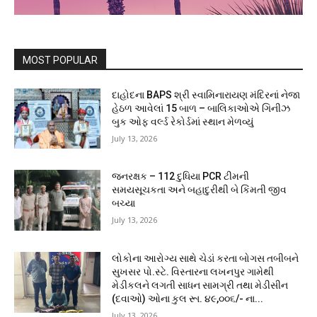
MOST POPULAR
દાહોદના BAPS શ્રી સ્વામિનારાયણ મંદિરનાં નેજા
હેઠળ આવેલાં 15 બાળ – બાલિકાઓએ ગિનીઝ
બુક ઓફ વર્લ્ડ રેકોર્ડમાં સ્થાન મેળવ્યું
July 13, 2026
જનરક્ષક – 112 દુધિયા PCR ટીમની
સમયસૂચકતા અને બહાદુરીથી બે કિંમતી જીવ
બચ્યા
July 13, 2026
લોકોના આરોગ્ય સાથે ચેડાં કરતા બોગસ તબીબને
સુખસર પો.સ્ટે. વિસ્તારના લખનપુર ગામેથી
મેડીકલને લગતી સાધન સામગ્રી તથા મેડીસીન
(દવાઓ) ઓના કુલ રૂા. ૪૯,૦૦૬/- ના...
July 13, 2026