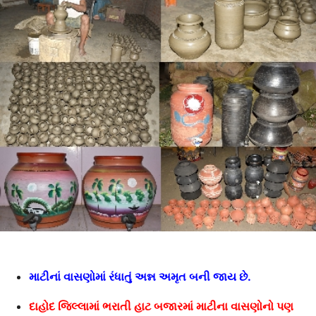
માટીનાં વાસણોમાં રંધાતું અન્ન અમૃત બની જાય છે.
દાહોદ જિલ્લામાં ભરાતી હાટ બજારમાં માટીના વાસણોનો પણ