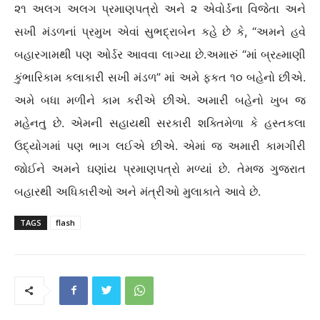
૨૧ અલગ અલગ પ્રમાણપત્રો અને ૨ એવોર્ડના વિજેતા અને
સખી મંડળનાં પ્રમુખ એવાં સુભદ્રાબેન કહે છે કે, “અમને હવે
બહારગામથી પણ ઓર્ડર આવવા લાગ્યા છે.અમારું “માં બ્રહ્માણી
કુંભારિકામ કલાકારી સખી મંડળ” માં અમે ફકત ૧૦ બહેનો છીએ.
અમે બધા મળીને કામ કરીએ છીએ. અમારી બહેનો ખુબ જ
મહેનતુ છે. એમની સહાયથી સરકારી શક્તિમેળા કે હસ્તકલા
ઉદ્યોગમાં પણ ભાગ લઈએ છીએ. એમાં જ અમારી કામગીરી
જોઈને અમને ઘણાંય પ્રમાણપત્રો મળ્યાં છે. તેમજ ગુજરાત
બહારથી અધિકારીઓ અને મંત્રીઓ મુલાકાતે આવે છે.
TAGS
flash