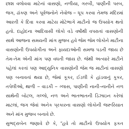
છાશ વલોવવા માટેનાં વાસણો, નળીયા, ગરબી, પાણીની પરબ,
જગ, ઢાંકણ અને પૂર્વજનોને નેવોજ – ધૂપ કરવા તેમજ મંદિરમાં
આરતી કે દિવા કરવા માટેય મોટેભાગે માટીનો જ ઉપયોગ થતો
હતો. દાહોદના આદિવાસી લોકો વડે વર્ષોથી વપરાતાં વાસણોની
સાથે આજના સમયની માંગ મુજબ હવે જેમ જેમ લોકોને માટીના
વાસણોની ઉપયોગીતા અને ફાયદાઓની સમજ પડતી જાય છે
તેમ-તેમ એની માંગ પણ વધતી જાય છે. જેથી અત્યારે માટીને
પહેલાં કરતાં પણ આદ્યુનિક વાસણોની જેમ જ માટીનાં વાસણો
પણ બનાવતાં થયા છે, જેમાં કૂકર, ઈડલી કે હાંડવાનું કૂકર,
તપેલીઓ, થાળી – વાડકી – ગ્લાસ, પાણીની નાની-નાનીને નળ
સાથેની બોટલ, ગલ્લો, નળ અને ભાતભાતની ડિઝાઇન કરેલાં
માટલાં, જગ જેવાં અનેક પ્રકારના વાસણો લોકોની જરૂરિયાત
અને માંગ મુજબ બનાવે છે.
સુભદ્રાબેન જણાવે છે કે, “હવે તો માટીનો ઉપયોગ ફકત