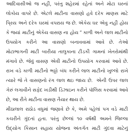
આદિવાસીઓ જ નહીં, પરંતુ શહેરમાં રહેતાં અને મોટા ઘરનાં
લોકોય વાપરે છે. એટલે માટીના વાસણો હવે દરેક માણસ માટે
પ્રિય અને દરેક ઘરમાં વપરાય જ છે. એકેય ઘર એવુ નહીં હોય
કે જ્યાં માટીનું એકેય વાસણ ના હોય ” કાળી અને લાલ માટીનો
ઉપયોગ કરીને આ વાસણો બનાવવામાં આવે છે. તેઓ
મોટાભાગની માટી બારીયા તાલુકાના ટીડકી ગામનાં ખેતરોમાંથી
મંગાવે છે. જેવું વાસણ એવી માટીનો ઉપયોગ કરવામાં આવે છે.
રાખ વડે કાળી માટીનો ભઠ્ઠો બંધ કરીને લાલ માટીનો ખુલ્લો રાખે
ત્યારે જે તે વાસણનો રંગ લાલ થઇ જાય છે. એની ઉપર લાલ
ગેરું લગાવીને સફેદ ખડીથી ડિઝાઇન કરીને પૉલિસ કરવામાં આવે
છે, આ રીતે માટીના વાસણ તૈયાર થાય છે.
મીઠાલાલ રાઠોડ વધુમાં જણાવે છે કે, અમે પહેલાં પગ વડે માટી
કચરીને ગુંદતાં હતા. પરંતુ છેલ્લાં ૧૦ વર્ષથી અમને જિલ્લા
ઉદ્યોગ કિસાન સહાય યોજના અંતર્ગત માટી ગુંદવા માટેનું