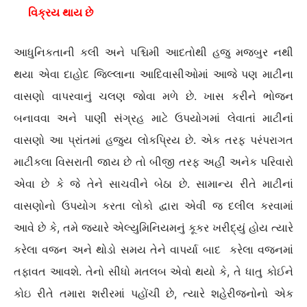
વિક્રય થાય છે
આધુનિકતાની કલી અને પશ્ચિમી આદતોથી હજુ મજબુર નથી
થયા એવા દાહોદ જિલ્લાના આદિવાસીઓમાં આજે પણ માટીના
વાસણો વાપરવાનું ચલણ જોવા મળે છે. ખાસ કરીને ભોજન
બનાવવા અને પાણી સંગ્રહ માટે ઉપયોગમાં લેવાતાં માટીનાં
વાસણો આ પ્રાંતમાં હજુય લોકપ્રિય છે. એક તરફ પરંપરાગત
માટીકલા વિસરાતી જાય છે તો બીજી તરફ અહીં અનેક પરિવારો
એવા છે કે જે તેને સાચવીને બેઠા છે. સામાન્ય રીતે માટીનાં
વાસણોનો ઉપયોગ કરતા લોકો દ્વારા એવી જ દલીલ કરવામાં
આવે છે કે, તમે જયારે એલ્યુમિનિયમનું કૂકર ખરીદ્યું હોય ત્યારે
કરેલા વજન અને થોડો સમય તેને વાપર્યા બાદ કરેલા વજનમાં
તફાવત આવશે. તેનો સીધો મતલબ એવો થયો કે, તે ધાતુ કોઈને
કોઇ રીતે તમારા શરીરમાં પહોંચી છે, ત્યારે શહેરીજનોનો એક