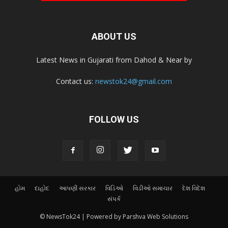
ABOUT US
Latest News in Gujarati from Dahod & Near by
Contact us:
newstok24@gmail.com
FOLLOW US
હોમ
દાહોદ
આપણી સરકાર
વિડિઓ
વિડીઓ સમાચાર
દેશ વિદેશ
સંપર્ક
© NewsTok24 | Powered by Parshva Web Solutions