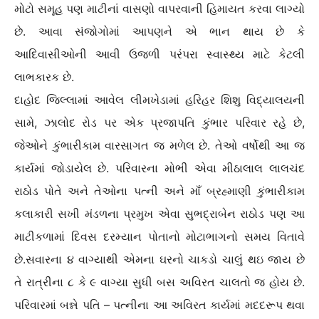
મોટો સમૂહ પણ માટીનાં વાસણો વાપરવાની હિમાયત કરવા લાગ્યો
છે. આવા સંજોગોમાં આપણને એ ભાન થાય છે કે
આદિવાસીઓની આવી ઉજળી પરંપરા સ્વાસ્થ્ય માટે કેટલી
લાભકારક છે.
દાહોદ જિલ્લામાં આવેલ લીમખેડામાં હરિહર શિશુ વિદ્યાલયની
સામે, ઝાલોદ રોડ પર એક પ્રજાપતિ કુંભાર પરિવાર રહે છે,
જેઓને કુંભારીકામ વારસાગત જ મળેલ છે. તેઓ વર્ષોથી આ જ
કાર્યમાં જોડાયેલ છે. પરિવારના મોભી એવા મીઠાલાલ લાલચંદ
રાઠોડ પોતે અને તેઓના પત્ની અને માઁ બ્રહ્માણી કુંભારીકામ
કલાકારી સખી મંડળના પ્રમુખ એવા સુભદ્રાબેન રાઠોડ પણ આ
માટીકળામાં દિવસ દરમ્યાન પોતાનો મોટાભાગનો સમય વિતાવે
છે.સવારના ૪ વાગ્યાથી એમના ઘરનો ચાકડો ચાલું થઇ જાય છે
તે રાત્રીના ૮ કે ૯ વાગ્યા સુધી બસ અવિરત ચાલતો જ હોય છે.
પરિવારમાં બન્ને પતિ – પત્નીના આ અવિરત કાર્યમાં મદદરૂપ થવા