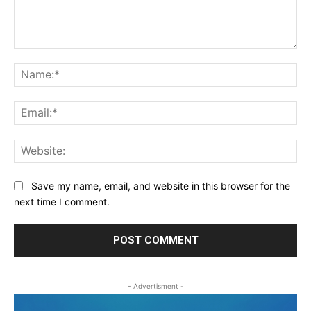
Comment:
Na
Ema
Web
Save my name, email, and website in this browser for the
next time I comment.
- Advertisment -