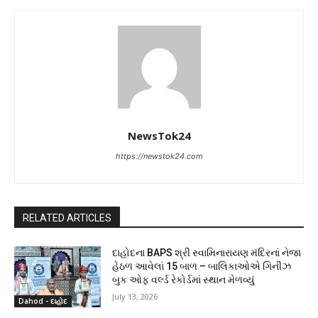
NewsTok24
https://newstok24.com
RELATED ARTICLES
દાહોદના BAPS શ્રી સ્વામિનારાયણ મંદિરનાં નેજા
હેઠળ આવેલાં 15 બાળ – બાલિકાઓએ ગિનીઝ
બુક ઓફ વર્લ્ડ રેકોર્ડમાં સ્થાન મેળવ્યું
July 13, 2026
Dahod - દાહોદ