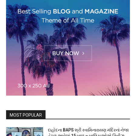
MOST POPULAR
દાહોદના BAPS શ્રી સ્વામિનારાયણ મંદિરનાં નેજા
હેઠળ આવેલાં 15 બાળ – બાલિકાઓએ ગિનીઝ