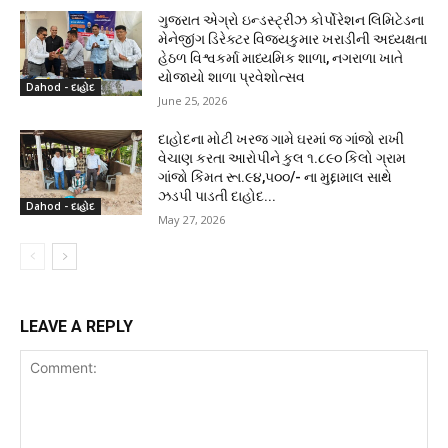
ગુજરાત એગ્રો ઇન્ડસ્ટ્રીઝ કોર્પોરેશન લિમિટેડના
મેનેજીંગ ડિરેક્ટર વિજયકુમાર ખરાડીની અધ્યક્ષતા
હેઠળ વિશ્વકર્મા માધ્યમિક શાળા, નગરાળા ખાતે
યોજાયો શાળા પ્રવેશોત્સવ
Dahod - દાહોદ
June 25, 2026
દાહોદના મોટી ખરજ ગામે ઘરમાં જ ગાંજો રાખી
વેચાણ કરતા આરોપીને કુલ ૧.૮૯૦ કિલો ગ્રામ
ગાંજો કિંમત રૂા.૯૪,૫૦૦/- ના મુદ્દામાલ સાથે
ઝડપી પાડતી દાહોદ...
Dahod - દાહોદ
May 27, 2026
LEAVE A REPLY