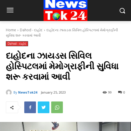
Home
Dahod - દાહોદ
દાહોદના ઝાયડસ સિવિલ હોસ્પિટલમાં મેમોગ્રાફીની
સુવિધા શરૂ કરવામાં આવી
Dahod - દાહોદ
દાહોદના ઝાયડસ સિવિલ
હોસ્પિટલમાં મેમોગ્રાફીની સુવિધા
શરૂ કરવામાં આવી
By
NewsTok24
January 25, 2023
99
0