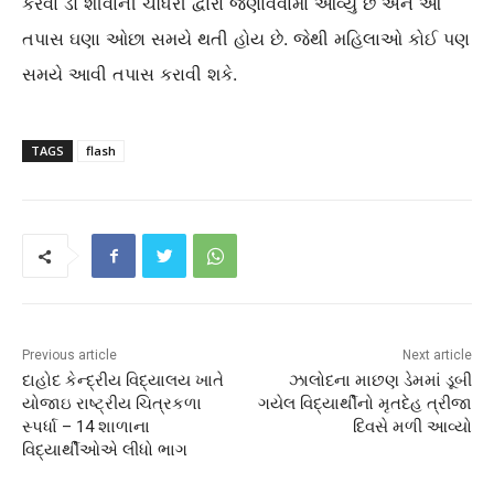
કરવા ડો શીવાની ચૌધરી દ્વારા જણાવવામાં આવ્યું છે અને આ
તપાસ ઘણા ઓછા સમયે થતી હોય છે. જેથી મહિલાઓ કોઈ પણ
સમયે આવી તપાસ કરાવી શકે.
TAGS
flash
Previous article
Next article
દાહોદ કેન્દ્રીય વિદ્યાલય ખાતે
ઝાલોદના માછણ ડેમમાં ડૂબી
યોજાઇ રાષ્ટ્રીય ચિત્રકળા
ગયેલ વિદ્યાર્થીનો મૃતદેહ ત્રીજા
સ્પર્ધા – 14 શાળાના
દિવસે મળી આવ્યો
વિદ્યાર્થીઓએ લીધો ભાગ