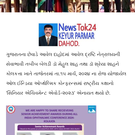
ગુજરાતના છેવાડે આવેલ દાહોદમાં આવેલ દ્રષ્ટિ નેત્રાલયની
સેવાભાવી તબીબ બેલડી ડૉ મેહુલ શાહ તથા ડૉ શ્રેયા શાહને
કોલકત્તા ખાતે તાજેતરમાં તા.૧૫ માર્ચ, ૨૦૨૪ ના રોજ યોજાયેલ
ઓલ ઈન્ડિયા ઓપ્થેલ્મિક કોન્ફરન્સમાં રાષ્ટ્રીય કક્ષાનો
‘સિનિયર એચિવમેન્ટ એવોર્ડ-૨૦૨૩’ એનાયત થયો છે.