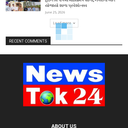
હેઠળ વિશ્વકર્મા માધ્યમિક શાળા, નગરાળા ખાતે
યોજાયો શાળા પ્રવેશોત્સવ
June 25, 2026
Load more
RECENT COMMENTS
ABOUT US