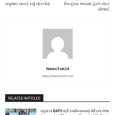
બચુભાઇ ખાબડે કર્યુ લોકાર્પણ
નિરગુડેના અધ્યક્ષ હેઠળ બેઠક
યોજાઈ
NewsTok24
https://newstok24.com
RELATED ARTICLES
દાહોદના BAPS શ્રી સ્વામિનારાયણ મંદિરનાં નેજા