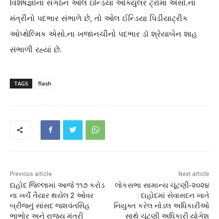
વિશેષજ્ઞોના સંગઠન ઓલ ઇન્ડિયા ઓક્યુલર ટ્રોમા એસો.ના
મંત્રીનો પદભાર સંભાળે છે, તો ઓલ ઈન્ડિયા પિડીયાટ્રીક
ઓપ્થેલ્મિક એસો.ના ખજાનચીનો પદભાર ડૉ શ્રેયાબેન શાહ
સંભાળી રહ્યાં છે.
TAGS
flash
Previous article
Next article
દાહોદ જિલ્લામાં આજે ૧૧૭ કરોડ
લોકસભા સામાન્ય ચૂંટણી-૨૦૨૪
ના ખર્ચે તૈયાર થયેલ 2 ઓવર
: દાહોદમાં સેવાસદન ખાતે
બ્રીજનું સાંસદ જશવંતસિંહ
નિયુક્ત કરેલ નોડલ અધિકારીઓ
ભાભોર અને રાજ્ય મંત્રી
સાથે ચૂંટણી અધિકારી યોગેશ