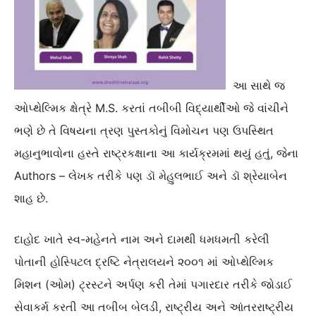
આ સાથે જ
ઓપ્થેલ્મિક ક્ષેત્રે M.S. કરતાં તબીબી વિદ્યાર્થીઓ જે વાંચીને
ભણે છે તે વિષયના ત્રણ પુસ્તકોનું વિમોચન પણ ઉપસ્થિત
મહાનુભાવોના હસ્તે રાષ્ટ્રકક્ષાના આ કાર્યક્રમમાં થયું હતું, જેના
Authors – લેખક તરીકે પણ ડૉ મેહુલભાઈ અને ડૉ શ્રેયાબેન
શાહ છે.
દાહોદ ખાતે સ્વ-મહેનતે નામ અને દામથી ધમધમતી કરેલી
પોતાની હોસ્પિટલ દ્રષ્ટિ નેત્રાલયને ૨૦૦૧ માં ઓપ્થેલ્મિક
મિશન (ઓમ) ટ્રસ્ટને અર્પણ કરી તેમાં પગારદાર તરીકે જોડાઈ
સેવાકર્મ કરતી આ તબીબ બેલડી, રાષ્ટ્રીય અને આંતરરાષ્ટ્રીય