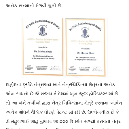
અનેક સન્માનો મેળવી ચુકી છે.
દાહોદના દ્રષ્ટિ નેત્રાલય ખાતે નેત્રચિકિત્સા ક્ષેત્રના અનેક
એવા સાધનો છે જે રાજ્ય કે દેશમાં ખૂબ જુજ હોસ્પિટલ્સમાં છે.
તો આ બંને તબીબો દ્વારા નેત્ર ચિકિત્સાના ક્ષેત્રે કરવામાં આવેલ
અનેક શોધને વૈશ્વિક ધોરણે પેટન્ટ સાંપડી છે. ઉલ્લેખનીય છે કે
ડૉ મેહુલભાઈ શાહ હાલમાં ૨૬,૦૦૦ ઉપરાંત સભ્યો ધરાવતા નેત્ર