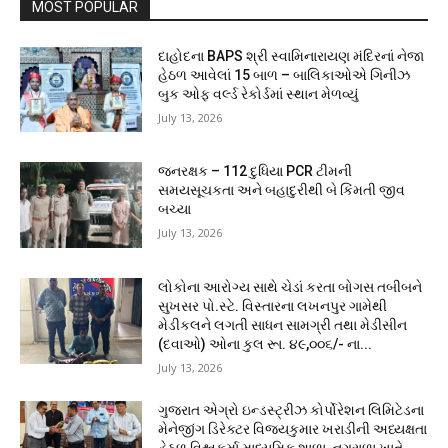
MOST POPULAR
દાહોદના BAPS શ્રી સ્વામિનારાયણ મંદિરનાં નેજા
હેઠળ આવેલાં 15 બાળ – બાલિકાઓએ ગિનીઝ
બુક ઓફ વર્લ્ડ રેકોર્ડમાં સ્થાન મેળવ્યું
July 13, 2026
જનરક્ષક – 112 દુધિયા PCR ટીમની
સમયસૂચકતા અને બહાદુરીથી બે કિંમતી જીવ
બચ્યા
July 13, 2026
લોકોના આરોગ્ય સાથે ચેડાં કરતા બોગસ તબીબને
સુખસર પો.સ્ટે. વિસ્તારના લખનપુર ગામેથી
મેડીકલને લગતી સાધન સામગ્રી તથા મેડીસીન
(દવાઓ) ઓના કુલ રૂા. ૪૯,૦૦૬/- ના...
July 13, 2026
ગુજરાત એગ્રો ઇન્ડસ્ટ્રીઝ કોર્પોરેશન લિમિટેડના
મેનેજીંગ ડિરેક્ટર વિજયકુમાર ખરાડીની અધ્યક્ષતા