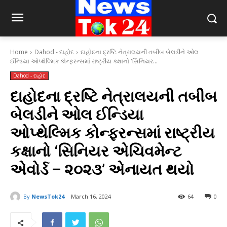
Home
Dahod - દાહોદ
દાહોદના દ્રષ્ટિ નેત્રાલયની તબીબ બેલડીને ઓલ
ઈન્ડિયા ઓપ્થેલ્મિક કોન્ફરન્સમાં રાષ્ટ્રીય કક્ષાનો 'સિનિયર...
Dahod - દાહોદ
દાહોદના દ્રષ્ટિ નેત્રાલયની તબીબ
બેલડીને ઓલ ઈન્ડિયા
ઓપ્થેલ્મિક કોન્ફરન્સમાં રાષ્ટ્રીય
કક્ષાનો ‘સિનિયર એચિવમેન્ટ
એવોર્ડ – ૨૦૨૩’ એનાયત થયો
By
NewsTok24
March 16, 2024
64
0