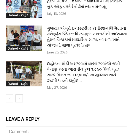
હેઠળ આવેલાં 15 બાળ – બાલિકાઓએ ગિનીઝ
બુક ઓફ વર્લ્ડ રેકોર્ડમાં સ્થાન મેળવ્યું
July 13, 2026
Dahod - દાહોદ
ગુજરાત એગ્રો ઇન્ડસ્ટ્રીઝ કોર્પોરેશન લિમિટેડના
મેનેજીંગ ડિરેક્ટર વિજયકુમાર ખરાડીની અધ્યક્ષતા
હેઠળ વિશ્વકર્મા માધ્યમિક શાળા, નગરાળા ખાતે
યોજાયો શાળા પ્રવેશોત્સવ
Dahod - દાહોદ
June 25, 2026
દાહોદના મોટી ખરજ ગામે ઘરમાં જ ગાંજો રાખી
વેચાણ કરતા આરોપીને કુલ ૧.૮૯૦ કિલો ગ્રામ
ગાંજો કિંમત રૂા.૯૪,૫૦૦/- ના મુદ્દામાલ સાથે
ઝડપી પાડતી દાહોદ...
Dahod - દાહોદ
May 27, 2026
LEAVE A REPLY