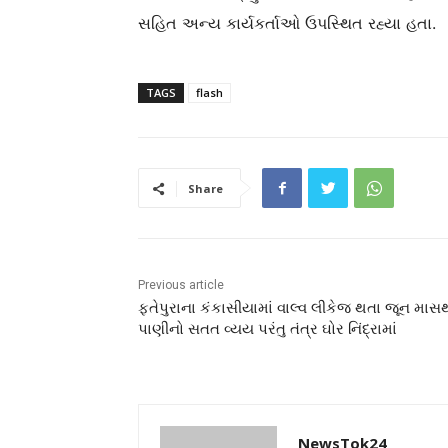
સહિત અન્ય કાર્યકર્તાઓ ઉપસ્થિત રહ્યા હતા.
TAGS
flash
Share
Previous article
ફતેપુરાના કંકાસીયામાં વાલ્વ લીકેજ થતા જૂન માસ
પાણીનો સતત વ્યય પરંતુ તંત્ર ઘોર નિંદ્રામાં
NewsTok24