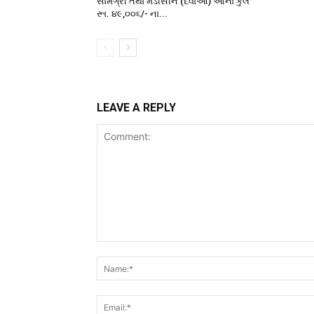
સામગ્રી તથા મેડીસીન (દવાઓ) ઓના કુલ
રૂા. ૪૯,૦૦૬/- ના...
LEAVE A REPLY
Comment: