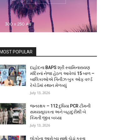
MOST POPULAR
દાહોદના BAPS શ્રી સ્વામિનારાયણ
મંદિરનાં નેજા હેઠળ આવેલાં 15 બાળ –
બાલિકાઓએ ગિનીઝ બુક ઓફ વર્લ્ડ
રેકોર્ડમાં સ્થાન મેળવ્યું
July 13, 2026
જનરક્ષક – 112 દુધિયા PCR ટીમની
સમયસૂચકતા અને બહાદુરીથી બે
કિંમતી જીવ બચ્યા
July 13, 2026
લોકોના આરોગ્ય સાથે ચેડાં કરતા