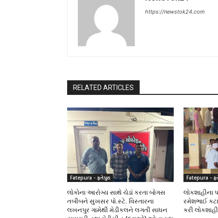
https://newstok24.com
RELATED ARTICLES
Fatepura - ફતેપુરા
Fatepura - ફતે
લોકોના આરોગ્ય સાથે ચેડાં કરતા બોગસ
લોકશાહીના પર્
તબીબને સુખસર પો.સ્ટે. વિસ્તારના
રમેશભાઈ કટા
લખનપુર ગામેથી મેડીકલને લગતી સાધન
કરી લોકશાહ