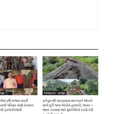
પુરા
Fatepura - ફતેપુરા
વમાં કૃષિ રાજ્ય મંત્રી
ફતેપુરા થી યાત્રાધામ માનગઢને જોડતો
રાએ પરિવાર સાથે મતદાન
માર્ગ તૂટી જતા લોકોને હાલાકી, અવર –
ીની ફરજ નિભાવી
જવર કરવામાં ભારે મુશ્કેલીનો કરવો પડી