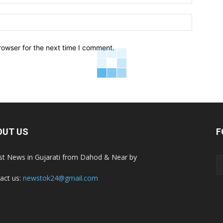
Website:
rowser for the next time I comment.
OUT US
F
st News in Gujarati from Dahod & Near by
act us:
newstok24@gmail.com