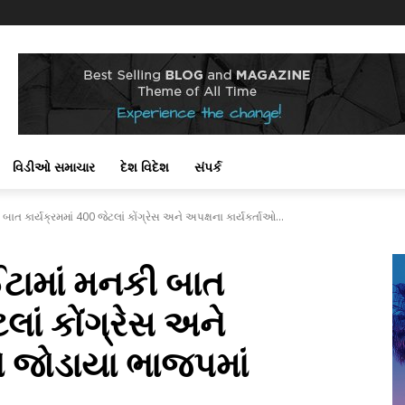
વિડીઓ સમાચાર
દેશ વિદેશ
સંપર્ક
 બાત કાર્યક્રમમાં 400 જેટલાં કોંગ્રેસ અને અપક્ષના કાર્યકર્તાઓ...
ઈંટામાં મનકી બાત
ટલાં કોંગ્રેસ અને
ઓ જોડાયા ભાજપમાં