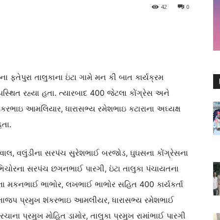
42
0
ના ફતેપુરા તાલુકાના ઇંટા ગામે મન કી બાત કાર્યક્રમ
પસ્થિત રહ્યા હતા. ત્યારબાદ 400 જેટલા કોંગ્રેસ અને
શંકરભાઇ આમલિયાર, ધારાસભ્ય રમેશભાઇ કટારાના અઘ્યક્ષ
હતા.
વાલ, વલુંડીના સરપંચ સુરેશભાઈ બરજોડ, ઘુઘસના કોંગ્રેસના
ભિચોરના સરપંચ છગનભાઈ પારગી, ઇંટા તાલુકા પંચાયતના
ના મકનભાઈ ભાભોર, લખભાઈ ભાભોર સહિત 400 કાર્યકર્તા
ા ભાજપ પ્રમુખ શંકરભાઇ આમલીયર, ધારાસભ્ય રમેશભાઈ
ોરચાના પ્રમુખ મોહિત ડામોર, તાલુકા પ્રમુખ રામાંભાઈ પારગી