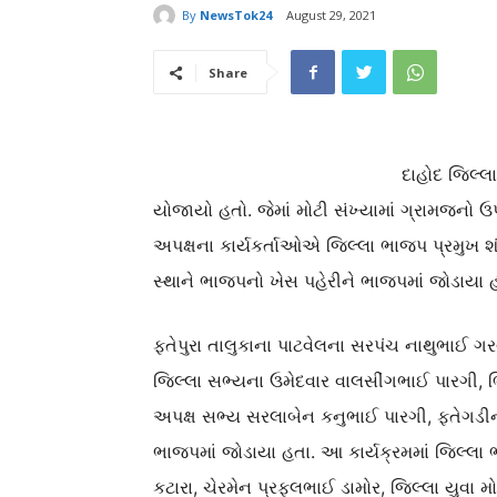
By
NewsTok24
August 29, 2021
Share
દાહોદ જિલ્લા
યોજાયો હતો. જેમાં મોટી સંખ્યામાં ગ્રામજનો ઉ
અપક્ષના કાર્યકર્તાઓએ જિલ્લા ભાજપ પ્રમુખ 
સ્થાને ભાજપનો ખેસ પહેરીને ભાજપમાં જોડાયા 
ફતેપુરા તાલુકાના પાટવેલના સરપંચ નાથુભાઈ ગર
જિલ્લા સભ્યના ઉમેદવાર વાલસીંગભાઈ પારગી, 
અપક્ષ સભ્ય સરલાબેન કનુભાઈ પારગી, ફતેગડી
ભાજપમાં જોડાયા હતા. આ કાર્યક્રમમાં જિલ્લ
કટારા, ચેરમેન પ્રફુલભાઈ ડામોર, જિલ્લા યુવા મ