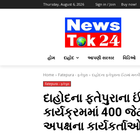
Thursday, August 6, 2026
Sign in / Join
Buy now!
હોમ
દાહોદ
આપણી સરકાર
વિડિઓ
Home
Fatepura - ફતેપુરા
દાહોદના ફતેપુરાના ઈંટામાં મનકી
Fatepura - ફતેપુરા
દાહોદના ફતેપુરાના 
કાર્યક્રમમાં 400 જે
અપક્ષના કાર્યકર્તા