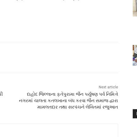
Next article
થી
દાહોદ જિલ્લાના ફતેપુરામા જૈન પર્યુષણ પર્વ નિમિત્તે
નગરમાં ચાલતા કતલખાના બંધ કરવા જૈન સમાજ દ્વારા
મામલતદાર તથા સરપંચને લેખિતમાં રજુઆત