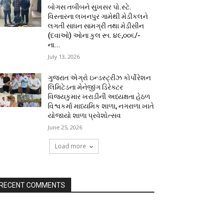
બોગસ તબીબને સુખસર પો.સ્ટે.
વિસ્તારના લખનપુર ગામેથી મેડીકલને
લગતી સાધન સામગ્રી તથા મેડીસીન
(દવાઓ) ઓના કુલ રૂા. ૪૯,૦૦૬/-
ના...
July 13, 2026
ગુજરાત એગ્રો ઇન્ડસ્ટ્રીઝ કોર્પોરેશન
લિમિટેડના મેનેજીંગ ડિરેક્ટર
વિજયકુમાર ખરાડીની અધ્યક્ષતા હેઠળ
વિશ્વકર્મા માધ્યમિક શાળા, નગરાળા ખાતે
યોજાયો શાળા પ્રવેશોત્સવ
June 25, 2026
Load more
RECENT COMMENTS