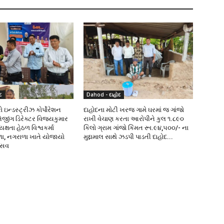
દ
Dahod - દાહોદ
 ઇન્ડસ્ટ્રીઝ કોર્પોરેશન
દાહોદના મોટી ખરજ ગામે ઘરમાં જ ગાંજો
નેજીંગ ડિરેક્ટર વિજયકુમાર
રાખી વેચાણ કરતા આરોપીને કુલ ૧.૮૯૦
્ષતા હેઠળ વિશ્વકર્મા
કિલો ગ્રામ ગાંજો કિંમત રૂા.૯૪,૫૦૦/- ના
ળા, નગરાળા ખાતે યોજાયો
મુદ્દામાલ સાથે ઝડપી પાડતી દાહોદ...
ત્સવ