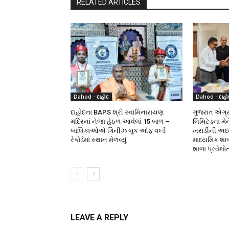
RELATED ARTICLES
Dahod - દાહોદ
Dahod - દાહો
દાહોદના BAPS શ્રી સ્વામિનારાયણ
ગુજરાત એગ્રો
મંદિરનાં નેજા હેઠળ આવેલાં 15 બાળ –
લિમિટેડના મે
બાલિકાઓએ ગિનીઝ બુક ઓફ વર્લ્ડ
ખરાડીની અધ્યક
રેકોર્ડમાં સ્થાન મેળવ્યું
માધ્યમિક શા
શાળા પ્રવેશો
LEAVE A REPLY