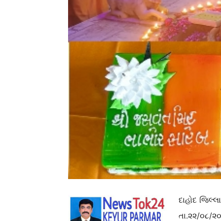
દાહોદ જિલ્
તા.૨૨/૦૮/૨૦