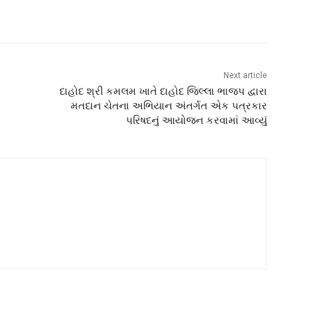
Next article
દાહોદ શ્રી કમલમ ખાતે દાહોદ જિલ્લા ભાજપ દ્વારા
મતદાન ચેતના અભિયાન અંતર્ગત એક પત્રકાર
પરિષદનું આયોજન કરવામાં આવ્યું