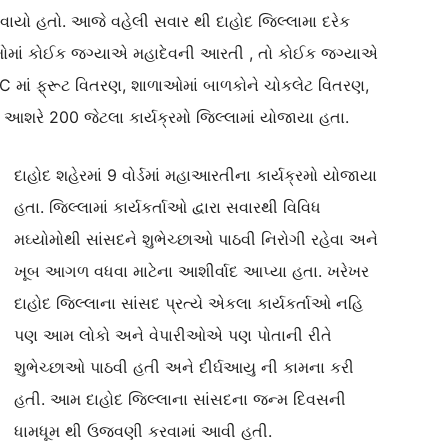
ાયો હતો. આજે વહેલી સવાર થી દાહોદ જિલ્લામા દરેક
ામોમાં કોઈક જગ્યાએ મહાદેવની આરતી , તો કોઈક જગ્યાએ
માં ફ્રૂટ વિતરણ, શાળાઓમાં બાળકોને ચોકલેટ વિતરણ,
ા આશરે 200 જેટલા કાર્યક્રમો જિલ્લામાં યોજાયા હતા.
દાહોદ શહેરમાં 9 વોર્ડમાં મહાઆરતીના કાર્યક્રમો યોજાયા
હતા. જિલ્લામાં કાર્યકર્તાઓ દ્વારા સવારથી વિવિધ
મઘ્યોમોથી સાંસદને શુભેચ્છાઓ પાઠવી નિરોગી રહેવા અને
ખૂબ આગળ વધવા માટેના આશીર્વાદ આપ્યા હતા. ખરેખર
દાહોદ જિલ્લાના સાંસદ પ્રત્યે એકલા કાર્યકર્તાઓ નહિ
પણ આમ લોકો અને વેપારીઓએ પણ પોતાની રીતે
શુભેચ્છાઓ પાઠવી હતી અને દીર્ઘઆયુ ની કામના કરી
હતી. આમ દાહોદ જિલ્લાના સાંસદના જન્મ દિવસની
ધામધૂમ થી ઉજવણી કરવામાં આવી હતી.