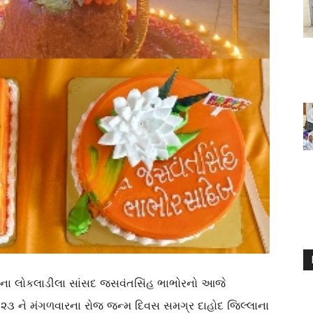
લાના લોકલાડીલા સાંસદ જસવંતસિંહ ભાભોરનો આજે
૨૩ ને મંગળવારના રોજ જન્મ દિવસ સમગ્ર દાહોદ જિલ્લાના