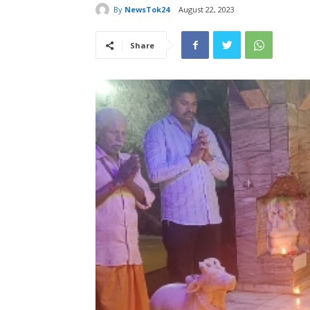
By
NewsTok24
August 22, 2023
Share