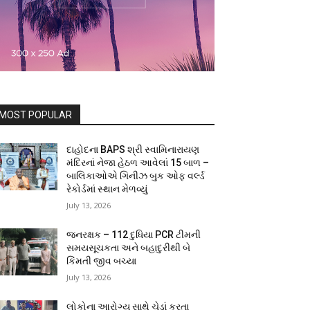
MOST POPULAR
દાહોદના BAPS શ્રી સ્વામિનારાયણ
મંદિરનાં નેજા હેઠળ આવેલાં 15 બાળ –
બાલિકાઓએ ગિનીઝ બુક ઓફ વર્લ્ડ
રેકોર્ડમાં સ્થાન મેળવ્યું
July 13, 2026
જનરક્ષક – 112 દુધિયા PCR ટીમની
સમયસૂચકતા અને બહાદુરીથી બે
કિંમતી જીવ બચ્યા
July 13, 2026
લોકોના આરોગ્ય સાથે ચેડાં કરતા