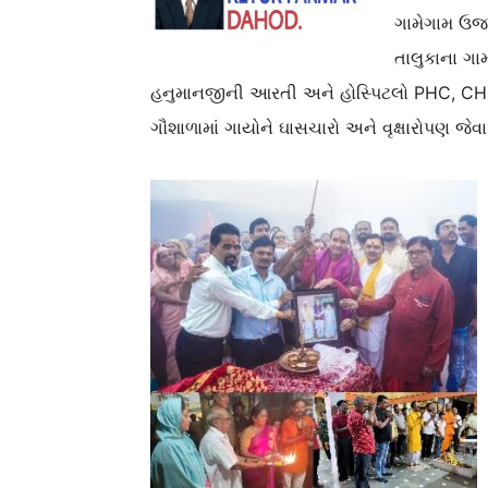
ગામેગામ ઉજવ
તાલુકાના ગ
હનુમાનજીની આરતી અને હોસ્પિટલો PHC, CHC 
ગૌશાળામાં ગાયોને ઘાસચારો અને વૃક્ષારોપણ જેવ