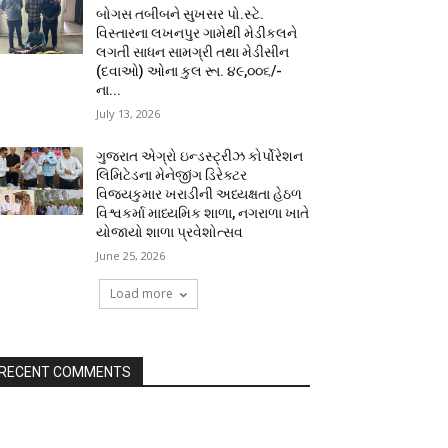
બોગસ તબીબને સુખસર પો.સ્ટે.
વિસ્તારના લખનપુર ગામેથી મેડીકલને
લગતી સાધન સામગ્રી તથા મેડીસીન
(દવાઓ) ઓના કુલ રૂા. ૪૯,૦૦૬/-
ના...
July 13, 2026
ગુજરાત એગ્રો ઇન્ડસ્ટ્રીઝ કોર્પોરેશન
લિમિટેડના મેનેજીંગ ડિરેક્ટર
વિજયકુમાર ખરાડીની અધ્યક્ષતા હેઠળ
વિશ્વકર્મા માધ્યમિક શાળા, નગરાળા ખાતે
યોજાયો શાળા પ્રવેશોત્સવ
June 25, 2026
Load more
RECENT COMMENTS