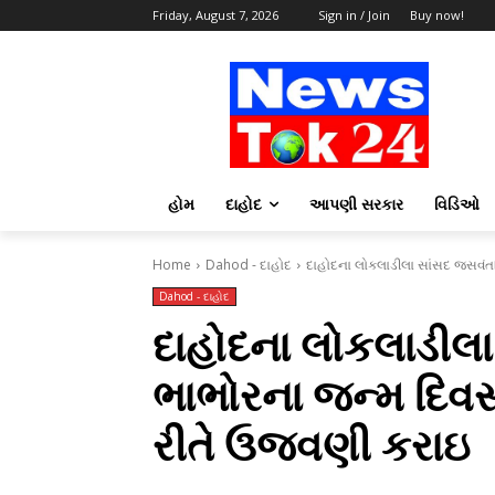
Friday, August 7, 2026
Sign in / Join
Buy now!
હોમ
દાહોદ
આપણી સરકાર
વિડિઓ
Home
Dahod - દાહોદ
દાહોદના લોકલાડીલા સાંસદ જસવંતસ
Dahod - દાહોદ
દાહોદના લોકલાડીલા
ભાભોરના જન્મ દિવસ
રીતે ઉજવણી કરાઇ