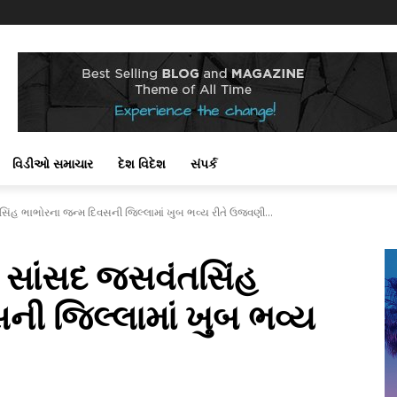
વિડીઓ સમાચાર
દેશ વિદેશ
સંપર્ક
િંહ ભાભોરના જન્મ દિવસની જિલ્લામાં ખુબ ભવ્ય રીતે ઉજવણી...
 સાંસદ જસવંતસિંહ
ની જિલ્લામાં ખુબ ભવ્ય