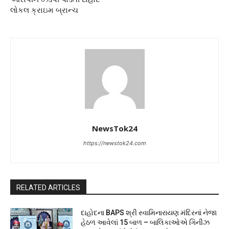
લોકલ ક્રાઇમ બ્રાન્ચ
NewsTok24
https://newstok24.com
RELATED ARTICLES
દાહોદના BAPS શ્રી સ્વામિનારાયણ મંદિરનાં નેજા
હેઠળ આવેલાં 15 બાળ – બાલિકાઓએ ગિનીઝ