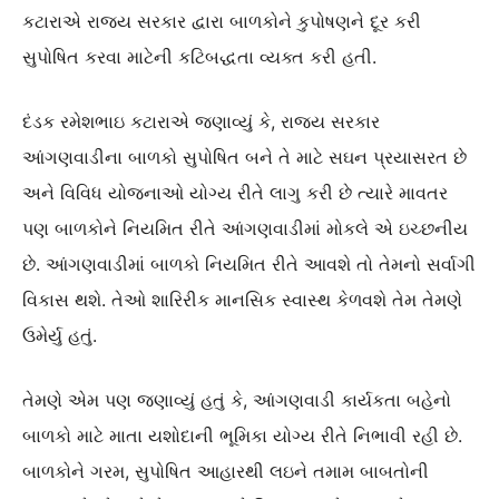
કટારાએ રાજ્ય સરકાર દ્વારા બાળકોને કુપોષણને દૂર કરી
સુપોષિત કરવા માટેની કટિબદ્ધતા વ્યક્ત કરી હતી.
દંડક રમેશભાઇ કટારાએ જણાવ્યું કે, રાજ્ય સરકાર
આંગણવાડીના બાળકો સુપોષિત બને તે માટે સઘન પ્રયાસરત છે
અને વિવિધ યોજનાઓ યોગ્ય રીતે લાગુ કરી છે ત્યારે માવતર
પણ બાળકોને નિયમિત રીતે આંગણવાડીમાં મોકલે એ ઇચ્છનીય
છે. આંગણવાડીમાં બાળકો નિયમિત રીતે આવશે તો તેમનો સર્વાગી
વિકાસ થશે. તેઓ શારિરીક માનસિક સ્વાસ્થ કેળવશે તેમ તેમણે
ઉમેર્યુ હતું.
તેમણે એમ પણ જણાવ્યું હતું કે, આંગણવાડી કાર્યકતા બહેનો
બાળકો માટે માતા યશોદાની ભૂમિકા યોગ્ય રીતે નિભાવી રહી છે.
બાળકોને ગરમ, સુપોષિત આહારથી લઇને તમામ બાબતોની