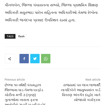
પીનલબેન, જિલ્લા પંચાયતના સભ્યો, જિલ્લા પ્રાથમિક શિક્ષણ
અધિકારી મયુરભાઇ પારેખ સહિતના અધિકારીઓ તેમજ રેલ્વેના
અધિકારી જગંદબા પ્રસાદ ઉપસ્થિત રહ્યાં હતા.
TAGS
flash
Previous article
Next article
છેલ્લા ૧૦ વર્ષથી પંચમહાલ
રાજ્યમાં ૫૦ લાખ લાભાર્થી
જિલ્લામા ધાડ તેમજ ઘરફોડ
નાગરિકોને આયુષ્યમાંન કાર્ડ
ચોરીના મળી ૩ (ત્રણ)
વિતરણ અંતર્ગત દાહોદ ખાતે
ગુનાઓમા નાસતા ફરતા
યોજાયો કાર્યક્રમ
આરોપીને ઝડપી પાડતી દાહોદ