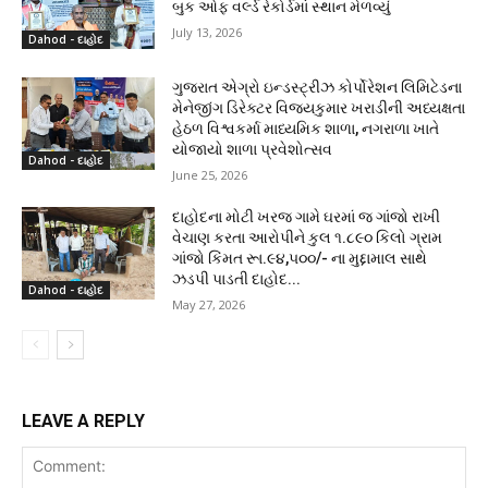
બુક ઓફ વર્લ્ડ રેકોર્ડમાં સ્થાન મેળવ્યું
July 13, 2026
Dahod - દાહોદ
ગુજરાત એગ્રો ઇન્ડસ્ટ્રીઝ કોર્પોરેશન લિમિટેડના
મેનેજીંગ ડિરેક્ટર વિજયકુમાર ખરાડીની અધ્યક્ષતા
હેઠળ વિશ્વકર્મા માધ્યમિક શાળા, નગરાળા ખાતે
યોજાયો શાળા પ્રવેશોત્સવ
Dahod - દાહોદ
June 25, 2026
દાહોદના મોટી ખરજ ગામે ઘરમાં જ ગાંજો રાખી
વેચાણ કરતા આરોપીને કુલ ૧.૮૯૦ કિલો ગ્રામ
ગાંજો કિંમત રૂા.૯૪,૫૦૦/- ના મુદ્દામાલ સાથે
ઝડપી પાડતી દાહોદ...
Dahod - દાહોદ
May 27, 2026
LEAVE A REPLY