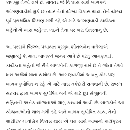
કાળજી તેઓ રાખે છે. માવતર જે વિશ્વાસ સાથે બાળકને
આંગણવાડીમાં મુકે છે ત્યારે તેનો યોગ્ય વિકાસ થાય, તેને યોગ્ય
પૂર્વ પ્રાથમિક શિક્ષણ મળી રહે એ માટે આંગણવાડી કાર્યકતા
બહેનોએ ખાસ જહેમત લઇને તેના પર ખરા ઉતરવાનું છે.
આ પ્રસંગે જિલ્લા પંચાયત પ્રમુખ શીતલબેન વાઘેલાએ
જણાવ્યું કે, માતા બાળકને જન્મ આપે છે પરંતુ આંગણવાડી
કાર્યકતા બહેનો જે રીતે બાળકોની કાળજી રાખે છે તે જોતા તેઓ
ખરા અર્થમાં માતા યશોદા છે. આંગણવાડીમાં આવતું કોઇ પણ
બાળક કુપોષિત ન રહે એ માટે ખાસ તકેદારી રાખવાની છે. રાજ્ય
સરકાર દ્વારા બાળક સુપોષિત બને એ માટે દૂધ સંજીવની
સહિતની અનેક યોજનાઓ લાગુ કરવામાં આવી છે. બાળકોને આ
યોજનાઓનો લાભ મળી રહે અને બાળક સુપોષિત થાય, તેનો
શારીરિક માનસિક વિકાસ થાય એ લક્ષ સાથે આજનો કાર્યક્રમ