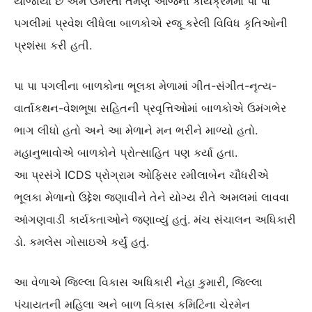
યોજાયો છે એમ ઉમેરતા તેમણે આજના કાર્યક્રમમાં પા પા
પગલીમાં પ્રવેશ લીધેલા બાળકોએ રજૂ કરેલી વિવિધ કૃતિઓની
પ્રશંસા કરી હતી.
પા પા પગલીના બાળકોના ભૂલકા મેળામાં ગીત-સંગીત-નૃત્ય-
વાર્તાકથન-વેશભૂષા સહિતની પ્રવૃત્તિઓમાં બાળકોએ ઉમંગભેર
ભાગ લીધો હતો અને આ મેળાને મન ભરીને માળ્યો હતો.
મહાનુભાવોએ બાળકોને પ્રોત્સાહિત પણ કર્યા હતા.
આ પ્રસંગે ICDS પ્રોગ્રામ ઓફિસર રમીલાબેન ચૌધરીએ
ભૂલકા મેળાનો ઉદ્દેશ જણાવીને તેને યોગ્ય રીતે અમલમાં લાવવા
આંગણવાડી કાર્યકતાઓને જણાવ્યું હતું. મંચ સંચાલન અધિકારી
ડો. કમલેસ ગોસાઇએ કર્યું હતું.
આ વેળાએ જિલ્લા વિકાસ અધિકારી નેહા કુમારી, જિલ્લા
પંચાયતની મહિલા અને બાળ વિકાસ કમિટિના ચેરમેન