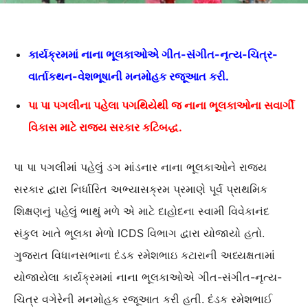
કાર્યક્રમમાં નાના ભૂલકાઓએ ગીત-સંગીત-નૃત્ય-ચિત્ર-
વાર્તાકથન-વેશભૂષાની મનમોહક રજૂઆત કરી.
પા પા પગલીના પહેલા પગથિયેથી જ નાના ભૂલકાઓના સવાર્ગી
વિકાસ માટે રાજ્ય સરકાર કટિબદ્ધ.
પા પા પગલીમાં પહેલું ડગ માંડનાર નાના ભૂલકાઓને રાજ્ય
સરકાર દ્વારા નિર્ધારિત અભ્યાસક્રમ પ્રમાણે પૂર્વ પ્રાથમિક
શિક્ષણનું પહેલું ભાથું મળે એ માટે દાહોદના સ્વામી વિવેકાનંદ
સંકુલ ખાતે ભૂલકા મેળો ICDS વિભાગ દ્વારા યોજાયો હતો.
ગુજરાત વિધાનસભાના દંડક રમેશભાઇ કટારાની અધ્યક્ષતામાં
યોજાયેલા કાર્યક્રમમાં નાના ભૂલકાઓએ ગીત-સંગીત-નૃત્ય-
ચિત્ર વગેરેની મનમોહક રજૂઆત કરી હતી. દંડક રમેશભાઈ