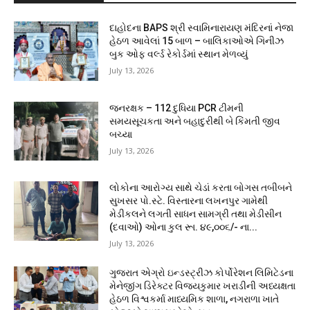
દાહોદના BAPS શ્રી સ્વામિનારાયણ મંદિરનાં નેજા
હેઠળ આવેલાં 15 બાળ – બાલિકાઓએ ગિનીઝ
બુક ઓફ વર્લ્ડ રેકોર્ડમાં સ્થાન મેળવ્યું
July 13, 2026
જનરક્ષક – 112 દુધિયા PCR ટીમની
સમયસૂચકતા અને બહાદુરીથી બે કિંમતી જીવ
બચ્યા
July 13, 2026
લોકોના આરોગ્ય સાથે ચેડાં કરતા બોગસ તબીબને
સુખસર પો.સ્ટે. વિસ્તારના લખનપુર ગામેથી
મેડીકલને લગતી સાધન સામગ્રી તથા મેડીસીન
(દવાઓ) ઓના કુલ રૂા. ૪૯,૦૦૬/- ના...
July 13, 2026
ગુજરાત એગ્રો ઇન્ડસ્ટ્રીઝ કોર્પોરેશન લિમિટેડના
મેનેજીંગ ડિરેક્ટર વિજયકુમાર ખરાડીની અધ્યક્ષતા
હેઠળ વિશ્વકર્મા માધ્યમિક શાળા, નગરાળા ખાતે