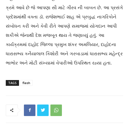
ક્રમે આવે છે જે આપણા સૌ માટે ગૌરવ ની બાબત છે. આ પ્રસંગે
પ્રદેશમાંથી વક્તા ડૉ. રાજેશભાઈ શાહ એ પ્રબુદ્ધ નાગરિકોને
સંબોધન કરી અને કેવી રીતે આપણે સમાજમાં યોગદાન આપી
શકીએ જેનાથી દેશ મજબૂત થાય તે જણાવ્યું હતું. આ
કાર્યક્રમમાં દાહોદ જિલ્લા પ્રમુખ શંકર અમલિયાર, દાહોદના
ધારાસભ્ય કનૈયાલાલ કિશોરી અને ગરબાડામાં ધારાસભ્ય મહેન્દ્ર
ભાભોર અને મોટી સંખ્યામાં વેપારીઓ ઉપસ્થિત રહ્યા હતા.
TAGS
flash