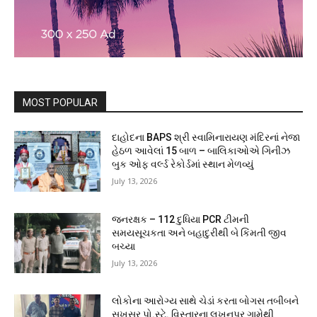
MOST POPULAR
દાહોદના BAPS શ્રી સ્વામિનારાયણ મંદિરનાં નેજા
હેઠળ આવેલાં 15 બાળ – બાલિકાઓએ ગિનીઝ
બુક ઓફ વર્લ્ડ રેકોર્ડમાં સ્થાન મેળવ્યું
July 13, 2026
જનરક્ષક – 112 દુધિયા PCR ટીમની
સમયસૂચકતા અને બહાદુરીથી બે કિંમતી જીવ
બચ્યા
July 13, 2026
લોકોના આરોગ્ય સાથે ચેડાં કરતા બોગસ તબીબને
સુખસર પો.સ્ટે. વિસ્તારના લખનપુર ગામેથી