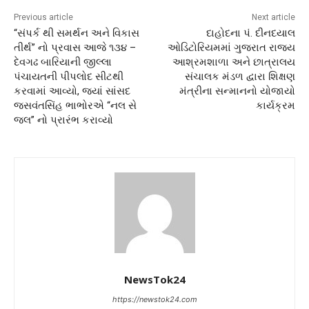
Previous article
Next article
“સંપર્ક થી સમર્થન અને વિકાસ
દાહોદના પં. દીનદયાલ
તીર્થ” નો પ્રવાસ આજે ૧૩૪ –
ઓડિટોરિયમમાં ગુજરાત રાજ્ય
દેવગઢ બારિયાની જીલ્લા
આશ્રમશાળા અને છાત્રાલય
પંચાયતની પીપલોદ સીટથી
સંચાલક મંડળ દ્વારા શિક્ષણ
કરવામાં આવ્યો, જ્યાં સાંસદ
મંત્રીના સન્માનનો યોજાયો
જસવંતસિંહ ભાભોરએ “નલ સે
કાર્યક્રમ
જલ” નો પ્રારંભ કરાવ્યો
NewsTok24
https://newstok24.com