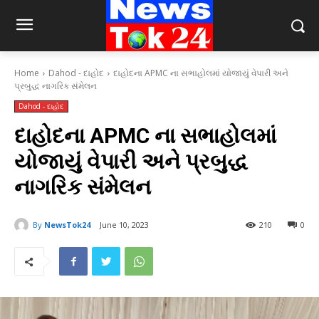
Home
Dahod - દાહોદ
દાહોદના APMC ના સભાહોલમાં યોજાયું વેપારી અને
પ્રબુદ્ધ નાગરિક સંમેલન
Dahod - દાહોદ
દાહોદના APMC ના સભાહોલમાં
યોજાયું વેપારી અને પ્રબુદ્ધ
નાગરિક સંમેલન
By
NewsTok24
June 10, 2023
210
0