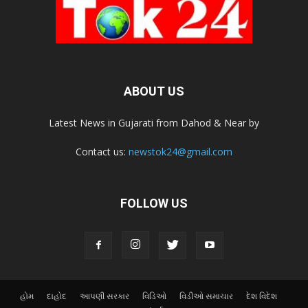
ABOUT US
Latest News in Gujarati from Dahod & Near by
Contact us:
newstok24@gmail.com
FOLLOW US
હોમ
દાહોદ
આપણી સરકાર
વિડિઓ
વિડીઓ સમાચાર
દેશ વિદેશ