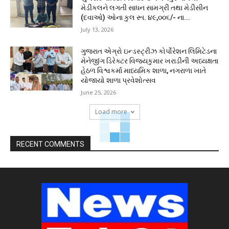
મેડીકલને લગતી સાધન સામગ્રી તથા મેડીસીન
(દવાઓ) ઓના કુલ રૂા. ૪૯,૦૦૬/- ના...
July 13, 2026
ગુજરાત એગ્રો ઇન્ડસ્ટ્રીઝ કોર્પોરેશન લિમિટેડના
મેનેજીંગ ડિરેક્ટર વિજયકુમાર ખરાડીની અધ્યક્ષતા
હેઠળ વિશ્વકર્મા માધ્યમિક શાળા, નગરાળા ખાતે
યોજાયો શાળા પ્રવેશોત્સવ
June 25, 2026
Load more
RECENT COMMENTS