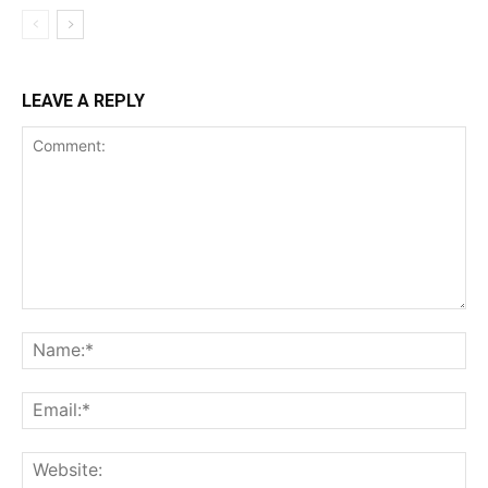
LEAVE A REPLY
Comment:
Na
Ema
Web