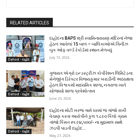
RELATED ARTICLES
દાહોદના BAPS શ્રી સ્વામિનારાયણ મંદિરનાં નેજા
હેઠળ આવેલાં 15 બાળ – બાલિકાઓએ ગિનીઝ
બુક ઓફ વર્લ્ડ રેકોર્ડમાં સ્થાન મેળવ્યું
July 13, 2026
Dahod - દાહોદ
ગુજરાત એગ્રો ઇન્ડસ્ટ્રીઝ કોર્પોરેશન લિમિટેડના
મેનેજીંગ ડિરેક્ટર વિજયકુમાર ખરાડીની અધ્યક્ષતા
હેઠળ વિશ્વકર્મા માધ્યમિક શાળા, નગરાળા ખાતે
યોજાયો શાળા પ્રવેશોત્સવ
Dahod - દાહોદ
June 25, 2026
દાહોદના મોટી ખરજ ગામે ઘરમાં જ ગાંજો રાખી
વેચાણ કરતા આરોપીને કુલ ૧.૮૯૦ કિલો ગ્રામ
ગાંજો કિંમત રૂા.૯૪,૫૦૦/- ના મુદ્દામાલ સાથે
ઝડપી પાડતી દાહોદ...
Dahod - દાહોદ
May 27, 2026