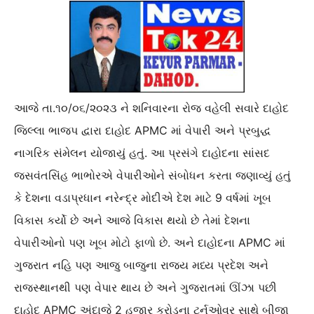
આજે તા.૧૦/૦૬/૨૦૨૩ ને શનિવારના રોજ વહેલી સવારે દાહોદ
જિલ્લા ભાજપ દ્વારા દાહોદ APMC માં વેપારી અને પ્રબુદ્ધ
નાગરિક સંમેલન યોજાયું હતું. આ પ્રસંગે દાહોદના સાંસદ
જસવંતસિંહ ભાભોરએ વેપારીઓને સંબોધન કરતા જણાવ્યું હતું
કે દેશના વડાપ્રધાન નરેન્દ્ર મોદીએ દેશ માટે 9 વર્ષમાં ખૂબ
વિકાસ કર્યો છે અને આજે વિકાસ થયો છે તેમાં દેશના
વેપારીઓનો પણ ખૂબ મોટો ફાળો છે. અને દાહોદના APMC માં
ગુજરાત નહિ પણ આજુ બાજુના રાજ્ય મધ્ય પ્રદેશ અને
રાજસ્થાનથી પણ વેપાર થાય છે અને ગુજરાતમાં ઊંઝા પછી
દાહોદ APMC અંદાજે 2 હજાર કરોડના ટર્નઓવર સાથે બીજા