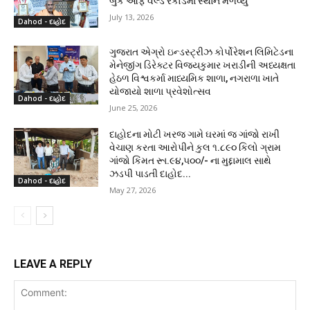
બુક ઓફ વર્લ્ડ રેકોર્ડમાં સ્થાન મેળવ્યું
July 13, 2026
Dahod - દાહોદ
ગુજરાત એગ્રો ઇન્ડસ્ટ્રીઝ કોર્પોરેશન લિમિટેડના
મેનેજીંગ ડિરેક્ટર વિજયકુમાર ખરાડીની અધ્યક્ષતા
હેઠળ વિશ્વકર્મા માધ્યમિક શાળા, નગરાળા ખાતે
યોજાયો શાળા પ્રવેશોત્સવ
Dahod - દાહોદ
June 25, 2026
દાહોદના મોટી ખરજ ગામે ઘરમાં જ ગાંજો રાખી
વેચાણ કરતા આરોપીને કુલ ૧.૮૯૦ કિલો ગ્રામ
ગાંજો કિંમત રૂા.૯૪,૫૦૦/- ના મુદ્દામાલ સાથે
ઝડપી પાડતી દાહોદ...
Dahod - દાહોદ
May 27, 2026
LEAVE A REPLY