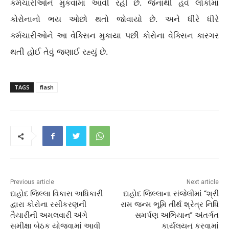
કર્મચારીઓને મુકવામાં આવી રહી છે. જેનાથી હવે લોકોમાં
કોરોનાનો ભય ઓછો થતો જોવાયો છે. અને ધીરે ધીરે
કર્મચારીઓને આ વેક્સિન મુકાયા પછી કોરોના વેક્સિન કારગર
થતી હોઈ તેવું જણાઈ રહ્યું છે.
TAGS
flash
Previous article
Next article
દાહોદ જિલ્લા વિકાસ અધિકારી
દાહોદ જિલ્લાના સંજેલીમાં “શ્રી
દ્વારા કોરોના રસીકરણની
રામ જન્મ ભૂમિ તીર્થ શ્રેત્ર નિધિ
તૈયારીની અમલવારી અંગે
સમર્પણ અભિયાન” અંતર્ગત
સમીક્ષા બેઠક યોજવામાં આવી
કાર્યલયનું કરવામાં