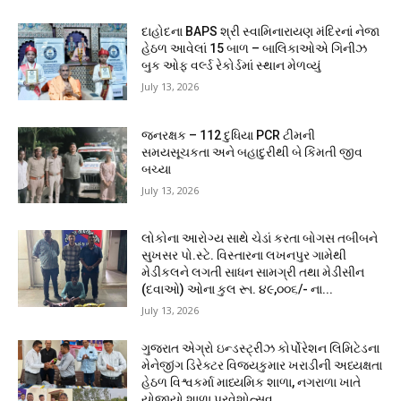
દાહોદના BAPS શ્રી સ્વામિનારાયણ મંદિરનાં નેજા
હેઠળ આવેલાં 15 બાળ – બાલિકાઓએ ગિનીઝ
બુક ઓફ વર્લ્ડ રેકોર્ડમાં સ્થાન મેળવ્યું
July 13, 2026
જનરક્ષક – 112 દુધિયા PCR ટીમની
સમયસૂચકતા અને બહાદુરીથી બે કિંમતી જીવ
બચ્યા
July 13, 2026
લોકોના આરોગ્ય સાથે ચેડાં કરતા બોગસ તબીબને
સુખસર પો.સ્ટે. વિસ્તારના લખનપુર ગામેથી
મેડીકલને લગતી સાધન સામગ્રી તથા મેડીસીન
(દવાઓ) ઓના કુલ રૂા. ૪૯,૦૦૬/- ના...
July 13, 2026
ગુજરાત એગ્રો ઇન્ડસ્ટ્રીઝ કોર્પોરેશન લિમિટેડના
મેનેજીંગ ડિરેક્ટર વિજયકુમાર ખરાડીની અધ્યક્ષતા
હેઠળ વિશ્વકર્મા માધ્યમિક શાળા, નગરાળા ખાતે
યોજાયો શાળા પ્રવેશોત્સવ