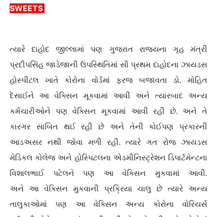
SWEETS
ત્યારે દાહોદ જીલ્લામાં પણ ગુજરાત રાજ્યના ગૃહ મંત્રી
પ્રદીપસિંહ જાડેજાની ઉપસ્થિતિમાં સૌ પ્રથમ દાહોદના ઝાયડસ
હોસ્પીટલ ખાતે કોરોના વોર્ડમાં ફરજ બજાવતા ડો. મોહિત
દેસાઈને આ વેક્સિન મૂકવામાં આવી અને ત્યારબાદ અન્ય
કર્મચારીઓને પણ વેક્સિન મૂકવામાં આવી રહી છે. અને તે
કારગર સાબિત થઈ રહી છે અને તેની કોઈપણ પ્રકારની
આડઅસર નથી જોવા મળી રહી. ત્યારે ગત રોજ ઝાયડસ
મેડિકલ કોલેજ અને હોસ્પિટલના એડમીનિસ્ટ્રેશન ડિપાર્ટમેન્ટના
વિશાલભાઈ પટેલને પણ આ વેક્સિન મુકવામાં આવી.
અને આ વેક્સિન મુકવાની પ્રક્રિયા ચાલુ છે ત્યારે અન્ય
તાલુકાઓમાં પણ આ વેક્સિન અન્ય કોરોના વોરિયર્સ