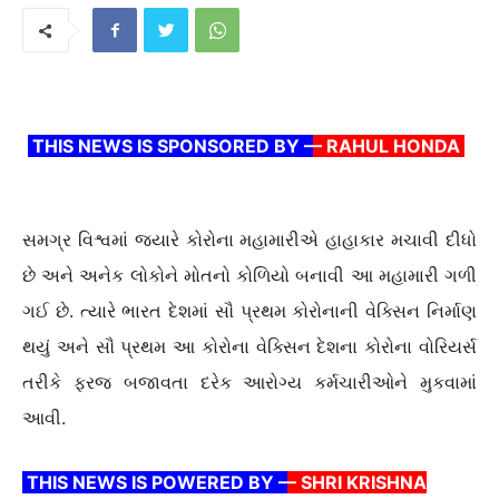
THIS NEWS IS SPONSORED BY –
– RAHUL HONDA
સમગ્ર વિશ્વમાં જ્યારે કોરોના મહામારીએ હાહાકાર મચાવી દીધો
છે અને અનેક લોકોને મોતનો કોળિયો બનાવી આ મહામારી ગળી
ગઈ છે. ત્યારે ભારત દેશમાં સૌ પ્રથમ કોરોનાની વેક્સિન નિર્માણ
થયું અને સૌ પ્રથમ આ કોરોના વેક્સિન દેશના કોરોના વોરિયર્સ
તરીકે ફરજ બજાવતા દરેક આરોગ્ય કર્મચારીઓને મુકવામાં
આવી.
THIS NEWS IS POWERED BY –
– SHRI KRISHNA