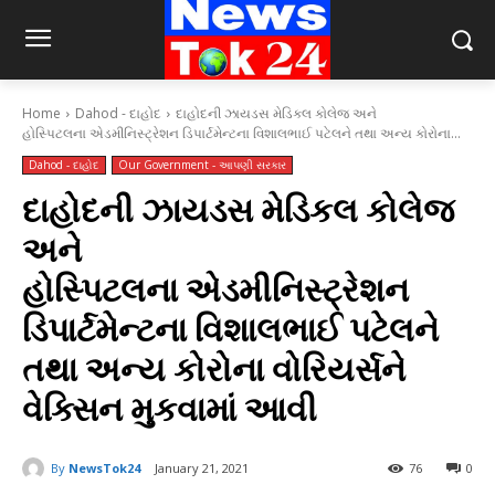
Home
Dahod - દાહોદ
દાહોદની ઝાયડસ મેડિકલ કોલેજ અને
હોસ્પિટલના એડમીનિસ્ટ્રેશન ડિપાર્ટમેન્ટના વિશાલભાઈ પટેલને તથા અન્ય કોરોના...
Dahod - દાહોદ
Our Government - આપણી સરકાર
દાહોદની ઝાયડસ મેડિકલ કોલેજ
અને
હોસ્પિટલના એડમીનિસ્ટ્રેશન
ડિપાર્ટમેન્ટના વિશાલભાઈ પટેલને
તથા અન્ય કોરોના વોરિયર્સને
વેક્સિન મુકવામાં આવી
By
NewsTok24
January 21, 2021
76
0