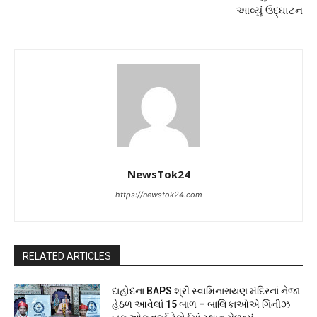
આવ્યું ઉદ્ઘાટન
NewsTok24
https://newstok24.com
RELATED ARTICLES
દાહોદના BAPS શ્રી સ્વામિનારાયણ મંદિરનાં નેજા
હેઠળ આવેલાં 15 બાળ – બાલિકાઓએ ગિનીઝ