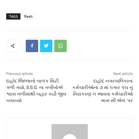
TAGS
flash
Previous article
Next article
દાહોદ જિલ્લાનો બાળક સિટી
દાહોદ નગરપાલિકાના
ગળી ગયો, S.S.G. ના તબીબોએ
કર્મચારીઓના ૭ માં પગાર પંચ નું
શ્વાસ નળીમાંથી બહાર કાઢી જીવ
નિરાકરણ ન આવતા કર્મચારીઓ
બચાવ્યો
માસ સી.એલ. પર