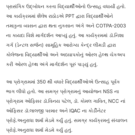
પ્રાસંગિક ઉદ્બોધન કરતા વિદ્યાર્થીઓનો ઉત્સાહ વધાર્યો હતો.
આ કાર્યક્રમમાં શૈલેષ રાઠોડએ PPT દ્વારા વિદ્યાર્થીઓને
તમાકુના વ્યસન દ્વારા થતા નુકસાન અંગે અને COTPA-2003
ના કાયદા વિશે માર્ગદર્શન આપ્યું હતું. આ કાર્યક્રમમાં ડૉ.નિશા
ગર્ગ (ડેન્ટલ સર્જન) સામૂહિક આરોગ્ય કેન્દ્ર લીમડી દ્વારા
કોલેજના વિદ્યાર્થીઓ અને અધ્યાપકોનું ઓરલ હેલ્થ ચેકઅપ
કરી ઓરલ હેલ્થ અંગે માર્ગદર્શન પૂરું પાડ્યું હતું.
આ પ્રોગ્રામમાં 350 થી વધારે વિદ્યાર્થીઓએ ઉત્સાહ પૂર્વક
ભાગ લીધો હતો. આ સમગ્ર પ્રોગ્રામનું આયોજન NSS ના
પ્રોગ્રામ ઓફિસર ડૉ.વિનય પટેલ, ડૉ. કોમલ ગાવિત, NCC નાં
ઓફિસર ડૉ.લાલજી પરમાર અને IQAC ના કોર્ડીનેટર
પ્રોફે.અનુરાધા શર્મા મેડમે કર્યું હતું. સમગ્ર કાર્યક્રમનું સંચાલન
પ્રોફે.અનુરાધા શર્મા મેડમે કર્યું હતું.