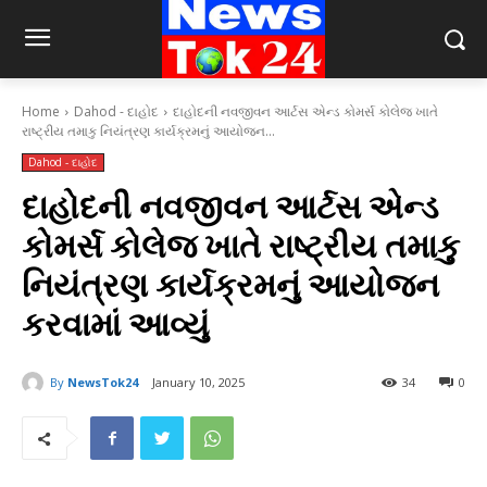
Home
Dahod - દાહોદ
દાહોદની નવજીવન આર્ટસ એન્ડ કોમર્સ કોલેજ ખાતે
રાષ્ટ્રીય તમાકુ નિયંત્રણ કાર્યક્રમનું આયોજન...
Dahod - દાહોદ
દાહોદની નવજીવન આર્ટસ એન્ડ
કોમર્સ કોલેજ ખાતે રાષ્ટ્રીય તમાકુ
નિયંત્રણ કાર્યક્રમનું આયોજન
કરવામાં આવ્યું
By
NewsTok24
January 10, 2025
34
0