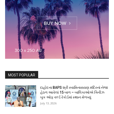
MOST POPULAR
દાહોદના BAPS શ્રી સ્વામિનારાયણ મંદિરનાં નેજા
હેઠળ આવેલાં 15 બાળ – બાલિકાઓએ ગિનીઝ
બુક ઓફ વર્લ્ડ રેકોર્ડમાં સ્થાન મેળવ્યું
July 13, 2026