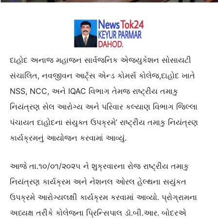
દાહોદ અનાજ મહાજન સાર્વજનિક એજ્યુકેશન સોસાયટી
સંચાલિત, નવજીવન આર્ટ્સ એન્ડ કોમર્સ કોલેજ,દાહોદ ખાતે
NSS, NCC, અને IQAC વિભાગ તેમજ રાષ્ટ્રીય તમાકુ
નિયંત્રણ સેલ આરોગ્ય અને પરિવાર કલ્યાણ વિભાગ જિલ્લા
પંચાયત દાહોદના સંયુક્ત ઉપક્રમે’ રાષ્ટ્રીય તમાકુ નિયંત્રણ
કાર્યક્રમનું આયોજન કરવામાં આવ્યું.
આજે તા.૧૦/૦૧/૨૦૨૫ ને શુક્રવારના રોજ રાષ્ટ્રીય તમાકુ
નિયંત્રણ કાર્યક્રમ અને નેશનલ ઓરલ હેલ્થના સયુંકત
ઉપક્રમે આરોગ્યલક્ષી કાર્યક્રમ કરવામાં આવ્યો. પ્રોગ્રામના
અધ્યક્ષ તરીકે કોલેજના પ્રિન્સિપાલ ડૉ.બી.આર. બોદરએ