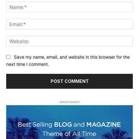
Na
Ema
Web
Save my name, email, and website in this browser for the
next time I comment.
- Advertisment -