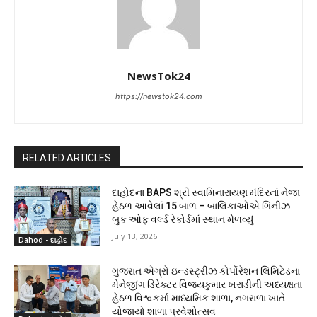
NewsTok24
https://newstok24.com
RELATED ARTICLES
દાહોદના BAPS શ્રી સ્વામિનારાયણ મંદિરનાં નેજા
હેઠળ આવેલાં 15 બાળ – બાલિકાઓએ ગિનીઝ
બુક ઓફ વર્લ્ડ રેકોર્ડમાં સ્થાન મેળવ્યું
July 13, 2026
Dahod - દાહોદ
ગુજરાત એગ્રો ઇન્ડસ્ટ્રીઝ કોર્પોરેશન લિમિટેડના
મેનેજીંગ ડિરેક્ટર વિજયકુમાર ખરાડીની અધ્યક્ષતા
હેઠળ વિશ્વકર્મા માધ્યમિક શાળા, નગરાળા ખાતે
યોજાયો શાળા પ્રવેશોત્સવ