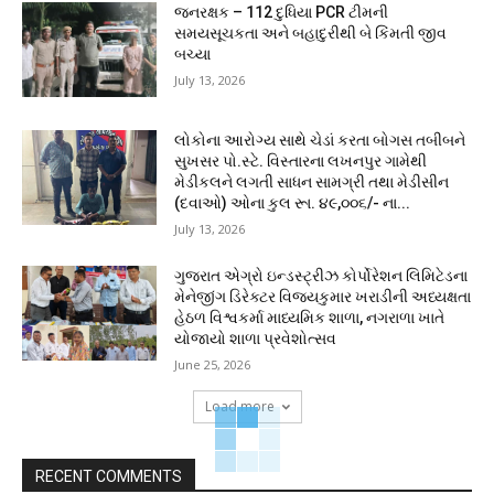
જનરક્ષક – 112 દુધિયા PCR ટીમની
સમયસૂચકતા અને બહાદુરીથી બે કિંમતી જીવ
બચ્યા
July 13, 2026
લોકોના આરોગ્ય સાથે ચેડાં કરતા બોગસ તબીબને
સુખસર પો.સ્ટે. વિસ્તારના લખનપુર ગામેથી
મેડીકલને લગતી સાધન સામગ્રી તથા મેડીસીન
(દવાઓ) ઓના કુલ રૂા. ૪૯,૦૦૬/- ના...
July 13, 2026
ગુજરાત એગ્રો ઇન્ડસ્ટ્રીઝ કોર્પોરેશન લિમિટેડના
મેનેજીંગ ડિરેક્ટર વિજયકુમાર ખરાડીની અધ્યક્ષતા
હેઠળ વિશ્વકર્મા માધ્યમિક શાળા, નગરાળા ખાતે
યોજાયો શાળા પ્રવેશોત્સવ
June 25, 2026
Load more
RECENT COMMENTS