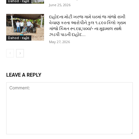
Dahod - દાહોદ
June 25, 2026
દાહોદના મોટી ખરજ ગામે ઘરમાં જ ગાંજો રાખી
વેચાણ કરતા આરોપીને કુલ ૧.૮૯૦ કિલો ગ્રામ
ગાંજો કિંમત રૂા.૯૪,૫૦૦/- ના મુદ્દામાલ સાથે
ઝડપી પાડતી દાહોદ...
Dahod - દાહોદ
May 27, 2026
LEAVE A REPLY
Comment: