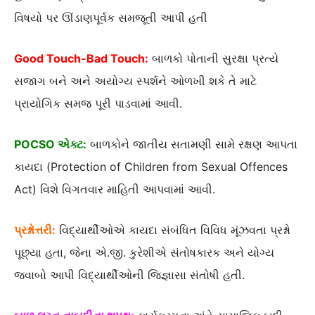
વિષયો પર ઊંડાણપૂર્વક સમજૂતી આપી હતી
Good Touch-Bad Touch:
બાળકો પોતાની સુરક્ષા પ્રત્યે
સજાગ બને અને અયોગ્ય સ્પર્શને ઓળખી શકે તે માટે
પ્રાયોગિક સમજ પૂરી પાડવામાં આવી.
POCSO એક્ટ:
બાળકોને જાતીય સતામણી સામે રક્ષણ આપતા
કાયદા (Protection of Children from Sexual Offences
Act) વિશે વિગતવાર માહિતી આપવામાં આવી.
પ્રશ્નોત્તરી:
વિદ્યાર્થીઓએ કાયદા સંબંધિત વિવિધ મૂંઝવતા પ્રશ્નો
પૂછ્યા હતા, જેના એ.જી. કુરેશીએ સંતોષકારક અને યોગ્ય
જવાબો આપી વિદ્યાર્થીઓની જિજ્ઞાસા સંતોષી હતી.