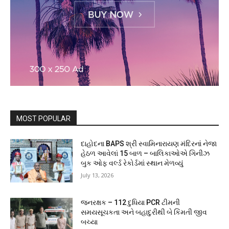
MOST POPULAR
દાહોદના BAPS શ્રી સ્વામિનારાયણ મંદિરનાં નેજા
હેઠળ આવેલાં 15 બાળ – બાલિકાઓએ ગિનીઝ
બુક ઓફ વર્લ્ડ રેકોર્ડમાં સ્થાન મેળવ્યું
July 13, 2026
જનરક્ષક – 112 દુધિયા PCR ટીમની
સમયસૂચકતા અને બહાદુરીથી બે કિંમતી જીવ
બચ્યા