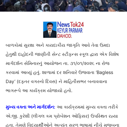
બાળકોમાં સુરક્ષા અને કાયદાકીય જાગૃતિ આવે તેવા ઉમદા
હેતુથી દાહોદની જાણીતી સેન્ટ સ્ટીફન્સ સ્કૂલ દ્વારા એક વિશેષ
માર્ગદર્શન સેમિનારનું આયોજન તા. ૩૧/૦૧/૨૦૨૬ ના રોજ
કરવામાં આવ્યું હતું. શાળામાં દર શનિવારે ઉજવાતા ‘Bagless
Day’ (દફતર વગરનો દિવસ) ને માહિતીસભર બનાવવાના
ભાગરૂપે આ કાર્યક્રમ યોજાયો હતો.
મુખ્ય વક્તા અને માર્ગદર્શન:
આ કાર્યક્રમમાં મુખ્ય વક્તા તરીકે
એ.જી. કુરેશી (લીગલ કમ પ્રોબેશન ઓફિસર) ઉપસ્થિત રહ્યા
હતા. તેમણે વિદ્યાર્થીઓને અત્યંત સરળ ભાષામાં નીચે મુજબના