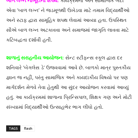
બાળ લગ્ન નાબૂદીના શપથ:
કાર્યક્રમના અંતે સામાજિક બદી
એવા ‘બાળ લગ્ન’ ને જડમૂળથી ઉખેડવા માટે તમામ વિદ્યાર્થીઓ
અને સ્ટાફ દ્વારા સામૂહિક શપથ લેવામાં આવ્યા હતા. ઉપસ્થિત
સૌએ બાળ લગ્ન અટકાવવા અને સમાજમાં જાગૃતિ લાવવા માટે
કટિબદ્ધતા દર્શાવી હતી.
શાળાનું સરાહનીય આયોજન:
સેન્ટ સ્ટીફન્સ સ્કૂલ દ્વારા દર
શનિવારે ‘બેગલેસ ડે’ ઉજવવામાં આવે છે. બાળકો માત્ર પુસ્તકીય
જ્ઞાન જ નહીં, પરંતુ સામાજિક અને કાયદાકીય વિષયો પર પણ
માર્ગદર્શન મેળવે તેવા હેતુથી આ સુંદર આયોજન કરવામાં આવ્યું
હતું. આ કાર્યક્રમમાં શાળાના પ્રિન્સિપાલ, શિક્ષક ગણ અને મોટી
સંખ્યામાં વિદ્યાર્થીઓ ઉત્સાહભેર ભાગ લીધો હતો.
TAGS
flash