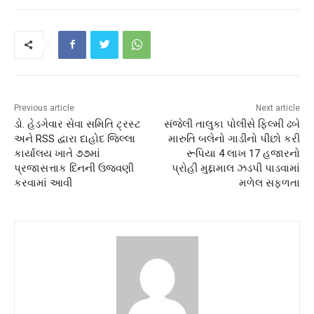
Previous article
Next article
ડો. હેડગેવાર સેવા સમિતિ ટ્રસ્ટ
સંજેલી તાલુકા પોલીસે ફિલ્મી ઢબે
અને RSS દ્વારા દાહોદ જિલ્લા
મારુતિ બલેનો ગાડીનો પીછો કરી
કાર્યાલય ખાતે ૭૭માં
રૂપિયા 4 લાખ 17 હજારનો
પ્રજાસત્તાક દિનની ઉજવણી
પ્રોહી મુદ્દામાલ ઝડપી પાડવામાં
કરવામાં આવી
મળેલ સફળતા