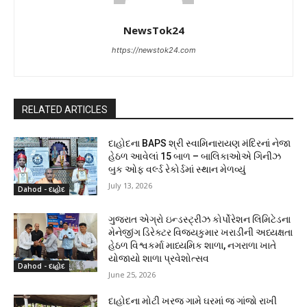
NewsTok24
https://newstok24.com
RELATED ARTICLES
દાહોદના BAPS શ્રી સ્વામિનારાયણ મંદિરનાં નેજા
હેઠળ આવેલાં 15 બાળ – બાલિકાઓએ ગિનીઝ
બુક ઓફ વર્લ્ડ રેકોર્ડમાં સ્થાન મેળવ્યું
July 13, 2026
Dahod - દાહોદ
ગુજરાત એગ્રો ઇન્ડસ્ટ્રીઝ કોર્પોરેશન લિમિટેડના
મેનેજીંગ ડિરેક્ટર વિજયકુમાર ખરાડીની અધ્યક્ષતા
હેઠળ વિશ્વકર્મા માધ્યમિક શાળા, નગરાળા ખાતે
યોજાયો શાળા પ્રવેશોત્સવ
Dahod - દાહોદ
June 25, 2026
દાહોદના મોટી ખરજ ગામે ઘરમાં જ ગાંજો રાખી