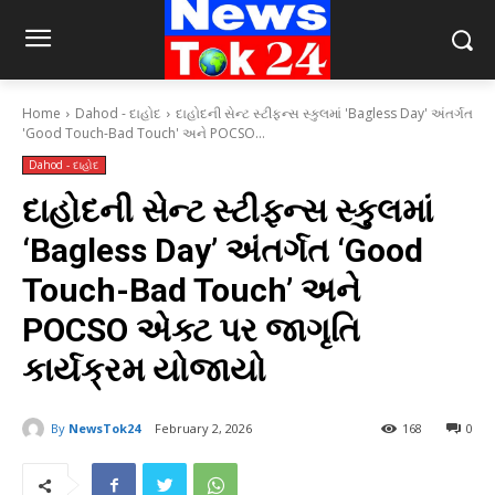
Home
Dahod - દાહોદ
દાહોદની સેન્ટ સ્ટીફન્સ સ્કુલમાં 'Bagless Day' અંતર્ગત
'Good Touch-Bad Touch' અને POCSO...
Dahod - દાહોદ
દાહોદની સેન્ટ સ્ટીફન્સ સ્કુલમાં
‘Bagless Day’ અંતર્ગત ‘Good
Touch-Bad Touch’ અને
POCSO એક્ટ પર જાગૃતિ
કાર્યક્રમ યોજાયો
By
NewsTok24
February 2, 2026
168
0