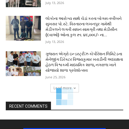
July 13, 2026
લોકોના આરોગ્ય સાથે ચેડાં કરતા બોગસ તબીબને
સુખસર પો.સ્ટે. વિસ્તારના લખનપુર ગામેથી
મેડીકલને લગતી સાધન સામગ્રી તથા મેડીસીન
(દવાઓ) ઓના કુલ રૂા. ૪૯,૦૦૬/- ના...
July 13, 2026
ગુજરાત એગ્રો ઇન્ડસ્ટ્રીઝ કોર્પોરેશન લિમિટેડના
મેનેજીંગ ડિરેક્ટર વિજયકુમાર ખરાડીની અધ્યક્ષતા
હેઠળ વિશ્વકર્મા માધ્યમિક શાળા, નગરાળા ખાતે
યોજાયો શાળા પ્રવેશોત્સવ
June 25, 2026
Load more
RECENT COMMENTS