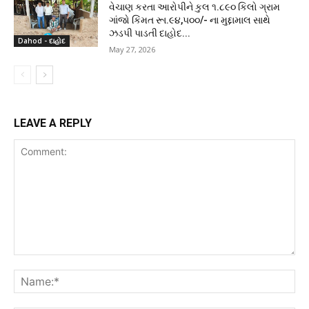
વેચાણ કરતા આરોપીને કુલ ૧.૮૯૦ કિલો ગ્રામ
ગાંજો કિંમત રૂા.૯૪,૫૦૦/- ના મુદ્દામાલ સાથે
ઝડપી પાડતી દાહોદ...
Dahod - દાહોદ
May 27, 2026
LEAVE A REPLY
Comment:
Na