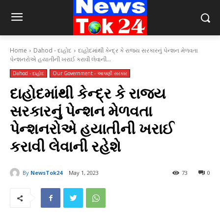
Home
Dahod - દાહોદ
દાહોદમાંથી કેન્દ્ર કે રાજ્ય સરકારનું પેન્શન મેળવતા
પેન્શનરોએ હયાતીની ખરાઈ કરાવી લેવાની...
Dahod - દાહોદ
Our Government - આપણી સરકાર
દાહોદમાંથી કેન્દ્ર કે રાજ્ય
સરકારનું પેન્શન મેળવતા
પેન્શનરોએ હયાતીની ખરાઈ
કરાવી લેવાની રહેશે
By
NewsTok24
May 1, 2023
73
0