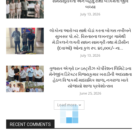
સમયસૂચકતા અને બહાદુરીથી બે કિંમતી જીવ
બચ્યા
July 13, 2026
લોકોના આરોગ્ય સાથે ચેડાં કરતા બોગસ તબીબને
સુખસર પો.સ્ટે. વિસ્તારના લખનપુર ગામેથી
મેડીકલને લગતી સાધન સામગ્રી તથા મેડીસીન
(દવાઓ) ઓના કુલ રૂા. ૪૯,૦૦૬/- ના...
July 13, 2026
ગુજરાત એગ્રો ઇન્ડસ્ટ્રીઝ કોર્પોરેશન લિમિટેડના
મેનેજીંગ ડિરેક્ટર વિજયકુમાર ખરાડીની અધ્યક્ષતા
હેઠળ વિશ્વકર્મા માધ્યમિક શાળા, નગરાળા ખાતે
યોજાયો શાળા પ્રવેશોત્સવ
June 25, 2026
Load more
RECENT COMMENTS