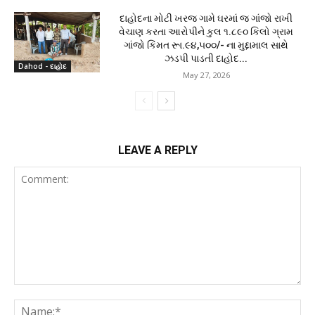
દાહોદના મોટી ખરજ ગામે ઘરમાં જ ગાંજો રાખી
વેચાણ કરતા આરોપીને કુલ ૧.૮૯૦ કિલો ગ્રામ
ગાંજો કિંમત રૂા.૯૪,૫૦૦/- ના મુદ્દામાલ સાથે
ઝડપી પાડતી દાહોદ...
Dahod - દાહોદ
May 27, 2026
LEAVE A REPLY
Comment:
Na