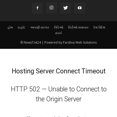
હોમ
દાહોદ
આપણી સરકાર
વિડિઓ
વિડીઓ સમાચાર
દેશ વિદેશ
સંપર્ક
© NewsTok24 | Powered by Parshva Web Solutions
Hosting Server Connect Timeout
HTTP 502 — Unable to Connect to
the Origin Server