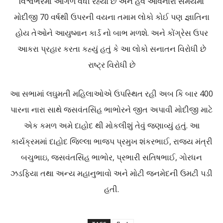
વિશ્વભરમાં આગળ વધી રહ્યો છે અને હવે આવનારા સમયમાં
મોદીજી 70 વર્ષથી ઉપરની વયના તમામ લોકો કોઈ પણ જ્ઞાતિના
હોય તેઓને આયુષ્માન કાર્ડ નો બાભ મળશે. અને કોંગ્રેસ ઉપર
આકરા પ્રહાર કરતા કહ્યું હતું કે આ લોકો સનાતન વિરોધી છે
રાષ્ટ્ર વિરોધી છે
આ સભામાં લઘુમતી મહિલાઓએ ઉપસ્થિત રહી અબ કિ બાર 400
પારના નારા સાથે જસવંતસિંહ ભાભોરને જીત અપાવી મોદીજી માટે
એક કમળ અમે દાહોદ થી મોકલીશું તેવું જણાવ્યું હતું. આ
કાર્યક્રમમાં દાહોદ જિલ્લા ભાજપ પ્રમુખ શંકરભાઈ, રાજ્ય મંત્રી
બચુભાઇ, જસવંતસિંહ ભાભોર, પ્રભારી સતિષભાઈ, ગોરધન
ઝડફિયા તથા અન્ય મહાનુભાવો અને મોટી જનમેદની ઉમટી પડી
હતી.