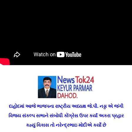
દાહોદમાં આજે ભાજપના રાષ્ટ્રીય અધ્યક્ષ જે.પી. નડ્ડા એ જંગી
વિજય સંકલ્પ સભાને સંબોધી કોંગ્રેસ ઉપર કર્યા અકરા પ્રહાર
કહ્યું વિકાસ તો નરેન્દ્રભાઇ મોદીએ કર્યો છે