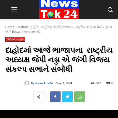
Home
Dahod - દાહોદ
દાહોદમાં આજે ભાજાપના રાષ્ટ્રીય અધ્યક્ષ જેપી નડ્ડા એ
જંગી વિજય સંકલ્પ સભાને...
Dahod - દાહોદ
દાહોદમાં આજે ભાજાપના રાષ્ટ્રીય
અધ્યક્ષ જેપી નડ્ડા એ જંગી વિજય
સંકલ્પ સભાને સંબોધી
By
NewsTok24
May 3, 2024
107
0