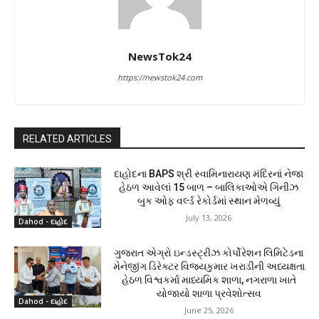
NewsTok24
https://newstok24.com
RELATED ARTICLES
દાહોદના BAPS શ્રી સ્વામિનારાયણ મંદિરનાં નેજા
હેઠળ આવેલાં 15 બાળ – બાલિકાઓએ ગિનીઝ
બુક ઓફ વર્લ્ડ રેકોર્ડમાં સ્થાન મેળવ્યું
July 13, 2026
Dahod - દાહોદ
ગુજરાત એગ્રો ઇન્ડસ્ટ્રીઝ કોર્પોરેશન લિમિટેડના
મેનેજીંગ ડિરેક્ટર વિજયકુમાર ખરાડીની અધ્યક્ષતા
હેઠળ વિશ્વકર્મા માધ્યમિક શાળા, નગરાળા ખાતે
યોજાયો શાળા પ્રવેશોત્સવ
Dahod - દાહોદ
June 25, 2026