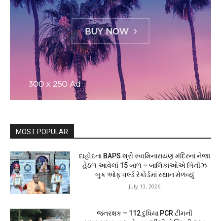
MOST POPULAR
દાહોદના BAPS શ્રી સ્વામિનારાયણ મંદિરનાં નેજા
હેઠળ આવેલાં 15 બાળ – બાલિકાઓએ ગિનીઝ
બુક ઓફ વર્લ્ડ રેકોર્ડમાં સ્થાન મેળવ્યું
July 13, 2026
જનરક્ષક – 112 દુધિયા PCR ટીમની