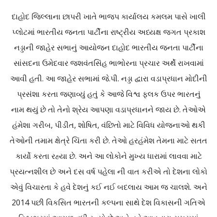
દાહોદ જિલ્લાના છાપરી ખાતે ભાજપ કાર્યાલય કમલમ પાસે ખાલી
પ્લોટમાં ભારતીય જનતા પાર્ટીના રાષ્ટ્રીય અધ્યક્ષ જગત પ્રકાશ
નડ્ડાની જાહેર સભાનું આયોજન દાહોદ ભારતીય જનતા પાર્ટીના
સાંસદના ઉમેદવાર જશવંતસિંહ ભાભોરના પ્રચાર અર્થે રાખવામાં
આવી હતી. આ જાહેર સભામાં જે.પી. નડ્ડા દ્વારા વડાપ્રધાન મોદીની
પ્રસંશા કરતા જણાવ્યું હતું કે આજે વિશ્વ ફલક ઉપર ભારતનું
નામ થયું છે તો તેનો શ્રેય આપણા વડાપ્રધાનને જાય છે. તેઓએ
હંમેશા ગરીબ, પીડીત, શોષિત, વંછિતો માટે વિવિધ યોજનાઓ થકી
તેઓની તમામ ક્ષેત્રે ચિંતા કરી છે. તેઓ હરહંમેશ તેમના માટે સતત
કાર્યો કરતા રહ્યા છે. અને આ લોકોને મુખ્ય ધારામાં લાવવા માટે
પ્રયત્નશીલ છે અને દસ વર્ષ પહેલા ની વાત કરીએ તો દેશના લોકો
એવું વિચારતા કે હવે દેશનું કઈ નઈ બદલાય આમ જ ચાલશે. અને
2014 પછી વિકસિત ભારતની કલ્પના સાથે દેશ વિકાસની ગતિએ