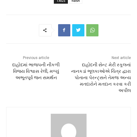
TAGS
flash
Previous article
Next article
દાહોદમાં ભાજપની નીકળી
દાહોદની સેન્ટ મેરી સ્કૂલનાં
વિજય વિશ્વાસ રેલી, મળ્યું
નાનકડાં ભૂલકાઓએ ચિત્ર દ્વારા
અભૂતપૂર્વ જન સમર્થન
પોતાના પેરન્ટ્સને તેમજ અન્ય
મતદારોને મતદાન કરવા કરી
અપીલ