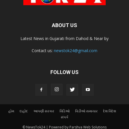
ABOUT US
Latest News in Gujarati from Dahod & Near by
Contact us:
newstok24@gmail.com
FOLLOW US
હોમ
દાહોદ
આપણી સરકાર
વિડિઓ
વિડીઓ સમાચાર
દેશ વિદેશ
સંપર્ક
© NewsTok24 | Powered by Parshva Web Solutions