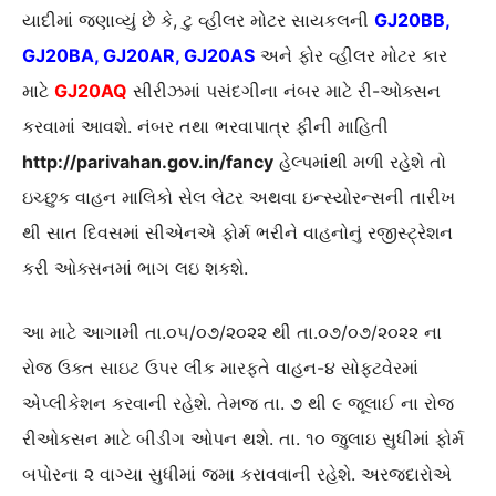
યાદીમાં જણાવ્યું છે કે, ટુ વ્હીલર મોટર સાયકલની
GJ20BB,
GJ20BA, GJ20AR, GJ20AS
અને ફોર વ્હીલર મોટર કાર
માટે
GJ20AQ
સીરીઝમાં પસંદગીના નંબર માટે રી-ઓક્સન
કરવામાં આવશે. નંબર તથા ભરવાપાત્ર ફીની માહિતી
http://parivahan.gov.in/fancy
હેલ્પમાંથી મળી રહેશે તો
ઇચ્છુક વાહન માલિકો સેલ લેટર અથવા ઇન્સ્યોરન્સની તારીખ
થી સાત દિવસમાં સીએનએ ફોર્મ ભરીને વાહનોનું રજીસ્ટ્રેશન
કરી ઓક્સનમાં ભાગ લઇ શકશે.
આ માટે આગામી તા.૦૫/૦૭/૨૦૨૨ થી તા.૦૭/૦૭/૨૦૨૨ ના
રોજ ઉક્ત સાઇટ ઉપર લીંક મારફતે વાહન-૪ સોફટવેરમાં
એપ્લીકેશન કરવાની રહેશે. તેમજ તા. ૭ થી ૯ જૂલાઈ ના રોજ
રીઓકસન માટે બીડીગ ઓપન થશે. તા. ૧૦ જુલાઇ સુધીમાં ફોર્મ
બપોરના ૨ વાગ્યા સુધીમાં જમા કરાવવાની રહેશે. અરજદારોએ