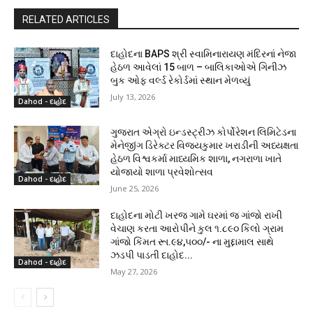
RELATED ARTICLES
દાહોદના BAPS શ્રી સ્વામિનારાયણ મંદિરનાં નેજા
હેઠળ આવેલાં 15 બાળ – બાલિકાઓએ ગિનીઝ
બુક ઓફ વર્લ્ડ રેકોર્ડમાં સ્થાન મેળવ્યું
July 13, 2026
Dahod - દાહોદ
ગુજરાત એગ્રો ઇન્ડસ્ટ્રીઝ કોર્પોરેશન લિમિટેડના
મેનેજીંગ ડિરેક્ટર વિજયકુમાર ખરાડીની અધ્યક્ષતા
હેઠળ વિશ્વકર્મા માધ્યમિક શાળા, નગરાળા ખાતે
યોજાયો શાળા પ્રવેશોત્સવ
Dahod - દાહોદ
June 25, 2026
દાહોદના મોટી ખરજ ગામે ઘરમાં જ ગાંજો રાખી
વેચાણ કરતા આરોપીને કુલ ૧.૮૯૦ કિલો ગ્રામ
ગાંજો કિંમત રૂા.૯૪,૫૦૦/- ના મુદ્દામાલ સાથે
ઝડપી પાડતી દાહોદ...
Dahod - દાહોદ
May 27, 2026