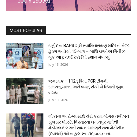
MOST POPULAR
દાહોદના BAPS શ્રી સ્વામિનારાયણ મંદિરનાં નેજા
હેઠળ આવેલાં 15 બાળ – બાલિકાઓએ ગિનીઝ
બુક ઓફ વર્લ્ડ રેકોર્ડમાં સ્થાન મેળવ્યું
July 13, 2026
જનરક્ષક – 112 દુધિયા PCR ટીમની
સમયસૂચકતા અને બહાદુરીથી બે કિંમતી જીવ
બચ્યા
July 13, 2026
લોકોના આરોગ્ય સાથે ચેડાં કરતા બોગસ તબીબને
સુખસર પો.સ્ટે. વિસ્તારના લખનપુર ગામેથી
મેડીકલને લગતી સાધન સામગ્રી તથા મેડીસીન
(દવાઓ) ઓના કુલ રૂા. ૪૯,૦૦૬/- ના...