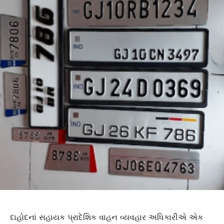
દાહોદનાં સહાયક પ્રાદેશિક વાહન વ્યવહાર અધિકારીએ એક