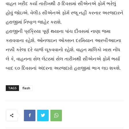
વાહન ખરીદ કર્યા તારીખથી ૭ દિવસમાં સીએનએ ફોર્મ ભરેલું
હોવું જોઇએ. વેલીડ સીએનએ ફોર્મ રજૂ નહી કરનાર અરજદારને
હરાજીમાં નિષ્ફળ જાહેર કરાશે.
હરાજીની પ્રક્રિયા પૂર્ણ થયાના પાંચ દીવસમાં નાણા જમા
કરાવવાના રહેશે. ઓનલાઇન ઓક્સન દરમિયાન આરબીઆઇના
નક્કી કરેલા દરે ચાર્જ ચૂકવવાનો રહેશે. વાહન માલિકો ખાસ નોંધ
લે કે, વાહનના સેલ લેટરમાં સેલ તારીખથી સીએનએ ફોર્મ ભર્યા
બાદ ૬૦ દિવસનાં અંદરના અરજદારો હરાજીમાં ભાગ લઇ શકશે.
TAGS
flash