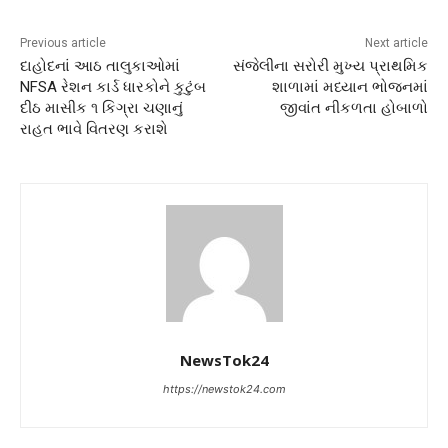
Previous article
Next article
દાહોદનાં આઠ તાલુકાઓમાં
સંજેલીના સરોરી મુખ્ય પ્રાથમિક
NFSA રેશન કાર્ડ ધારકોને કુટુંબ
શાળામાં મધ્યાન ભોજનમાં
દીઠ માસીક ૧ કિગ્રા ચણાનું
જીવાંત નીકળતા હોબાળો
રાહત ભાવે વિતરણ કરાશે
NewsTok24
https://newstok24.com