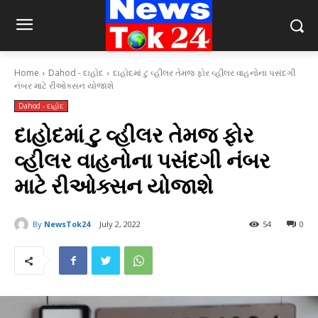
Home
Dahod - દાહોદ
દાહોદમાં ટુ વ્હીલર તેમજ ફોર વ્હીલર વાહનોના પસંદગી
નંબર માટે રીઓક્સન યોજાશે
Dahod - દાહોદ
દાહોદમાં ટુ વ્હીલર તેમજ ફોર
વ્હીલર વાહનોના પસંદગી નંબર
માટે રીઓક્સન યોજાશે
By
NewsTok24
July 2, 2022
54
0