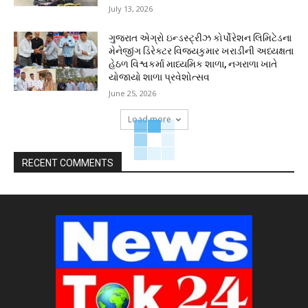
July 13, 2026
ગુજરાત એગ્રો ઇન્ડસ્ટ્રીઝ કોર્પોરેશન લિમિટેડના
મેનેજીંગ ડિરેક્ટર વિજયકુમાર ખરાડીની અધ્યક્ષતા
હેઠળ વિશ્વકર્મા માધ્યમિક શાળા, નગરાળા ખાતે
યોજાયો શાળા પ્રવેશોત્સવ
June 25, 2026
Load more
RECENT COMMENTS