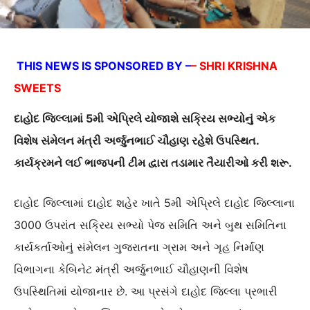
THIS NEWS IS SPONSORED BY –
– SHRI KRISHNA
SWEETS
દાહોદ જિલ્લામાં 5મી એપ્રિલે યોજાશે સક્રિય સભ્યોનું એક
વિશેષ સંમેલન મંત્રી અર્જુનભાઈ ચૌહાણ રહેશે ઉપસ્થિત.
કાર્યક્રમને લઈ ભાજપની ટીમ દ્વારા તડામાર તૈયારીઓ કરી શરૂ.
દાહોદ જિલ્લામાં દાહોદ શહેર ખાતે 5મી એપ્રિલે દાહોદ જિલ્લાના
3000 ઉપરાંત સક્રિય સભ્યો પેજ સમિતિ અને બુથ સમિતિના
કાર્યકર્તાઓનું સંમેલન ગુજરાતના ગ્રામ અને ગૃહ નિર્માણ
વિભાગના કેબિનેટ મંત્રી અર્જુનભાઈ ચૌહાણની વિશેષ
ઉપસ્થિતિમાં યોજાનાર છે. આ પ્રસંગે દાહોદ જિલ્લા પ્રભારી