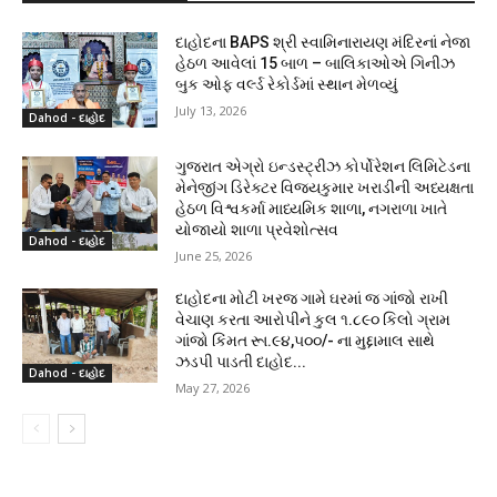
દાહોદના BAPS શ્રી સ્વામિનારાયણ મંદિરનાં નેજા
હેઠળ આવેલાં 15 બાળ – બાલિકાઓએ ગિનીઝ
બુક ઓફ વર્લ્ડ રેકોર્ડમાં સ્થાન મેળવ્યું
July 13, 2026
Dahod - દાહોદ
ગુજરાત એગ્રો ઇન્ડસ્ટ્રીઝ કોર્પોરેશન લિમિટેડના
મેનેજીંગ ડિરેક્ટર વિજયકુમાર ખરાડીની અધ્યક્ષતા
હેઠળ વિશ્વકર્મા માધ્યમિક શાળા, નગરાળા ખાતે
યોજાયો શાળા પ્રવેશોત્સવ
Dahod - દાહોદ
June 25, 2026
દાહોદના મોટી ખરજ ગામે ઘરમાં જ ગાંજો રાખી
વેચાણ કરતા આરોપીને કુલ ૧.૮૯૦ કિલો ગ્રામ
ગાંજો કિંમત રૂા.૯૪,૫૦૦/- ના મુદ્દામાલ સાથે
ઝડપી પાડતી દાહોદ...
Dahod - દાહોદ
May 27, 2026