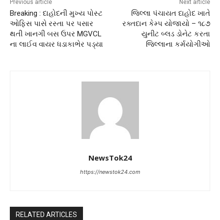
Previous article
Next article
Breaking : દાહોદની મુખ્ય પોસ્ટ
જિલ્લા પંચાયત દાહોદ ખાતે
ઓફિસ પાસે રસ્તા પર પસાર
રક્તદાન કેમ્પ યોજાયો – ૧૮૭
થતી ખાનગી બસ ઉપર MGVCL
યુનીટ બ્લડ ડોનેટ કરતા
ના લાઈવ વાયર ધડાકાભેર પડ્યા
જિલ્લાના કર્મયોગીઓ
NewsTok24
https://newstok24.com
RELATED ARTICLES