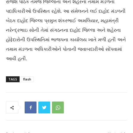
રાજેશ પાઠક તેમજ જિલ્લાના અને શહેરના તમામ મંડળના
પદાધિકારીઓ ઉપસ્થિત રહેશે. આ સંમેલનને લઈ દાહોદ મંડળની
બેઠક દાહોદ જિલ્લા પ્રમુખ શંકરભાઈ અમલિયાર, મહામંત્રી
નરેન્દ્રભાઇ સોની તેમાં સંગઠનના દાહોદ જિલ્લા અને શહેરના
હોદ્દેદારોની ઉપસ્થિતિમાં ભાજપના કાર્યાલય ખાતે મળી હતી અને
તમામ મંડળના અધિકારીઓને પોતાની જવાબદારીઓ સોંપવામાં
આવી હતી.
TAGS
flash