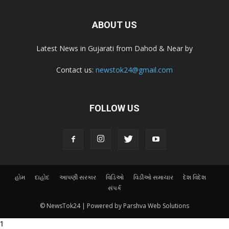
ABOUT US
Latest News in Gujarati from Dahod & Near by
Contact us:
newstok24@gmail.com
FOLLOW US
હોમ
દાહોદ
આપણી સરકાર
વિડિઓ
વિડીઓ સમાચાર
દેશ વિદેશ
સંપર્ક
© NewsTok24 | Powered by Parshva Web Solutions
link panel
1