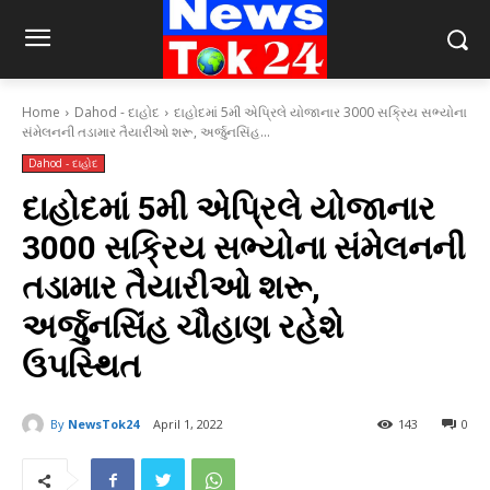
Home
Dahod - દાહોદ
દાહોદમાં 5મી એપ્રિલે યોજાનાર 3000 સક્રિય સભ્યોના
સંમેલનની તડામાર તૈયારીઓ શરૂ, અર્જુનસિંહ...
Dahod - દાહોદ
દાહોદમાં 5મી એપ્રિલે યોજાનાર
3000 સક્રિય સભ્યોના સંમેલનની
તડામાર તૈયારીઓ શરૂ,
અર્જુનસિંહ ચૌહાણ રહેશે
ઉપસ્થિત
By
NewsTok24
April 1, 2022
143
0