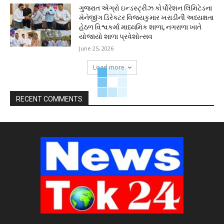
ગુજરાત એગ્રો ઇન્ડસ્ટ્રીઝ કોર્પોરેશન લિમિટેડના
મેનેજીંગ ડિરેક્ટર વિજયકુમાર ખરાડીની અધ્યક્ષતા
હેઠળ વિશ્વકર્મા માધ્યમિક શાળા, નગરાળા ખાતે
યોજાયો શાળા પ્રવેશોત્સવ
June 25, 2026
Load more
RECENT COMMENTS