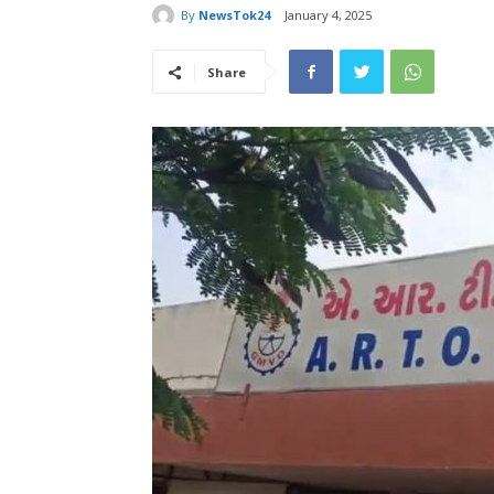
By
NewsTok24
January 4, 2025
Share