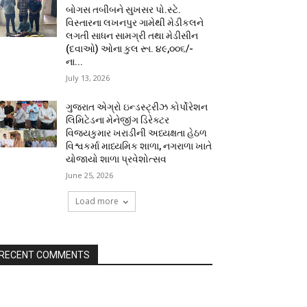
બોગસ તબીબને સુખસર પો.સ્ટે.
વિસ્તારના લખનપુર ગામેથી મેડીકલને
લગતી સાધન સામગ્રી તથા મેડીસીન
(દવાઓ) ઓના કુલ રૂા. ૪૯,૦૦૬/-
ના...
July 13, 2026
ગુજરાત એગ્રો ઇન્ડસ્ટ્રીઝ કોર્પોરેશન
લિમિટેડના મેનેજીંગ ડિરેક્ટર
વિજયકુમાર ખરાડીની અધ્યક્ષતા હેઠળ
વિશ્વકર્મા માધ્યમિક શાળા, નગરાળા ખાતે
યોજાયો શાળા પ્રવેશોત્સવ
June 25, 2026
Load more
RECENT COMMENTS