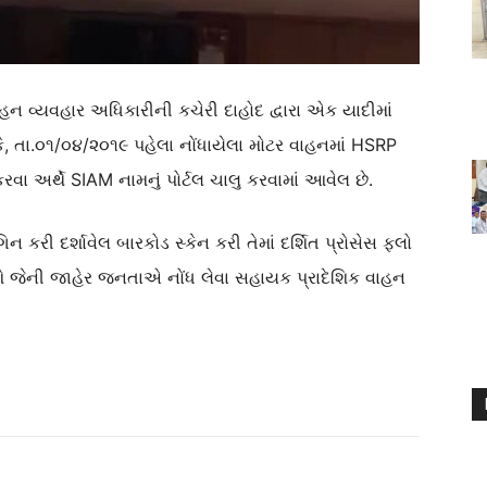
હન વ્યવહાર અધિકારીની કચેરી દાહોદ દ્વારા એક યાદીમાં
ે, તા.૦૧/૦૪/૨૦૧૯ પહેલા નોંધાયેલા મોટર વાહનમાં HSRP
કરવા અર્થે SIAM નામનું પોર્ટલ ચાલુ કરવામાં આવેલ છે.
 કરી દર્શાવેલ બારકોડ સ્કેન કરી તેમાં દર્શિત પ્રોસેસ ફલો
ાશે જેની જાહેર જનતાએ નોંધ લેવા સહાયક પ્રાદેશિક વાહન