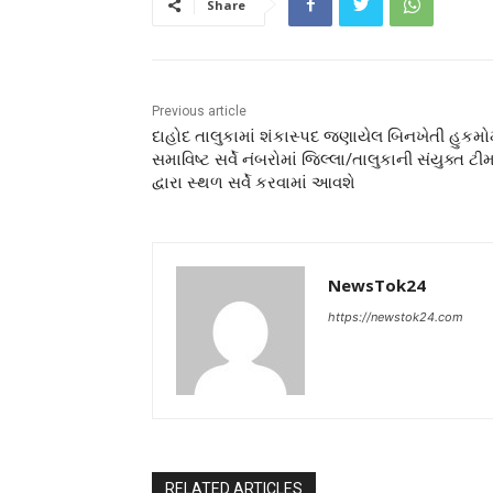
Share
Previous article
દાહોદ તાલુકામાં શંકાસ્પદ જણાયેલ બિનખેતી હુકમોમ
સમાવિષ્ટ સર્વે નંબરોમાં જિલ્લા/તાલુકાની સંયુક્ત ટી
દ્વારા સ્થળ સર્વે કરવામાં આવશે
NewsTok24
https://newstok24.com
RELATED ARTICLES