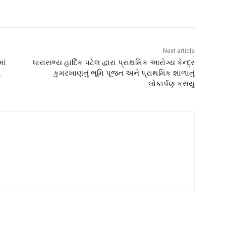
Next article
ાં
ધારાસભ્ય હાર્દિક પટેલ દ્વારા પ્રાથમિક આરોગ્ય કેન્દ્ર
મ
કુમરખાણનું ભૂમિ પૂજન અને પ્રાથમિક શાળાનું
લોકાર્પણ કરાયું