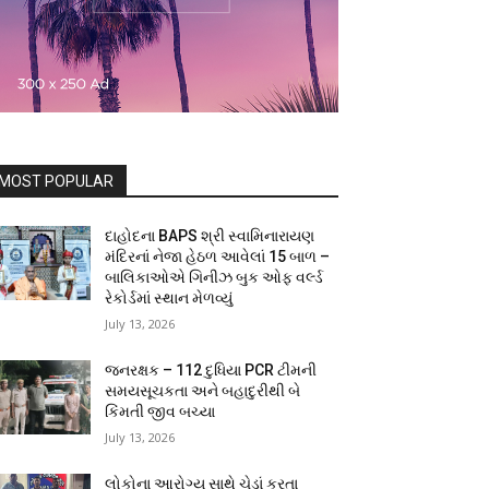
MOST POPULAR
દાહોદના BAPS શ્રી સ્વામિનારાયણ
મંદિરનાં નેજા હેઠળ આવેલાં 15 બાળ –
બાલિકાઓએ ગિનીઝ બુક ઓફ વર્લ્ડ
રેકોર્ડમાં સ્થાન મેળવ્યું
July 13, 2026
જનરક્ષક – 112 દુધિયા PCR ટીમની
સમયસૂચકતા અને બહાદુરીથી બે
કિંમતી જીવ બચ્યા
July 13, 2026
લોકોના આરોગ્ય સાથે ચેડાં કરતા