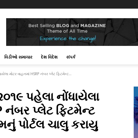
!
વિડીઓ સમાચાર
દેશ વિદેશ
સંપર્ક
યેલા મોટર વાહનમાં HSRP નંબર પ્લેટ ફિટમેન્ટ...
૦૧૯ પહેલા નોંધાયેલા
નંબર પ્લેટ ફિટમેન્ટ
નું પોર્ટલ ચાલુ કરાયુ