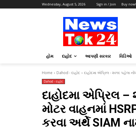
Wednesday, August 5, 2026
Sign in / Join
Buy now
હોમ
દાહોદ
આપણી સરકાર
વિડિઓ
Home
Dahod - દાહોદ
દાહોદમા એપ્રિલ - ૨૦૧૯ પહેલા નોંધા
Dahod - દાહોદ
દાહોદમા એપ્રિલ – ૨
મોટર વાહનમાં HSRP 
કરવા અર્થે SIAM નામ