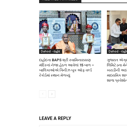
Dahod - દાહોદ
Dahod - દાહો
દાહોદના BAPS શ્રી સ્વામિનારાયણ
ગુજરાત એગ્રો
મંદિરનાં નેજા હેઠળ આવેલાં 15 બાળ –
લિમિટેડના મે
બાલિકાઓએ ગિનીઝ બુક ઓફ વર્લ્ડ
ખરાડીની અધ્યક
રેકોર્ડમાં સ્થાન મેળવ્યું
માધ્યમિક શા
શાળા પ્રવેશો
LEAVE A REPLY