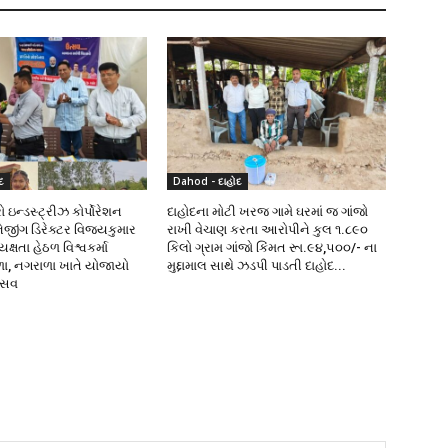
દ
Dahod - દાહોદ
 ઇન્ડસ્ટ્રીઝ કોર્પોરેશન
દાહોદના મોટી ખરજ ગામે ઘરમાં જ ગાંજો
નેજીંગ ડિરેક્ટર વિજયકુમાર
રાખી વેચાણ કરતા આરોપીને કુલ ૧.૮૯૦
્ષતા હેઠળ વિશ્વકર્મા
કિલો ગ્રામ ગાંજો કિંમત રૂા.૯૪,૫૦૦/- ના
ળા, નગરાળા ખાતે યોજાયો
મુદ્દામાલ સાથે ઝડપી પાડતી દાહોદ...
ત્સવ