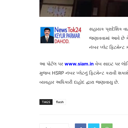
સહાયક પ્રાદેશિક વા
જણાવવામાં આવે છે ક
નંબર પ્લેટ ફિટમેન્ટ 
આ પોર્ટલ પર
www.siam.in
વેબ સાઇટ પર લોગિન
મુજબ HSRP નંબર પ્લેટનું ફિટમેન્ટ કરાવી શક
વ્યવહાર અધિકારી દાહોદ દ્વારા જણાવાયુ છે.
TAGS
flash