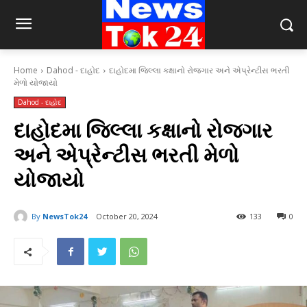
Home
Dahod - દાહોદ
દાહોદમા જિલ્લા કક્ષાનો રોજગાર અને એપ્રેન્ટીસ ભરતી
મેળો યોજાયો
Dahod - દાહોદ
દાહોદમા જિલ્લા કક્ષાનો રોજગાર
અને એપ્રેન્ટીસ ભરતી મેળો
યોજાયો
By
NewsTok24
October 20, 2024
133
0