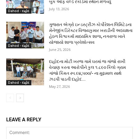
બુક ઓફ વર્લ્ડ રેકોર્ડમાં સ્થાન મેળવ્યું
July 13, 2026
Dahod - દાહોદ
ગુજરાત એગ્રો ઇન્ડસ્ટ્રીઝ કોર્પોરેશન લિમિટેડના
મેનેજીંગ ડિરેક્ટર વિજયકુમાર ખરાડીની અધ્યક્ષતા
હેઠળ વિશ્વકર્મા માધ્યમિક શાળા, નગરાળા ખાતે
યોજાયો શાળા પ્રવેશોત્સવ
Dahod - દાહોદ
June 25, 2026
દાહોદના મોટી ખરજ ગામે ઘરમાં જ ગાંજો રાખી
વેચાણ કરતા આરોપીને કુલ ૧.૮૯૦ કિલો ગ્રામ
ગાંજો કિંમત રૂા.૯૪,૫૦૦/- ના મુદ્દામાલ સાથે
ઝડપી પાડતી દાહોદ...
Dahod - દાહોદ
May 27, 2026
LEAVE A REPLY