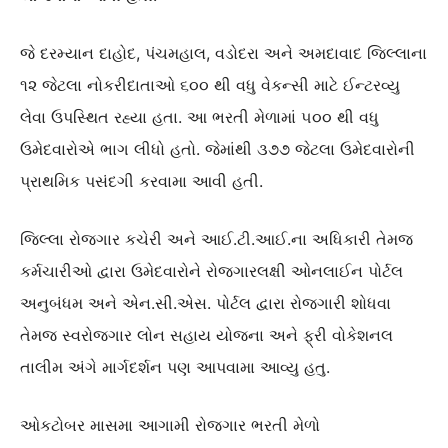
જે દરમ્યાન દાહોદ, પંચમહાલ, વડોદરા અને અમદાવાદ જિલ્લાના
૧૨ જેટલા નોકરીદાતાઓ ૬૦૦ થી વધુ વેકન્સી માટે ઈન્ટરવ્યુ
લેવા ઉપસ્થિત રહ્યા હતા. આ ભરતી મેળામાં ૫૦૦ થી વધુ
ઉમેદવારોએ ભાગ લીધો હતો. જેમાંથી ૩૭૭ જેટલા ઉમેદવારોની
પ્રાથમિક પસંદગી કરવામા આવી હતી.
જિલ્લા રોજગાર કચેરી અને આઈ.ટી.આઈ.ના અધિકારી તેમજ
કર્મચારીઓ દ્વારા ઉમેદવારોને રોજગારલક્ષી ઓનલાઈન પોર્ટલ
અનુબંધમ અને એન.સી.એસ. પોર્ટલ દ્વારા રોજગારી શોધવા
તેમજ સ્વરોજગાર લોન સહાય યોજના અને ફ્રી વોકેશનલ
તાલીમ અંગે માર્ગદર્શન પણ આપવામા આવ્યુ હતુ.
ઓકટોબર માસમા આગામી રોજગાર ભરતી મેળો