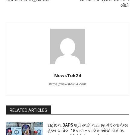
લીધો
NewsTok24
https://newstok24.com
RELATED ARTICLES
દાહોદના BAPS શ્રી સ્વામિનારાયણ મંદિરનાં નેજા
હેઠળ આવેલાં 15 બાળ – બાલિકાઓએ ગિનીઝ