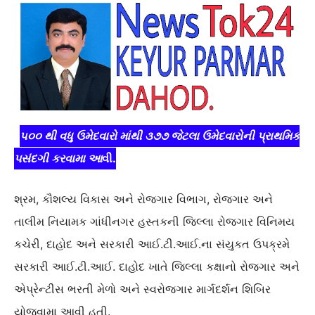
૫૦૦ થી વધુ ઉમેદવારો માંથી ૩૭૭ જેટલા ઉમેદવારોની પ્રાથમિક
પસંદગી કરવામા આ
વી.
શ્રમ, કૌશલ્ય વિકાસ અને રોજગાર વિભાગ, રોજગાર અને
તાલીમ નિયામક ગાંધીનગર હસ્તકની જિલ્લા રોજગાર વિનિમય
કચેરી, દાહોદ અને સરકારી આઈ.ટી.આઈ.ના સંયુકત ઉપક્રમે
સરકારી આઈ.ટી.આઈ. દાહોદ ખાતે જિલ્લા કક્ષાનો રોજગાર અને
એપ્રેન્ટીસ ભરતી મેળો અને સ્વરોજગાર માર્ગદર્શન શિબિર
યોજવામા આવી હતી.