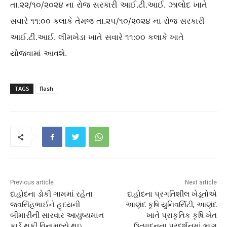
તા.૨૨/૧૦/૨૦૨૪ ના રોજ સરકારી આઈ.ટી.આઈ. ઝાલોદ ખાતે
સવારે ૧૧:૦૦ કલાકે તેમજ તા.૨૫/૧૦/૨૦૨૪ ના રોજ સરકારી
આઈ.ટી.આઈ. લીમખેડા ખાતે સવારે ૧૧:૦૦ કલાકે ખાતે
યોજવામાં આવશે.
TAGS
flash
Previous article
Next article
દાહોદના ડોકી ગામમાં રહેતા
દાહોદના પ્રગતિશીલ ખેડૂતોએ
જવસિંહભાઈને હૃદયની
આણંદ કૃષિ યુનિવર્સિટી, આણંદ
બીમારીની સારવાર આયુષ્યમાન
ખાતે પ્રાકૃતિક કૃષિ ખેત
કાર્ડ થકી વિનામૂલ્યે થઇ
ઉત્પાદનના પ્રદર્શનમાં ભાગ