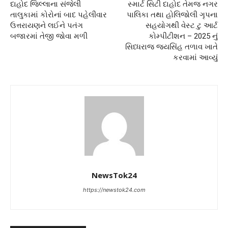
દાહોદ જિલ્લાના સંજેલી
સ્માર્ટ સિટી દાહોદ તેમજ નગર
તાલુકામાં કોરોનાં બાદ પહેલીવાર
પાલિકા તથા હોલિજોલી ગૃપના
ઉત્તરાયણને લઈને પતંગ
સહયોગથી વેસ્ટ ટુ આર્ટ
બજારમાં તેજી જોવા મળી
કોમ્પીટીશન – 2025 નું
સિધ્ધરાજ જયસિંહ તળાવ ખાતે
કરવામાં આવ્યું
NewsTok24
https://newstok24.com