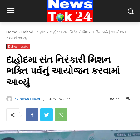
Home
Dahod - દાહોદ
દાહોદમા સંત નિરંકારી મિશન ભક્તિ પર્વનું આયોજન
કરવામાં આવ્યું
Dahod - દાહોદ
દાહોદમા સંત નિરંકારી મિશન
ભક્તિ પર્વનું આયોજન કરવામાં
આવ્યું
By
NewsTok24
January 13, 2025
86
0