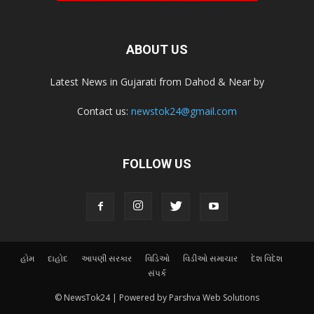
ABOUT US
Latest News in Gujarati from Dahod & Near by
Contact us:
newstok24@gmail.com
FOLLOW US
હોમ
દાહોદ
આપણી સરકાર
વિડિઓ
વિડીઓ સમાચાર
દેશ વિદેશ
સંપર્ક
© NewsTok24 | Powered by Parshva Web Solutions