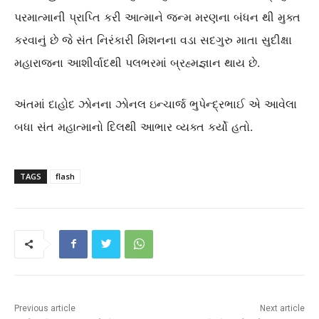
પરમાત્માની પ્રાપ્તિ કરી આત્માને જન્મ મરણના બંધન થી મુક્ત
કરવાનું છે જે સંત નિરંકારી મિશનના વડા સદગુરુ માતા સુદીક્ષા
મહારાજના આશીર્વાદથી પલભરમાં બ્રહ્મજ્ઞાન થાય છે.
અંતમાં દાહોદ ઝોનના ઝોનલ ઇન્ચાર્જ ભુપેન્દ્રભાઈ એ આવેલા
બધા સંત મહાત્માનો દિલથી આભાર વ્યક્ત કર્યો હતો.
TAGS
flash
Previous article
Next article