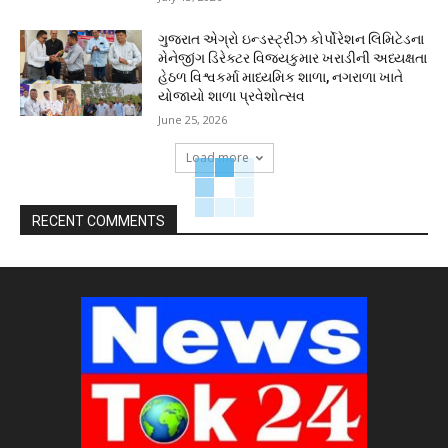
ગુજરાત એગ્રો ઇન્ડસ્ટ્રીઝ કોર્પોરેશન લિમિટેડના
મેનેજીંગ ડિરેક્ટર વિજયકુમાર ખરાડીની અધ્યક્ષતા
હેઠળ વિશ્વકર્મા માધ્યમિક શાળા, નગરાળા ખાતે
યોજાયો શાળા પ્રવેશોત્સવ
June 25, 2026
Load more
RECENT COMMENTS