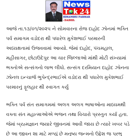
આજે તા.૧૩/૦૧/૨૦૨૫ ને સોમવારના રોજ દાહોદ ઝોનમાં ભક્તિ
પર્વ સમાગમ વડોદરા થી પધારેલ મુકેશભાઈ પરમારની
અધ્યક્ષતામાં ઉજવવામાં આવ્યો. જેમાં દાહોદ, પંચમહાલ,
મહીસાગર, છોટાઉદેપુર આ ચાર જિલ્લાઓ માંથી મોટી સંખ્યામાં
ભક્તોએ સત્સંગનો લાભ લીધો. સત્સંગ દરમિયાન દાહોદ ઝોનના
ઝોનલ ઇન્ચાર્જ ભુપેન્દ્રભાઈએ વડોદરા થી પધારેલ મુકેશભાઈ
પરમારનું ફૂલહાર થી સ્વાગત કર્યું
ભક્તિ પર્વ સંત સમાગમમાં અલગ અલગ ભાષાઓના માધ્યમથી
વક્તા સંત મહાત્માઓએ ભજન તથા વિચારો પ્રસ્તુત કર્યા હતા.
જેમાં બ્રહ્મજ્ઞાન જ્યારે જીવનમાં આવી જાય છે ત્યારે ખબર પડે
છે આ જીવન શા માટે મળ્યું છે મનુષ્ય જન્મનો ઉદ્દેશ જ પ્રભુ