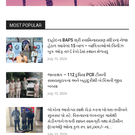
MOST POPULAR
દાહોદના BAPS શ્રી સ્વામિનારાયણ મંદિરનાં નેજા
હેઠળ આવેલાં 15 બાળ – બાલિકાઓએ ગિનીઝ
બુક ઓફ વર્લ્ડ રેકોર્ડમાં સ્થાન મેળવ્યું
July 13, 2026
જનરક્ષક – 112 દુધિયા PCR ટીમની
સમયસૂચકતા અને બહાદુરીથી બે કિંમતી જીવ
બચ્યા
July 13, 2026
લોકોના આરોગ્ય સાથે ચેડાં કરતા બોગસ તબીબને
સુખસર પો.સ્ટે. વિસ્તારના લખનપુર ગામેથી
મેડીકલને લગતી સાધન સામગ્રી તથા મેડીસીન
(દવાઓ) ઓના કુલ રૂા. ૪૯,૦૦૬/- ના...
July 13, 2026