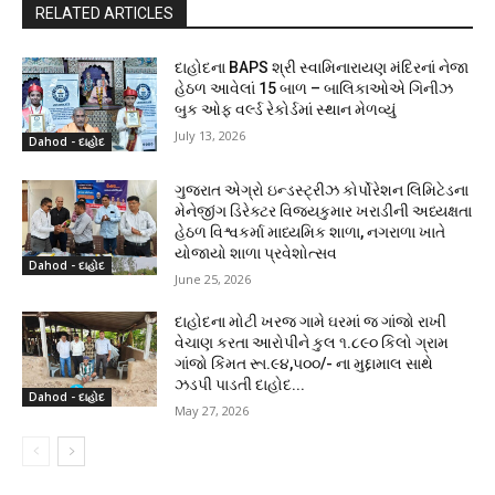
RELATED ARTICLES
દાહોદના BAPS શ્રી સ્વામિનારાયણ મંદિરનાં નેજા
હેઠળ આવેલાં 15 બાળ – બાલિકાઓએ ગિનીઝ
બુક ઓફ વર્લ્ડ રેકોર્ડમાં સ્થાન મેળવ્યું
July 13, 2026
Dahod - દાહોદ
ગુજરાત એગ્રો ઇન્ડસ્ટ્રીઝ કોર્પોરેશન લિમિટેડના
મેનેજીંગ ડિરેક્ટર વિજયકુમાર ખરાડીની અધ્યક્ષતા
હેઠળ વિશ્વકર્મા માધ્યમિક શાળા, નગરાળા ખાતે
યોજાયો શાળા પ્રવેશોત્સવ
Dahod - દાહોદ
June 25, 2026
દાહોદના મોટી ખરજ ગામે ઘરમાં જ ગાંજો રાખી
વેચાણ કરતા આરોપીને કુલ ૧.૮૯૦ કિલો ગ્રામ
ગાંજો કિંમત રૂા.૯૪,૫૦૦/- ના મુદ્દામાલ સાથે
ઝડપી પાડતી દાહોદ...
Dahod - દાહોદ
May 27, 2026