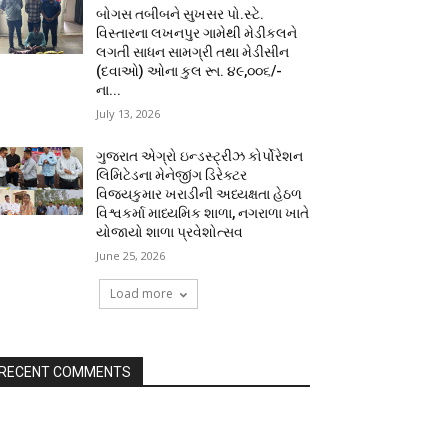
બોગસ તબીબને સુખસર પો.સ્ટે.
વિસ્તારના લખનપુર ગામેથી મેડીકલને
લગતી સાધન સામગ્રી તથા મેડીસીન
(દવાઓ) ઓના કુલ રૂા. ૪૯,૦૦૬/-
ના...
July 13, 2026
ગુજરાત એગ્રો ઇન્ડસ્ટ્રીઝ કોર્પોરેશન
લિમિટેડના મેનેજીંગ ડિરેક્ટર
વિજયકુમાર ખરાડીની અધ્યક્ષતા હેઠળ
વિશ્વકર્મા માધ્યમિક શાળા, નગરાળા ખાતે
યોજાયો શાળા પ્રવેશોત્સવ
June 25, 2026
Load more
RECENT COMMENTS