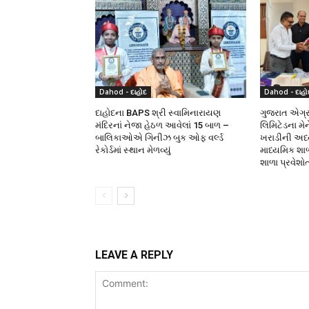
Dahod - દાહોદ
Dahod - દાહો
દાહોદના BAPS શ્રી સ્વામિનારાયણ
ગુજરાત એગ્રો
મંદિરનાં નેજા હેઠળ આવેલાં 15 બાળ –
લિમિટેડના મે
બાલિકાઓએ ગિનીઝ બુક ઓફ વર્લ્ડ
ખરાડીની અધ્યક
રેકોર્ડમાં સ્થાન મેળવ્યું
માધ્યમિક શા
શાળા પ્રવેશો
LEAVE A REPLY