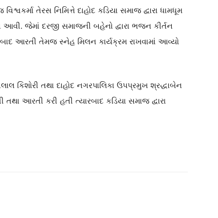
જ વિશ્વકર્મા તેરસ નિમિત્તે દાહોદ કડિયા સમાજ દ્વારા ધામધૂમ
 આવી. જેમાં દરજી સમાજની બહેનો દ્વારા ભજન કીર્તન
ર બાદ આરતી તેમજ સ્નેહ મિલન કાર્યક્રમ રાખવામાં આવ્યો
લાલ કિશોરી તથા દાહોદ નગરપાલિકા ઉપપ્રમુખ શ્રદ્ધાબેન
તી તથા આરતી કરી હતી ત્યારબાદ કડિયા સમાજ દ્વારા