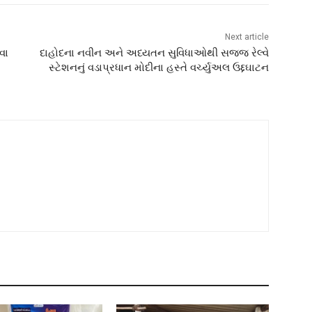
Next article
રવા
દાહોદના નવીન અને અધ્યતન સુવિધાઓથી સજ્જ રેલ્વે
સ્ટેશનનું વડાપ્રધાન મોદીના હસ્તે વર્ચ્યુઅલ ઉદ્દઘાટન