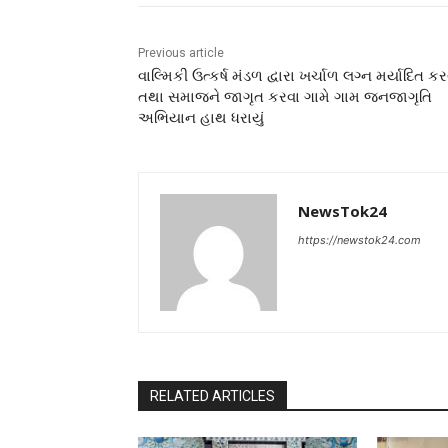
Previous article
વાલ્મિકી ઉત્કર્ષ મંડળ દ્વારા ખર્ચાળ લગ્ન મર્યાદિત ક
તથા સમાજને જાગૃત કરવા ગામે ગામ જનજાગૃતિ
અભિયાન હાથ ધરાયું
NewsTok24
https://newstok24.com
RELATED ARTICLES