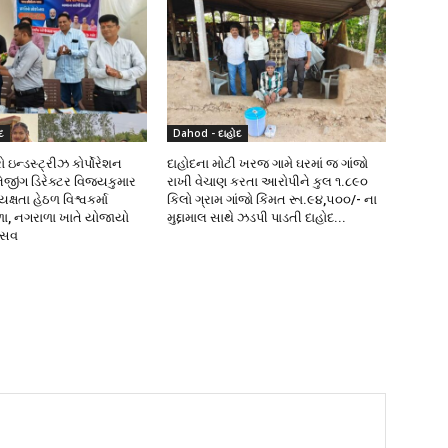
દ
Dahod - દાહોદ
 ઇન્ડસ્ટ્રીઝ કોર્પોરેશન
દાહોદના મોટી ખરજ ગામે ઘરમાં જ ગાંજો
નેજીંગ ડિરેક્ટર વિજયકુમાર
રાખી વેચાણ કરતા આરોપીને કુલ ૧.૮૯૦
્ષતા હેઠળ વિશ્વકર્મા
કિલો ગ્રામ ગાંજો કિંમત રૂા.૯૪,૫૦૦/- ના
ળા, નગરાળા ખાતે યોજાયો
મુદ્દામાલ સાથે ઝડપી પાડતી દાહોદ...
ત્સવ