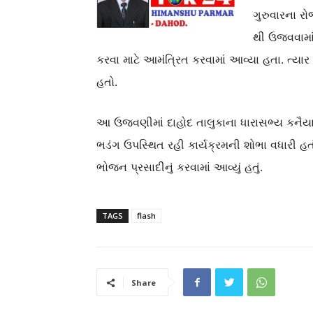
ગુરુવારના રો
થી ઉજવવામાં
કરવા માટે આમંત્રિત કરવામાં આવ્યા હતા. ત્યા
હતો.
આ ઉજવણીમાં દાહોદ તાલુકાના ધારાસભ્ય કનૈયા
ભડંગ ઉપસ્થિત રહી કાર્યક્રમની શોભા વધારી હ
ભોજન પ્રસાદીનું કરવામાં આવ્યું હતું.
TAGS
flash
Share