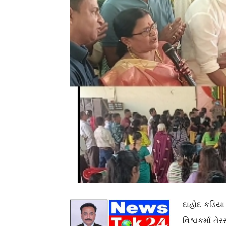
દાહોદ કડિયા
વિશ્વકર્મા 