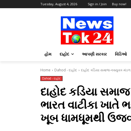
Tuesday, August 4, 2026
Sign in / Join
Buy now!
હોમ
દાહોદ
આપણી સરકાર
વિડિઓ
Home
Dahod - દાહોદ
દાહોદ કડિયા સમાજ નવયુવક મંડળ દ્વ
Dahod - દાહોદ
દાહોદ કડિયા સમાજ 
ભારત વાટીકા ખાતે ભ
ખૂબ ધામધૂમથી ઉજવ