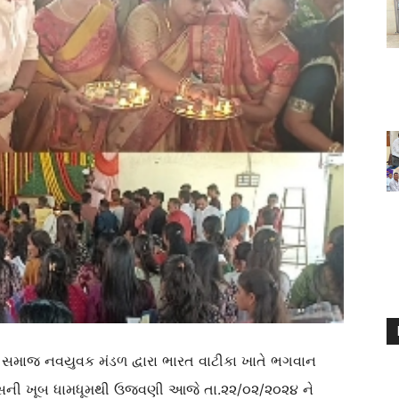
 સમાજ નવયુવક મંડળ દ્વારા ભારત વાટીકા ખાતે ભગવાન
તેરસની ખૂબ ધામધૂમથી ઉજવણી આજે તા.૨૨/૦૨/૨૦૨૪ ને