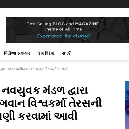
વિડીઓ સમાચાર
દેશ વિદેશ
સંપર્ક
ારા ભારત વાટીકા ખાતે ભગવાન વિશ્વકર્મા તેરસની...
નવયુવક મંડળ દ્વારા
ગવાન વિશ્વકર્મા તેરસની
ણી કરવામાં આવી