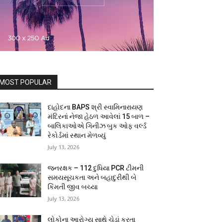
MOST POPULAR
દાહોદના BAPS શ્રી સ્વામિનારાયણ
મંદિરનાં નેજા હેઠળ આવેલાં 15 બાળ –
બાલિકાઓએ ગિનીઝ બુક ઓફ વર્લ્ડ
રેકોર્ડમાં સ્થાન મેળવ્યું
July 13, 2026
જનરક્ષક – 112 દુધિયા PCR ટીમની
સમયસૂચકતા અને બહાદુરીથી બે
કિંમતી જીવ બચ્યા
July 13, 2026
લોકોના આરોગ્ય સાથે ચેડાં કરતા