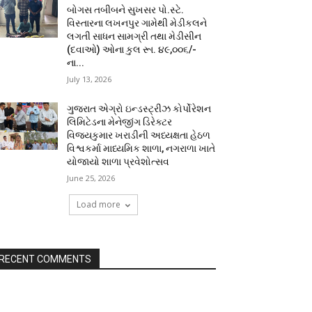
બોગસ તબીબને સુખસર પો.સ્ટે.
વિસ્તારના લખનપુર ગામેથી મેડીકલને
લગતી સાધન સામગ્રી તથા મેડીસીન
(દવાઓ) ઓના કુલ રૂા. ૪૯,૦૦૬/-
ના...
July 13, 2026
ગુજરાત એગ્રો ઇન્ડસ્ટ્રીઝ કોર્પોરેશન
લિમિટેડના મેનેજીંગ ડિરેક્ટર
વિજયકુમાર ખરાડીની અધ્યક્ષતા હેઠળ
વિશ્વકર્મા માધ્યમિક શાળા, નગરાળા ખાતે
યોજાયો શાળા પ્રવેશોત્સવ
June 25, 2026
Load more
RECENT COMMENTS