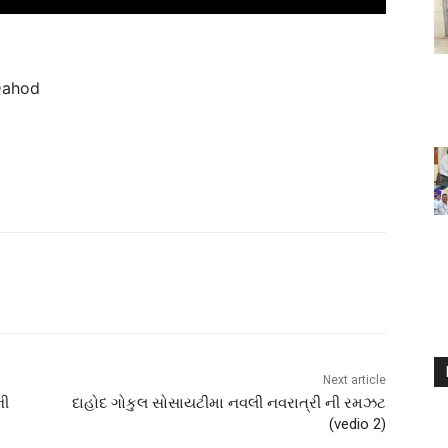
Dahod
Next article
ની
દાહોદ ગોકુલ સોસાયટીમા નવલી નવરાત્રી ની રમઝટ
(vedio 2)