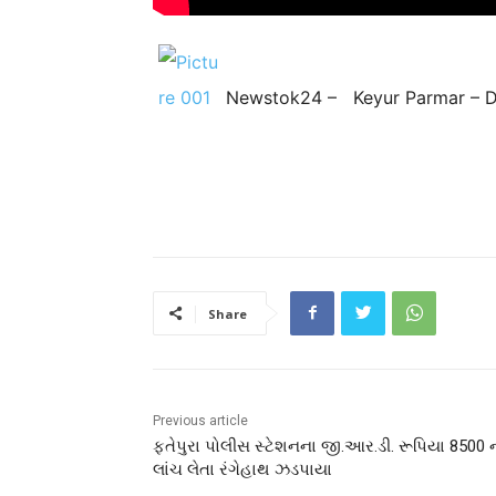
Newstok24 – Keyur Parmar – 
Share
Previous article
ફતેપુરા પોલીસ સ્ટેશનના જી.આર.ડી. રૂપિયા 8500 
લાંચ લેતા રંગેહાથ ઝડપાયા