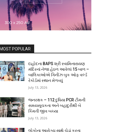
MOST POPULAR
દાહોદના BAPS શ્રી સ્વામિનારાયણ
મંદિરનાં નેજા હેઠળ આવેલાં 15 બાળ –
બાલિકાઓએ ગિનીઝ બુક ઓફ વર્લ્ડ
રેકોર્ડમાં સ્થાન મેળવ્યું
July 13, 2026
જનરક્ષક – 112 દુધિયા PCR ટીમની
સમયસૂચકતા અને બહાદુરીથી બે
કિંમતી જીવ બચ્યા
July 13, 2026
લોકોના આરોગ્ય સાથે ચેડાં કરતા