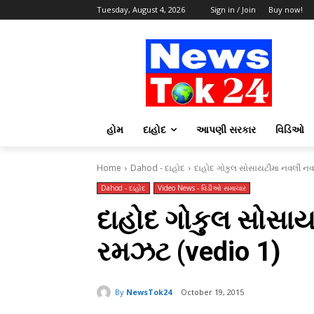
Tuesday, August 4, 2026
Sign in / Join
Buy now!
હોમ
દાહોદ
આપણી સરકાર
વિડિઓ
Home
Dahod - દાહોદ
દાહોદ ગોકુલ સોસાયટીમા નવલી નવર
Dahod - દાહોદ
Video News - વિડીઓ સમાચાર
દાહોદ ગોકુલ સોસાય
રમઝટ (vedio 1)
By
NewsTok24
October 19, 2015