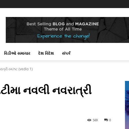
વિડીઓ સમાચાર
દેશ વિદેશ
સંપર્ક
ાત્રી રમઝટ (vedio 1)
ટીમા નવલી નવરાત્રી
569
0