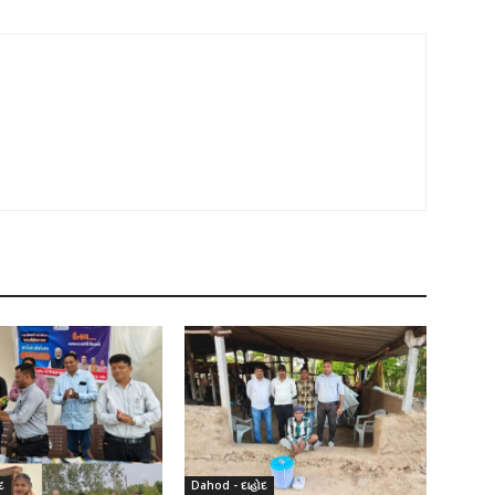
દ
Dahod - દાહોદ