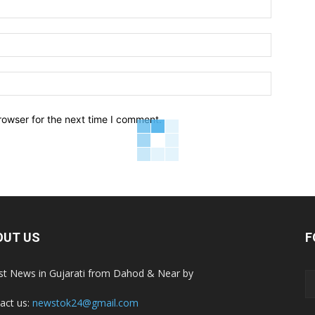
Name:*
Email:*
Website:
rowser for the next time I comment.
OUT US
F
st News in Gujarati from Dahod & Near by
act us:
newstok24@gmail.com