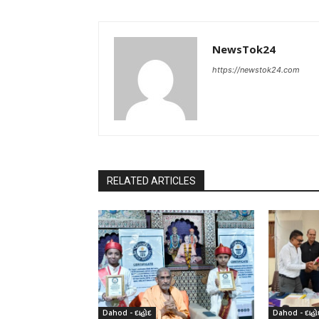
NewsTok24
https://newstok24.com
RELATED ARTICLES
Dahod - દાહોદ
Dahod - દાહો