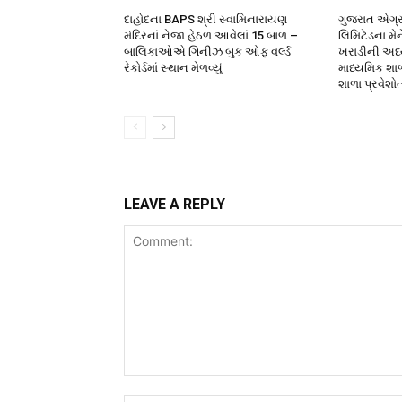
દાહોદના BAPS શ્રી સ્વામિનારાયણ
ગુજરાત એગ્રો
મંદિરનાં નેજા હેઠળ આવેલાં 15 બાળ –
લિમિટેડના મે
બાલિકાઓએ ગિનીઝ બુક ઓફ વર્લ્ડ
ખરાડીની અધ્યક
રેકોર્ડમાં સ્થાન મેળવ્યું
માધ્યમિક શા
શાળા પ્રવેશો
LEAVE A REPLY
Comment: