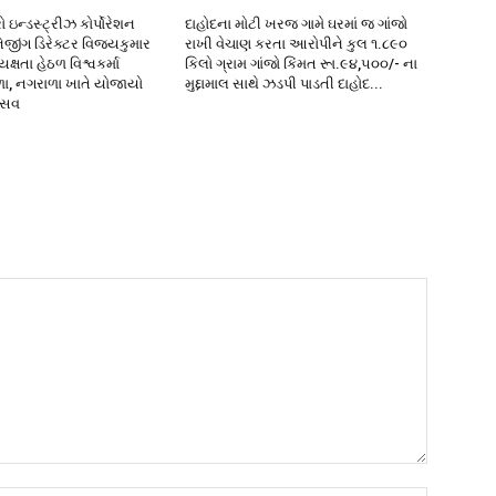
 ઇન્ડસ્ટ્રીઝ કોર્પોરેશન
દાહોદના મોટી ખરજ ગામે ઘરમાં જ ગાંજો
નેજીંગ ડિરેક્ટર વિજયકુમાર
રાખી વેચાણ કરતા આરોપીને કુલ ૧.૮૯૦
્ષતા હેઠળ વિશ્વકર્મા
કિલો ગ્રામ ગાંજો કિંમત રૂા.૯૪,૫૦૦/- ના
ળા, નગરાળા ખાતે યોજાયો
મુદ્દામાલ સાથે ઝડપી પાડતી દાહોદ...
ત્સવ