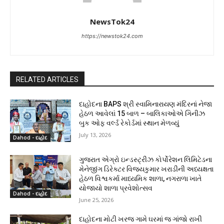
NewsTok24
https://newstok24.com
RELATED ARTICLES
દાહોદના BAPS શ્રી સ્વામિનારાયણ મંદિરનાં નેજા
હેઠળ આવેલાં 15 બાળ – બાલિકાઓએ ગિનીઝ
બુક ઓફ વર્લ્ડ રેકોર્ડમાં સ્થાન મેળવ્યું
July 13, 2026
Dahod - દાહોદ
ગુજરાત એગ્રો ઇન્ડસ્ટ્રીઝ કોર્પોરેશન લિમિટેડના
મેનેજીંગ ડિરેક્ટર વિજયકુમાર ખરાડીની અધ્યક્ષતા
હેઠળ વિશ્વકર્મા માધ્યમિક શાળા, નગરાળા ખાતે
યોજાયો શાળા પ્રવેશોત્સવ
Dahod - દાહોદ
June 25, 2026
દાહોદના મોટી ખરજ ગામે ઘરમાં જ ગાંજો રાખી