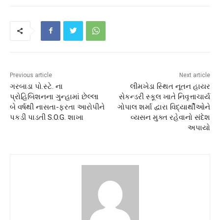
Previous article
Next article
ગરબાડા પો.સ્ટે. ના
લીમખેડા સ્થિત નૂતન હાયર
પ્રોહિબિશનના ગુન્હામાં છેલ્લા
સેકન્ડરી સ્કૂલ ખાતે નિવૃત્તાચાર્ય
બે વર્ષથી નાસતા-ફરતા આરોપીને
ગોપાલ શર્મા દ્વારા વિદ્યાર્થીઓને
પકડી પાડતી S.O.G. શાખા
વ્યસન મુક્ત રહેવાનો સંદેશ
અપાયો