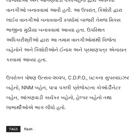
વાનગીઓ બનાવવામાં આવી હતી. આ ઉપરાંત, કિશોરી દ્વારા
લાઈવ વાનગીઓ બનાવવાની સ્પર્ધામાં બાજરી તેમજ મિક્સ
ભાજીના મુઠીયા બનાવવામાં આવ્યા હતા. ઉપસ્થિત
અધિકારીશ્રીઓ દ્વારા આ તમામ વાનગીઓમાંથી વિજેતા
બહેનોને અને કિશોરીઓને ઈનામ અને પ્રમાણપત્ર એનાયત
કરવામાં આવ્યા હતા.
ઉપરોક્ત પોષણ ઉત્સવ-૨૦૨૫, C.D.P.O., ઘટકના સુપરવાઇઝર
બહેનો, NNM બહેન, પાપા પગલી પ્રોજેક્ટના કોઓર્ડીનેટર
બહેન, આંગણવાડી કાર્યકર બહેનો, હેલ્પર બહેનો તથા
લાભાર્થીઓએ ભાગ લીધો હતો.
TAGS
flash