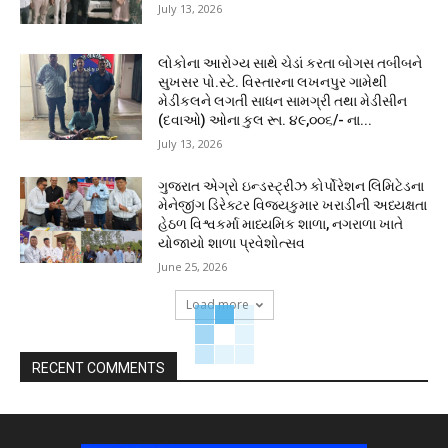
July 13, 2026
લોકોના આરોગ્ય સાથે ચેડાં કરતા બોગસ તબીબને
સુખસર પો.સ્ટે. વિસ્તારના લખનપુર ગામેથી
મેડીકલને લગતી સાધન સામગ્રી તથા મેડીસીન
(દવાઓ) ઓના કુલ રૂા. ૪૯,૦૦૬/- ના...
July 13, 2026
ગુજરાત એગ્રો ઇન્ડસ્ટ્રીઝ કોર્પોરેશન લિમિટેડના
મેનેજીંગ ડિરેક્ટર વિજયકુમાર ખરાડીની અધ્યક્ષતા
હેઠળ વિશ્વકર્મા માધ્યમિક શાળા, નગરાળા ખાતે
યોજાયો શાળા પ્રવેશોત્સવ
June 25, 2026
Load more
RECENT COMMENTS