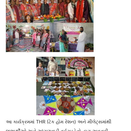
આ કાર્યક્રમમાં THR (ટેક હોમ રેશન) અને મીલેટ્સમાંથી
લાભાર્થીઓ અને આંગણવાડી વર્કરબહેનો દ્વારા અવનવી