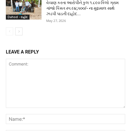
વેચાણ કરતા આરોપીને કુલ ૧.૮૯૦ કિલો ગ્રામ
ગાંજો કિંમત રૂા.૯૪,૫૦૦/- ના મુદ્દામાલ સાથે
ઝડપી પાડતી દાહોદ...
Dahod - દાહોદ
May 27, 2026
LEAVE A REPLY
Comment:
Na