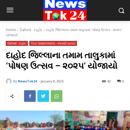
Home
Dahod - દાહોદ
દાહોદ જિલ્લાના તમામ તાલુકામાં 'પોષણ ઉત્સવ - ૨૦૨૫'
યોજાયો
Dahod - દાહોદ
Our Government - આપણી સરકાર
દાહોદ જિલ્લાના તમામ તાલુકામાં
‘પોષણ ઉત્સવ – ૨૦૨૫’ યોજાયો
By
NewsTok24
January 8, 2025
42
0