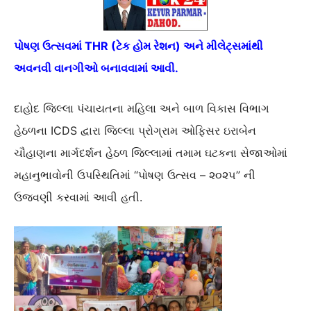
પોષણ ઉત્સવમાં THR (ટેક હોમ રેશન) અને મીલેટ્સમાંથી
અવનવી વાનગીઓ બનાવવામાં આવી.
દાહોદ જિલ્લા પંચાયતના મહિલા અને બાળ વિકાસ વિભાગ
હેઠળના ICDS દ્વારા જિલ્લા પ્રોગ્રામ ઓફિસર ઇરાબેન
ચૌહાણના માર્ગદર્શન હેઠળ જિલ્લામાં તમામ ઘટકના સેજાઓમાં
મહાનુભાવોની ઉપસ્થિતિમાં “પોષણ ઉત્સવ – ૨૦૨૫” ની
ઉજવણી કરવામાં આવી હતી.