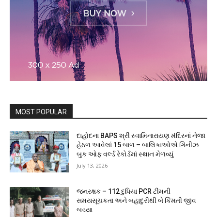
MOST POPULAR
દાહોદના BAPS શ્રી સ્વામિનારાયણ મંદિરનાં નેજા
હેઠળ આવેલાં 15 બાળ – બાલિકાઓએ ગિનીઝ
બુક ઓફ વર્લ્ડ રેકોર્ડમાં સ્થાન મેળવ્યું
July 13, 2026
જનરક્ષક – 112 દુધિયા PCR ટીમની
સમયસૂચકતા અને બહાદુરીથી બે કિંમતી જીવ
બચ્યા