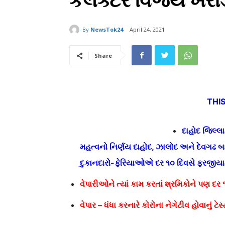
કલેક્ટર વિજય ખરા
By
NewsTok24
April 24, 2021
Share
THI
દાહોદ જિલ્લા
મહત્વનો નિર્ણય દાહોદ, ઝાલોદ અને દેવગઢ બ
દુકાનદારો-ફેરિયાઓએ દર ૧૦ દિવસે ફરજીયાત 
વેપારીઓને ત્યાં કામ કરતાં શ્રમિકોને પણ દર ૧
વેપાર – ધંધા કરનારે કોરોના નેગેટીવ હોવાનું ટેસ્ટ