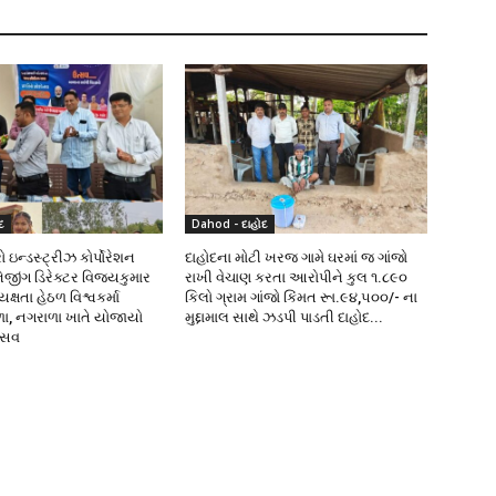
દ
Dahod - દાહોદ
 ઇન્ડસ્ટ્રીઝ કોર્પોરેશન
દાહોદના મોટી ખરજ ગામે ઘરમાં જ ગાંજો
નેજીંગ ડિરેક્ટર વિજયકુમાર
રાખી વેચાણ કરતા આરોપીને કુલ ૧.૮૯૦
્ષતા હેઠળ વિશ્વકર્મા
કિલો ગ્રામ ગાંજો કિંમત રૂા.૯૪,૫૦૦/- ના
ળા, નગરાળા ખાતે યોજાયો
મુદ્દામાલ સાથે ઝડપી પાડતી દાહોદ...
ત્સવ