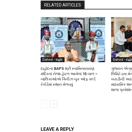
RELATED ARTICLES
Dahod - દાહોદ
Dahod - દાહો
દાહોદના BAPS શ્રી સ્વામિનારાયણ
ગુજરાત એગ્રો
મંદિરનાં નેજા હેઠળ આવેલાં 15 બાળ –
લિમિટેડના મે
બાલિકાઓએ ગિનીઝ બુક ઓફ વર્લ્ડ
ખરાડીની અધ્યક
રેકોર્ડમાં સ્થાન મેળવ્યું
માધ્યમિક શા
શાળા પ્રવેશો
LEAVE A REPLY