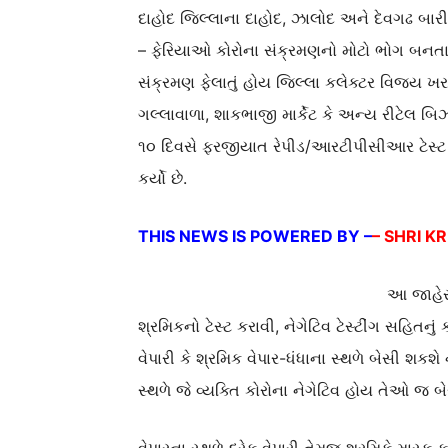
દાહોદ જિલ્લાના દાહોદ, ઝાલોદ અને દેવગઢ બારી
– ફેરિયાઓ કોરોના સંક્રમણનો મોટો ભોગ બનતા
સંક્રમણ ફેલાતું હોય જિલ્લા કલેક્ટર વિજય ખર
ગલ્લાવાળા, શાકભાજી માર્કેટ કે અન્ય રીટેલ બ
૧૦ દિવસે ફરજીયાત રેપીડ/આરટીપીસીઆર ટેસ્ટ 
કર્યો છે.
THIS NEWS IS POWERED BY –
– SHRI K
આ જાહેરન
શ્રમિકનો ટેસ્ટ કરાવી, નેગેટિવ ટેસ્ટીંગ સહિતનું 
વેપારી કે શ્રમિક વેપાર-ધંધાના સ્થળે બેસી શકશ
સ્થળે જે વ્યક્તિ કોરોના નેગેટિવ હોય તેઓ જ બે