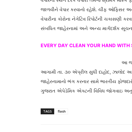
વેપારના સ્થળે દરેક વેપારી તેમજ શ્રમિકે માસ્
જાળવીને વેપાર કરવાનો રહેશે. ચીફ ઓફિસર અન
વેપારીના કોરોના નેગેટિવ રિપોર્ટની ચકાસણી કર
સંબધિત જાહેરનામાં અને અન્ય માર્ગદર્શક સૂચના
EVERY DAY CLEAN YOUR HAND WITH 
આ જા
આગામી તા. ૩૦ એપ્રીલ સુધી દાહોદ, ઝાલોદ અને
જાહેરનામાનો ભંગ કરનાર સામે ભારતીય ફોજદા
ગુજરાત એપેડેમિક એક્ટની વિવિધ જોગવાઇ અનુસ
TAGS
flash