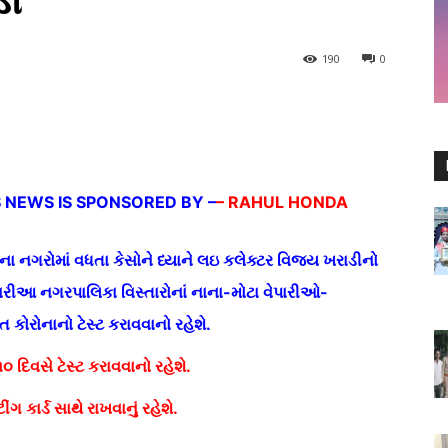
ડી
190
0
S NEWS IS SPONSORED BY –
– RAHUL HONDA
ના નગરોમાં વધતા કેસોને ધ્યાને લઇ કલેક્ટર વિજય ખરાડીનો
ારીઆ નગરપાલિકા વિસ્તારોનાં નાના-મોટા વેપારીઓ-
કોરોનાનો ટેસ્ટ કરાવવાનો રહેશે.
૦ દિવસે ટેસ્ટ કરાવવાનો રહેશે.
ીંગ કાર્ડ સાથે રાખવાનું રહેશે.