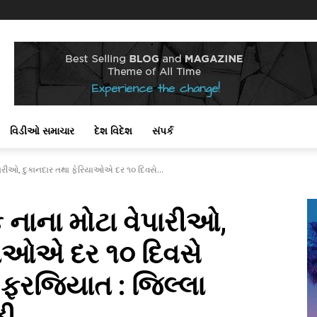
વિડીઓ સમાચાર
દેશ વિદેશ
સંપર્ક
ેપારીઓ, દુકાનદાર તથા ફેરિયાઓએ દર ૧૦ દિવસે...
ક નાના મોટા વેપારીઓ,
યાઓએ દર ૧૦ દિવસે
ો ફરજિયાત : જિલ્લા