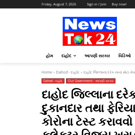
Friday, August 7, 2026
Sign in / Join
Buy now!
હોમ
દાહોદ
આપણી સરકાર
વિડિઓ
Home
Dahod - દાહોદ
દાહોદ જિલ્લાના દરેક નાના મોટા વ
Dahod - દાહોદ
Our Government - આપણી સરકાર
દાહોદ જિલ્લાના દરે
દુકાનદાર તથા ફેરિ
કોરોના ટેસ્ટ કરાવવ