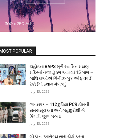
MOST POPULAR
દાહોદના BAPS શ્રી સ્વામિનારાયણ
મંદિરનાં નેજા હેઠળ આવેલાં 15 બાળ –
બાલિકાઓએ ગિનીઝ બુક ઓફ વર્લ્ડ
રેકોર્ડમાં સ્થાન મેળવ્યું
July 13, 2026
જનરક્ષક – 112 દુધિયા PCR ટીમની
સમયસૂચકતા અને બહાદુરીથી બે
કિંમતી જીવ બચ્યા
July 13, 2026
લોકોના આરોગ્ય સાથે ચેડાં કરતા