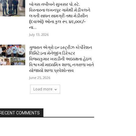
બોગસ તબીબને સુખસર પો.સ્ટે.
વિસ્તારના લખનપુર ગામેથી મેડીકલને
લગતી સાધન સામગ્રી તથા મેડીસીન
(દવાઓ) ઓના કુલ રૂા. ૪૯,૦૦૬/-
ના...
July 13, 2026
ગુજરાત એગ્રો ઇન્ડસ્ટ્રીઝ કોર્પોરેશન
લિમિટેડના મેનેજીંગ ડિરેક્ટર
વિજયકુમાર ખરાડીની અધ્યક્ષતા હેઠળ
વિશ્વકર્મા માધ્યમિક શાળા, નગરાળા ખાતે
યોજાયો શાળા પ્રવેશોત્સવ
June 25, 2026
Load more
RECENT COMMENTS