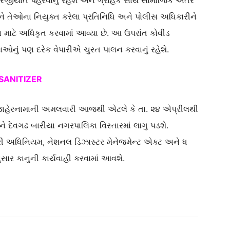
ક ફરજીયાત પહેરવાનું રહેશે અને ગ્રાહક સાથે સામાજિક અંતર
ે તેઓના નિયુક્ત કરેલા પ્રતિનિધિ અને પોલીસ અધિકારીને
વા માટે અધિકૃત કરવામાં આવ્યા છે. આ ઉપરાંત કોવીડ
ઓનું પણ દરેક વેપારીએ ચુસ્ત પાલન કરવાનું રહેશે.
SANITIZER
હેરનામાની અમલવારી આજથી એટલે કે તા. ૨૪ એપ્રીલથી
 દેવગઢ બારીયા નગરપાલિકા વિસ્તારમાં લાગુ પડશે.
રી અધિનિયમ, નેશનલ ડિઝાસ્ટર મેનેજમેન્ટ એક્ટ અને ધ
ાર કાનુની કાર્યવાહી કરવામાં આવશે.