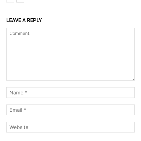
LEAVE A REPLY
Comment:
Na
Ema
Web