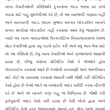
નાના વેપારીઓની પરિસ્થિતિ દુકાનોના ભાડા ભરવા ઘર ખર્ચ
કાઢવા માટે બહુ મુશ્કેલીઓ પડે છે, તો આ વ્યાજબી ગણાય નહીં
અને સરકારની ગાઇડ લાઇન મુજબ સરકાર લોકડાઉન બાબતે
સખત શબ્દોમાં લોકડાઉન નહીં કરવામાં આવે તેવું જણાવેલ છે.
ત્યારે આ નાના ગામડાઓમાં ઉચ્ચકોટિના વિચારધારાવાળા તેમજ
મોટા વેપારીઓ દ્વારા વધુ પડતો સ્ટોક કરી અને વધુ ભાવ લેવા માટે
નો આ કીમિયો છે, તેવુ નાના વેપારીઓ અને પ્રજાજનો જણાવી
રહ્યા છે. બીજુ કોરોના પોઝિટિવ કેશો કે જેઓને હોમ
કોરનટાઈન કરવામાં આવે છે તેઓની ચકાસણી અને જરૂરિયાત
માટે કોઈ જ વ્યવસ્થા કરવામાં આવતી નથી જેથી કરી પોઝિટિવ
કેસો હોય છે તેઓ જાતે જ બજારની અંદર ખરીદી કરવા નીકળી
પડે છે અને એ બાબતે તંત્ર બહુ જ નિષ્ક્રિય છે. જેથી કરી
ફતેપુરાની અંદર કેસો વધી રહ્યા છે તેવી લોકો દ્વારા અને
પોઝિટિવ કેસો દ્વારા જણાવવામાં આવ્યું હતું. એક બાજુ ગામમાં