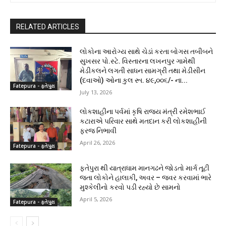
RELATED ARTICLES
લોકોના આરોગ્ય સાથે ચેડાં કરતા બોગસ તબીબને
સુખસર પો.સ્ટે. વિસ્તારના લખનપુર ગામેથી
મેડીકલને લગતી સાધન સામગ્રી તથા મેડીસીન
(દવાઓ) ઓના કુલ રૂા. ૪૯,૦૦૬/- ના...
Fatepura - ફતેપુરા
July 13, 2026
લોકશાહીના પર્વમાં કૃષિ રાજ્ય મંત્રી રમેશભાઈ
કટારાએ પરિવાર સાથે મતદાન કરી લોકશાહીની
ફરજ નિભાવી
April 26, 2026
Fatepura - ફતેપુરા
ફતેપુરા થી યાત્રાધામ માનગઢને જોડતો માર્ગ તૂટી
જતા લોકોને હાલાકી, અવર – જવર કરવામાં ભારે
મુશ્કેલીનો કરવો પડી રહ્યો છે સામનો
April 5, 2026
Fatepura - ફતેપુરા