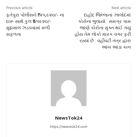
Previous article
Next article
ફતેપુરા પોલીસને ₹. ૨૫,૯૨૦/- ના
દાહોદ જિલ્લાના ઝાલોદમાં
દારૂ સાથે કુલ ₹.૪૫૯૨૦/-
કોરોના ભુલાયો : સમગ્ર ગામ
મુદ્દામાલ ઝડપવામાં મળી
જાણે કોરોના મુક્ત થઈ ગયું
સફળતા
હોય તેમ લોકો માસ્ક વગર ફરી
રહ્યાં છે : વહીવટી તંત્ર દ્વારા
આંખ આડા કાન
NewsTok24
https://newstok24.com