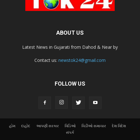
ABOUT US
Latest News in Gujarati from Dahod & Near by
Contact us:
newstok24@gmail.com
FOLLOW US
હોમ
દાહોદ
આપણી સરકાર
વિડિઓ
વિડીઓ સમાચાર
દેશ વિદેશ
સંપર્ક