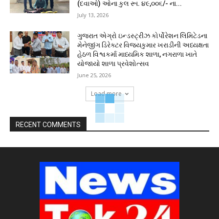
(દવાઓ) ઓના કુલ રૂા. ૪૯,૦૦૬/- ના...
July 13, 2026
ગુજરાત એગ્રો ઇન્ડસ્ટ્રીઝ કોર્પોરેશન લિમિટેડના
મેનેજીંગ ડિરેક્ટર વિજયકુમાર ખરાડીની અધ્યક્ષતા
હેઠળ વિશ્વકર્મા માધ્યમિક શાળા, નગરાળા ખાતે
યોજાયો શાળા પ્રવેશોત્સવ
June 25, 2026
Load more
RECENT COMMENTS