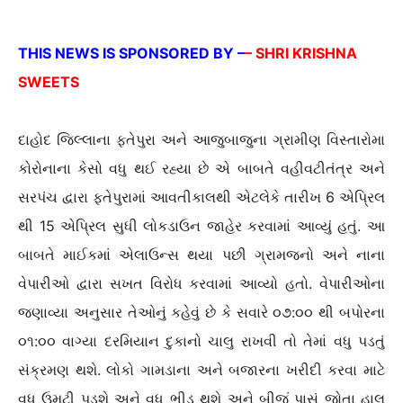
THIS NEWS IS SPONSORED BY –
–
SHRI KRISHNA
SWEETS
દાહોદ જિલ્લાના ફતેપુરા અને આજુબાજુના ગ્રામીણ વિસ્તારોમા
કોરોનાના કેસો વધુ થઈ રહ્યા છે એ બાબતે વહીવટીતંત્ર અને
સરપંચ દ્વારા ફતેપુરામાં આવતીકાલથી એટલેકે તારીખ 6 એપ્રિલ
થી 15 એપ્રિલ સુધી લોકડાઉન જાહેર કરવામાં આવ્યું હતું. આ
બાબતે માઈકમાં એલાઉન્સ થયા પછી ગ્રામજનો અને નાના
વેપારીઓ દ્વારા સખત વિરોધ કરવામાં આવ્યો હતો. વેપારીઓના
જણાવ્યા અનુસાર તેઓનું કહેવું છે કે સવારે ૦૭:૦૦ થી બપોરના
૦૧:૦૦ વાગ્યા દરમિયાન દુકાનો ચાલુ રાખવી તો તેમાં વધુ પડતું
સંક્રમણ થશે. લોકો ગામડાના અને બજારના ખરીદી કરવા માટે
વધુ ઉમટી પડશે અને વધુ ભીડ થશે અને બીજું પાસું જોતા હાલ