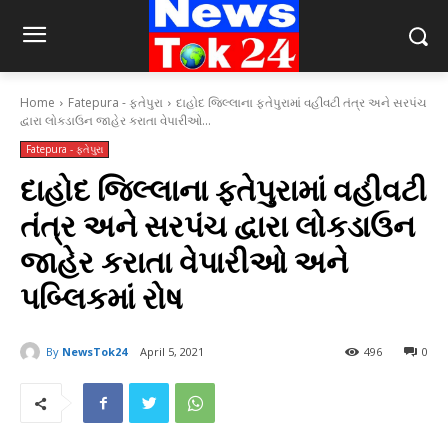
Home
Fatepura - ફતેપુરા
દાહોદ જિલ્લાના ફતેપુરામાં વહીવટી તંત્ર અને સરપંચ
દ્વારા લોકડાઉન જાહેર કરાતા વેપારીઓ...
Fatepura - ફતેપુરા
દાહોદ જિલ્લાના ફતેપુરામાં વહીવટી
તંત્ર અને સરપંચ દ્વારા લોકડાઉન
જાહેર કરાતા વેપારીઓ અને
પબ્લિકમાં રોષ
By
NewsTok24
April 5, 2021
496
0