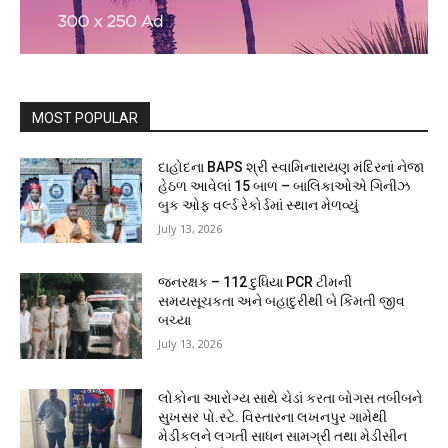
MOST POPULAR
દાહોદના BAPS શ્રી સ્વામિનારાયણ મંદિરનાં નેજા
હેઠળ આવેલાં 15 બાળ – બાલિકાઓએ ગિનીઝ
બુક ઓફ વર્લ્ડ રેકોર્ડમાં સ્થાન મેળવ્યું
July 13, 2026
જનરક્ષક – 112 દુધિયા PCR ટીમની
સમયસૂચકતા અને બહાદુરીથી બે કિંમતી જીવ
બચ્યા
July 13, 2026
લોકોના આરોગ્ય સાથે ચેડાં કરતા બોગસ તબીબને
સુખસર પો.સ્ટે. વિસ્તારના લખનપુર ગામેથી
મેડીકલને લગતી સાધન સામગ્રી તથા મેડીસીન