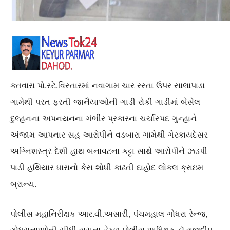
કતવારા પો.સ્ટે.વિસ્તારમાં નવાગામ ચાર રસ્તા ઉપર સાલાપાડા
ગામેથી પરત ફરતી જાનૈયાઓની ગાડી રોકી ગાડીમાં બેસેલ
દુલ્હનના અપનયનના ગંભીર પ્રકારના ચર્ચાસ્પદ ગુન્હાને
અંજામ આપનાર સહ આરોપીને વડબારા ગામેથી ગેરકાયદેસર
અગ્નિશસ્ત્ર દેશી હાથ બનાવટના કટ્ટા સાથે આરોપીને ઝડપી
પાડી હથિયાર ધારાનો કેસ શોધી કાઢતી દાહોદ લોકલ ક્રાઇમ
બ્રાન્ચ.
પોલીસ મહાનિરીક્ષક આર.વી.અસારી, પંચમહાલ ગોધરા રેન્જ,