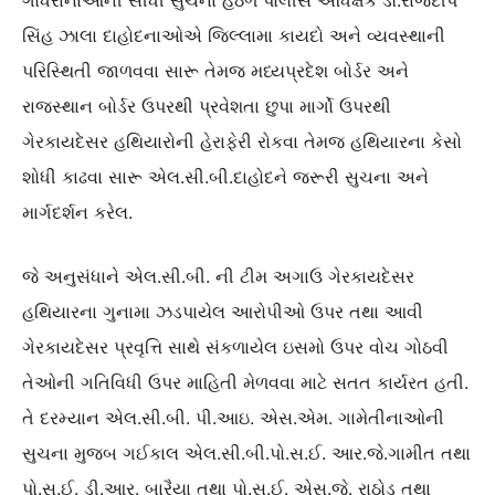
ગોધરાનાઓની સીધી સુચના હેઠળ પોલીસ અધિક્ષક ડૉ.રાજદીપ
સિંહ ઝાલા દાહોદનાઓએ જિલ્લામા કાયદો અને વ્યવસ્થાની
પરિસ્થિતી જાળવવા સારૂ તેમજ મધ્યપ્રદેશ બોર્ડર અને
રાજસ્થાન બોર્ડર ઉપરથી પ્રવેશતા છુપા માર્ગો ઉપરથી
ગેરકાયદેસર હથિયારોની હેરાફેરી રોકવા તેમજ હથિયારના કેસો
શોધી કાઢવા સારૂ એલ.સી.બી.દાહોદને જરૂરી સુચના અને
માર્ગદર્શન કરેલ.
જે અનુસંધાને એલ.સી.બી. ની ટીમ અગાઉ ગેરકાયદેસર
હથિયારના ગુનામા ઝડપાયેલ આરોપીઓ ઉપર તથા આવી
ગેરકાયદેસર પ્રવૃત્તિ સાથે સંકળાયેલ ઇસમો ઉપર વોચ ગોઠવી
તેઓની ગતિવિધી ઉપર માહિતી મેળવવા માટે સતત કાર્યરત હતી.
તે દરમ્યાન એલ.સી.બી. પી.આઇ. એસ.એમ. ગામેતીનાઓની
સુચના મુજબ ગઈકાલ એલ.સી.બી.પો.સ.ઈ. આર.જે.ગામીત તથા
પો.સ.ઈ. ડી.આર. બારૈયા તથા પો.સ.ઈ. એસ.જે. રાઠોડ તથા