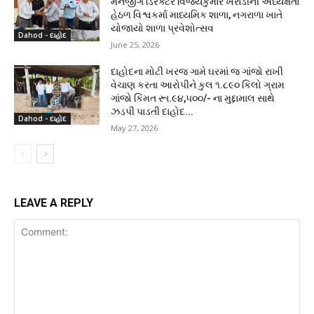
મેનેજીંગ ડિરેક્ટર વિજયકુમાર ખરાડીની અધ્યક્ષતા
હેઠળ વિશ્વકર્મા માધ્યમિક શાળા, નગરાળા ખાતે
યોજાયો શાળા પ્રવેશોત્સવ
Dahod - દાહોદ
June 25, 2026
દાહોદના મોટી ખરજ ગામે ઘરમાં જ ગાંજો રાખી
વેચાણ કરતા આરોપીને કુલ ૧.૮૯૦ કિલો ગ્રામ
ગાંજો કિંમત રૂા.૯૪,૫૦૦/- ના મુદ્દામાલ સાથે
ઝડપી પાડતી દાહોદ...
Dahod - દાહોદ
May 27, 2026
LEAVE A REPLY