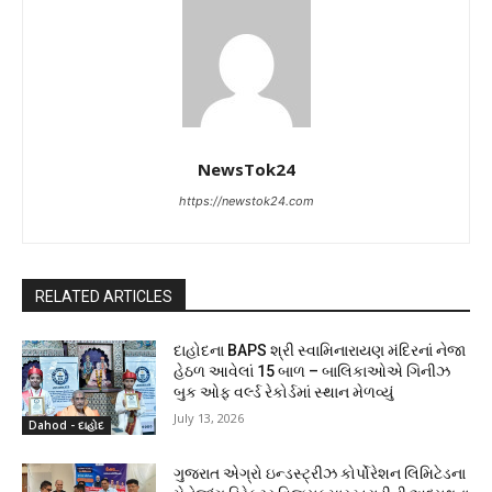
NewsTok24
https://newstok24.com
RELATED ARTICLES
દાહોદના BAPS શ્રી સ્વામિનારાયણ મંદિરનાં નેજા
હેઠળ આવેલાં 15 બાળ – બાલિકાઓએ ગિનીઝ
બુક ઓફ વર્લ્ડ રેકોર્ડમાં સ્થાન મેળવ્યું
July 13, 2026
Dahod - દાહોદ
ગુજરાત એગ્રો ઇન્ડસ્ટ્રીઝ કોર્પોરેશન લિમિટેડના