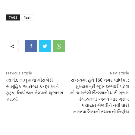
TAGS
flash
Previous article
Next article
ઝાલોદ તાલુકાના મીરાખેડી
રાજ્યમાં હવે 160 નગર પાલિકા :
સામૂહિક આરોગ્ય કેન્દ્ર ખાતે
મુખ્યમંત્રી ભૂપેન્દ્રભાઈ પટેલ
કુટુંબ નિયોજન કેમ્પનો શુભારંભ
નો અમરેલી જિલ્લાની ધારી ગ્રામ
કરાયો
પંચાયતમાં અન્ય ચાર ગ્રામ
પંચાયત ભેળવીને નવી ધારી
નગરપાલિકાની રચનાનો નિર્ણય