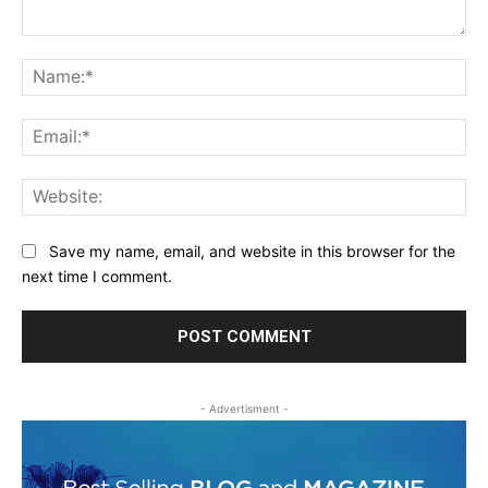
Comment:
Na
Ema
Web
Save my name, email, and website in this browser for the
next time I comment.
- Advertisment -