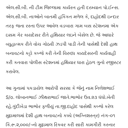
એલ.સી.બી. ની ટીમ જિલ્લામા કાર્યરત હતી દરમ્યાન પો.ઈન્સ.
એલ.સી.બી. નાઓને બાતમી હકિકત મળેલ કે, દાહોદથી ઇન્દાર
તરફ જતા રસ્તા ઉપર આવેલ વડબારા ગામ બસ સ્ટેશનમા એક
ઇસમ ગેર કાયદેસર રીતે હથિયાર લઇને બેસેલ છે. જે આધારે
વ્યુહાત્મક રીતે વોચ ગોઠવી ઝડપી પાડી તેની પાસેથી દેશી હાથ
બનાવટનો કટ્ટો કબ્જે કરી તેની વિરુધ્ધ કાયદેસરની કાર્યવાહી
કરી કતવારા પોલીસ સ્ટેશનમાં હથિયાર ધારા હેઠળ ગુનો રજીસ્ટર
કરાવેલ.
આ ગુનામાં પકડાયેલ આરોપી સરસા કે જેનું નામ નિલેશભાઈ
S/o. લોબાનભાઈ ઝીથરાભાઈ જાતે.ભાભોર ઉવ.૨૩ ધંધો.ખેતી
રહે.ગુંદીખેડા ભાભોર ફળીયું તા.જી.દાહોદ પાસેથી કબ્જે કરેલ
મુદ્દામાલમાં દેશી હાથ બનાવટનો કક્કો (અગ્નિશસ્ત્ર) નંગ-૦૧
કિ.રૂ.૨,૦૦૦/-નો મુદ્દામાલ રિકવર કરી સારી કામગીરી કરનાર