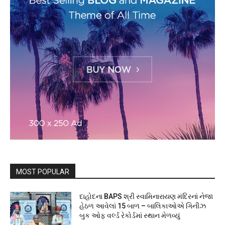
MOST POPULAR
દાહોદના BAPS શ્રી સ્વામિનારાયણ મંદિરનાં નેજા
હેઠળ આવેલાં 15 બાળ – બાલિકાઓએ ગિનીઝ
બુક ઓફ વર્લ્ડ રેકોર્ડમાં સ્થાન મેળવ્યું