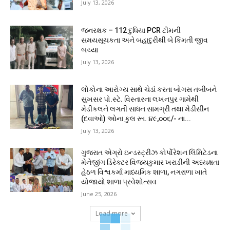
July 13, 2026
જનરક્ષક – 112 દુધિયા PCR ટીમની
સમયસૂચકતા અને બહાદુરીથી બે કિંમતી જીવ
બચ્યા
July 13, 2026
લોકોના આરોગ્ય સાથે ચેડાં કરતા બોગસ તબીબને
સુખસર પો.સ્ટે. વિસ્તારના લખનપુર ગામેથી
મેડીકલને લગતી સાધન સામગ્રી તથા મેડીસીન
(દવાઓ) ઓના કુલ રૂા. ૪૯,૦૦૬/- ના...
July 13, 2026
ગુજરાત એગ્રો ઇન્ડસ્ટ્રીઝ કોર્પોરેશન લિમિટેડના
મેનેજીંગ ડિરેક્ટર વિજયકુમાર ખરાડીની અધ્યક્ષતા
હેઠળ વિશ્વકર્મા માધ્યમિક શાળા, નગરાળા ખાતે
યોજાયો શાળા પ્રવેશોત્સવ
June 25, 2026
Load more