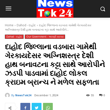
Home
Dahod - દાહોદ
દાહોદ જિલ્લાના વડબારા ગામેથી ગેરકાયદેસર
અગ્નિશસ્ત્ર દેશી હાથ બનાવટના કટ્ટા સાથે આરોપીને...
Dahod - દાહોદ
Our Government - આપણી સરકાર
દાહોદ જિલ્લાના વડબારા ગામેથી
ગેરકાયદેસર અગ્નિશસ્ત્ર દેશી
હાથ બનાવટના કટ્ટા સાથે આરોપીને
ઝડપી પાડવામાં દાહોદ લોકલ
ક્રાઇમ બ્રાન્ચ ને મળેલ સફળતા
By
NewsTok24
December 1, 2024
55
0