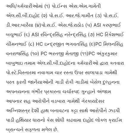
અધિ/કર્મચારીઓમાં (૧) પો.ઈન્સ એસ.એમ.ગામેતી
એલ.સી.બી.દાહોદ (૨) પો.સ.ઈ. આર.જે.ગામીત (૩) પો.સ.ઈ.
ડી.આર.બારૈયા (૪)પો.સ.ઈ. એસ.જે.રાઠોડ (૫) ASI કરણભાઈ
બચુભાઈ (૬) ASI રવિન્દ્રસિંહ નરેન્દ્રસિંહ (૭) HC રિકેશભાઈ
ચીમનભાઈ (૮) HC ઇન્દ્રજીત ભગવતસિંહ (૯)PC મિલનસિંહ
વનરાજસિંહ (૧૦) PC ભરતજી મેતાજી (૧૧)PC અંકુરકુમાર
બાબુભાઇ તમામ એલ.સી.બી.દાહોદના કર્મચારીઓ દ્વારા કતવારા
પો.સ્ટે.વિસ્તારમા નવાગામ ચાર રસ્તા ઉપર સાલાપાડા ગામેથી
પરત ફરતી જાનૈયાઓની ગાડી રોકી ગાડીમાં બેસેલ દુલ્હનના
અપનયનના ગંભીર પ્રકારના ચર્ચાસ્પદ ગુન્હાને અંજામ
આપનાર સહ આરોપીને વડબારા ગામેથી ગેરકાયદેસર
અગ્નિશસ્ત્ર દેશી હાથ બનાવટના કટ્ટા સાથે આરોપીને ઝડપી
પાડી હથિયાર ધારાનો કેસ શોધી કાઢવામા દાહોદ લોકલ ક્રાઈમ
બ્રાન્ચને સફળતા મળેલ છે.