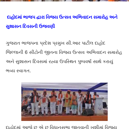
દાહોદમાં ભાજપ દ્વારા વિજય ઉત્સવ અભિવાદન સમારોહ અને
સુશાસન દિવસની ઉજવણી
ગુજરાત ભાજપના પ્રદેશ પ્રમુખ સી.આર પાટીલ દાહોદ
જિલ્લાની 6 સીટોની જીતના વિજય ઉત્સવ અભિવાદન સમારોહ
અને સુશાસન દિવસમાં રહ્યા ઉપસ્થિત પુષ્પવર્ષા સાથે કરાયું
ભવ્ય સ્વાગત.
દાહોદમાં આજે છ એ છ વિધાનસભા જીતવાની ખુશીમાં વિજય