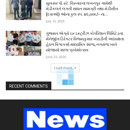
સુખસર પો.સ્ટે. વિસ્તારના લખનપુર ગામેથી
મેડીકલને લગતી સાધન સામગ્રી તથા મેડીસીન
(દવાઓ) ઓના કુલ રૂા. ૪૯,૦૦૬/- ના...
July 13, 2026
ગુજરાત એગ્રો ઇન્ડસ્ટ્રીઝ કોર્પોરેશન લિમિટેડના
મેનેજીંગ ડિરેક્ટર વિજયકુમાર ખરાડીની અધ્યક્ષતા
હેઠળ વિશ્વકર્મા માધ્યમિક શાળા, નગરાળા ખાતે
યોજાયો શાળા પ્રવેશોત્સવ
June 25, 2026
Load more
RECENT COMMENTS