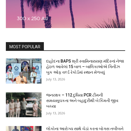
MOST POPULAR
દાહોદના BAPS શ્રી સ્વામિનારાયણ મંદિરનાં નેજા
હેઠળ આવેલાં 15 બાળ – બાલિકાઓએ ગિનીઝ
બુક ઓફ વર્લ્ડ રેકોર્ડમાં સ્થાન મેળવ્યું
July 13, 2026
જનરક્ષક – 112 દુધિયા PCR ટીમની
સમયસૂચકતા અને બહાદુરીથી બે કિંમતી જીવ
બચ્યા
July 13, 2026
લોકોના આરોગ્ય સાથે ચેડાં કરતા બોગસ તબીબને