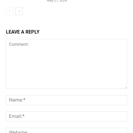
May 27, 2026
LEAVE A REPLY
Comment:
Na
Ema
Web