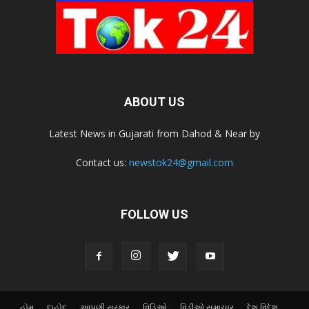
ABOUT US
Latest News in Gujarati from Dahod & Near by
Contact us:
newstok24@gmail.com
FOLLOW US
હોમ
દાહોદ
આપણી સરકાર
વિડિઓ
વિડીઓ સમાચાર
દેશ વિદેશ