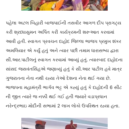
પહેલા અટલ બિહારી બાજપાઈની તસવીર આગળ દીપ પ્રાગટ્ય
કરી શ્રધ્ધાસુમન અર્પિત કરી કાર્યક્રમની શરૂઆત કરવામાં
આવી હતી. સ્વાગત પ્રવચન દાહોદ જિલ્લા ભાજપ પ્રમુખ શંકર
અમલિયાર એ કર્યું હતું અને ત્યાર પછી તમામ ધારાસભ્ય દ્વારા
સી.આર.પાટીલનું સ્વાગત કરવામાં આવ્યું હતું. ત્યારબાદ દાહોદના
સાંસદ જસવંતસિંહએ જણાવ્યું હતું કે સી.આર પાટીલ હવે માત્ર
ગુજરાતના નેતા નથી રહ્યા તેઓ દેશના નેતા થઈ ગયા છે.
ભાજપના મહામંત્રી ભાર્ગવ ભટ્ટ એ કહ્યું હતું કે દાહોદની 6 સીટ
ની જીત ત્યારે જ નક્કી થઈ ગઈ હતી જ્યારે વડાપ્રધાન
નરેન્દ્રભાઇ મોદીની સભામાં 2 લાખ લોકો ઉપસ્થિત રહ્યા હતા.