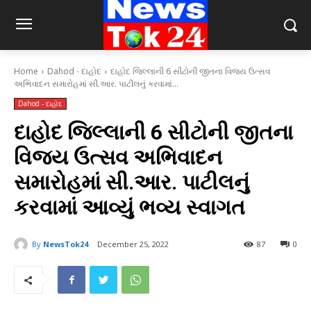
Home
Dahod - દાહોદ
દાહોદ જિલ્લાની 6 સીટોની જીતના વિજય ઉત્સવ
અભિવાદન સમારોહમાં સી.આર. પાટીલનું કરવામાં...
Dahod - દાહોદ
દાહોદ જિલ્લાની 6 સીટોની જીતના
વિજય ઉત્સવ અભિવાદન
સમારોહમાં સી.આર. પાટીલનું
કરવામાં આવ્યું ભવ્ય સ્વાગત
By
NewsTok24
December 25, 2022
87
0