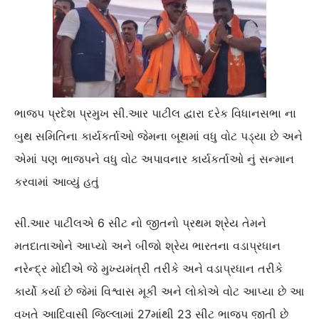
ભાજપ પ્રદેશ પ્રમુખ સી.આર પાટીલ દ્વારા દરેક વિધાનસભા ના
બુથ સમિતિના કાર્યકર્તાઓ જેમના બૂથમાં વધુ વોટ પડ્યા છે અને
એમાં પણ ભાજપને વધુ વોટ અપાવનાર કાર્યકર્તાઓ નું સન્માન
કરવામાં આવ્યું હતું
સી.આર પાટીલએ 6 સીટ નો જીતનો પ્રથમ શ્રેય તેમને
મતદાતાઓને આપ્યો અને બીજો શ્રેય ભારતના વડાપ્રધાન
નરેન્દ્ર મોદીએ જે મુખ્યમંત્રી તરીકે અને વડાપ્રધાન તરીકે
કાર્યો કર્યા છે જેમાં વિશ્વાસ મૂકી અને લોકોએ વોટ આપ્યા છે આ
વખતે આદિવાસી જિલ્લામાં 27માંથી 23 સીટ ભાજપ જીતી છે