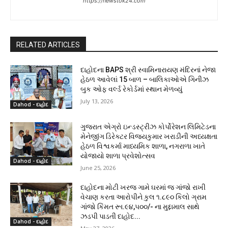
https://newstok24.com
RELATED ARTICLES
દાહોદના BAPS શ્રી સ્વામિનારાયણ મંદિરનાં નેજા
હેઠળ આવેલાં 15 બાળ – બાલિકાઓએ ગિનીઝ
બુક ઓફ વર્લ્ડ રેકોર્ડમાં સ્થાન મેળવ્યું
July 13, 2026
Dahod - દાહોદ
ગુજરાત એગ્રો ઇન્ડસ્ટ્રીઝ કોર્પોરેશન લિમિટેડના
મેનેજીંગ ડિરેક્ટર વિજયકુમાર ખરાડીની અધ્યક્ષતા
હેઠળ વિશ્વકર્મા માધ્યમિક શાળા, નગરાળા ખાતે
યોજાયો શાળા પ્રવેશોત્સવ
Dahod - દાહોદ
June 25, 2026
દાહોદના મોટી ખરજ ગામે ઘરમાં જ ગાંજો રાખી
વેચાણ કરતા આરોપીને કુલ ૧.૮૯૦ કિલો ગ્રામ
ગાંજો કિંમત રૂા.૯૪,૫૦૦/- ના મુદ્દામાલ સાથે
ઝડપી પાડતી દાહોદ...
Dahod - દાહોદ