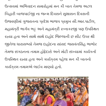
ઉત્સવમાં અભિવાદન સમારોહમાં મન કી બાત તેમજ અટલ
બિહારી બાજપાઈજી ના જન્મ દિવસને સુશાસન દિવસની
ઉજવણીમાં ગુજરાતના પ્રદેશ ભાજપ પ્રમુખ સી.આર.પાટીલ,
મહામંત્રી ભાર્ગવ ભટ્ટ અને મહામંત્રી રત્નાકરજી પણ ઉપસ્થિત
રહ્યા હતા અને સાથે સાથે દાહોદ જિલ્લાની છ સીટ ઉપર થી
જીતેલા ધારાસભ્યો તેમજ દાહોદના સાંસદ જસવંતસિંહ ભાભોર
તેમજ સંગઠનના તમામ હોદ્દેદારો અને મોટી સંખ્યામાં કાર્યકર્તા
ઉપસ્થિત રહ્યા હતા અને કાર્યક્રમ પહેલા મન કી બાતનો
કાર્યક્રમ તમામએ લાઈવ માણ્યો હતો.