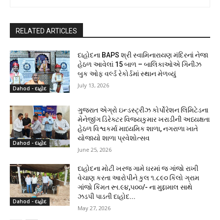
RELATED ARTICLES
દાહોદના BAPS શ્રી સ્વામિનારાયણ મંદિરનાં નેજા
હેઠળ આવેલાં 15 બાળ – બાલિકાઓએ ગિનીઝ
બુક ઓફ વર્લ્ડ રેકોર્ડમાં સ્થાન મેળવ્યું
July 13, 2026
Dahod - દાહોદ
ગુજરાત એગ્રો ઇન્ડસ્ટ્રીઝ કોર્પોરેશન લિમિટેડના
મેનેજીંગ ડિરેક્ટર વિજયકુમાર ખરાડીની અધ્યક્ષતા
હેઠળ વિશ્વકર્મા માધ્યમિક શાળા, નગરાળા ખાતે
યોજાયો શાળા પ્રવેશોત્સવ
Dahod - દાહોદ
June 25, 2026
દાહોદના મોટી ખરજ ગામે ઘરમાં જ ગાંજો રાખી
વેચાણ કરતા આરોપીને કુલ ૧.૮૯૦ કિલો ગ્રામ
ગાંજો કિંમત રૂા.૯૪,૫૦૦/- ના મુદ્દામાલ સાથે
ઝડપી પાડતી દાહોદ...
Dahod - દાહોદ
May 27, 2026