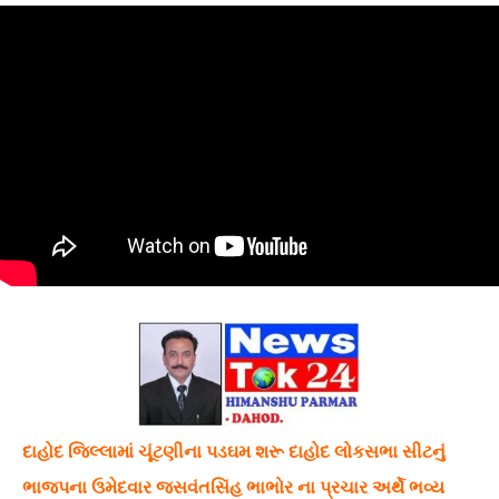
દાહોદ જિલ્લામાં ચૂંટણીના પડઘમ શરૂ દાહોદ લોકસભા સીટનું
ભાજપના ઉમેદવાર જસવંતસિંહ ભાભોર ના પ્રચાર અર્થે ભવ્ય