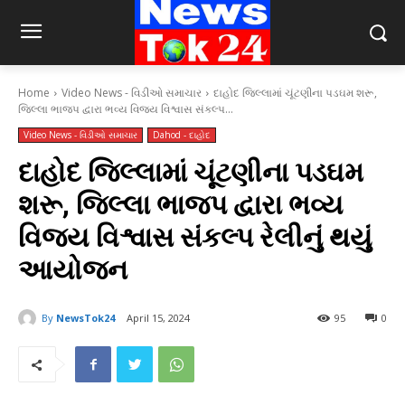
Home
Video News - વિડીઓ સમાચાર
દાહોદ જિલ્લામાં ચૂંટણીના પડઘમ શરૂ,
જિલ્લા ભાજપ દ્વારા ભવ્ય વિજય વિશ્વાસ સંકલ્પ...
Video News - વિડીઓ સમાચાર
Dahod - દાહોદ
દાહોદ જિલ્લામાં ચૂંટણીના પડઘમ
શરૂ, જિલ્લા ભાજપ દ્વારા ભવ્ય
વિજય વિશ્વાસ સંકલ્પ રેલીનું થયું
આયોજન
By
NewsTok24
April 15, 2024
95
0