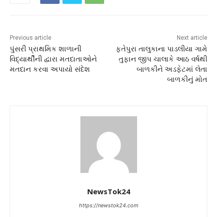
Previous article
Next article
પુંસરી પ્રાથમિક શાળાની
ફતેપુરા તાલુકાના પાડલીયા ગામે
વિદ્યાર્થીની દ્વારા મતદાતાઓને
તુફાન જીપ ચાલાકે આઠ વર્ષથી
મતદાન કરવા અપાયો સંદેશ
બાળકીને અડફેટમાં લેતા
બાળકીનું મોત
NewsTok24
https://newstok24.com