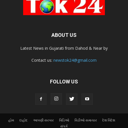
ABOUT US
Latest News in Gujarati from Dahod & Near by
Contact us:
newstok24@gmail.com
FOLLOW US
હોમ
દાહોદ
આપણી સરકાર
વિડિઓ
વિડીઓ સમાચાર
દેશ વિદેશ
સંપર્ક