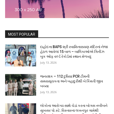
MOST POPULAR
દાહોદના BAPS શ્રી સ્વામિનારાયણ મંદિરનાં નેજા
હેઠળ આવેલાં 15 બાળ – બાલિકાઓએ ગિનીઝ
બુક ઓફ વર્લ્ડ રેકોર્ડમાં સ્થાન મેળવ્યું
July 13, 2026
જનરક્ષક – 112 દુધિયા PCR ટીમની
સમયસૂચકતા અને બહાદુરીથી બે કિંમતી જીવ
બચ્યા
July 13, 2026
લોકોના આરોગ્ય સાથે ચેડાં કરતા બોગસ તબીબને
સુખસર પો.સ્ટે. વિસ્તારના લખનપુર ગામેથી