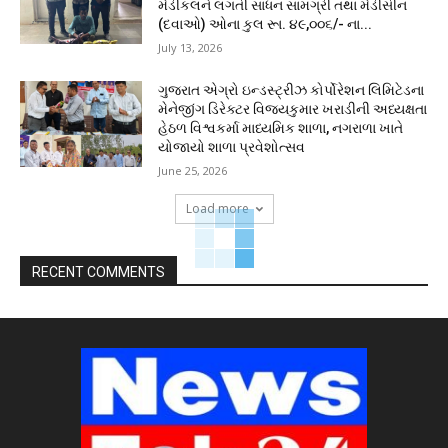
મેડીકલને લગતી સાધન સામગ્રી તથા મેડીસીન
(દવાઓ) ઓના કુલ રૂા. ૪૯,૦૦૬/- ના...
July 13, 2026
ગુજરાત એગ્રો ઇન્ડસ્ટ્રીઝ કોર્પોરેશન લિમિટેડના
મેનેજીંગ ડિરેક્ટર વિજયકુમાર ખરાડીની અધ્યક્ષતા
હેઠળ વિશ્વકર્મા માધ્યમિક શાળા, નગરાળા ખાતે
યોજાયો શાળા પ્રવેશોત્સવ
June 25, 2026
Load more
RECENT COMMENTS