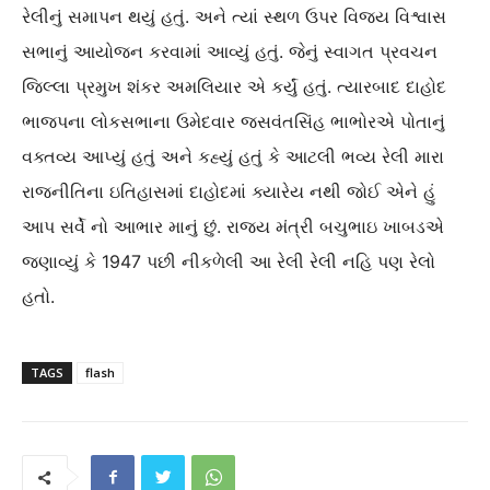
રેલીનું સમાપન થયું હતું. અને ત્યાં સ્થળ ઉપર વિજય વિશ્વાસ
સભાનું આયોજન કરવામાં આવ્યું હતું. જેનું સ્વાગત પ્રવચન
જિલ્લા પ્રમુખ શંકર અમલિયાર એ કર્યું હતું. ત્યારબાદ દાહોદ
ભાજપના લોકસભાના ઉમેદવાર જસવંતસિંહ ભાભોરએ પોતાનું
વક્તવ્ય આપ્યું હતું અને કહ્યું હતું કે આટલી ભવ્ય રેલી મારા
રાજનીતિના ઇતિહાસમાં દાહોદમાં ક્યારેય નથી જોઈ એને હું
આપ સર્વે નો આભાર માનું છું. રાજ્ય મંત્રી બચુભાઇ ખાબડએ
જણાવ્યું કે 1947 પછી નીકળેલી આ રેલી રેલી નહિ પણ રેલો
હતો.
TAGS
flash