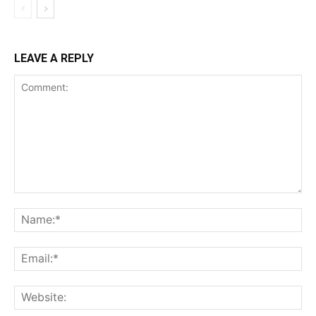
LEAVE A REPLY
Comment:
Na
Ema
Web