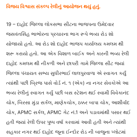
વિજય વિશ્વાસ સંકલ્પ રેલીનું આયોજન થયું હતું.
19 – દાહોદ જિલ્લા લોકસભા સીટના ભાજપના ઉમેદવાર
જસવંતસિંહ ભાભોરના પ્રચારના ભાગ રૂપે ભવ્ય રોડ શો
યોજાયો હતો. આ રોડ શો દાહોદ ભાજપ કાર્યાલય કમલમ થી
શરૂ કરાયો હતો. આ એક વિશાળ બાઈક અને કારની ભવ્ય રેલી
દાહોદ કમલમ થી નીકળી અને છાપરી ગામે જિલ્લા સીટ જ્યાં
જિલ્લા પંચાયત સભ્ય સુધીરભાઈ લાલપુરવાળા એ સ્વાગત કર્યું
ત્યાંથી પછી બ્રિજ પાસે વોર્ડ નં. ૧ (એક) ના નગર સેવકોએ આ
ભવ્ય રેલીનું સ્વાગત કર્યું પછી બસ સ્ટેશન થઈ સ્વામી વિવેકાનંદ
ચોક, બિરસા મુંડા સર્કલ, માણેકચોક, ઠક્કર બાપા ચોક, આશીર્વાદ
ચોક, APMC સર્કલ, APMC ગેટ નં.1 અને પડાવમાંથી પસાર થઈ
હતી જ્યાં રેલી ઉપર પુષ્પ વર્ષા કરવામાં આવી હતી અને ત્યાંથી
સહકાર નગર થઈ દાહોદ જૂના ઈન્દોર રોડ ની બાજુના પ્લોટમાં