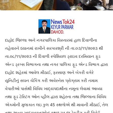
દાહોદ જિલ્લા અને નગરપાલિકા વિસ્તારમાં હાલ દિવાળીના
તહેવારને ધ્યાનમાં રાખીને સરકારશ્રી ની તા.૦૩/૧૧/૨૦૨૩ થી
તા.૦૮/૧૧/૨૦૨૩ ની દિવાળી સ્પેશિયલ ડ્રાઇવ દરમિયાન ફૂડ
એન્ડ ડ્રગ્સ વિભાગના તથા નગર પાલિકા ફૂડ એન્ડ વિભાગ દ્વારા
દાહોદ શહેરમાં આવેલ મીઠાઈ, ફરસાણ અને બેકરી વગેરે
યુનિટીનું સઘન ચેકિંગ કરી અવેરનેસ પ્રોગ્રામ કરી તમામ
વેપારીઓ પાસેથી વિવિધ ખાદ્યપદાર્થોના નમૂના લેવામાં આવ્યા
તથા ફૂડ ટેસ્ટિંગ ઓન વ્હીલ દ્વારા શહેરના તથા જિલ્લાના વિવિધ
એકમોની મુલાકાત લઇ કુલ 45 સ્થળોએ થી માવાની મીઠાઈ, તેલ
તથા અન્ય ખાદ્યવસ્તુઓનું સ્થળ પર જ ટેસ્ટીંગ કરી રિપોર્ટ