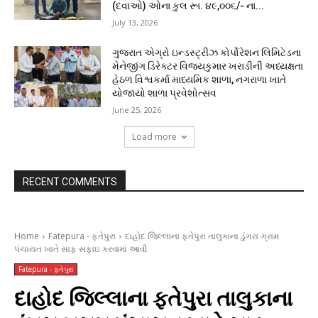
(દવાઓ) ઓના કુલ રૂા. ૪૯,૦૦૬/- ના...
July 13, 2026
ગુજરાત એગ્રો ઇન્ડસ્ટ્રીઝ કોર્પોરેશન લિમિટેડના
મેનેજીંગ ડિરેક્ટર વિજયકુમાર ખરાડીની અધ્યક્ષતા
હેઠળ વિશ્વકર્મા માધ્યમિક શાળા, નગરાળા ખાતે
યોજાયો શાળા પ્રવેશોત્સવ
June 25, 2026
Load more
RECENT COMMENTS