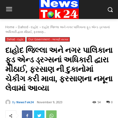
Home
Dahod - દાહોદ
દાહોદ જિલ્લા અને નગર પાલિકાના ફૂડ એન્ડ ડ્રગ્સનાં
અધિકારી દ્વારા મીઠાઈ, ફરસાણ...
Dahod - દાહોદ
Our Government - આપણી સરકાર
દાહોદ જિલ્લા અને નગર પાલિકાના
ફૂડ એન્ડ ડ્રગ્સનાં અધિકારી દ્વારા
મીઠાઈ, ફરસાણ ની દુકાનોમાં
ચેકીંગ કરી માવા, ફરસાણના નમૂના
લેવામાં આવ્યા
By
NewsTok24
November 9, 2023
54
0