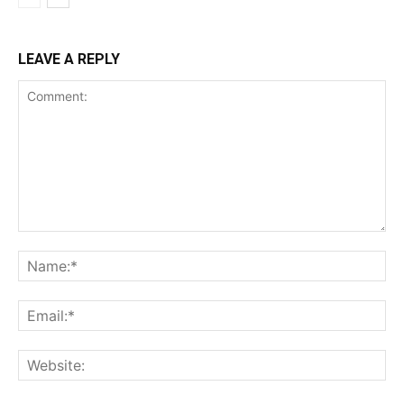
LEAVE A REPLY
Comment:
Na
Ema
Web