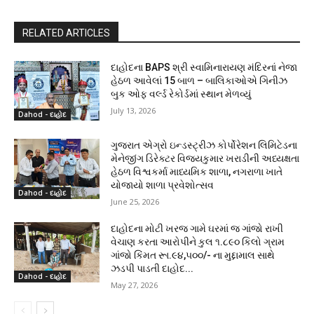
RELATED ARTICLES
દાહોદના BAPS શ્રી સ્વામિનારાયણ મંદિરનાં નેજા
હેઠળ આવેલાં 15 બાળ – બાલિકાઓએ ગિનીઝ
બુક ઓફ વર્લ્ડ રેકોર્ડમાં સ્થાન મેળવ્યું
July 13, 2026
Dahod - દાહોદ
ગુજરાત એગ્રો ઇન્ડસ્ટ્રીઝ કોર્પોરેશન લિમિટેડના
મેનેજીંગ ડિરેક્ટર વિજયકુમાર ખરાડીની અધ્યક્ષતા
હેઠળ વિશ્વકર્મા માધ્યમિક શાળા, નગરાળા ખાતે
યોજાયો શાળા પ્રવેશોત્સવ
Dahod - દાહોદ
June 25, 2026
દાહોદના મોટી ખરજ ગામે ઘરમાં જ ગાંજો રાખી
વેચાણ કરતા આરોપીને કુલ ૧.૮૯૦ કિલો ગ્રામ
ગાંજો કિંમત રૂા.૯૪,૫૦૦/- ના મુદ્દામાલ સાથે
ઝડપી પાડતી દાહોદ...
Dahod - દાહોદ
May 27, 2026