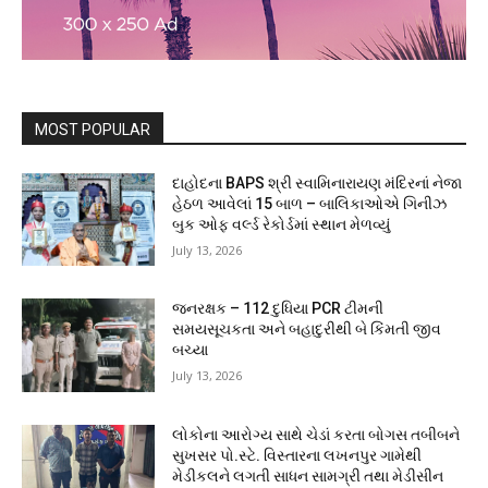
MOST POPULAR
દાહોદના BAPS શ્રી સ્વામિનારાયણ મંદિરનાં નેજા
હેઠળ આવેલાં 15 બાળ – બાલિકાઓએ ગિનીઝ
બુક ઓફ વર્લ્ડ રેકોર્ડમાં સ્થાન મેળવ્યું
July 13, 2026
જનરક્ષક – 112 દુધિયા PCR ટીમની
સમયસૂચકતા અને બહાદુરીથી બે કિંમતી જીવ
બચ્યા
July 13, 2026
લોકોના આરોગ્ય સાથે ચેડાં કરતા બોગસ તબીબને
સુખસર પો.સ્ટે. વિસ્તારના લખનપુર ગામેથી
મેડીકલને લગતી સાધન સામગ્રી તથા મેડીસીન