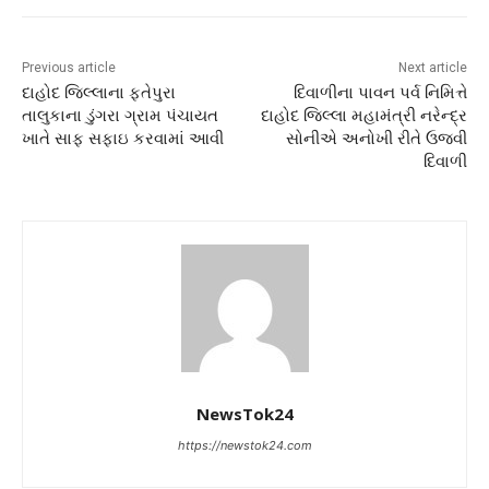
Previous article
Next article
દાહોદ જિલ્લાના ફતેપુરા
દિવાળીના પાવન પર્વ નિમિત્તે
તાલુકાના ડુંગરા ગ્રામ પંચાયત
દાહોદ જિલ્લા મહામંત્રી નરેન્દ્ર
ખાતે સાફ સફાઇ કરવામાં આવી
સોનીએ અનોખી રીતે ઉજવી
દિવાળી
NewsTok24
https://newstok24.com