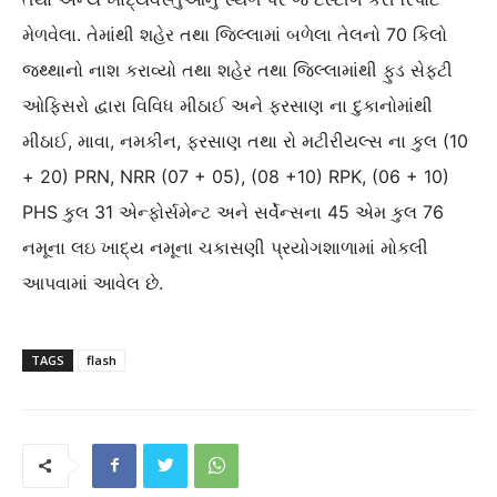
મેળવેલા. તેમાંથી શહેર તથા જિલ્લામાં બળેલા તેલનો 70 કિલો
જથ્થાનો નાશ કરાવ્યો તથા શહેર તથા જિલ્લામાંથી ફુડ સેફટી
ઓફિસરો દ્વારા વિવિધ મીઠાઈ અને ફરસાણ ના દુકાનોમાંથી
મીઠાઈ, માવા, નમકીન, ફરસાણ તથા રો મટીરીયલ્સ ના કુલ (10
+ 20) PRN, NRR (07 + 05), (08 +10) RPK, (06 + 10)
PHS કુલ 31 એન્ફોર્સમેન્ટ અને સર્વેન્સના 45 એમ કુલ 76
નમૂના લઇ ખાદ્ય નમૂના ચકાસણી પ્રયોગશાળામાં મોકલી
આપવામાં આવેલ છે.
TAGS
flash