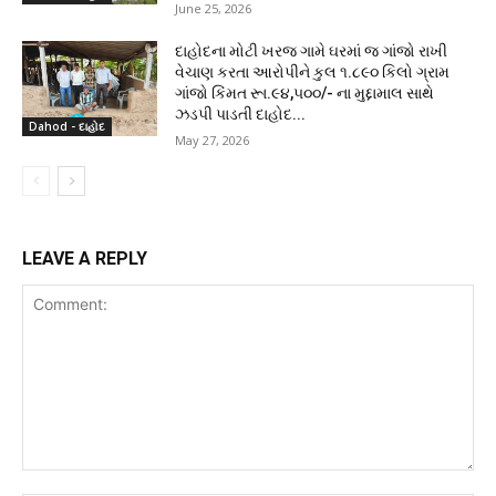
June 25, 2026
દાહોદના મોટી ખરજ ગામે ઘરમાં જ ગાંજો રાખી
વેચાણ કરતા આરોપીને કુલ ૧.૮૯૦ કિલો ગ્રામ
ગાંજો કિંમત રૂા.૯૪,૫૦૦/- ના મુદ્દામાલ સાથે
ઝડપી પાડતી દાહોદ...
Dahod - દાહોદ
May 27, 2026
LEAVE A REPLY
Comment: