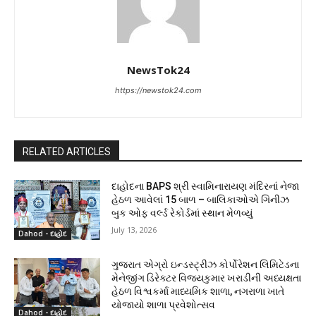
NewsTok24
https://newstok24.com
RELATED ARTICLES
દાહોદના BAPS શ્રી સ્વામિનારાયણ મંદિરનાં નેજા
હેઠળ આવેલાં 15 બાળ – બાલિકાઓએ ગિનીઝ
બુક ઓફ વર્લ્ડ રેકોર્ડમાં સ્થાન મેળવ્યું
July 13, 2026
Dahod - દાહોદ
ગુજરાત એગ્રો ઇન્ડસ્ટ્રીઝ કોર્પોરેશન લિમિટેડના
મેનેજીંગ ડિરેક્ટર વિજયકુમાર ખરાડીની અધ્યક્ષતા
હેઠળ વિશ્વકર્મા માધ્યમિક શાળા, નગરાળા ખાતે
યોજાયો શાળા પ્રવેશોત્સવ
Dahod - દાહોદ