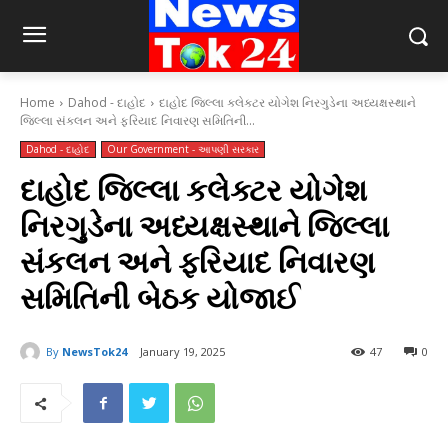
Home
Dahod - દાહોદ
દાહોદ જિલ્લા કલેક્ટર યોગેશ નિરગુડેના અધ્યક્ષસ્થાને
જિલ્લા સંકલન અને ફરિયાદ નિવારણ સમિતિની...
Dahod - દાહોદ
Our Government - આપણી સરકાર
દાહોદ જિલ્લા કલેક્ટર યોગેશ
નિરગુડેના અધ્યક્ષસ્થાને જિલ્લા
સંકલન અને ફરિયાદ નિવારણ
સમિતિની બેઠક યોજાઈ
By
NewsTok24
January 19, 2025
47
0