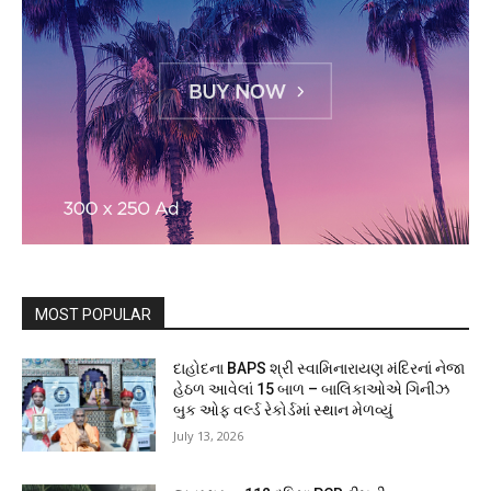
MOST POPULAR
દાહોદના BAPS શ્રી સ્વામિનારાયણ મંદિરનાં નેજા
હેઠળ આવેલાં 15 બાળ – બાલિકાઓએ ગિનીઝ
બુક ઓફ વર્લ્ડ રેકોર્ડમાં સ્થાન મેળવ્યું
July 13, 2026