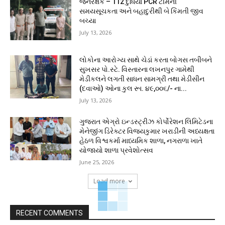
જનરક્ષક – 112 દુધિયા PCR ટીમની
સમયસૂચકતા અને બહાદુરીથી બે કિંમતી જીવ
બચ્યા
July 13, 2026
લોકોના આરોગ્ય સાથે ચેડાં કરતા બોગસ તબીબને
સુખસર પો.સ્ટે. વિસ્તારના લખનપુર ગામેથી
મેડીકલને લગતી સાધન સામગ્રી તથા મેડીસીન
(દવાઓ) ઓના કુલ રૂા. ૪૯,૦૦૬/- ના...
July 13, 2026
ગુજરાત એગ્રો ઇન્ડસ્ટ્રીઝ કોર્પોરેશન લિમિટેડના
મેનેજીંગ ડિરેક્ટર વિજયકુમાર ખરાડીની અધ્યક્ષતા
હેઠળ વિશ્વકર્મા માધ્યમિક શાળા, નગરાળા ખાતે
યોજાયો શાળા પ્રવેશોત્સવ
June 25, 2026
Load more
RECENT COMMENTS