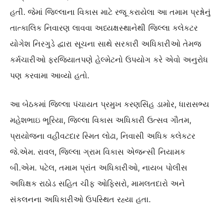
હતી. જેમાં જિલ્લાના વિકાસ માટે રજૂ કરાયેલા આ તમામ પ્રશ્નોનું
તાત્કાલિક નિવારણ લાવવા અધ્યક્ષસ્થાનેથી જિલ્લા કલેકટર
યોગેશ નિરગુડે દ્વારા સૂચના સાથે સરકારી અધિકારીઓ તેમજ
કર્મચારીઓ ફરજિયાતપણે હેલ્મેટનો ઉપયોગ કરે એવો અનુરોધ
પણ કરવામા આવ્યો હતો.
આ બેઠકમાં જિલ્લા પંચાયત પ્રમુખ કરણસિંહ ડામોર, ધારાસભ્ય
મહેશભાઇ ભૂરિયા, જિલ્લા વિકાસ અધિકારી ઉત્સવ ગૌતમ,
પ્રાયોજના વહીવટદાર સ્મિત લોઢા, નિવાસી અધિક કલેકટર
જે.એમ. રાવલ, જિલ્લા ગ્રામ વિકાસ એજન્સી નિયામક
બી.એમ. પટેલ, તમામ પ્રાંત અધિકારીઓ, નાયબ પોલીસ
અધિક્ષક રાઠોડ સહિત ચીફ ઓફિસરો, મામલતદારો અને
સંકલનના અધિકારીઓ ઉપસ્થિત રહ્યા હતા.