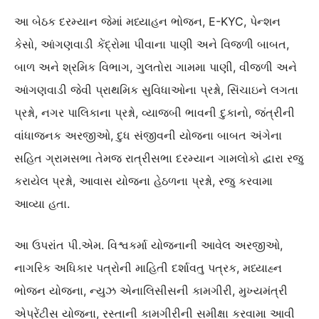
આ બેઠક દરમ્યાન જેમાં મધ્યાહન ભોજન, E-KYC, પેન્શન
કેસો, આંગણવાડી કેંદ્રોમા પીવાના પાણી અને વિજળી બાબત,
બાળ અને શ્રમિક વિભાગ, ગુલતોરા ગામમા પાણી, વીજળી અને
આંગણવાડી જેવી પ્રાથમિક સુવિધાઓના પ્રશ્નો, સિંચાઇને લગતા
પ્રશ્નો, નગર પાલિકાના પ્રશ્નો, વ્યાજબી ભાવની દુકાનો, જંત્રીની
વાંધાજનક અરજીઓ, દુધ સંજીવની યોજના બાબત અંગેના
સહિત ગ્રામસભા તેમજ રાત્રીસભા દરમ્યાન ગામલોકો દ્વારા રજુ
કરાયેલ પ્રશ્નો, આવાસ યોજના હેઠળના પ્રશ્નો, રજુ કરવામા
આવ્યા હતા.
આ ઉપરાંત પી.એમ. વિશ્વકર્મા યોજનાની આવેલ અરજીઓ,
નાગરિક અધિકાર પત્રોની માહિતી દર્શાવતુ પત્રક, મધ્યાહ્ન
ભોજન યોજના, ન્યુઝ એનાલિસીસની કામગીરી, મુખ્યમંત્રી
એપ્રેંટીસ યોજના, રસ્તાની કામગીરીની સમીક્ષા કરવામા આવી