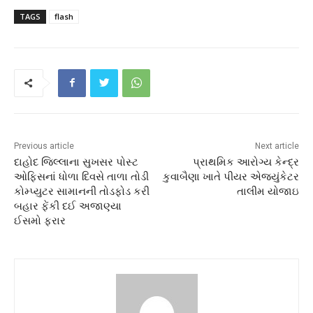
TAGS
flash
Previous article
Next article
દાહોદ જિલ્લાના સુખસર પોસ્ટ
પ્રાથમિક આરોગ્ય કેન્દ્ર
ઓફિસનાં ધોળા દિવસે તાળા તોડી
કુવાબૈણા ખાતે પીયર એજ્યુંકેટર
કોમ્પ્યુટર સામાનની તોડફોડ કરી
તાલીમ યોજાઇ
બહાર ફેંકી દઈ અજાણ્યા
ઈસમો ફરાર