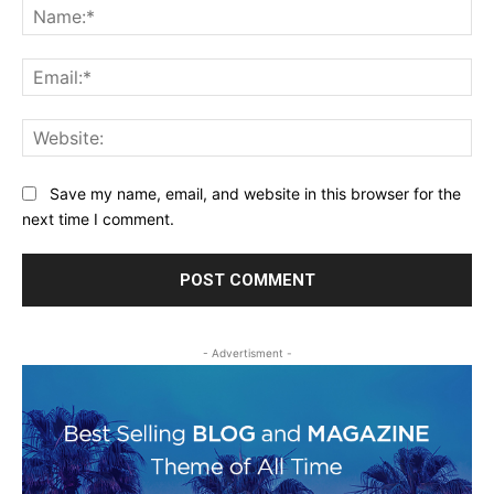
Na
Ema
Web
Save my name, email, and website in this browser for the
next time I comment.
- Advertisment -