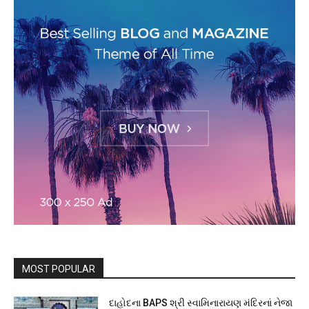
MOST POPULAR
દાહોદના BAPS શ્રી સ્વામિનારાયણ મંદિરનાં નેજા