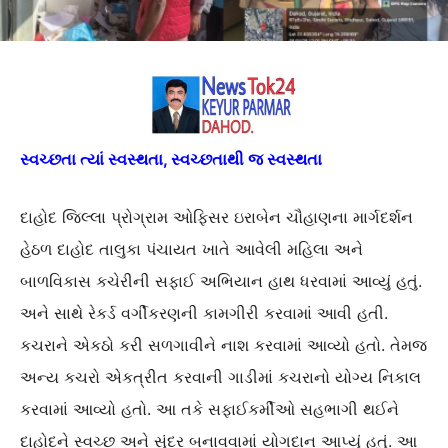
સ્વચ્છતા ત્યાં સ્વસ્થતા, સ્વચ્છતાથી જ સ્વસ્થતા
દાહોદ જિલ્લા પ્રોગ્રામ ઓફિસર ઇરાબેન ચૌહાણના માર્ગદર્શન
હેઠળ દાહોદ તાલુકા પંચાયત ખાતે આવેલી મહિલા અને
બાળવિકાસ કચેરીની સફાઈ અભિયાન હાથ ધરવામાં આવ્યું હતું.
અને સાથે રેકર્ડ વર્ગીકરણની કામગીરી કરવામાં આવી હતી.
કચરાને એકઠો કરી સળગાવીને નાશ કરવામાં આવ્યો હતો. તેમજ
અન્ય કચરો એકત્રીત કરવાની ગાડીમાં કચરાનો યોગ્ય નિકાલ
કરવામાં આવ્યો હતો. આ તકે સફાઈકર્મીઓ સહભાગી થઈને
દાહોદને સ્વચ્છ અને સુંદર બનાવવામાં યોગદાન આપ્યું હતું. આ