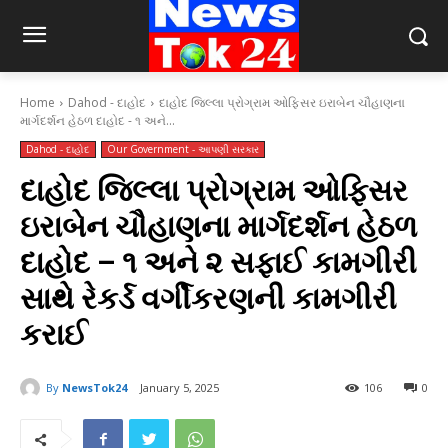
Home
Dahod - દાહોદ
દાહોદ જિલ્લા પ્રોગ્રામ ઓફિસર ઇરાબેન ચૌહાણના
માર્ગદર્શન હેઠળ દાહોદ - ૧ અને...
Dahod - દાહોદ
Our Government - આપણી સરકાર
દાહોદ જિલ્લા પ્રોગ્રામ ઓફિસર
ઇરાબેન ચૌહાણના માર્ગદર્શન હેઠળ
દાહોદ – ૧ અને ૨ સફાઈ કામગીરી
સાથે રેકર્ડ વર્ગીકરણની કામગીરી
કરાઈ
By
NewsTok24
January 5, 2025
106
0