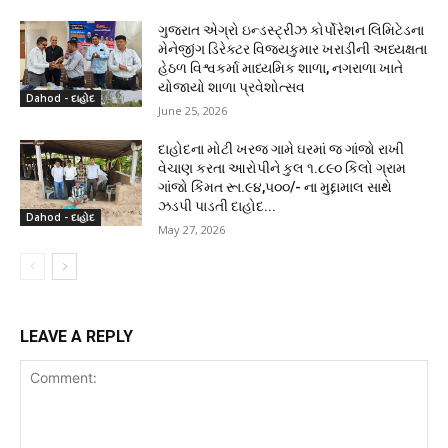
ગુજરાત એગ્રો ઇન્ડસ્ટ્રીઝ કોર્પોરેશન લિમિટેડના
મેનેજીંગ ડિરેક્ટર વિજયકુમાર ખરાડીની અધ્યક્ષતા
હેઠળ વિશ્વકર્મા માધ્યમિક શાળા, નગરાળા ખાતે
યોજાયો શાળા પ્રવેશોત્સવ
Dahod - દાહોદ
June 25, 2026
દાહોદના મોટી ખરજ ગામે ઘરમાં જ ગાંજો રાખી
વેચાણ કરતા આરોપીને કુલ ૧.૮૯૦ કિલો ગ્રામ
ગાંજો કિંમત રૂા.૯૪,૫૦૦/- ના મુદ્દામાલ સાથે
ઝડપી પાડતી દાહોદ...
Dahod - દાહોદ
May 27, 2026
LEAVE A REPLY