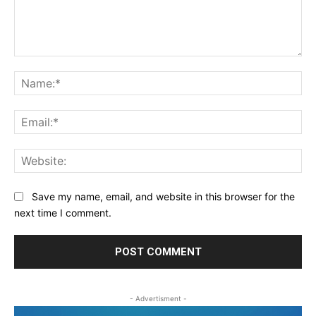
Comment:
Na
Ema
Web
Save my name, email, and website in this browser for the
next time I comment.
- Advertisment -