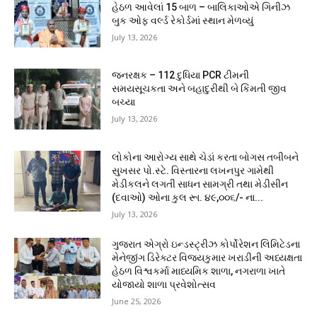
હેઠળ આવેલાં 15 બાળ – બાલિકાઓએ ગિનીઝ
બુક ઓફ વર્લ્ડ રેકોર્ડમાં સ્થાન મેળવ્યું
July 13, 2026
જનરક્ષક – 112 દુધિયા PCR ટીમની
સમયસૂચકતા અને બહાદુરીથી બે કિંમતી જીવ
બચ્યા
July 13, 2026
લોકોના આરોગ્ય સાથે ચેડાં કરતા બોગસ તબીબને
સુખસર પો.સ્ટે. વિસ્તારના લખનપુર ગામેથી
મેડીકલને લગતી સાધન સામગ્રી તથા મેડીસીન
(દવાઓ) ઓના કુલ રૂા. ૪૯,૦૦૬/- ના...
July 13, 2026
ગુજરાત એગ્રો ઇન્ડસ્ટ્રીઝ કોર્પોરેશન લિમિટેડના
મેનેજીંગ ડિરેક્ટર વિજયકુમાર ખરાડીની અધ્યક્ષતા
હેઠળ વિશ્વકર્મા માધ્યમિક શાળા, નગરાળા ખાતે
યોજાયો શાળા પ્રવેશોત્સવ
June 25, 2026