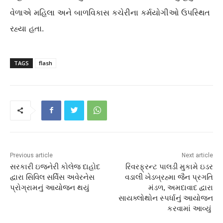
વેળાએ મહિલા અને બાળવિકાસ કચેરીના કર્મયોગીઓ ઉપસ્થિત
રહ્યા હતા.
TAGS
flash
Previous article
Next article
સરકારી ઇજનેરી કોલેજ દાહોદ
રિવરફ્રન્ટ પાલડી મુકામે ઇડર
દ્વારા સિવિલ સર્વિસ અવેરનેસ
વડાલી ખેડબ્રહ્મા જૈન પ્રગતિ
પ્રોગ્રામનું આયોજન થયું
મંડળ, અમદાવાદ દ્વારા
સાયક્લોથોન સ્પર્ધાનું આયોજન
કરવામાં આવ્યું