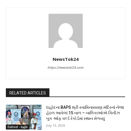
NewsTok24
https://newstok24.com
RELATED ARTICLES
દાહોદના BAPS શ્રી સ્વામિનારાયણ મંદિરનાં નેજા
હેઠળ આવેલાં 15 બાળ – બાલિકાઓએ ગિનીઝ
બુક ઓફ વર્લ્ડ રેકોર્ડમાં સ્થાન મેળવ્યું
July 13, 2026
Dahod - દાહોદ