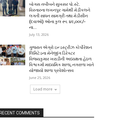
બોગસ તબીબને સુખસર પો.સ્ટે.
વિસ્તારના લખનપુર ગામેથી મેડીકલને
લગતી સાધન સામગ્રી તથા મેડીસીન
(દવાઓ) ઓના કુલ રૂા. ૪૯,૦૦૬/-
ના...
July 13, 2026
ગુજરાત એગ્રો ઇન્ડસ્ટ્રીઝ કોર્પોરેશન
લિમિટેડના મેનેજીંગ ડિરેક્ટર
વિજયકુમાર ખરાડીની અધ્યક્ષતા હેઠળ
વિશ્વકર્મા માધ્યમિક શાળા, નગરાળા ખાતે
યોજાયો શાળા પ્રવેશોત્સવ
June 25, 2026
Load more
RECENT COMMENTS