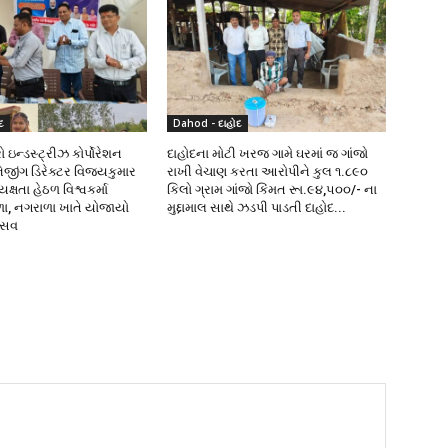
દ
Dahod - દાહોદ
 ઇન્ડસ્ટ્રીઝ કોર્પોરેશન
દાહોદના મોટી ખરજ ગામે ઘરમાં જ ગાંજો
નેજીંગ ડિરેક્ટર વિજયકુમાર
રાખી વેચાણ કરતા આરોપીને કુલ ૧.૮૯૦
્ષતા હેઠળ વિશ્વકર્મા
કિલો ગ્રામ ગાંજો કિંમત રૂા.૯૪,૫૦૦/- ના
ળા, નગરાળા ખાતે યોજાયો
મુદ્દામાલ સાથે ઝડપી પાડતી દાહોદ...
ત્સવ