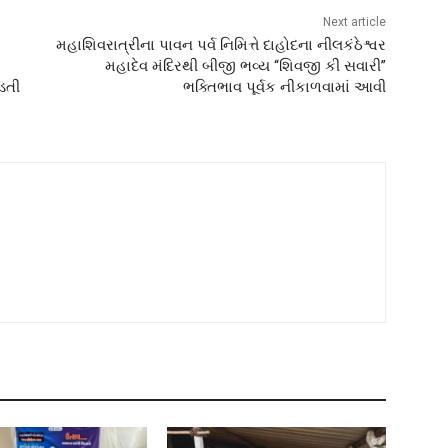
Next article
મહાશિવરાત્રીના પાવન પર્વ નિમિત્તે દાહોદના નીલકંઠેશ્વર
મહાદેવ મંદિરથી બીજી ભવ્ય “શિવજી કી સવારી”
ાડતી
ભક્તિભાવ પૂર્વક નીકાળવામાં આવી