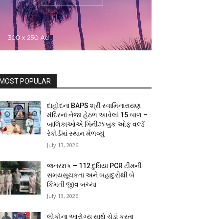
MOST POPULAR
દાહોદના BAPS શ્રી સ્વામિનારાયણ
મંદિરનાં નેજા હેઠળ આવેલાં 15 બાળ –
બાલિકાઓએ ગિનીઝ બુક ઓફ વર્લ્ડ
રેકોર્ડમાં સ્થાન મેળવ્યું
July 13, 2026
જનરક્ષક – 112 દુધિયા PCR ટીમની
સમયસૂચકતા અને બહાદુરીથી બે
કિંમતી જીવ બચ્યા
July 13, 2026
લોકોના આરોગ્ય સાથે ચેડાં કરતા