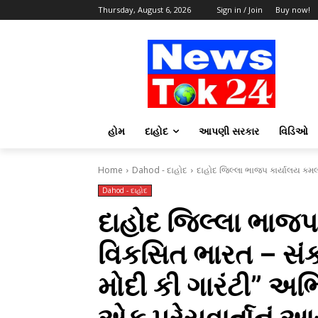
Thursday, August 6, 2026
Sign in / Join
Buy now!
હોમ
દાહોદ
આપણી સરકાર
વિડિઓ
Home
Dahod - દાહોદ
દાહોદ જિલ્લા ભાજપ કાર્યાલય કમલમ
Dahod - દાહોદ
દાહોદ જિલ્લા ભાજપ
વિકસિત ભારત – સંકલ
મોદી કી ગારંટી” અભ