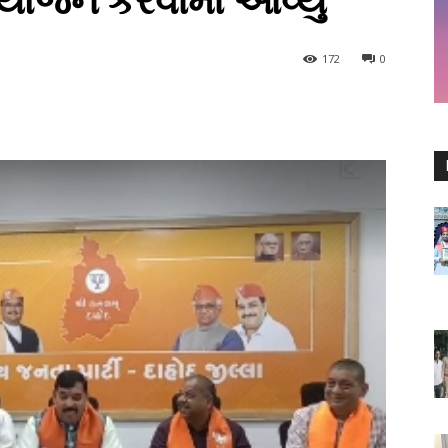
આયોજન કરવામાં આવ્યું
172
0