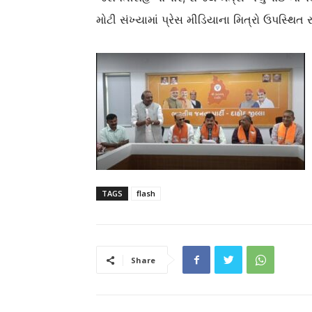
મોટી સંખ્યામાં પ્રેસ મીડિયાના મિત્રો ઉપસ્થિત 
TAGS
flash
Share