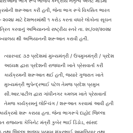
ારીઓના ભાગ રૂપે ભાજપ કેન્દ્રીય નેતૃત્વ એલર્ટ મોડમાં
ક્રમોની શરૂઆત કરી હતી, જેના ભાગ રૂપે વિકસિત ભારત
 – ૨૦૨૪ માટે દેશભરમાંથી ૧ કરોડ કરતા વધારે લોકોના સૂચન
્રિત કરવાનું અભિયાનનો રાષ્ટ્રીય સ્તરે તા. ૨૬/૦૨/૨૦૨૪
્લી મુખ્યાલય થી અભિયાનની શરૂઆત કરાવી હતી.
ત્યારબાદ ૩૭ પ્રદેશમાં મુખ્યમંત્રી / ઉપમુખમંત્રી / પ્રદેશ
અધ્યક્ષ દ્વારા પ્રદેશની રાજધાની ખાતે પ્રેસવાર્તા કરી
કાર્યક્રમની શરૂઆત થઈ હતી, જ્યારે ગુજરાત ખાતે
મુખ્યમંત્રી ભુપેન્દ્રભાઈ પટેલ તેમજ પ્રદેશ પ્રમુખ
સી.આર.પાટીલ દ્વારા ગાંધીનગર કમલમ ખાતે પ્રેસવાર્તા
તેમજ કાર્યક્રમનું લોન્ચિંગ / શરૂઆત કરવામાં આવી હતી
 કાર્યક્રમો શરૂ કરાયા હતા. જેના ભાગરૂપે દાહોદ જિલ્લા
 રાજ્યના કેબિનેટ મંત્રી કુબેર ભાઈ ડિંડોડ, સાંસદ
બડ તથા જિલ્લા ભાજપ પ્રમુખ શંકરભાઈ આમલિયાર તથા