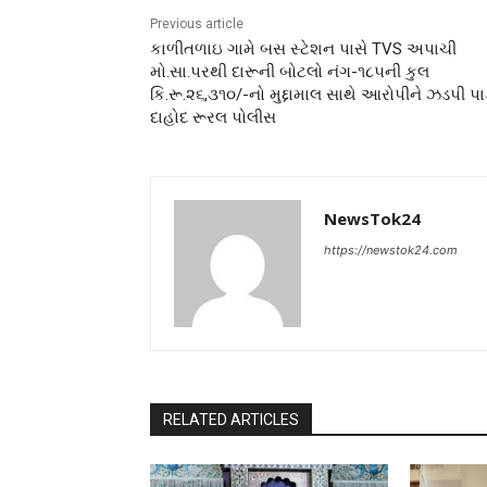
Previous article
કાળીતળાઇ ગામે બસ સ્ટેશન પાસે TVS અપાચી
મો.સા.પરથી દારૂની બોટલો નંગ-૧૮૫ની કુલ
કિ.રૂ.૨૬,૩૧૦/-નો મુદ્દામાલ સાથે આરોપીને ઝડપી પ
દાહોદ રૂરલ પોલીસ
NewsTok24
https://newstok24.com
RELATED ARTICLES