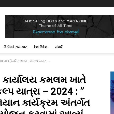
વિડીઓ સમાચાર
દેશ વિદેશ
સંપર્ક
 ખાતે વિકસિત ભારત - સંકલ્પ યાત્રા -...
 કાર્યાલય કમલમ ખાતે
્પ યાત્રા – 2024 : ”
િયાન કાર્યક્રમ અંતર્ગત