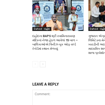
Dahod - દાહોદ
Dahod - દાહો
દાહોદના BAPS શ્રી સ્વામિનારાયણ
ગુજરાત એગ્રો
મંદિરનાં નેજા હેઠળ આવેલાં 15 બાળ –
લિમિટેડના મે
બાલિકાઓએ ગિનીઝ બુક ઓફ વર્લ્ડ
ખરાડીની અધ્યક
રેકોર્ડમાં સ્થાન મેળવ્યું
માધ્યમિક શા
શાળા પ્રવેશો
LEAVE A REPLY