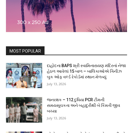
MOST POPULAR
દાહોદના BAPS શ્રી સ્વામિનારાયણ મંદિરનાં નેજા
હેઠળ આવેલાં 15 બાળ – બાલિકાઓએ ગિનીઝ
બુક ઓફ વર્લ્ડ રેકોર્ડમાં સ્થાન મેળવ્યું
July 13, 2026
જનરક્ષક – 112 દુધિયા PCR ટીમની
સમયસૂચકતા અને બહાદુરીથી બે કિંમતી જીવ
બચ્યા
July 13, 2026