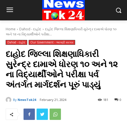
Home
Dahod - દાહોદ
દાહોદ જિલ્લા શિક્ષણાધિકારી સુરેન્દ્ર દામાએ ધોરણ ૧૦
અને ૧૨ ના વિદ્યાર્થીઓને પરીક્ષા...
Dahod - દાહોદ
Our Government - આપણી સરકાર
દાહોદ જિલ્લા શિક્ષણાધિકારી
સુરેન્દ્ર દામાએ ધોરણ ૧૦ અને ૧૨
ના વિદ્યાર્થીઓને પરીક્ષા પર્વ
અંતર્ગત માર્ગદર્શન પૂરું પાડ્યું
By
NewsTok24
February 21, 2024
181
0