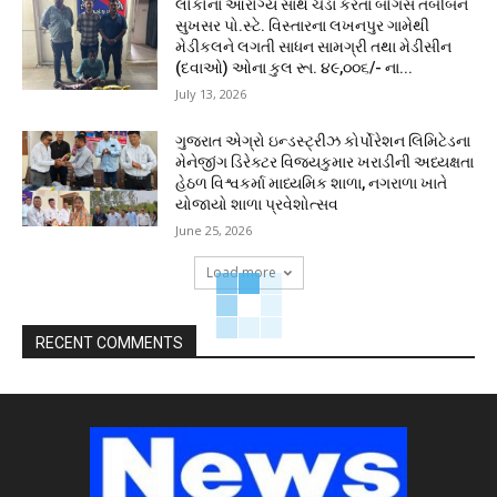
લોકોના આરોગ્ય સાથે ચેડાં કરતા બોગસ તબીબને
સુખસર પો.સ્ટે. વિસ્તારના લખનપુર ગામેથી
મેડીકલને લગતી સાધન સામગ્રી તથા મેડીસીન
(દવાઓ) ઓના કુલ રૂા. ૪૯,૦૦૬/- ના...
July 13, 2026
ગુજરાત એગ્રો ઇન્ડસ્ટ્રીઝ કોર્પોરેશન લિમિટેડના
મેનેજીંગ ડિરેક્ટર વિજયકુમાર ખરાડીની અધ્યક્ષતા
હેઠળ વિશ્વકર્મા માધ્યમિક શાળા, નગરાળા ખાતે
યોજાયો શાળા પ્રવેશોત્સવ
June 25, 2026
Load more
RECENT COMMENTS