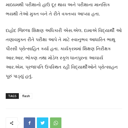
માધ્યમથી પરીક્ષાનો હાઉ દૂર થાય અને પરીક્ષાના માનસિક
ભયથી તેઓ મુક્ત બને તે રીતે વક્તવ્ય આપ્યા હતા.
દાહોદ જિલ્લા શિક્ષણ અધિકારી એસ.એલ. દામાએ વિદ્યાર્થી ઓ
તણાવમુક્ત રીતે પરીક્ષા આપે તે માટે સ્વાનુભવ આધારિત ભાથુ
પીરસી પ્રોત્સાહિત કર્યા હતા. કાર્યક્રમમાં શિક્ષણ નિરીક્ષક
આર.આર. ભોકણ તથા મોડેલ સ્કૂલ ધાનપુરના આચાર્ય
આર.એમ. પ્રજાપતિ ઉપસ્થિત રહી વિદ્યાર્થીઓને પ્રોત્સાહન
પૂરું પાડ્યું હતું.
TAGS
flash