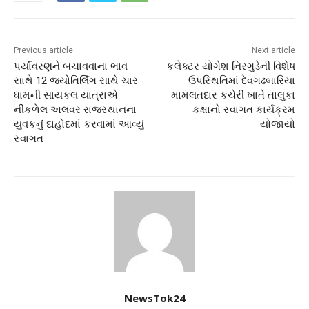
Previous article
Next article
પર્યાવરણને બચાવવાના ભાવ
કલેક્ટર યોગેશ નિરગુડેની વિશેષ
સાથે 12 જ્યોતિર્લિંગ સાથે ચાર
ઉપસ્થિતિમાં દેવગઢબારિયા
ધામની સાયકલ યાત્રાએ
મામલતદાર કચેરી ખાતે તાલુકા
નીકળેલ અલવર રાજસ્થાનના
કક્ષાનો સ્વાગત કાર્યક્રમ
યુવકનું દાહોદમાં કરવામાં આવ્યું
યોજાયો
સ્વાગત
NewsTok24