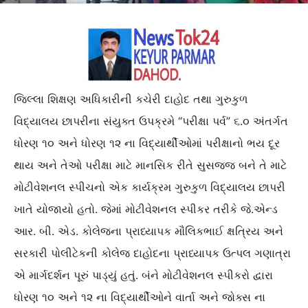
જિલ્લા શિક્ષણ અધિકારીની કચેરી દાહોદ તથા ગુરુકુળ
વિદ્યાલય છાપરીના સંયુક્ત ઉપક્રમે “પરીક્ષા પર્વ” ૬.૦ અંતર્ગત
ધોરણ ૧૦ અને ધોરણ ૧૨ ના વિદ્યાર્થીઓમાં પરીક્ષાનો ભય દૂર
થાય અને તેઓ પરીક્ષા માટે માનસિક રીતે સુસજ્જ બને તે માટે
મોટીવેશનલ સ્પીચનો એક કાર્યક્રમ ગુરુકુળ વિદ્યાલય છાપરી
ખાતે યોજાયો હતો. જેમાં મોટીવેશનલ સ્પીકર તરીકે જે.એન્ડ
આર. બી. એડ. કોલેજના પ્રાધ્યાપક મૌલિકભાઈ ક્ષત્રિય અને
સરકારી પોલીટેકની કોલેજ દાહોદના પ્રાધ્યાપક ઉત્પલ ગણાત્રા
એ માર્ગદર્શન પૂરું પાડ્યું હતું. બંને મોટીવેશનલ સ્પીકરો દ્વારા
ધોરણ ૧૦ અને ૧૨ ના વિદ્યાર્થીઓને વાર્તા અને જોક્સ ના