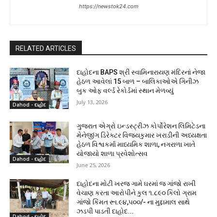
https://newstok24.com
RELATED ARTICLES
દાહોદના BAPS શ્રી સ્વામિનારાયણ મંદિરનાં નેજા
હેઠળ આવેલાં 15 બાળ – બાલિકાઓએ ગિનીઝ
બુક ઓફ વર્લ્ડ રેકોર્ડમાં સ્થાન મેળવ્યું
July 13, 2026
Dahod - દાહોદ
ગુજરાત એગ્રો ઇન્ડસ્ટ્રીઝ કોર્પોરેશન લિમિટેડના
મેનેજીંગ ડિરેક્ટર વિજયકુમાર ખરાડીની અધ્યક્ષતા
હેઠળ વિશ્વકર્મા માધ્યમિક શાળા, નગરાળા ખાતે
યોજાયો શાળા પ્રવેશોત્સવ
Dahod - દાહોદ
June 25, 2026
દાહોદના મોટી ખરજ ગામે ઘરમાં જ ગાંજો રાખી
વેચાણ કરતા આરોપીને કુલ ૧.૮૯૦ કિલો ગ્રામ
ગાંજો કિંમત રૂા.૯૪,૫૦૦/- ના મુદ્દામાલ સાથે
ઝડપી પાડતી દાહોદ...
Dahod - દાહોદ