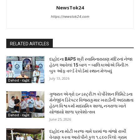
NewsTok24
https://newstok24.com
RELATED ARTICLES
દાહોદના BAPS શ્રી સ્વામિનારાયણ મંદિરનાં નેજા
હેઠળ આવેલાં 15 બાળ – બાલિકાઓએ ગિનીઝ
બુક ઓફ વર્લ્ડ રેકોર્ડમાં સ્થાન મેળવ્યું
July 13, 2026
Dahod - દાહોદ
ગુજરાત એગ્રો ઇન્ડસ્ટ્રીઝ કોર્પોરેશન લિમિટેડના
મેનેજીંગ ડિરેક્ટર વિજયકુમાર ખરાડીની અધ્યક્ષતા
હેઠળ વિશ્વકર્મા માધ્યમિક શાળા, નગરાળા ખાતે
યોજાયો શાળા પ્રવેશોત્સવ
Dahod - દાહોદ
June 25, 2026
દાહોદના મોટી ખરજ ગામે ઘરમાં જ ગાંજો રાખી
વેચાણ કરતા આરોપીને કુલ ૧.૮૯૦ કિલો ગ્રામ