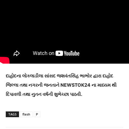
દાહોદના લોકલાડીલા સાંસદ જશવંતસિંહ ભાભોર દ્વારા દાહોદ
જિલ્લા તથા નગરની જનતાને NEWSTOK24 ના માધ્યમ થી
દિપાવલી તથા નુતન વર્ષની શુભેચ્છા પાઠવી.
TAGS
flash
P