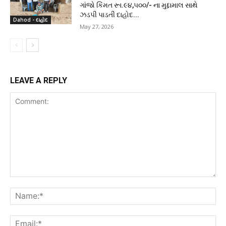
ગાંજો કિંમત રૂા.૯૪,૫૦૦/- ના મુદ્દામાલ સાથે
ઝડપી પાડતી દાહોદ...
Dahod - દાહોદ
May 27, 2026
LEAVE A REPLY
Comment:
Na
Ema