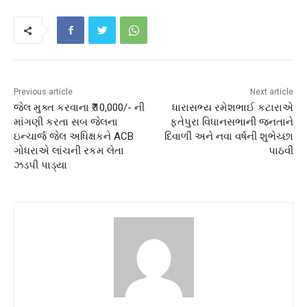
Previous article
Next article
જેલ મુક્ત કરવાના ₹.10,000/- ની
ધારાસભ્ય રમેશભાઈ કટારાએ
માંગણી કરતા સબ જેલના
ફતેપુરા વિધાનસભાની જનતાને
ઇન્ચાર્જ જેલ અધિક્ષકને ACB
દિવાળી અને નવા વર્ષની શુભેચ્છા
ગોધરાએ લાંચની રકમ લેતા
પાઠવી
ઝડપી પાડ્યા