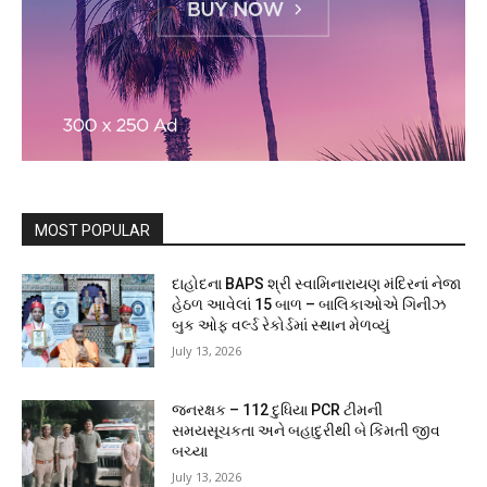
MOST POPULAR
દાહોદના BAPS શ્રી સ્વામિનારાયણ મંદિરનાં નેજા
હેઠળ આવેલાં 15 બાળ – બાલિકાઓએ ગિનીઝ
બુક ઓફ વર્લ્ડ રેકોર્ડમાં સ્થાન મેળવ્યું
July 13, 2026
જનરક્ષક – 112 દુધિયા PCR ટીમની
સમયસૂચકતા અને બહાદુરીથી બે કિંમતી જીવ
બચ્યા
July 13, 2026