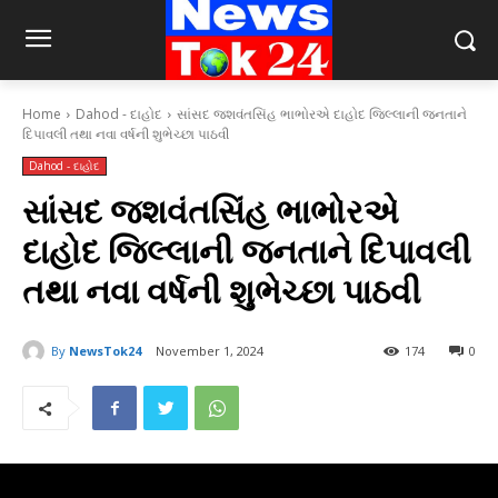
Home
Dahod - દાહોદ
સાંસદ જશવંતસિંહ ભાભોરએ દાહોદ જિલ્લાની જનતાને
દિપાવલી તથા નવા વર્ષની શુભેચ્છા પાઠવી
Dahod - દાહોદ
સાંસદ જશવંતસિંહ ભાભોરએ
દાહોદ જિલ્લાની જનતાને દિપાવલી
તથા નવા વર્ષની શુભેચ્છા પાઠવી
By
NewsTok24
November 1, 2024
174
0