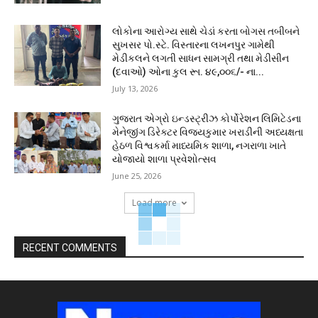
લોકોના આરોગ્ય સાથે ચેડાં કરતા બોગસ તબીબને
સુખસર પો.સ્ટે. વિસ્તારના લખનપુર ગામેથી
મેડીકલને લગતી સાધન સામગ્રી તથા મેડીસીન
(દવાઓ) ઓના કુલ રૂા. ૪૯,૦૦૬/- ના...
July 13, 2026
ગુજરાત એગ્રો ઇન્ડસ્ટ્રીઝ કોર્પોરેશન લિમિટેડના
મેનેજીંગ ડિરેક્ટર વિજયકુમાર ખરાડીની અધ્યક્ષતા
હેઠળ વિશ્વકર્મા માધ્યમિક શાળા, નગરાળા ખાતે
યોજાયો શાળા પ્રવેશોત્સવ
June 25, 2026
Load more
RECENT COMMENTS