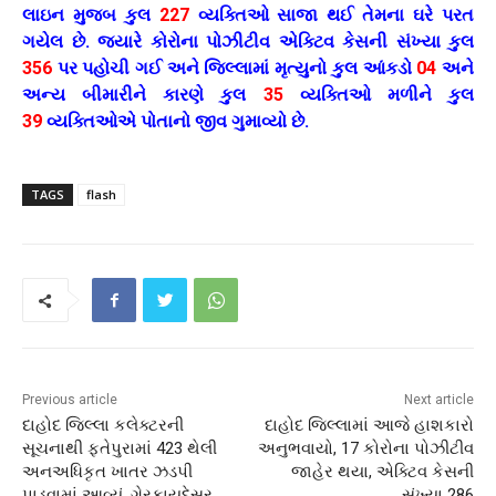
લાઇન મુજબ કુલ
227
વ્યક્તિઓ સાજા થઈ તેમના ઘરે પરત
ગયેલ છે. જ્યારે કોરોના પોઝીટીવ એક્ટિવ કેસની સંખ્યા કુલ
356
પર પહોચી ગઈ અને જિલ્લામાં મૃત્યુનો કુલ આંકડો
04
અને
અન્ય બીમારીને કારણે કુલ
35
વ્યક્તિઓ મળીને કુલ
39
વ્યક્તિઓએ પોતાનો જીવ ગુમાવ્યો છે.
TAGS
flash
Previous article
Next article
દાહોદ જિલ્લા કલેક્ટરની
દાહોદ જિલ્લામાં આજે હાશકારો
સૂચનાથી ફતેપુરામાં 423 થેલી
અનુભવાયો, 17 કોરોના પોઝીટીવ
અનઅધિકૃત ખાતર ઝડપી
જાહેર થયા, એક્ટિવ કેસની
પાડવામાં આવ્યું, ગેરકાયદેસર
સંખ્યા 286