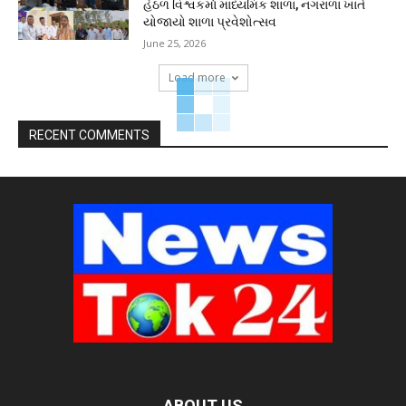
હેઠળ વિશ્વકર્મા માધ્યમિક શાળા, નગરાળા ખાતે
યોજાયો શાળા પ્રવેશોત્સવ
June 25, 2026
Load more
RECENT COMMENTS
ABOUT US