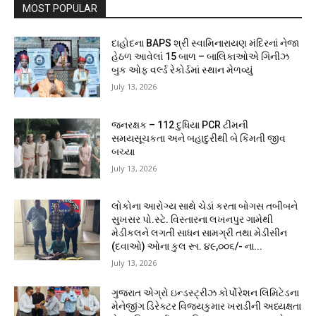
MOST POPULAR
દાહોદના BAPS શ્રી સ્વામિનારાયણ મંદિરનાં નેજા
હેઠળ આવેલાં 15 બાળ – બાલિકાઓએ ગિનીઝ
બુક ઓફ વર્લ્ડ રેકોર્ડમાં સ્થાન મેળવ્યું
July 13, 2026
જનરક્ષક – 112 દુધિયા PCR ટીમની
સમયસૂચકતા અને બહાદુરીથી બે કિંમતી જીવ
બચ્યા
July 13, 2026
લોકોના આરોગ્ય સાથે ચેડાં કરતા બોગસ તબીબને
સુખસર પો.સ્ટે. વિસ્તારના લખનપુર ગામેથી
મેડીકલને લગતી સાધન સામગ્રી તથા મેડીસીન
(દવાઓ) ઓના કુલ રૂા. ૪૯,૦૦૬/- ના...
July 13, 2026
ગુજરાત એગ્રો ઇન્ડસ્ટ્રીઝ કોર્પોરેશન લિમિટેડના
મેનેજીંગ ડિરેક્ટર વિજયકુમાર ખરાડીની અધ્યક્ષતા