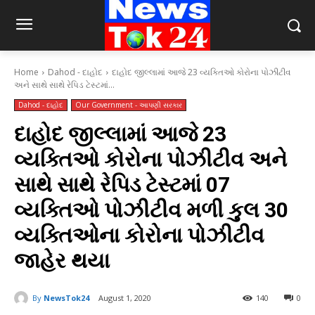
Home
Dahod - દાહોદ
દાહોદ જીલ્લામાં આજે 23 વ્યક્તિઓ કોરોના પોઝીટીવ
અને સાથે સાથે રેપિડ ટેસ્ટમાં...
Dahod - દાહોદ
Our Government - આપણી સરકાર
દાહોદ જીલ્લામાં આજે 23
વ્યક્તિઓ કોરોના પોઝીટીવ અને
સાથે સાથે રેપિડ ટેસ્ટમાં 07
વ્યક્તિઓ પોઝીટીવ મળી કુલ 30
વ્યક્તિઓના કોરોના પોઝીટીવ
જાહેર થયા
By
NewsTok24
August 1, 2020
140
0