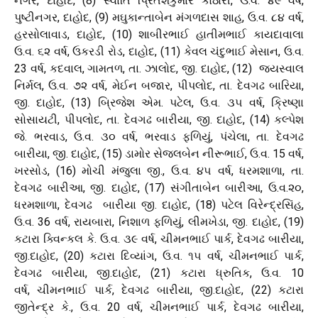
નગર, દાહોદ, (8) સ્વાતિ પ્રિતેશકુમાર કોઠારી, ઉ.વ. ૪૯ વર્ષ,
પુષ્ટીનગર, દાહોદ, (9) મઘુકાન્તાબેન મંગળદાસ શાહ, ઉ.વ. ૮૪ વર્ષ,
હરસોલાવાડ, દાહોદ, (10) શાબીરભાઈ હાતીમભાઈ કાયદાવાલા
ઉ.વ. ૬૨ વર્ષ, ઉકરડી રોડ, દાહોદ, (11) કેવલ ચંદુભાઈ મેસાન, ઉ.વ.
23 વર્ષ, કદવાલ, ગામતળ, તા. ઝાલોદ, જી. દાહોદ, (12) જયસ્વાલ
નિર્મલ, ઉ.વ. ૭૨ વર્ષ, મેઈન બજાર, પીપલોદ, તા. દેવગઢ બારિયા,
જી. દાહોદ, (13) બ્રિજેશ એમ. પટેલ, ઉ.વ. ૩૫ વર્ષ, ક્રિષ્ણા
સોસાયટી, પીપલોદ, તા. દેવગઢ બારીયા, જી. દાહોદ, (14) કલ્પેશ
જે. ભરવાડ, ઉ.વ. ૩૦ વર્ષ, ભરવાડ ફળિયું, પંચેલા, તા. દેવગઢ
બારીયા, જી. દાહોદ, (15) ડામોર સેજલબેન નીરૂભાઈ, ઉ.વ. 15 વર્ષ,
ખરસોડ, (16) મોચી મંજુલા જી., ઉ.વ. ૪૫ વર્ષ, ધરમશાળા, તા.
દેવગઢ બારીઆ, જી. દાહોદ, (17) સંગીતાબેન બારીઆ, ઉ.વ.૨૦,
ધરમશાળા, દેવગઢ બારીયા જી. દાહોદ, (18) પટેલ વિરેન્દ્રસિંહ,
ઉ.વ. 36 વર્ષ, રાયબારા, નિશાળ ફળિયું, લીમખેડા, જી. દાહોદ, (19)
કટારા ક્વિન્કલ કે. ઉ.વ. ૩૯ વર્ષ, ચીમનભાઈ પાર્ક, દેવગઢ બારીયા,
જી.દાહોદ, (20) કટારા દિવ્યાંગ, ઉ.વ. ૧૫ વર્ષ, ચીમનભાઈ પાર્ક,
દેવગઢ બારીયા, જી.દાહોદ, (21) કટારા ધ્રુતિક, ઉ.વ. 10
વર્ષ, ચીમનભાઈ પાર્ક, દેવગઢ બારીયા, જી.દાહોદ, (22) કટારા
જીતેન્દ્ર કે., ઉ.વ. 20 વર્ષ, ચીમનભાઈ પાર્ક, દેવગઢ બારીયા,