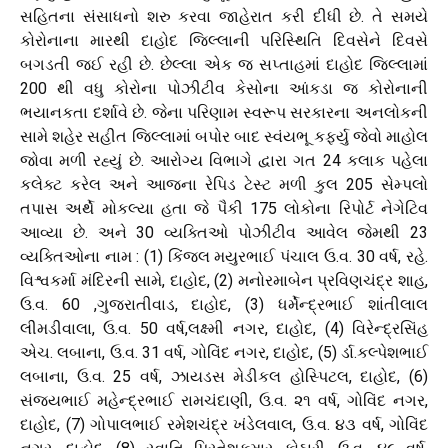
સહિતના સંસાધનો શરુ કરવા જાહેરાત કરી દીધી છે. તે સમયે
કોરોનાના મારથી દાહોદ જિલ્લાની પરિસ્થિતિ દિવસેને દિવસે
બગડતી જઈ રહી છે. છેલ્લા એક જ સપ્તાહમાં દાહોદ જિલ્લામાં
200 થી વધુ કોરોના પોઝીટીવ કેસોના આંકડા જ કોરોનાની
ભયાનકતા દર્શાવે છે. જેના પરિણામ સ્વરૂપ સરકારના અનલોકની
સામે શહેર સહીત જિલ્લામાં બપોર બાદ સ્વંયભૂ કર્ફ્યુ જેવો માહોલ
જોવા મળી રહ્યું છે. આરોગ્ય વિભાગે દ્વારા ગત 24 કલાક પહેલા
કલેક્ટ કરેલ અને આજના રેપિડ ટેસ્ટ મળી કુલ 205 સેમ્પલો
તપાસ અર્થે મોકલ્યા હતા જે પૈકી 175 લોકોના રિપોર્ટ નેગેટિવ
આવ્યા છે. અને 30 વ્યક્તિઓ પોઝીટીવ આવેલ જેમથી 23
વ્યક્તિઓના નામ : (1) કિંજલ મયુરભાઈ પંચાલ ઉ.વ. 30 વર્ષ, રહે.
વિશ્વકર્મા મંદિરની સામે, દાહોદ, (2) મનોરમાબેન પ્રવિણચંદ્ર શાહ,
ઉ.વ. 60 ,ગુજરાતીવાડ, દાહોદ, (3) ધર્મેન્દ્રભાઈ શાંતીલાલ
લીમડીવાલા, ઉ.વ. 50 વર્ષ,લક્ષ્મી નગર, દાહોદ, (4) વિરેન્દ્રસિંહ
એચ. લબાના, ઉ.વ. 31 વર્ષ, ગોવિંદ નગર, દાહોદ, (5) ર્ડા.કલ્પેશભાઈ
લબાના, ઉ.વ. 25 વર્ષ, ઝાયડસ મેડીકલ હોસ્પિટલ, દાહોદ, (6)
સંજયભાઈ મહેન્દ્રભાઈ રામચંદાણી, ઉ.વ. ૨૧ વર્ષ, ગોવિંદ નગર,
દાહોદ, (7) ગોપાલભાઈ રમેશચંદ્ર ખંડેલવાલ, ઉ.વ. ૪૩ વર્ષ, ગોવિંદ