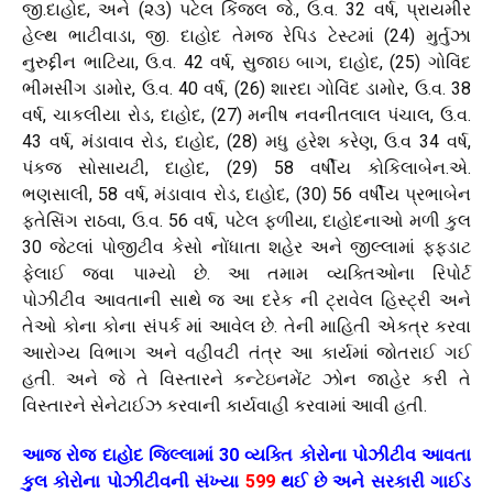
જી.દાહોદ, અને (૨૩) પટેલ કિંજલ જે., ઉ.વ. 32 વર્ષ, પ્રાયમીર
હેલ્થ ભાટીવાડા, જી. દાહોદ તેમજ રેપિડ ટેસ્ટમાં (24) મુર્તુઝા
નુરુદ્દીન ભાટિયા, ઉ.વ. 42 વર્ષ, સુજાઇ બાગ, દાહોદ, (25) ગોવિંદ
ભીમસીંગ ડામોર, ઉ.વ. 40 વર્ષ, (26) શારદા ગોવિંદ ડામોર, ઉ.વ. 38
વર્ષ, ચાકલીયા રોડ, દાહોદ, (27) મનીષ નવનીતલાલ પંચાલ, ઉ.વ.
43 વર્ષ, મંડાવાવ રોડ, દાહોદ, (28) મધુ હરેશ કરેણ, ઉ.વ 34 વર્ષ,
પંકજ સોસાયટી, દાહોદ, (29) 58 વર્ષીય કોકિલાબેન.એ.
ભણસાલી, 58 વર્ષ, મંડાવાવ રોડ, દાહોદ, (30) 56 વર્ષીય પ્રભાબેન
ફતેસિંગ રાઠવા, ઉ.વ. 56 વર્ષ, પટેલ ફળીયા, દાહોદનાઓ મળી કુલ
30 જેટલાં પોજીટીવ કેસો નોંધાતા શહેર અને જીલ્લામાં ફફડાટ
ફેલાઈ જવા પામ્યો છે. આ તમામ વ્યક્તિઓના રિપોર્ટ
પોઝીટીવ આવતાની સાથે જ આ દરેક ની ટ્રાવેલ હિસ્ટ્રી અને
તેઓ કોના કોના સંપર્ક માં આવેલ છે. તેની માહિતી એકત્ર કરવા
આરોગ્ય વિભાગ અને વહીવટી તંત્ર આ કાર્યમાં જોતરાઈ ગઈ
હતી. અને જે તે વિસ્તારને કન્ટેઇનમેંટ ઝોન જાહેર કરી તે
વિસ્તારને સેનેટાઈઝ કરવાની કાર્યવાહી કરવામાં આવી હતી.
આજ રોજ દાહોદ જિલ્લામાં 30 વ્યક્તિ કોરોના પોઝીટીવ આવતા
કુલ કોરોના પોઝીટીવની સંખ્યા
599
થઈ છે અને સરકારી ગાઈડ