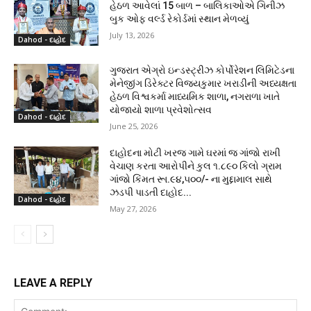
હેઠળ આવેલાં 15 બાળ – બાલિકાઓએ ગિનીઝ
બુક ઓફ વર્લ્ડ રેકોર્ડમાં સ્થાન મેળવ્યું
July 13, 2026
Dahod - દાહોદ
ગુજરાત એગ્રો ઇન્ડસ્ટ્રીઝ કોર્પોરેશન લિમિટેડના
મેનેજીંગ ડિરેક્ટર વિજયકુમાર ખરાડીની અધ્યક્ષતા
હેઠળ વિશ્વકર્મા માધ્યમિક શાળા, નગરાળા ખાતે
યોજાયો શાળા પ્રવેશોત્સવ
Dahod - દાહોદ
June 25, 2026
દાહોદના મોટી ખરજ ગામે ઘરમાં જ ગાંજો રાખી
વેચાણ કરતા આરોપીને કુલ ૧.૮૯૦ કિલો ગ્રામ
ગાંજો કિંમત રૂા.૯૪,૫૦૦/- ના મુદ્દામાલ સાથે
ઝડપી પાડતી દાહોદ...
Dahod - દાહોદ
May 27, 2026
LEAVE A REPLY