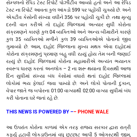
સેમ્પલનો રેપિડ ટેસ્ટ રિપોર્ટ પોઝીટીવ આવ્યો હતો અને આ રેપિડ
ટેસ્ટ ના રિપોર્ટ આવતા કુલ આંકડો 599 પર પહોંચી ચુક્યો છે. અને
એક્ટીવ કેસોની સંખ્યા વધીને 356 પર પહોચી ચુકી છે. તથા મૃત્યુ
દરની વાત કરીએ તો દાહોદ જિલ્લામાં અત્યાર સુધી કોરોના
સંક્રમણને કારણે કુલ 04 વ્યક્તિઓ અને અન્ય બીમારીને કારણે
કુલ 35 વ્યક્તિઓ મળીને કુલ 39 વ્યક્તિઓએ પોતાનો જીવ
ગુમાવ્યો છે. આમ, દાહોદ જિલ્લાના મુખ્ય મથક એવા દાહોદમાં
કોરોના સંક્રમણનું પ્રમાણ બહુ વધી રહ્યું હોય તેમ બની જણાઈ
રહ્યું છે. દાહોદ જિલ્લામાં કોરોના મહામારીએ અત્યંત ભયાનક
સ્વરૂપ ધારણ કરતાં અનલોક – 2 ના શરૂ થયાના દિવસથી આજ
દિન સુધીમાં સંખ્યા બંધ કેસોમાં વધારો થતાં દાહોદ જિલ્લામાં
લોકોમાં ભય ફેલાઈ જવા પામ્યો છે. અને લોકો પોતાની દુકાન,
વેપાર જાતે જ બપોરના 01:00 વાગ્યાથી 02:00 વાગ્યા સુધીમાં બંધ
કરી પોતાના ઘરે જતાં રહે છે.
THIS NEWS IS POWERED BY –
– PHONE WALE
આ ઉપરાંત કોરોના કાળમાં એક તરફ રાજ્ય સરકાર દ્વારા રાત્રી
કર્ફ્યુ હટાવી લોકડાઉનમાં વધુ છૂટછાટ આપી 5 ઓગસ્ટથી જીમ,