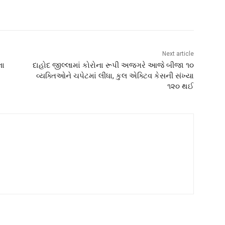
Next article
ના
દાહોદ જીલ્લામાં કોરોના રૂપી અજગરે આજે બીજા ૧૦
વ્યક્તિઓને ચપેટમાં લીધા, કુલ એક્ટિવ કેસની સંખ્યા
૧૨૦ થઈ