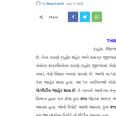
By
NewsTok24
July 17, 2020
Share
THI
દાહોદ જિલ્
છે. તેના કારણે દાહોદ શહેર અને સમગ્ર જીલ્લામા
કોરોના સંક્રમિતોના કારણે દાહોદ જીલ્લામાં ક
પમાડે તેવો વિષય બનવા પામ્યો છે. આજે તા.૧
કેસ જાહેર થયા હતા. આ ૧૫ વ્યક્તિઓ કોર
પોઝીટીવ જાહેર થયા છે
. તે બાબતે આરોગ્ય તં
વિભાગ દ્વારા ગત રોજ કુલ
૨૧૦
જેટલા અલગ અલગ
આવ્યા હતા. જેનો રિપોર્ટ આજે આવતા કુલ
૨૧
કુલ
૧૫
લોકોના રિપોર્ટ પોઝીટીવ આવ્યા હતા.