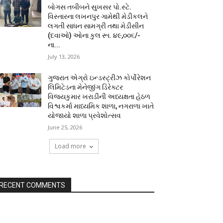
બોગસ તબીબને સુખસર પો.સ્ટે.
વિસ્તારના લખનપુર ગામેથી મેડીકલને
લગતી સાધન સામગ્રી તથા મેડીસીન
(દવાઓ) ઓના કુલ રૂા. ૪૯,૦૦૬/-
ના...
July 13, 2026
ગુજરાત એગ્રો ઇન્ડસ્ટ્રીઝ કોર્પોરેશન
લિમિટેડના મેનેજીંગ ડિરેક્ટર
વિજયકુમાર ખરાડીની અધ્યક્ષતા હેઠળ
વિશ્વકર્મા માધ્યમિક શાળા, નગરાળા ખાતે
યોજાયો શાળા પ્રવેશોત્સવ
June 25, 2026
Load more
RECENT COMMENTS