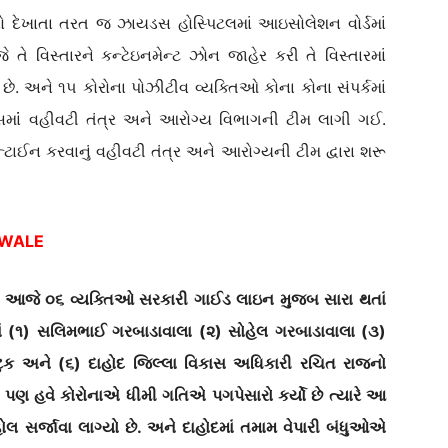
ષણો દેખાતા તરત જ ઝાયડસ હોસ્પિટલમાં આઇસોલેશન વોર્ડમાં
 વિસ્તારને કન્ટેઇનમેન્ટ ઝોન જાહેર કરી તે વિસ્તારમાં
છે. અને ૧૫ કોરોના પોઝીટીવ વ્યક્તિઓ કોના કોના સંપર્કમાં
ાસમાંં વહીવટી તંત્ર અને આરોગ્ય વિભાગની ટીમ લાગી ગઈ.
ન્ટાઈન કરવાનું વહીવટી તંત્ર અને આરોગ્યની ટીમ દ્વારા શરૂ
 WALE
ાં આજે ૦૬ વ્યક્તિઓ સરકારી ગાઈડ લાઇન મુજબ સારા થતાં
ં (૧) સલિમભાઈ ગરબાડાવાલા (૨) સોહેલ ગરબાડાવાલા (૩)
ટુક અને (૬) દાહોદ જિલ્લા વિકાસ અધિકારી રચિત રાજનો
ાં પણ હવે કોરોનાએ ધીમી ગતિએ પગપેસારો કર્યો છે ત્યારે આ
લ સર્જાવા લાગ્યો છે. અને દાહોદમાં તમામ વેપારી બંધુઓએ