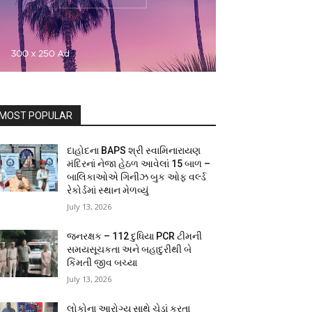
MOST POPULAR
દાહોદના BAPS શ્રી સ્વામિનારાયણ
મંદિરનાં નેજા હેઠળ આવેલાં 15 બાળ –
બાલિકાઓએ ગિનીઝ બુક ઓફ વર્લ્ડ
રેકોર્ડમાં સ્થાન મેળવ્યું
July 13, 2026
જનરક્ષક – 112 દુધિયા PCR ટીમની
સમયસૂચકતા અને બહાદુરીથી બે
કિંમતી જીવ બચ્યા
July 13, 2026
લોકોના આરોગ્ય સાથે ચેડાં કરતા