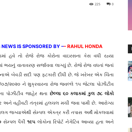
225
0
S NEWS IS SPONSORED BY –
– RAHUL HONDA
લામાં હવે તો રોજે રોજ કોરોના વાઇરસના કેસ વધી રહ્યા
ં ભયનું વાતાવરણ સર્જાવવા લાગ્યું છે. રોજે રોજ વધતાં જતાં
ોરોનાએ બેવડી સદી પણ ફટકારી દીધી છે. જે ખરેખર એક ચિંતા
૭/૦૭/૨૦૨૦ ને શુક્રવારના રોજ જવલ્લે ૧૫ જેટલા પોઝીટીવ
ોના પોઝીટીવ જાહેર થતા
છેલ્લા ૬૦ કલાકમાં કુલ ૭૮ લોકો
ત્ર અને વહીવટી તંત્રમાં હલચલ મચી જવા પામી છે. આરોગ્ય
 જગ્યાએથી સેમ્પલ એકત્ર કરી તપાસ અર્થે મોકલવામાં
૦
સેમ્પલ પૈકી
૧૯૫
લોકોના રિપોર્ટ નેગેટિવ આવ્યા હતા અને