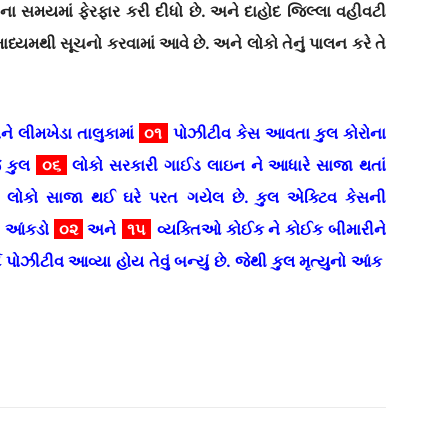
ના સમયમાં ફેરફાર કરી દીધો છે. અને દાહોદ જિલ્લા વહીવટી
ધ્યમથી સૂચનો કરવામાં આવે છે. અને લોકો તેનું પાલન કરે તે
ે લીમખેડા તાલુકામાં
૦૧
પોઝીટીવ કેસ આવતા કુલ કોરોના
ે કુલ
૦૬
લોકો સરકારી ગાઈડ લાઇન ને આધારે સાજા થતાં
લોકો સાજા થઈ ઘરે પરત ગયેલ છે. કુલ એક્ટિવ કેસની
નો આંકડો
૦૨
અને
૧૫
વ્યક્તિઓ કોઈક ને કોઈક બીમારીને
ટ પોઝીટીવ આવ્યા હોય તેવું બન્યું છે. જેથી કુલ મૃત્યુનો આંક