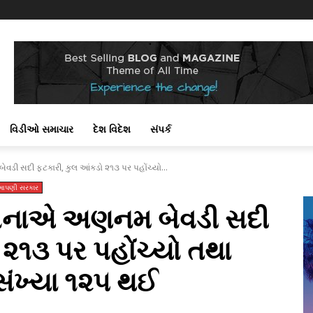
!
વિડીઓ સમાચાર
દેશ વિદેશ
સંપર્ક
વડી સદી ફટકારી, કુલ આંકડો ૨૧૩ પર પહોંચ્યો...
આપણી સરકાર
કોરોનાએ અણનમ બેવડી સદી
 ૨૧૩ પર પહોંચ્યો તથા
સંખ્યા ૧૨૫ થઈ