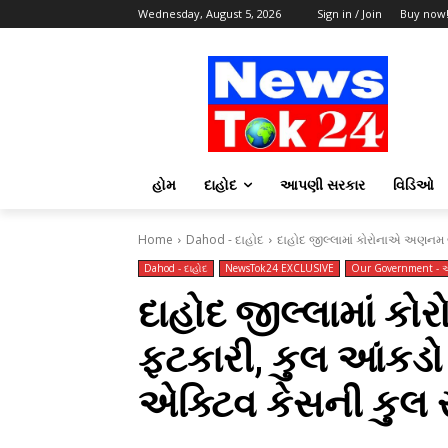
Wednesday, August 5, 2026
Sign in / Join
Buy now
હોમ
દાહોદ
આપણી સરકાર
વિડિઓ
Home
Dahod - દાહોદ
દાહોદ જીલ્લામાં કોરોનાએ અણનમ બે
Dahod - દાહોદ
NewsTok24 EXCLUSIVE
Our Government - 
દાહોદ જીલ્લામાં 
ફટકારી, કુલ આંકડો
એક્ટિવ કેસની કુલ 