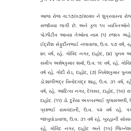
આજ રોજ તા.૧૭/૦૭/૨૦૨૦ ને શુક્રવારના રોજ 
સર્જાવવા લાગી છે. અને કુલ ૧૫ વ્યક્તિઓને
પોઝીટીવ આવ્યા તેઓના નામ (૧) રજાક અહેમદહુ
ઈદ્રીશ સેફુદીનભાઈ નલાવાલા, ઉ.વ. ૫૭ વર્ષ, રહ
૪૬ વર્ષ, રહે. ગોવિંદ નગર, દાહોદ, (૪) પુનમ અશ
સમીપ અશેષકુમાર શર્મા, ઉ.વ. ૧૯ વર્ષ, રહે. ગ
વર્ષ રહે. ગોદી રોડ, દાહોદ, (૭) નિમેશકુમાર પુન
ડો.શાલીભદ્ર વિનોદચંદ્ર શાહ, ઉ.વ. ૩૧ વર્ષ,
વર્ષ, રહે. આદિત્ય નગર, દેલસર, દાહોદ, (૧૦) 
દાહોદ. (૧૧) ડો. દુરૈયા અકબરભાઈ ગુલામઅલી, ઉ.
પ્રક્ષ્ભઈ રામચંદાની, ઉ.વ. ૫૨ વર્ષ રહ
જાંબુઘોડાવાલા, ઉ.વ. ૩૧ વર્ષ રહે. બુરહાની સો
રહે. ગોવિંદ નગર, દાહોદ અને (૧૫) જિગ્નેશ