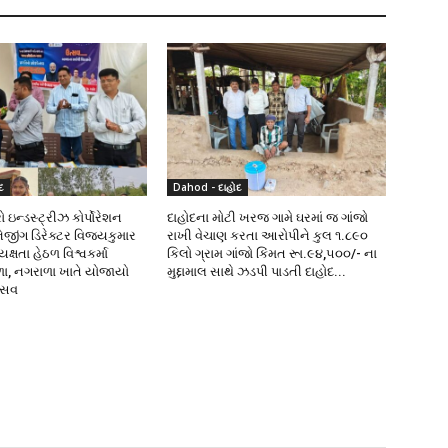
દ
Dahod - દાહોદ
 ઇન્ડસ્ટ્રીઝ કોર્પોરેશન
દાહોદના મોટી ખરજ ગામે ઘરમાં જ ગાંજો
નેજીંગ ડિરેક્ટર વિજયકુમાર
રાખી વેચાણ કરતા આરોપીને કુલ ૧.૮૯૦
્ષતા હેઠળ વિશ્વકર્મા
કિલો ગ્રામ ગાંજો કિંમત રૂા.૯૪,૫૦૦/- ના
ળા, નગરાળા ખાતે યોજાયો
મુદ્દામાલ સાથે ઝડપી પાડતી દાહોદ...
ત્સવ