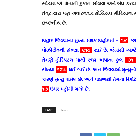
સ્વેચ્છા એ પોતાની દુકાન ખોલવા અને બંધ કરવા
તંત્ર દ્વારા પણ અવારનવાર સોસિયલ મીડિયાના મા
ઇચ્છનીય છે.
દાહોદ જિલ્લાના મુખ્ય મથક દાહોદમાં –
૧૪
અન
પોઝીટીવની સંખ્યા
૨૧૩
થઈ છે. જેમાંથી આજ
તેમણે હોસ્પિટલ માથી રજા અપાતા
કુલ
૭૧
સંખ્યા
૧૨૫
થઈ ગઈ છે. અને જિલ્લામાં મૃત્યુ
કારણે મૃત્યુ પામેલ છે. અને પાછળથી તેમના રિપોર્
૧૭
ઉપર પહોંચી ગયો છે.
TAGS
flash