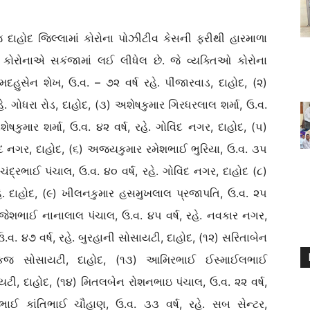
દાહોદ જિલ્લામાં કોરોના પોઝીટીવ કેસની ફરીથી હારમાળા
 કોરોનાએ સકંજામાં લઈ લીધેલ છે. જે વ્યક્તિઓ કોરોના
સેન શેખ, ઉ.વ. – ૭૨ વર્ષ રહે. પીંજારવાડ, દાહોદ, (૨)
ે. ગોધરા રોડ, દાહોદ, (૩) અશેષકુમાર ગિરધરલાલ શર્મા, ઉ.વ.
ેષકુમાર શર્મા, ઉ.વ. ૪૨ વર્ષ, રહે. ગોવિંદ નગર, દાહોદ, (૫)
ોવિંદ નગર, દાહોદ, (૬) અજયકુમાર રમેશભાઈ ભુરિયા, ઉ.વ. ૩૫
મચંદ્રભાઈ પંચાલ, ઉ.વ. ૪૦ વર્ષ, રહે. ગોવિંદ નગર, દાહોદ (૮)
 રહે. દાહોદ, (૯) ખીલનકુમાર હસમુખલાલ પ્રજાપતિ, ઉ.વ. ૨૫
રાજેશભાઈ નાનાલાલ પંચાલ, ઉ.વ. ૪૫ વર્ષ, રહે. નવકાર નગર,
વ. ૪૭ વર્ષ, રહે. બુરહાની સોસાયટી, દાહોદ, (૧૨) સરિતાબેન
ે. પંકજ સોસાયટી, દાહોદ, (૧૩) આમિરભાઈ ઈસ્માઈલભાઈ
સાયટી, દાહોદ, (૧૪) મિતલબેન રોશનભાઇ પંચાલ, ઉ.વ. ૨૨ વર્ષ,
ભાઈ કાંતિભાઈ ચૌહાણ, ઉ.વ. ૩૩ વર્ષ, રહે. સબ સેન્ટર,