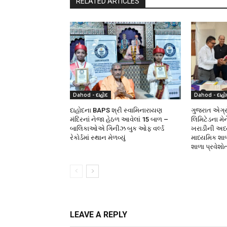
RELATED ARTICLES
Dahod - દાહોદ
Dahod - દાહો
દાહોદના BAPS શ્રી સ્વામિનારાયણ
ગુજરાત એગ્રો
મંદિરનાં નેજા હેઠળ આવેલાં 15 બાળ –
લિમિટેડના મે
બાલિકાઓએ ગિનીઝ બુક ઓફ વર્લ્ડ
ખરાડીની અધ્યક
રેકોર્ડમાં સ્થાન મેળવ્યું
માધ્યમિક શા
શાળા પ્રવેશો
LEAVE A REPLY