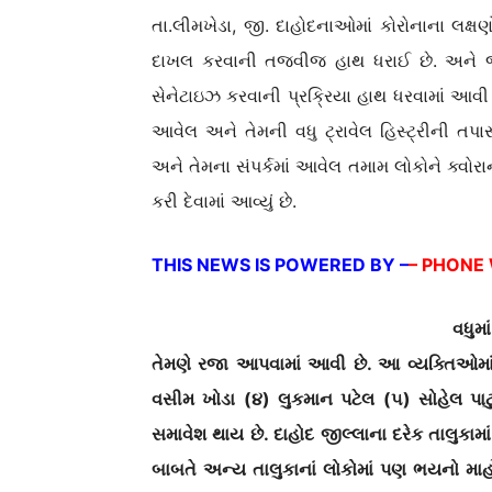
તા.લીમખેડા, જી. દાહોદનાઓમાં કોરોનાના લક્
દાખલ કરવાની તજવીજ હાથ ધરાઈ છે. અને જે તે
સેનેટાઇઝ કરવાની પ્રક્રિયા હાથ ધરવામાં આવી 
આવેલ અને તેમની વધુ ટ્રાવેલ હિસ્ટ્રીની તપ
અને તેમના સંપર્કમાં આવેલ તમામ લોકોને ક્વોરા
કરી દેવામાં આવ્યું છે.
THIS NEWS IS POWERED BY –
– PHONE
વધુમ
તેમણે રજા આપવામાં આવી છે. આ વ્યક્તિઓમા
વસીમ ખોડા (૪) લુકમાન પટેલ (૫) સોહેલ પા
સમાવેશ થાય છે. દાહોદ જીલ્લાના દરેક તાલુકામ
બાબતે અન્ય તાલુકાનાં લોકોમાં પણ ભયનો માહો