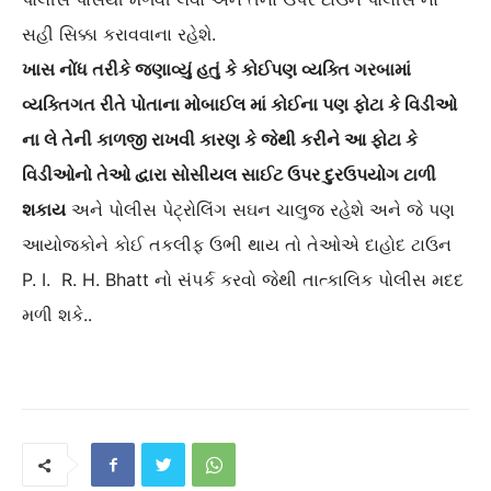
સહી સિક્કા કરાવવાના રહેશે.
ખાસ નોંધ તરીકે જણાવ્યું હતું કે કોઈપણ વ્યક્તિ ગરબામાં
વ્યક્તિગત રીતે પોતાના મોબાઈલ માં કોઈના પણ ફોટા કે વિડીઓ
ના લે તેની કાળજી રાખવી કારણ કે જેથી કરીને આ ફોટા કે
વિડીઓનો તેઓ દ્વારા સોસીયલ સાઈટ ઉપર દુરઉપયોગ ટાળી
શકાય
અને પોલીસ પેટ્રોલિંગ સઘન ચાલુજ રહેશે અને જે પણ
આયોજકોને કોઈ તકલીફ ઉભી થાય તો તેઓએ દાહોદ ટાઉન
P. I. R. H. Bhatt નો સંપર્ક કરવો જેથી તાત્કાલિક પોલીસ મદદ
મળી શકે..