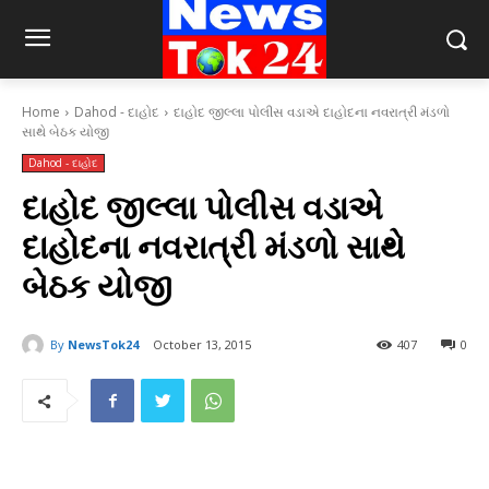
Home
Dahod - દાહોદ
દાહોદ જીલ્લા પોલીસ વડાએ દાહોદના નવરાત્રી મંડળો
સાથે બેઠક યોજી
Dahod - દાહોદ
દાહોદ જીલ્લા પોલીસ વડાએ
દાહોદના નવરાત્રી મંડળો સાથે
બેઠક યોજી
By
NewsTok24
October 13, 2015
407
0