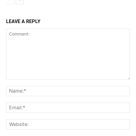
LEAVE A REPLY
Comment:
Na
Ema
Web