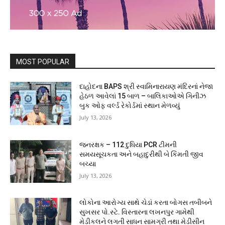
MOST POPULAR
દાહોદના BAPS શ્રી સ્વામિનારાયણ મંદિરનાં નેજા
હેઠળ આવેલાં 15 બાળ – બાલિકાઓએ ગિનીઝ
બુક ઓફ વર્લ્ડ રેકોર્ડમાં સ્થાન મેળવ્યું
July 13, 2026
જનરક્ષક – 112 દુધિયા PCR ટીમની
સમયસૂચકતા અને બહાદુરીથી બે કિંમતી જીવ
બચ્યા
July 13, 2026
લોકોના આરોગ્ય સાથે ચેડાં કરતા બોગસ તબીબને
સુખસર પો.સ્ટે. વિસ્તારના લખનપુર ગામેથી
મેડીકલને લગતી સાધન સામગ્રી તથા મેડીસીન