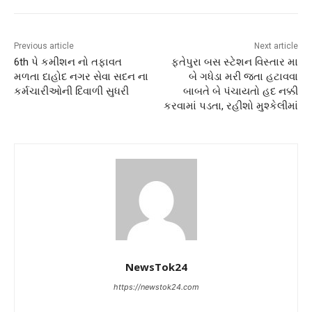
Previous article
Next article
6th પે કમીશન નો તફાવત
ફતેપુરા બસ સ્ટેશન વિસ્તાર મા
મળતા દાહોદ નગર સેવા સદન ના
બે ગધેડા મરી જતા હટાવવા
કર્મચારીઓની દિવાળી સુધરી
બાબતે બે પંચાયતો હદ નક્કી
કરવામાં પડતા, રહીશો મુશ્કેલીમાં
NewsTok24
https://newstok24.com