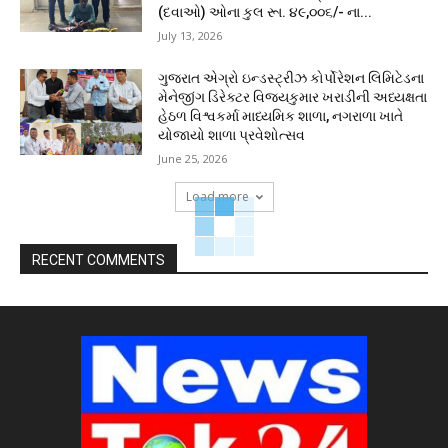
(દવાઓ) ઓના કુલ રૂા. ૪૯,૦૦૬/- ના...
July 13, 2026
ગુજરાત એગ્રો ઇન્ડસ્ટ્રીઝ કોર્પોરેશન લિમિટેડના
મેનેજીંગ ડિરેક્ટર વિજયકુમાર ખરાડીની અધ્યક્ષતા
હેઠળ વિશ્વકર્મા માધ્યમિક શાળા, નગરાળા ખાતે
યોજાયો શાળા પ્રવેશોત્સવ
June 25, 2026
Load more
RECENT COMMENTS