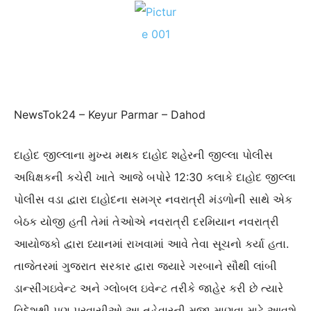
NewsTok24 – Keyur Parmar – Dahod
દાહોદ જીલ્લાના મુખ્ય મથક દાહોદ શહેરની જીલ્લા પોલીસ
અધિક્ષકની કચેરી ખાતે આજે બપોરે 12:30 કલાકે દાહોદ જીલ્લા
પોલીસ વડા દ્વારા દાહોદના સમગ્ર નવરાત્રી મંડળોની સાથે એક
બેઠક યોજી હતી તેમાં તેઓએ નવરાત્રી દરમિયાન નવરાત્રી
આયોજકો દ્વારા ધ્યાનમાં રાખવામાં આવે તેવા સૂચનો કર્યા હતા.
તાજેતરમાં ગુજરાત સરકાર દ્વારા જયારે ગરબાને સૌથી લાંબી
ડાન્સીંગઇવેન્ટ અને ગ્લોબલ ઇવેન્ટ તરીકે જાહેર કરી છે ત્યારે
વિદેશથી પણ પ્રવાસીઓ આ તહેવારની મજા માણવા માટે આવશે