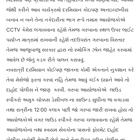
જેથી કરીને આવ કાર્યક્રમો દરમિયાન કોઇપણ અનઇચ્છનીય
બનાવ ન બને તેના તકેદારીના ભાગ રૂપે તમામ આયોજકોએ
CCTV કેમેરા લગાવવાના રહેશે તેમજ ગરબાના સ્થળ ઉપર લાઈટ
પર્યાપ્ત માત્રામાં રાખવાની રહેશે તદઉપરાંત ગરબાના વિસ્તાર
તેમજ આજુબાજુ સરકાર દ્વારા નો સ્મોકિંગ ઝોન જાહેર કરવામાં
આવેલ છે જેનું કડક રીતે પાલન કરાવવું.
નવરાત્રી દરમિયાન કોઈપણ જાતના કોમી એકતાને નુકશાન કરે
તેવા મેસેજો ફરતા કરવા નહિ તેમજ આવું કંઈક ધ્યાને આવે તો
દાહોદ પોલીસ ને જાણ કરવી. ગરબા આયોજકોએ લાઉડ
સ્પીકરો અમુક ચોક્કસ ડેસીબલ ના સાઉન્ડ સુધીના જ વગાડવા
તથા રાત્રીના 12:00 કલાક પછી જો ગરબા જારી રાખવા હોય તો
આયોજકોએ વગર લાઉડ સ્પીકરે ગરબા ચલાવવાના રહેશે તેમજ
આયોજકોના તથા સ્વયમ સેવકોના પાસનો ફોરમેટ દાહોદ
પોલીસ પાસેથી મેળવી લેવો અને તેના ઉપર ટાઉન પોલીસ ના