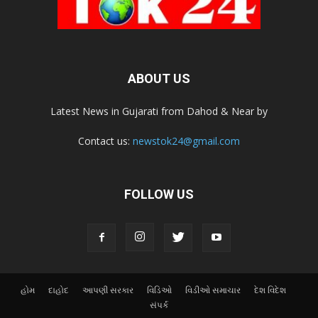
ABOUT US
Latest News in Gujarati from Dahod & Near by
Contact us:
newstok24@gmail.com
FOLLOW US
હોમ
દાહોદ
આપણી સરકાર
વિડિઓ
વિડીઓ સમાચાર
દેશ વિદેશ
સંપર્ક