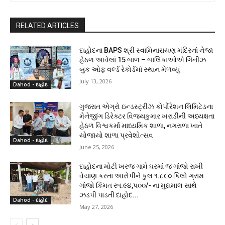
RELATED ARTICLES
દાહોદના BAPS શ્રી સ્વામિનારાયણ મંદિરનાં નેજા
હેઠળ આવેલાં 15 બાળ – બાલિકાઓએ ગિનીઝ
બુક ઓફ વર્લ્ડ રેકોર્ડમાં સ્થાન મેળવ્યું
July 13, 2026
Dahod - દાહોદ
ગુજરાત એગ્રો ઇન્ડસ્ટ્રીઝ કોર્પોરેશન લિમિટેડના
મેનેજીંગ ડિરેક્ટર વિજયકુમાર ખરાડીની અધ્યક્ષતા
હેઠળ વિશ્વકર્મા માધ્યમિક શાળા, નગરાળા ખાતે
યોજાયો શાળા પ્રવેશોત્સવ
Dahod - દાહોદ
June 25, 2026
દાહોદના મોટી ખરજ ગામે ઘરમાં જ ગાંજો રાખી
વેચાણ કરતા આરોપીને કુલ ૧.૮૯૦ કિલો ગ્રામ
ગાંજો કિંમત રૂા.૯૪,૫૦૦/- ના મુદ્દામાલ સાથે
ઝડપી પાડતી દાહોદ...
Dahod - દાહોદ
May 27, 2026