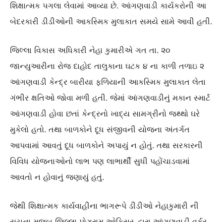
શિક્ષાત્મક પગલા લેવામાં આવ્યા છે. આંગણવાડી કાર્યકરોની આ
બેદરકારી ડીડીઓની આકસ્મિક મુલાકાત સમયે સામે આવી હતી.
જિલ્લા વિકાસ અધિકારી નેહા કુમારીએ ગત તા. ૨૦
જાન્યુઆરીના રોજ દાહોદ તાલુકાના ઘટક ૪ ના કાળી તળાઇ ૨
આંગણવાડી કેન્દ્ર બારીયા ફળિયાની આકસ્મિક મુલાકાત લેતા
ગંભીર ક્ષતિઓ જોવા મળી હતી. જેમાં આંગણવાડીનું મકાન સ્માર્ટ
આંગણવાડી હોવા છતાં કેન્દ્રનો ખાદ્ય સામગ્રીનો જથ્થો ઘરે
મુકેલો હતો. તથા બાળકોને દૂધ સંજીવની યોજના અંતર્ગત
આપવામાં આવતું દૂધ બાળકોને અપાયું ન હોતું. તથા સરકારની
વિવિધ યોજનાઓનો લાભ પણ લાભાર્થી સુધી પહોંચાડવામાં
આવતો ન હોવાનું જણાયું હતું.
જેથી શિક્ષાત્મક કાર્યવાહીના ભાગરૂપે ડીડીઓ નેહાકુમારી ની
સૂચના મુજબ જિલ્લા પોગ્રામ ઓફિસર દ્વારા આંગણવાડી વર્કર