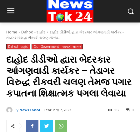
Home
Dahod - દાહોદ
દાહોદ ડીડીઓ દ્વારા બેદરકાર આંગણવાડી કાર્યકર -
તેડાગર વિરુદ્ધ રીકવરી ચલણ તેમજ...
Dahod - દાહોદ
Our Government - આપણી સરકાર
દાહોદ ડીડીઓ દ્વારા બેદરકાર
આંગણવાડી કાર્યકર – તેડાગર
વિરુદ્ધ રીકવરી ચલણ તેમજ પગાર
કપાતના શિક્ષાત્મક પગલા લેવાયા
By
NewsTok24
February 7, 2023
182
0