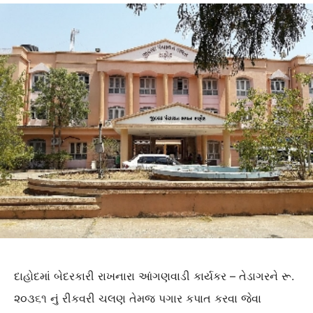
દાહોદમાં બેદરકારી રાખનારા આંગણવાડી કાર્યકર – તેડાગરને રૂ.
૨૦૩૬૧ નું રીકવરી ચલણ તેમજ પગાર કપાત કરવા જેવા