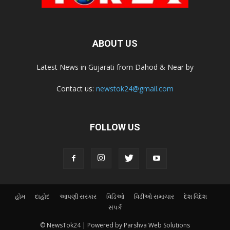
ABOUT US
Latest News in Gujarati from Dahod & Near by
Contact us:
newstok24@gmail.com
FOLLOW US
હોમ
દાહોદ
આપણી સરકાર
વિડિઓ
વિડીઓ સમાચાર
દેશ વિદેશ
સંપર્ક
© NewsTok24 | Powered by Parshva Web Solutions