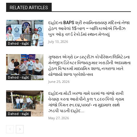
RELATED ARTICLES
દાહોદના BAPS શ્રી સ્વામિનારાયણ મંદિરનાં નેજા
હેઠળ આવેલાં 15 બાળ – બાલિકાઓએ ગિનીઝ
બુક ઓફ વર્લ્ડ રેકોર્ડમાં સ્થાન મેળવ્યું
July 13, 2026
Dahod - દાહોદ
ગુજરાત એગ્રો ઇન્ડસ્ટ્રીઝ કોર્પોરેશન લિમિટેડના
મેનેજીંગ ડિરેક્ટર વિજયકુમાર ખરાડીની અધ્યક્ષતા
હેઠળ વિશ્વકર્મા માધ્યમિક શાળા, નગરાળા ખાતે
યોજાયો શાળા પ્રવેશોત્સવ
Dahod - દાહોદ
June 25, 2026
દાહોદના મોટી ખરજ ગામે ઘરમાં જ ગાંજો રાખી
વેચાણ કરતા આરોપીને કુલ ૧.૮૯૦ કિલો ગ્રામ
ગાંજો કિંમત રૂા.૯૪,૫૦૦/- ના મુદ્દામાલ સાથે
ઝડપી પાડતી દાહોદ...
Dahod - દાહોદ
May 27, 2026