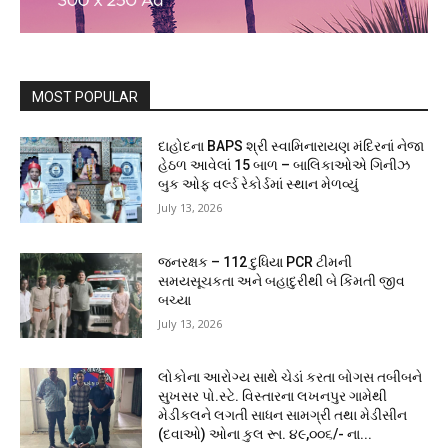
MOST POPULAR
દાહોદના BAPS શ્રી સ્વામિનારાયણ મંદિરનાં નેજા
હેઠળ આવેલાં 15 બાળ – બાલિકાઓએ ગિનીઝ
બુક ઓફ વર્લ્ડ રેકોર્ડમાં સ્થાન મેળવ્યું
July 13, 2026
જનરક્ષક – 112 દુધિયા PCR ટીમની
સમયસૂચકતા અને બહાદુરીથી બે કિંમતી જીવ
બચ્યા
July 13, 2026
લોકોના આરોગ્ય સાથે ચેડાં કરતા બોગસ તબીબને
સુખસર પો.સ્ટે. વિસ્તારના લખનપુર ગામેથી
મેડીકલને લગતી સાધન સામગ્રી તથા મેડીસીન
(દવાઓ) ઓના કુલ રૂા. ૪૯,૦૦૬/- ના...