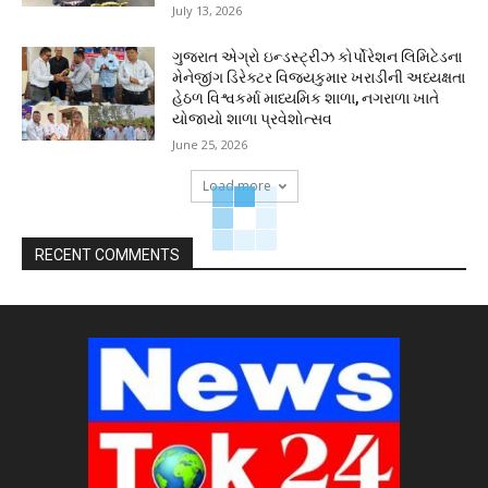
July 13, 2026
ગુજરાત એગ્રો ઇન્ડસ્ટ્રીઝ કોર્પોરેશન લિમિટેડના
મેનેજીંગ ડિરેક્ટર વિજયકુમાર ખરાડીની અધ્યક્ષતા
હેઠળ વિશ્વકર્મા માધ્યમિક શાળા, નગરાળા ખાતે
યોજાયો શાળા પ્રવેશોત્સવ
June 25, 2026
Load more
RECENT COMMENTS