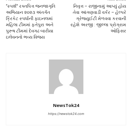
“સ્પર્શ” રક્તપિત્ત જનજાગૃતિ
નિવૃત્ત – રાજીનામું આપ્યું હોય
અભિયાન ૨૦૨૩ અંતર્ગત
તેવા આંગણવાડી વર્કર – હેલ્પરે
ક્રિકેટ સ્પર્ધાની ફાઇનલમાં
ગ્રેજ્યુઈટી મેળવવા કરવાની
મહિલા ટીમમાં ફતેપુરા અને
રહેશે અરજી : જીલ્લા પ્રોગ્રામ
પુરૂષ ટીમમાં દેવગઢ બારીયા
ઓફિસર
ઇલેવનનો ભવ્ય વિજય
NewsTok24
https://newstok24.com