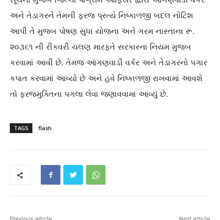
અને તેડાગરને તેમની ફરજ પ્રત્યે નિષ્કાળજી બદલ નોટિશ
આપી તે મુજબ પોષણ સુધા યોજના અને ગરમ નાસ્તાના રૂ.
૨૦૩૬૧ ની રીકવરી ચલણ મારફતે સરકારના નિયમ મુજબ
કરવામાં આવી છે. તેમજ આંગણવાડી વર્કર અને તેડાગરનો પગાર
કપાત કરવામાં આવ્યો છે અને હવે નિષ્કાળજી રાખવામાં આવશે
તો ફરજમુક્તિના પગલા લેવા જણાવવામાં આવ્યું છે.
TAGS
flash
Previous article
Next article